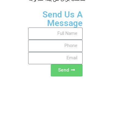
Send Us A
Message
Send