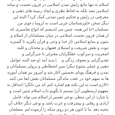
اسلام نه تنها مانع زایش تمدن اسلامی در قرون نخست و میانه
اسلامی نشد بلکه به لحاظ نظری و ایجاد زمینه های ذهنی و
معرفتی در زایش و تحکیم چنین تمدنی کمک کرد؟ البته این
دیگر سخن خاورشناسان غربی است نه لزوما دعوی من
مسلمان.nبا این همه، چنین می اندیشم که انواع تفاسیری که
از همان قرون نخست اسلامی در میان مسلمانان از اسلام و
متون و منابع اسلامی (از خدا و وحی و قرآن بگیرید تا گستره
نبوت و نقش شریعت و استیلای فقیهان و محدثان و غلبه
اشعریت و سرکوب عقلگرایان معتزلی تا جبرگرایی و
تقدیرگرایی و تصوف زدگی و . . .) پدید آمد (و صد البته عوامل
ذهنی و عملی متنوع دیگر) سیر انحطاطی و نزولی مسلمانان و
تمدن و فرهنگ پویای نخستین آغاز شد و امروز نیز همان آموزه
ها به سهم خود در عقب ماندگی مسلمانان نقش ایفا می کنند.
nلازم است به این نکته هم اشاره کنم که من ذاتگرا (حداقل به
مفهوم ارسطویی آن) نیستم تا بگویم ذات اسلام چنین است و
یا چنان؛ از این منظر، نوعی تفسیر از اسلام می تواند عامل
آزادی و رهایی و پیشرفت و عزت باشد و نوعی دیگر خلاف آن
نتجیه دهد. ما تا کنون هر دو روی سکه را آزموده ایم. مصلحان