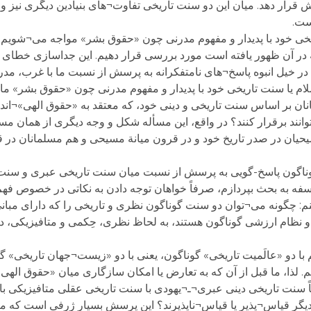
 قرار دهد. میان این دو سنت تاریخی تفاوت¬های بنیادین دیگری نیز وج
ست.
خی خود با پدیدار و مفهوم مدرنی چون «حقوق بشر» مواجه می¬شویم حق
ه در آن ظهور یافته است مورد بررسی قرار دهیم. این جداسازی خطا
ر خیل انبوه پاسخ¬های نامتفکرانه به پرسش از نسبت ما با غرب، مدرنی
ام یا سنت تاریخی خود با پدیدار و مفهوم مدرنی چون «حقوق بشر» ما 
ان بر اساس سنت تاریخی و دینی خود، که معتقد به «حقوق الهی»¬اند
ند برقرار کنند؟ در واقع، این مسأله شکل و وجه دیگری از همان مسأ
ان در صدر تاریخ خود و در قرون میانة مسیحی و هم مسلمانان در قرو
اگون پاسخ-گویی به پرسش از نسبت میان سنت تاریخی عبری و سنت تا
سفه به بحث بپردازم، صرفاً خواهان توجه دادن به نکاتی در خصوص ف
: چگونه می¬توان دو سنت گوناگون نظری و تاریخی را که دارای مبان
ام ارزشی گوناگون هستند، به لحاظ نظری، حِکمی و متافیزیکی، در
ا دو «عالَمیت تاریخی» گوناگون، یعنی با دو «زیست¬جهان تاریخی» گونا
یم. لذا، ما قبل از آن که به تعارض یا امکان سازگاری میان «حقوق ال
اساً سنت تاریخی دینی عبری¬ـ¬یهودی با سنت تاریخی عقلی متافیزیکی با
کدیگر قیاس¬پذیر یا قیاس¬ناپذیرند؟ این پرسش بسیار ژرفی است که ما ق