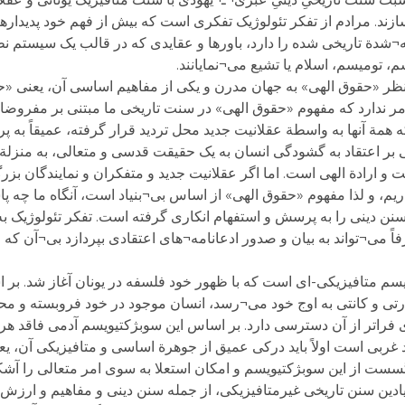
د. مرادم از تفکر تئولوژیک تفکری است که بیش از فهم خود پدیدارها
ینه¬شدة تاریخی شده را دارد، باورها و عقایدی که در قالب یک سیستم ن
تومیسم، اسلام یا تشیع می¬نمایانند.
ه نظر «حقوق الهی» به جهان مدرن و یکی از مفاهیم اساسی آن، یعنی «
مر ندارد که مفهوم «حقوق الهی» در سنت تاریخی ما مبتنی بر مفروض
ة آنها به واسطة عقلانیت جدید محل تردید قرار گرفته، عمیقاً به
 بر اعتقاد به گشودگی انسان به یک حقیقت قدسی و متعالی، به منزلة 
ت و ارادة الهی است. اما اگر عقلانیت جدید و متفکران و نمایندگان بز
داریم، و لذا مفهوم «حقوق الهی» از اساس بی¬بنیاد است، آنگاه ما چه پ
سنن دینی را به پرسش و استفهام انکاری گرفته است. تفکر تئولوژیک ب
اً می¬تواند به بیان و صدور ادعانامه¬های اعتقادی بپردازد بی¬آن که 
م متافیزیکی-ای است که با ظهور خود فلسفه در یونان آغاز شد. بر
ارتی و کانتی به اوج خود می¬رسد، انسان موجود در خود فروبسته و م
فراتر از آن دسترسی دارد. بر اساس این سوبژکتیویسم آدمی فاقد هر
 غربی است اولاً باید درکی عمیق از جوهرة اساسی و متافیزیکی آن، ی
ی گسست از این سوبژکتیویسم و امکان استعلا به سوی امر متعالی را آشکار 
ادین سنن تاریخی غیرمتافیزیکی، از جمله سنن دینی و مفاهیم و ارز