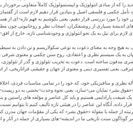
 را که از مبادی انتولوژیک و اپیستمولوژیک کاملاً متفاوتی برخوردار 
د تأمل حِکمی و فلسفی اصیل و بنیادین قرار دهیم لازم است از گفتمان
خود را مورد بررسی قرار دهیم، یعنی بکوشیم به فهم تازه¬ای از هستی
ای اندیشة بسیاری از روشنفکران، اصحاب نظر و روحانیونی چون مط
 لازم برای نیل به یک نحو انتولوژی و وجودشناسی تازه، خارج از افق¬
ی، به هیچ وجه به معنای دعوت به نوعی سکولاریسم و تن دادن به سیطر
جهان به یک سیستم نظری و اعتقادی، روح سنن حِکمی و معنوی شرقی را
شری مدفون ساخته است. دعوت به تخریب تئولوژی و گذر از تئولوژی، ب
قی، یعنی تفسیری دینی و معنوی از جهان و حقیقتی فراتاریخی، از ا
ألة نظری و متافیزیکی خود، که خود را در تمامی مناسبات فردی، اخلا
ة «حقوق بشر» نمایان می¬سازد، یعنی نحوة وحدت¬بخشی به دو زیست¬
د یک شیفت پارادایمی هستیم و باید کل عناصر و مؤلفه های راستین و بن
قرار داده، آنگاه این عناصر را در هیئتی تازه تألیف کنیم تا بتوانیم ن
رنیته از جمله با مقولة «حقوق بشر» که یکی از مقوّمات جهان مدرن کنو
صر گوناگون سنت تاریخی ما در اندیشه¬های بسیاری از جمله در آثار و