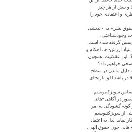
 و بیش از هر چیز
ظری و اعتقادی خود را
حقوق بشر» می-اندیشد،
ات وجودشناختی،
 پرسش گرفته شده است.
بنیاد ارزش¬ها، احکام و
رگ این عقلانیت، همچون
اسخی خواهیم داد؟
ه دلیل ماندن در سطح
قادر باشد افق تازه¬ای
 اساس سوبژکتیویسم
حصور در آگاهی¬های
 گونه گشودگی به امر
عنی از سوبژکتیویسم
نماید. لذا، به اعتقاد
ش¬هایی چون حقوق الهی،