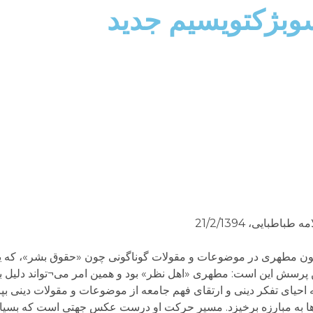
بژکتویسیم جدید
ایی، 21/2/1394
 چون مطهری در موضوعات و مقولات گوناگونی چون «حقوق بشر»، که ی
رسش این است: مطهری «اهل نظر» بود و همین امر می¬تواند دلیل بس
 احیای تفکر دینی و ارتقای فهم جامعه از موضوعات و مقولات دینی بپرد
ا به مبارزه برخیزد. مسیر حرکت او درست عکس جهتی است که بسیار