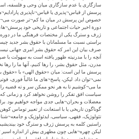
سازگاری یا عدم سازگاری میان وحی و فلسفه، اسلا
پرسش از قیاس¬پذیری یا قیاس¬ناپذیری پارادایم¬
خصوص این پرسش در میان ما کم¬تر صورت می¬گیرد. ن
دورة اخیر حیات اجتماعی و تاریخی خود پرسش¬ها
ژرف و سترگ یکی از مختصات فرهنگی ما در دوره ک
براستی نسبت ما مسلمانان با حقوق بشر جدید چی
صرف بیان این امر که حقوق بشر امری جهانی نیست م
آنچه را با مدرنیته ظهور یافته است به سهولت با صر
مدرن، مثل حقوق بشر، را رها کنیم، آنها ما را رها نخوا
پرسش ما این است: میان «حقوق الهی» با «حقوق ب
نمی¬توان داد. لیکن، پاسخ¬های ما غالباً فوری، فوت
ما می¬کوشیم تا به هر نحو ممکن سر و ته قضیه را 
سیاست افق تفکر را روشن نخواهد کرد و زمانی که 
معضلات و بحران¬هایی جدی مواجه خواهیم بود. برای
گوناگون تاریخی یا با استعانت از تعبیر توماس کوهن
تئولوژیک، فقهی، سیاسی، ایدئولوژیک و جامعه¬شناخ
راستین کلمه به پرسش ژرف و سترگ خود بیندیشیم
لیکن چهره¬هایی چون مطهری بیش از اندازه اسیر تف
وجودشناختی و پدیدارشناسانه افقی را برای تبیین ن