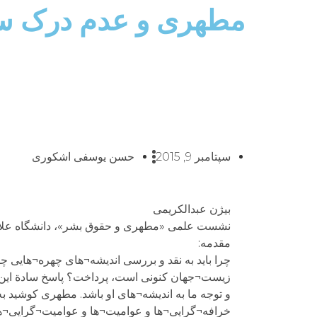
مطهری و عدم درک سو
سپتامبر 9, 2015
حسن یوسفی اشکوری
بیژن عبدالکریمی
نشست علمی «مطهری و حقوق بشر»، دانشگاه علامه طباطب
مقدمه:
چرا باید به نقد و بررسی اندیشه¬های چهره¬هایی
زیست¬جهان کنونی است، پرداخت؟ پاسخ سادة این پ
و توجه ما به اندیشه¬های او باشد. مطهری کوشید به
خرافه¬گرایی¬ها و عوامیت¬ها و عوامیت¬گرایی¬ه