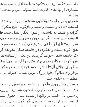
طی می¬کنند. وی می¬کوشید تا محافل سنتی مذهبی ه
بسیاری از نهادهای قدرت¬مند متولی دین و مذهب ا
بخشند.
همچنین، در جامعة دوقطبی شدة ما، از یکسو علاقمن
اندیشه¬های او نیست و تقلید و بازگویی هیچ تفکری، 
گرانه و منتقدانه داشت. از سوی دیگر، نسل جدید ط
اندیشمندان سنت¬گرایی چون مطهری برخورد می¬کنند
سرمایه¬های اجتماعی و فرهنگی یک جامعه صورت می¬
هیچ¬گونه سنت و تفکری در جامعه شکل نخواهد گرف
یک جامعه شکل خواهد گرفت. این یکی از نشانه¬ه
قهر کرده، امکان «فهم بهتر متن» را از بین می¬ب
مطهری، جلال آل¬احمد یا احمد فردید با بغض و کینه
برقراری دیالوگ خود بزرگ¬ترین نشانه احترام به م
مطهری و حقوق بشر
پرسش پیش روی ما در این نشست پرسش از نسبت م
یافته است. مرتضی مطهری همچون بسیاری از روحان
پرسش می¬کنیم در واقع از نسبت میان حقوق بشر با
از نسبت میان دو سنت تاریخی گوناگون، یعنی از ن
بشریت عرضه کرده است با حقوق بشری که زاییدة 