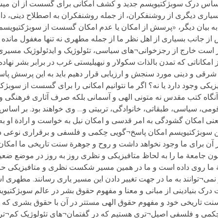
 اساس درک سوبژکتیویسم جدید و کشف امکانی برای گسست از آن میسر
ی دیگری از روشنفکران، از جمله روشنفکران به اصطلاح دینی، دانش
 به بیان دیگر، «پرسش از امکان یا عدم امکان گسست از سوبژکتیوی
ز جانب بسیاری از اهل نظر ما از جمله مطهری نه تنها مغفول مانده
 است خارج از رجزخوانی¬های سیاسی، تئولوژیک و ایدئولوژیک مسیری 
 امکاناتی که تمدن بالذات سکولار و نیهیلیستی غرب در برابر بشر نهاد
ی و دینی مورد سنجش و ارزیابی قرار دهیم باید به این پرسش پاسخ د
ی وجود دارد یا نه؟ اگر ما نتوانیم امکانی را برای گسست از سوبژ
م آنگاه کتب مقدس نه متونی الهی و آسمانی بلکه صرف آثاری فرهنگی
قومی، سیاسی، طبقاتی، خانوادگی، تربیتی و… وی خواهند بود. بر اساس
نی امکان گشودگی به امر قدسی و امکان نیل به خواست و ارادة او به 
ن سوبژکتیویسم امکان پاسخ¬گویی حِکمی و فلسفی و برقراری نوعی 
 آن برای ما وجود نخواهد داشت و روح و جوهرة سنت تاریخی ما امکان
ون جامعة ما را به لحاظ متافیزیکی و نظری روز به روز در موضع ضعی
عة ما روی داده است و ما در همین مسیر شکست نظری و متافیزیکی 
می¬توانند به ما در جهت تغییر دادن این مسیر یاری رسانند. مطهری 
درک بنیادینی از مبانی و معنا و مفهوم حقوق بشر در عالم سوبژکتیوی
نت تاریخی خود و مفهوم حقوق الهی مستتر در آن با حقوق بشری که م
حِکمی و فلسفی اصیل¬تری هستیم که در گفتمان¬های تئولوژیک کم¬تر 