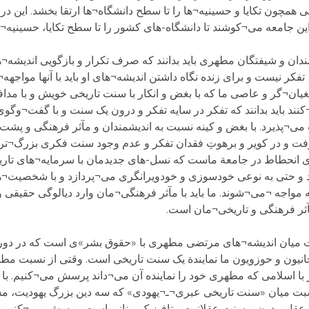
مچون تکایا و حسینیه¬ها را تا سطح دانشگاه¬ها ارتقا بخشد. این در
ین جامعه می¬کوشند تا دانشگاه-های کشور را تا سطح تکایا، حسینیه¬
دان و شیفتگان مطهری باید بدانند که صرف تکرار و بازگویی اندیشه¬
تفکر نیست و برای زنده نگاه داشتن اندیشه¬های او باید با آنها مواجه
غیان¬گر و عاصی ما که با بغض و انکار با سنت تاریخی خویش و با مدا
 باید بدانند که تفکر در سایه تفکر و درون یک سنت و با گفت¬وگوی 
پذیرد. با بغض و کینه نسبت به اندیشمندان و مآثر فرهنگی و پشت کر
ت و در کویر و برهوتِ فقدان تفکر و عدم وجود سنت فکری بزرگ¬تری
ای انحطاط در جامعة ماست که نسل-های جدیدمان با سرمایه¬های تار
رند و حتی به نوعی خودسوزی و خودویرانگری می¬پردازد و با شخصیت¬
 مواجه ¬می¬شوند. ما باید با مآثر فرهنگی¬مان وارد دیالوگی حقیقی و
آثر فرهنگی و تاریخی¬مان است.
یان اندیشه¬های مرتضی مطهری با «حقوق بشر»ی است که در دورة ج
یون و حوزویون ما نمایندة یک سنت تاریخی است. وقتی از نسبت مط
 اسلامی که مطهری خود را نماینده آن می¬داند پرسش می¬کنیم. با ا
سبت میان «سنت تاریخی عبری¬ـ¬یهودی» که سه دین بزرگ یهودیت، مس
عقل مدرن و سنت عقلانیت متافیزیک یونانی است، پرسش می¬کنیم.