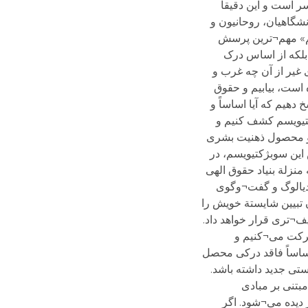
 است و این دقیقاً
گاهیان، روحانیون و
سم» مهم¬ترین پرسش
 بلکه از اساس درک
غیر از آن چه غرب و
ه است، بیابیم و حقوق
هیم که آیا اساساً و
کتیویسم کشف کنیم و
 و محصول ذهنیت بشری
 این سوبژکتیویسم، در
منزلة بنیاد حقوق الهی
دیالوگ و گفت¬وگوی
 تبیین شایستة خویش را
ف¬تری قرار خواهد داد.
حرکت می¬کنیم و
اساساً فاقد درکی محصل
ستی جدید داشته باشد.
بتنی بر مبادی
دیده می¬شود. اگر