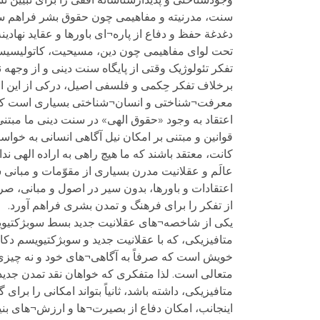
سنت، مدرنیته و مفاهیمی چون حقوق بشر فراهم سازن
دغدغة حفظ و دفاع از پاره¬ای باورها و عقاید نهاد
تحت لوای مفاهیمی چون دین، مسیحیت، کاتولیسیسم، 
تفکر تئولوژیک وقتی از پایگاه سنت دینی و از وجه
برخلاف تفکر حِکمی و فلسفی اصیل، درکی از این ا
معرفت¬شناختی و انسان¬شناختی بسیاری است که هم
اعتقاد به وجود «حقوق الهی» در سنت دینی ما مبتنی
قوانین و مبتنی بر امکان نیل آگاهی انسانی به خواس
کانت، معتقد باشند که ما هیچ راهی به اراده الهی ن
عالَم و عقلانیت مدرن بسیاری از مقوّمات و مبانی 
اعتقادات و باورها، بدون سیر در اصول و مبانی، صرف
از تفکر را برای فرهنگ و تمدن بشری فراهم آورد.
یکی از شاخصه¬های عقلانیت جدید بسط سوبژکتیویس
متافیزیکی، که با عقلانیت جدید و سوبژکتیویسم دک
خویش است که صرفاً به آگاهی¬های خود و نه چیزی 
متعالی است. لذا متفکری که خواهان نقد تمدن جدید
متافیزیکی، داشته باشد، ثانیاً بتواند امکانی را برا
اینجانب، امکان دفاع از بصیرت¬ها و ارزش¬های بنی