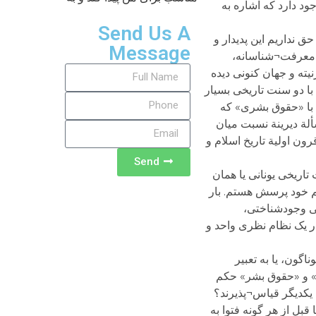
ود دارد که اشاره به
Send Us A
 نداریم این پدیدار و
Message
ی معرفت¬شناسانه،
ته و جهان کنونی دیده
با دو سنت تاریخی بسیار
 با «حقوق بشری» که
لة دیرینة نسبت میان
ن اولیة تاریخ اسلام و
Send
ریخی یونانی یا همان
هم خود پرسش هستم. بار
ی وجودشناختی،
 یک نظام نظری واحد و
گون، یا به تعبیر
هی» و «حقوق بشر» حکم
 یکدیگر قیاس¬پذیرند؟
بل از هر گونه فتوا به