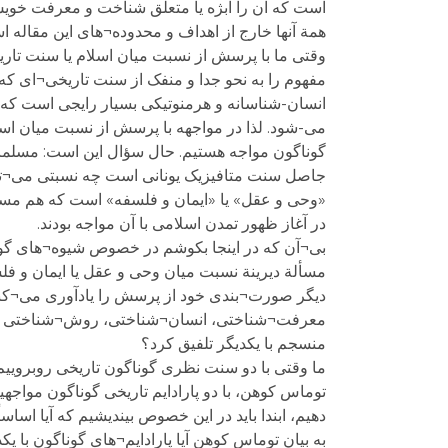
است که آن را ابژه یا متعلَّق شناخت و معرفت خویش
همة آنها خارج از اهداف و محدوده¬های این مقاله ا
وقتی ما با پرسش از نسبت میان اسلام یا سنت تاری
مفهوم را به نحو جدا و منفک از سنت تاریخی¬ای ک
انسان-شناسانه و هرمنوتیکی بسیار رایجی است که د
می-شود. لذا در مواجهه با پرسش از نسبت میان اسل
گوناگون مواجه هستیم. حال سؤال این است: مسلمان
جاصل سنت متافیزیک یونانی است چه نسبتی می¬توان
«وحی و عقل» یا «ایمان و فلسفه» است که هم مسیحی
در آغاز ظهور تمدن اسلامی با آن مواجه بودند.
بی¬آن که در اینجا بکوشم در خصوص شیوه¬های گون
مسألة دیرینة نسبت میان وحی و عقل یا ایمان و فل
دیگر صورت¬بندی خود از پرسش را یادآوری می¬کنم
معرفت¬شناختی، انسان¬شناختی، روش¬شناختی و نظ
منسجم با یکدیگر تلفیق کرد؟
ما وقتی با دو سنت نظری گوناگون تاریخی روبروییم ب
توماس کوهن، با دو پارادایم تاریخی گوناگون مواجه
دهیم، ابندا باید در این خصوص بیندیشیم که آیا اس
به بیان توماس کوهن آیا پارادایم¬های گوناگون با ی