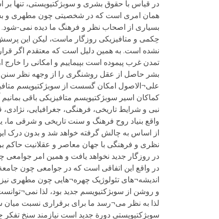
در قیاس با حقوق بشری و سوبژکتیویستی، تنها بر
همان امری است که در شخصیتی چون مطهری و بسیار
بسیاری از اصحاب نظر و فرهنگ ما دیده نمی-شود.
حِکمی و متافیزیکی روزگار ماست، لیکن این پرسش ا
نشده است. به همین دلیل است که معتقدم اگر قرار
تمدن غرب پیموده است بپیماییم و امکانی را خارج از
بشر حاصل از عقل روشنگری را از وجهه نظر سنن شرق
علی¬الاصول امکان گسست از سوبژکتیویسم متافیزیک
کماکان اسیر سوبژکتیویسم متافیزیکی باقی بمانی
نبی و شرایط تاریخی، فرهنگی، جغرافیایی، نژادی، 
واقع بنیاد روح فرهنگ و سنت تاریخی و شرقی ما، یع
از اساس به چالش گرفته خواهد شد و بدون درک ای
نظری و فرهنگی با جهان معاصر و عقلانیت حاکم بر
در روزگار جدید نخواهد یافت و همین امر جوامعی چ
در واقع این اتفاقی است که در جوامعی چون جام
اندیشه¬های تئولوژیک چهره¬هایی چون مطهری نیز ن
و روشن از سوبژکتیویسم جدید بود، لذا نمی¬توانست 
لذا به نظر می¬رسد ما برای برقراری نسبت میان س
سوبژکتیویستی دورة جدید است نیازمند سنخ تفکر 