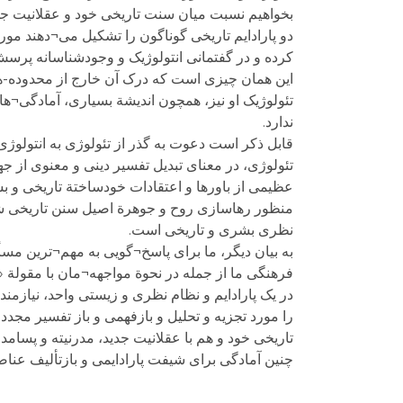
بخواهیم نسبت میان سنت تاریخی خود و عقلانیت جدید
دو پارادایم تاریخی گوناگون را تشکیل می¬دهند مور
کرده و در گفتمانی انتولوژیک و وجودشناسانه پرسش 
این همان چیزی است که درک آن خارج از محدوده-ه
تئولوژیک او نیز، همچون اندیشة بسیاری، آمادگی¬های
ندارد.
قابل ذکر است دعوت به گذر از تئولوژی به انتولوژ
تئولوژی، در معنای تبدیل تفسیر دینی و معنوی از 
عظیمی از باورها و اعتقادات خودساختة تاریخی و ب
منظور رهاسازی روح و جوهرة اصیل سنن تاریخی شر
نظری بشری و تاریخی است.
به بیان دیگر، ما برای پاسخ¬گویی به مهم¬ترین مس
فرهنگی ما از جمله در نحوة مواجهه¬مان با مقول
در یک پارادایم و نظام نظری و زیستی واحد، نیازمن
را مورد تجزیه و تحلیل و بازفهمی و باز تفسیر مجدد 
تاریخی خود و هم با عقلانیت جدید، مدرنیته و پسامد
چنین آمادگی برای شیفت پارادایمی و بازتألیف عنا