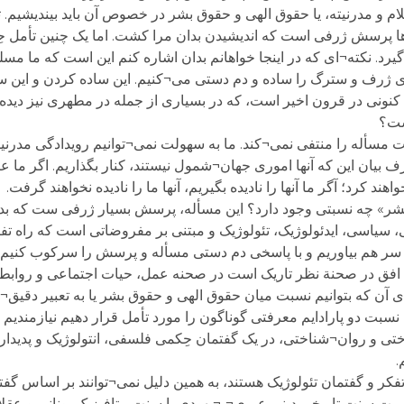
م و مدرنیته، یا حقوق الهی و حقوق بشر در خصوص آن باید بیندیشیم
ها پرسش ژرفی است که اندیشیدن بدان مرا کشت. اما یک چنین تأمل ح
کته¬ای که در اینجا خواهانم بدان اشاره کنم این است که ما مسلمانا
ی ژرف و سترگ را ساده و دم دستی می¬کنیم. این ساده کردن و ای
نونی در قرون اخیر است، که در بسیاری از جمله در مطهری نیز دید
ست؟
سأله را منتفی نمی¬کند. ما به سهولت نمی¬توانیم رویدادگی مدرنیته ر
ف بیان این که آنها اموری جهان¬شمول نیستند، کنار بگذاریم. اگر ما ع
هند کرد؛ آگر ما آنها را نادیده بگیریم، آنها ما را نادیده نخواهند گرفت.
شر» چه نسبتی وجود دارد؟ این مسأله، پرسش بسیار ژرفی ست که بد
ی، سیاسی، ایدئولوژیک، تئولوژیک و مبتنی بر مفروضاتی است که راه تفک
سر هم بیاوریم و با پاسخی دم دستی مسأله و پرسش را سرکوب کنیم. ت
افق در صحنة نظر تاریک است در صحنه عمل، حیات اجتماعی و روابط بی
 آن که بتوانیم نسبت میان حقوق الهی و حقوق بشر یا به تعبیر دقیق
 نسبت دو پارادایم معرفتی گوناگون را مورد تأمل قرار دهیم نیازمندیم
تی و روان¬شناختی، در یک گفتمان حِکمی فلسفی، انتولوژیک و پدیدار
.
کر و گفتمان تئولوژیک هستند، به همین دلیل نمی¬توانند بر اساس گفت
سبت سنت تاریخیِ دینیِ عبری¬ـ¬یهودی با سنت متافیزیک یونانی و عقلا