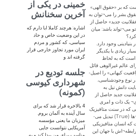
خمینی در یکی از
ت که بر «حقوق الهی»
آخرین سخنانش
وق بشر را می¬توان به
قلانیت جدید» حاصل از
اشاره: هرچند کاملا ابا دارم که
 می¬تواند باشد: میان
در این وضعیت خاص و حاد
کرد؟
سیاسی، که کشور و مردم
نیادینی وجود دارد.
ایران مورد تجاوز خارجی قرار
ار زیادی با یکدیگر
گرفته اند و
 است که به لحاظ
ای عالم غیرالوهی قائل
جلسه تودیع در
قعیت کیهانی» را اصیل-
 در نوع وجودشناسی،
شهرداری کیوسی
یت دانش نیل به
(کمونه)
لانیت جدید حاصل از
¬ یک ذات و امری
4 بالاخره قرار شد که برای
ر حالی که در سنت متافیزیک
سال آینده به آلمان بروم.
یونانی حقیقت به معنای «مطابقت ذهن با امر واقع» تنزل یافته، به امری اپیستمولوژیک و منطقی یعنی به وصفی از گزاره¬ها (True) تبدیل می-
میزبان ما یعنی مؤسسه
 که انسان متافیزیکی
آمریکایی نتوانست جایی
ابطه¬اش با جهان این
مناسب برای من پیدا کند و به