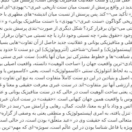
ید در واقع پرسش از نسبت میان سنت تاریخی عبری¬ـ¬یهودی¬ای اس
ر» تأکید می¬¬کند. پس پرسش از نسبت میان اندیشه¬های مطهری با حق
یخی گوناگون «سنت عبری¬ـ¬یهودی» با «سنت متافیزیک یونانی» و «ع
بتی می¬توان برقرار کرد؟ شکل دیگری از صورت¬بندی پرسش بدین نحو
ه وجود «حقوق بشر» چه نسبتی وجود دارد یا چه نسبتی می¬توان برقرار 
و متافیزیکی یونانی و عقلانیت جدید حاصل از آن تفاوت¬هایی بسیار ب
ستمولوژیک) و انسان¬شناختی (آنتروپولوژیک) این دو سنت تا حدود بسی
ان شباهت¬ها و خطوط مشترکی نیز میان آنها یافت). سنت عبری سنتی
یادی¬ترین واقعیت جهان را «ساحت الوهیت» دانسته، واقعیت اصیلی بر
، به لحاظ انتولوژیک سنتی «کاسمولوژیک» است، یعنی «کاسموس یا وا
اصیل و بنیادین در این دو سنت کاملاً متفاوت است. به تبع این تفاوت
رزشی آنها نیز متفاوت¬اند. در سنت عبری معرفت حقیقی و معنا و غا
 یعنی ساحت الوهیت است در حالی که در سنت متافیزیک یونانی و عق
س یا واقعیت همین جهان کیهانی است. «حقیقت» در سنت ادیان عبری
در قرب وی و در انس و وداد با او به معنا، غایت، کمال، رهایی و آرامش می¬رسد د
تعالی است که حقیقت وی در «عبد متعلَّق» بودن است، در حالی است
 یا فاعل شناسا بودن در این عالَم است، سوبژه¬ای که مهم¬ترین ر