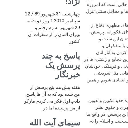
نژاد!
 حالی است که امروزه
ها و محافل سنتی تنزل
چهارشنبه 31 شهریور 89 / 22
سپتامبر 2010 1 روز دو شنبه
های مطهری دفاع از
29 شهریور به رم رفتم و
ه¬ای فکورانه، پرسش-
ویزای آلمان را از سفرات آن
فعان این سنت و
کشور
با متفکران و
دن به آثار آنان
پاسخ به چند
ن فجایع و زشتی¬ها در
پرسش یک
یخی و فرهنگی خودشان
خبرنگار
هایی مثل شریعتی،
 انتقادی شویم و همین
هفته پیش هم پنج پرسش از
من شده بود که به آن ها پاسخ
دید تکوین و تدوین
دادم. اول فکر می کردم مارکو
هری و حقوق بشر
از من پرسیده اما در
ین پرسش، در واقع ما
سیمای آیت الله
یحیت و اسلام را به