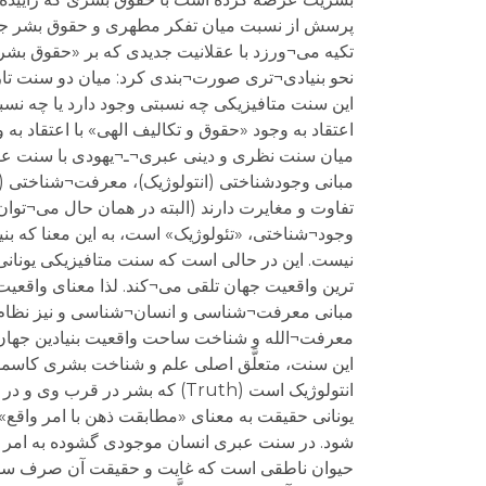
پرسش از نسبت میان تفکر مطهری و حقوق بشر جد
تکیه می¬ورزد با عقلانیت جدیدی که بر «حقوق بش
نحو بنیادی¬تری صورت¬بندی کرد: میان دو سنت تار
این سنت متافیزیکی چه نسبتی وجود دارد یا چه نس
اعتقاد به وجود «حقوق و تکالیف الهی» با اعتقاد ب
میان سنت نظری و دینی عبری¬ـ¬یهودی با سنت عقلی 
مبانی وجودشناختی (انتولوژیک)، معرفت¬شناختی (اپی
تفاوت و مغایرت دارند (البته در همان حال می¬تو
وجود¬شناختی، «تئولوژیک» است، به این معنا که بن
نیست. این در حالی است که سنت متافیزیکی یونانی
ترین واقعیت جهان تلقی می¬کند. لذا معنای واقعیت 
مبانی معرفت¬شناسی و انسان¬شناسی و نیز نظام ا
معرفت¬الله و شناخت ساحت واقعیت بنیادین جهان،
این سنت، متعلَّق اصلی علم و شناخت بشری کاسمو
انتولوژیک است (Truth) که بشر 
شود. در سنت عبری انسان موجودی گشوده به امر م
حیوان ناطقی است که غایت و حقیقت آن صرف سوبژه