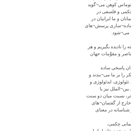
. توماس کوهن می¬گوید
ِکمی و فلسفی در
ن و ما ایرانیان در
ن ساده¬سازی پرسش¬های
ه می¬شود.
ا نادیده بگیریم و هر
ناصر و مقوِّمات جهان
ان پاسخی ساده
ر را بر ما می¬بندند و
ئولوژی، ایدئولوژی و
ن¬الملل نیز با
¬تر، نسبت میان دو سنت
 خارج از گفتمان¬های
 شناسانه در معنای
مانی حِکمی،
نیت جدید حاصل از این