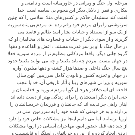
مرحله اول جنگ و ویرانی در خاورمیانه است و ناامنی و
بیکاری و فقر از دلایل دیگر این هجوم بی سابقه است. خدا
لعنت کند مستبدان حاکم بر کشورهای مثلا اسلامی را که چنین
سرنوشتی را برای مردم خود رقم زده اند. مردم بی پناه سوریه
از یک سو از استبداد و جنایات بشار اسد ظالم و فاسد می
گریزند و از سوی دیگر از جنایات و قساوت های مخالفان او که
در حال جنگ با او بر سر قدرت هستند. داعش و القاعده و دهها
گروه جانی دیگر. واقعا مردکانی مظلوم تر از مردم سوریه فعلا
در جهان نیست. مردم چه باید بکنند! و چه می توانند بکنند! حدود
پنج سال جنگ داخلی و صدها هزار کشته و دهها میلیون آواره
در جهان و تجزیه کشور و نابودی کامل سرزمین کهن سال
سوریه و ویرانی شهرهای زیبا و آثار تاریخی آن. خدایا عجب
فاجعه ای است!nدر هرحال گویا مردم سوریه و افغانستان و
حتی ایران دیگر امیدشان را برای زندگی بهتر از دست داده اند.
اینان راهی جز ندیده اند که جانشان و فرزندان خردسالشان را
بردارند و به هر قیمتی که شده خود را به سرزمین امنی در
اروپا برسانند. اما می دانیم اینجا نیز مشکلات خاص خود را دارد.
از چند دهه قبل حضور انبوه مهاجران آسیایی در اروپا مشکلات
زیادی ایجاد کرده و از این رو جریانهای راستگرا و فاشیست و