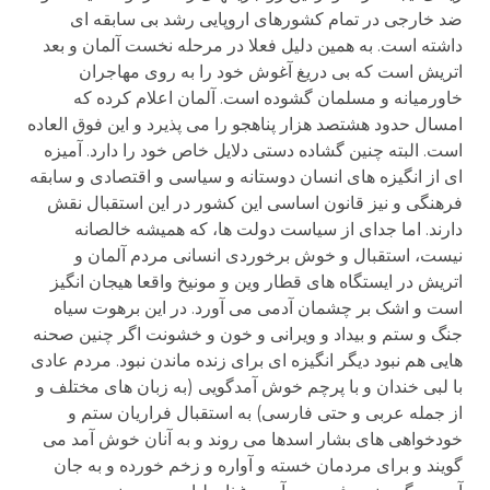
ضد خارجی در تمام کشورهای اروپایی رشد بی سابقه ای
داشته است. به همین دلیل فعلا در مرحله نخست آلمان و بعد
اتریش است که بی دریغ آغوش خود را به روی مهاجران
خاورمیانه و مسلمان گشوده است. آلمان اعلام کرده که
امسال حدود هشتصد هزار پناهجو را می پذیرد و این فوق العاده
است. البته چنین گشاده دستی دلایل خاص خود را دارد. آمیزه
ای از انگیزه های انسان دوستانه و سیاسی و اقتصادی و سابقه
فرهنگی و نیز قانون اساسی این کشور در این استقبال نقش
دارند. اما جدای از سیاست دولت ها، که همیشه خالصانه
نیست، استقبال و خوش برخوردی انسانی مردم آلمان و
اتریش در ایستگاه های قطار وین و مونیخ واقعا هیجان انگیز
است و اشک بر چشمان آدمی می آورد. در این برهوت سیاه
جنگ و ستم و بیداد و ویرانی و خون و خشونت اگر چنین صحنه
هایی هم نبود دیگر انگیزه ای برای زنده ماندن نبود. مردم عادی
با لبی خندان و با پرچم خوش آمدگویی (به زبان های مختلف و
از جمله عربی و حتی فارسی) به استقبال فراریان ستم و
خودخواهی های بشار اسدها می روند و به آنان خوش آمد می
گویند و برای مردمان خسته و آواره و زخم خورده و به جان