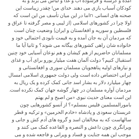
آمده و گرسنه و فرسوده آب و غذا و لباس می برند و به
کودکان آسباب بازی می دهند. خدای من! چقدر زیباست این
صحنه های انسانی. nاما در این میان تأسف من این است که
اولا چرا در کشورهای اسلامی (از لیبی و مصر گرفته تا عراق و
فلسطین و سوریه و افغانستان و ایران) وضعیت چنان است
که مردمان آن به جان آمده و به قیمت نابودی احتمالی خود و
خانواده شان راهی کشورهای بیگانه می شوند؟ و ثانیا آیا ما
مسلمانان حاضریم از هم کیشان و هم نوعان آسیایی خود چنین
استقبال کنیم؟ دولت آلمان هفت میلیار یورو برای آب و غذای
و نیازهای اولیه پناهجویان مسلمان سوری و افغانستانی و
ایرانی اختصاص داده است ولی دولت جمهوری اسلامی امسال
چهار میلیارد دلار به بشار اسد جانی کمک کرده و یک ریال به
مردمان آواره مسلمان در چهار گوشه جهان کمک نکرده است.
این است معنای حدیث نبوی «من اصبح و لم یهتم
بامورالمسلمین فلیس بمسلم»؟ از آنسو کشورهایی چون
عربستان سعودی و پادشاه «خادم الحرمین» و ترکیه و قطر
سالهاست که به مخالفان اسد و گروه های آدم کش و جانی و
ویرانگری چون داعش و النصره و القاعده کمک می کنند و
موجب این همه جنایت و فساد و ویرانی و فاجعه شده و می