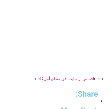
n nn
اقتباس از سايت افق صداى آمريكا
nn
Share: