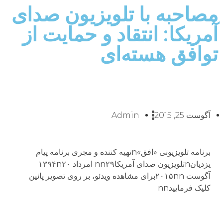
مصاحبه با تلویزیون صدای
آمریکا: انتقاد و حمایت از
توافق هسته‌ای
آگوست 25, 2015
Admin
برنامه تلویزیونی «افق»nتهیه کننده و مجری برنامه پيام
يزديانnتلویزیون صدای آمریکاnn۲۹ امرداد ۱۳۹۴n۲۰
آگوست ۲۰۱۵nnبراى مشاهده ویدئو، بر روى تصویر پائین
کلیک فرماییدnn