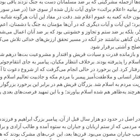
ه‌ها ازجمله مشرکینی که بر ضد مسلمانان دست به جنگ نزدند باقی بود
 بیانیه «اعلام برائت» حاوی آیات نازل شده از سوی خدا (در صدر سوره
خانه کعبه به عموم اعلام شد. دقت در مفاد این آیات هرگونه شائبه ر
برد؛ این آیات و آیات دیگری که در آن‌ها مؤمنان به جنگ با دشمنان، ا
یگر، بلکه بر ضد ستم و تجاوز و خشونتی بود که بر ضد آنان اعمال می‌ش
ن گناهی نداشتند جز آنکه در مسیر تحقق ارزش‌های خدائی تلاش می‌کرد
 صلح و آشتی برقرار شود.
 بازمانده قدرت و سیادت قریش و اقتدار و مشروعیت بت‌ها درهم ش
سلام را پذیرفته بودند. برخلاف انتظار مکیان، پیامبر به جای انتقام‌ج
 رفتار کرد. این برخورد در حالی انجام می‌گرفت که از شروع دعوت تا آ
ار انسانی و ملاطفت‌آمیز پیمبر با مردم مکه و جاذبیت تعالیم اسلام و
ت مردم به اسلام شد. بزرگان قریش هم در برابر این برخورد بزرگوار
چند به‌ظاهر هم شده اسلام بیاورند؛ و با این تمهید فرصت‌های بعدی را 
را در اصل در حدود دو هزار سال قبل از آن، پیامبر بزرگ ابراهیم و فرزن
مه مردمی که از ستم اربابان و جباران به ستوه آمده و طالب آزادی و برا
سیب جباران مصون می‌بود. قرن‌ها بعد، این عرب‌های مشرک بودند که هوی