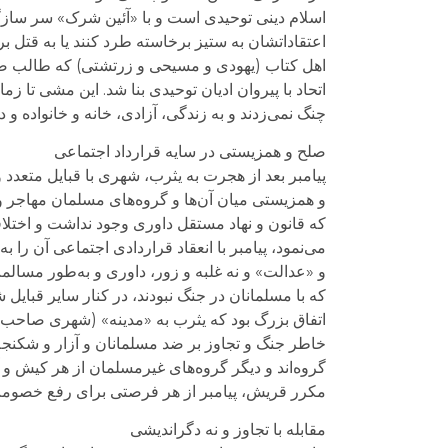
اسلام دینی توحیدی است و با «آئین شرک» سر سازگار
اعتقاداتشان به ستیز برخاسته طرد کنند یا به قتل ب
اهل کتاب (یهودی و مسیحی و زرتشتی) که طالب صلح و
اتحاد با پیروان ادیان توحیدی بنا شد. این مشی تا ز
چنگ نمی‌زدند و به زندگی، آزادی، خانه و خانواده و دی
صلح و همزیستی در سایه قرارداد اجتماعی
پیامبر بعد از هجرت به یثرب، شهری با قبایل متعد
و همزیستی میان آن‌ها و گروه‌های مسلمان مهاجر و 
که قانون و نهاد مستقل داوری وجود نداشت و اختلاف
می‌نمود، پیامبر با انعقاد قراردادی اجتماعی آن را
و «عدالت» و نه غلبه و زور، داوری و به‌طور مسالم
که با مسلمانان در جنگ نبودند، در کنار سایر قبای
اتفاق بزرگ بود که یثرب به «مدینه» (شهری صاحب نظ
خاطر جنگ و تجاوز بر ضد مسلمانان و آزار و شکنج
گروه‌اند و دیگر گروه‌های غیرمسلمان از هر کیش و آئ
مکرر قریش، پیامبر از هر فرصتی برای رفع خصومت و
مقابله با تجاوز و نه دگراندیشی