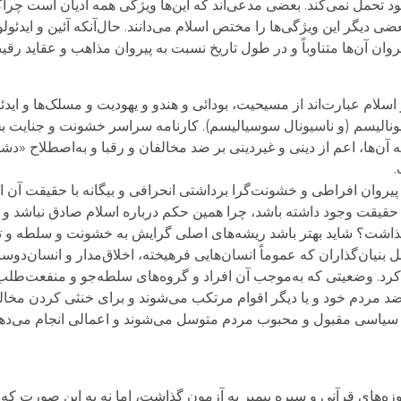
ود تحمل نمی‌کند. بعضی مدعی‌اند که این‌ها ویژگی همه ادیان است چراکه
ضی دیگر این ویژگی‌ها را مختص اسلام می‌دانند. حال‌آنکه آئین و ایدئ
یروان آن‌ها متناوباً و در طول تاریخ نسبت به پیروان مذاهب و عقاید رق
سلام عبارت‌اند از مسیحیت، بودائی و هندو و یهودیت و مسلک‌ها و ایدئ
نالیسم (و ناسیونال سوسیالیسم). کارنامه سراسر خشونت و جنایت ب
ا، اعم از دینی و غیردینی بر ضد مخالفان و رقبا و به‌اصطلاح «دشمن
.
پیروان افراطی و خشونت‌گرا برداشتی انحرافی و بیگانه با حقیقت آن اد
از حقیقت وجود داشته باشد، چرا همین حکم درباره اسلام صادق نباشد 
گذاشت؟ شاید بهتر باشد ریشه‌های اصلی گرایش به خشونت و سلطه و ت
مل بنیان‌گذاران که عموماً انسان‌هایی فرهیخته، اخلاق‌مدار و انسان‌دوس
. وضعیتی که به‌موجب آن افراد و گروه‌های سلطه‌جو و منفعت‌طل
د مردم خود و یا دیگر اقوام مرتکب می‌شوند و برای خنثی کردن مخال
سیاسی مقبول و محبوب مردم متوسل می‌شوند و اعمالی انجام می‌دهند
وزه‌های قرآنی و سیره پیمبر به آزمون گذاشت، اما نه به این صورت که ا