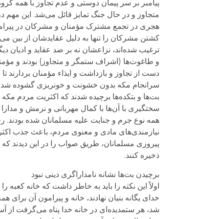
پیامبر بر سر پیمان دوستی و عدم تجاوز با همه گرو
متجاوز و در حال جنگ تمایز قائل می‌شد. این مهم در
هجری در تجمع مشترک مؤمنان و مشرکان در پیرامون 
کشتن مشرکان را تنها به دلیل عقایدشان از بین می‌
ترغیب شده‌اند، نزاعشان نه بر ضد عقاید و ادیان د
و طاغوت‌ها (اشراف ستمگر و متجاوز) بودند و مؤمنا
دست از تجاوز و بازداشت و ایذاء مؤمنان بردارند تا
سرانجام مکه بدون خشونت و خونریزی گشوده شد و
بت‌ها و بتکده‌ها برچیده شدند که اکثریت مردم مکه ا
سختگیری با آن‌ها با کمال مهربانی و نرمش و مدارا
همه نوع جرم و جنایت علیه مسلمانان شده بودند. رفت
نیازمندی‌های مادی و معنوی مردم، باعث جذب اکثری
پیروزی مسلمانان، طریق صواب را در این دیدند که هر
ذخیره کنند.
برچیدن بت‌ها نشانه نامداراگری دینی نبود
اولاً این نکته را باید به خاطر داشت که خانه کعبه 
خدای یگانه بنیان نهادند، خانه و پیرامون آن برای ه
شد، هر ستمدیده‌ای در خانه خدا پناه می‌گرفت از آ