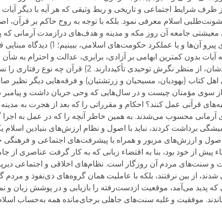
ز ظرف شرایط اجتماعی و تاریخی و ربط وثیقی که هر آیه با دیگر آیات 
ونت‌طلبی اسلام معرفی نمود. بلکه با توجه به روح حاکم بر قرآن، اصو
یشتی جامعه آن روز مکه و مدینه و هدف‌های درازمدت آرمانی که پیام
یعنی به جای استناد به آراء مفسرین و رفتار توده‌های پیرو آن‌ها و
آیات بدون کمترین ابهامی بر آزادی، برابری، عدالت و احترام به شأن ا
و مرد و تعلقات مذهبی و قومی و اختلافات فرهنگی‌شان، از منظر نگرش توحیدی تأکی
هل کتاب (یهودیان، مسیحیان و زرتشتیان) و فرقه‌هایی دیگر نظیر صابئ
 سوی مؤمنان چیست و در سال‌هایی که وحی جریان داشت و پیامبر در 
یه‌های قرآنی عمل کنند؟ احکام و مقرراتی را که بعد از هجرت به مدینه 
ی آرمانی محسوب می‌شدند. به همین خاطر آنچه را که در عمل به اجرا گ
گی برداشت کردند، نباید با اصول و نظام ارزش‌های بنیادین اسلام ی
ول و ارزش‌های مزبور و همراه با پیشرفت‌های اجتماعی و فرهنگی جو
بیاء پیش از خود بود، بنا به اقتضاء زبانی که به کار گرفت عناصری از ج
ت و سنت‌های مردم آن روزگار است. نظام‌های اخلاقی و اجتماعی دیرپا 
شدند، از بین نرفتند، بلکه با عاملیت همان گروه‌های ذی‌نفوذ و مردم
که پدید می‌آمد، موقعیت ازدست‌رفته را بازیابی و در پوشش زبان و نما
اندند. موفقیت و غلبه سنت‌های جاهلی برجای‌مانده همه به‌حساب اسلا