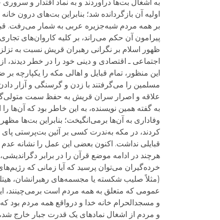
به اشغال بت‌ها درآوردند و به نماد اقتدار و سروری
اولیه آن بازگردانده شد؛ بنابراین بت‌های درون خا
بر همه مردم شبه‌جزیره عربی به شمار می‌رفت. قبیل
پیرامون آن حکم می‌راند، بر کلیه کاروان‌های تجار
ظهور اسلام بر نگرانی رهبران قریش نسبت به تزلزل
اجتماعی ـ اقتصادی و دینی خود را در خطر دیدند، از
این منظور، تمام قبایل و اهالی مکه را یکپارچه بر 
مسلمین را می‌گرفتند با زدن و گرسنگی و آزار دادن،
علاقه و اصرار سران قریش به حفظ سمت متولی‌گری ح
به گفته همین نویسنده، به این خاطر بود که آن‌ها
وفاداری به آن‌ها برمی‌انگیخت؛ بنابراین بت‌ها مظهر
کردند، در مکه به‌ندرت کسی بر آئین بت‌پرستی پا
قبایلی نداشت. اکنون بعضی این عمل را نشانه عدم م
هرچند در ادامه موضع قرآن را در برابر دگراندیشی، م
خرده‌گیران می‌توان پرسید که آیا زمانی که رژیم‌های
(مثلاً صلیب شکسته یا مجسمه‌های رهبرانشان، هیتلر
عمومی که متعلق به همه مردم است برمی‌چینند، این
و مسجدالحرام خانه خدا و درواقع همه مردم بود که به
و مردم از اشغال نمادهای یک قدرت جبار خارج شد،