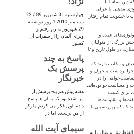
نژاد!
 دین اساساً با
ولوژی مذهبی یا عرفی
چهارشنبه 31 شهریور 89 / 22
یب با خشونت تمام رفتار
سپتامبر 2010 1 روز دو شنبه
29 شهریور به رم رفتم و
ولوژی‌های عمده و
ویزای آلمان را از سفرات آن
خش بزرگی از متولیان
کشور
ان» در طول تاریخ و تا
پاسخ به چند
یان و مکاتب دارند که
پرسش یک
و چرا برداشت منحرف و
خبرنگار
مامیت‌خواهی را در
ت و مسالمت‌جو بوده‌اند،
هفته پیش هم پنج پرسش از
ب، برای کسب
من شده بود که به آن ها پاسخ
فت‌ها و مقاومت‌ها
دادم. اول فکر می کردم مارکو
 که کمترین نسبتی با
از من پرسیده اما در
سیمای آیت الله
لفاظ قتل و قتال را به