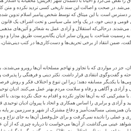
ق را نقض می‌کرد و احیاناً با دشمنان شهر (قریش) مخفیانه یا آشکار 
 می‌شد. در صحت و اصالت این سند تاریخی کسی ‌تردید نکرده و متن کا
ی در دسترس است. با این میثاق که توسط شخص پیامبر اسلام تدوین شده
 قومی و دینی خود، در یک واحد ملی سیاسی و تحت اشراف یک قانون 
 می‌شدند. درحالی‌که استقلال و آزادی عمل به شعائر و آئین‌های مذهب
غاز به رسمیت شناخت. با پیروان سایر ادیان یگانه‌پرست طریق مدارا و
فت، ضمن انتقاد از برخی تحریف‌ها و دست‌کاری‌ها در کتب دینی‌شان، خو
ان، جز در مواردی که با تجاوز و تهاجم مسلحانه آن‌ها روبرو می‌شدند
حثه و گفت‌وگوی انتقادی قرار داشت. تکثر دینی و فرهنگی را پذیرفت 
وبی‌ها با یکدیگر مسابقه دهند؛ زیرا این تنوع و اختلاف فکر و روش فر
ی و آزادی و آگاهی و رفاه و سلامت مردم بهتر عمل می‌کنند. ادیان تو
 با مشرکینی که به آن‌ها تجاوز نکرده و اقدام به جنگ نکرده بودند، با ا
ید و آزادی و برابری را اساس همکاری و اتحاد با پیروان ادیان توحیدی قرا
مان همزیستی مسالمت‌آمیز و دفاع مشترک از شهر و سرزمین بر پایه ب
 و عملی را نادیده نمی‌گرفت و برای حل‌وفصل آن‌ها به جای نزاع و پ
اهد عینی می‌گذاشت. از آن‌ها می‌خواست تا درباره چیزی که از آن علم
سر ظن و گمان سخن نگویند و برای ادعاهای خود دلیل و شاهد بیاورند (اسراء:36 و نجم:28