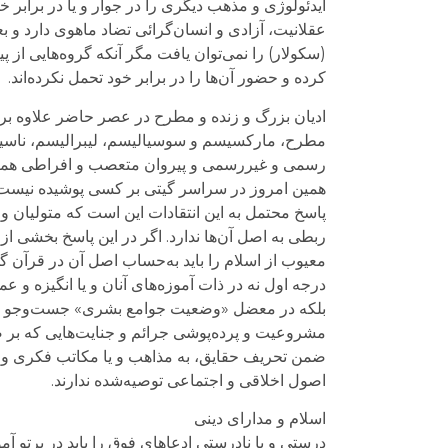
ایدئولوژی و مذهب دیگری را در جوار و یا در برابر خ
عقلانیت، آزادی و انسان‌گرائی تضاد ماهوی دارد و بع
(سکولار) را نمی‌توان یافت مگر آنکه گروه‌هایی از پ
کرده و حضور آن‌ها را در برابر خود تحمل نکرده‌اند.
ادیان بزرگ و زنده و مطرح در عصر حاضر علاوه بر ا
مطرح، مارکسیسم و سوسیالیسم، لیبرالیسم، ناسیو
رسمی و غیررسمی و پیروان متعصب و افراطی همه آن‌ه
همین امروز در سراسر گیتی بر کسی پوشیده نیست
پاسخ محتمل به این انتقادات این است که متولیان و 
ربطی به اصل آن‌ها ندارد. اگر در این پاسخ بخشی 
معیوب از اسلام را باید به‌حساب اصل آن در قرآن 
درجه اول نه در ذات آموزه‌های آنان و یا انگیزه و ع
بلکه در معضل «وضعیت جوامع بشری» جست‌وجو کرد
مشروعیت و پرده‌پوشی جرائم و جنایت‌هایی که بر ض
ضمن تحریف حقایق، به مذاهب و یا مکاتب فکری و 
اصول اخلاقی و اجتماعی توصیه‌شده ندارند.
اسلام و مدارای دینی
درستی و یا نادرستی ادعاهای فوق را باید در پرتو آم