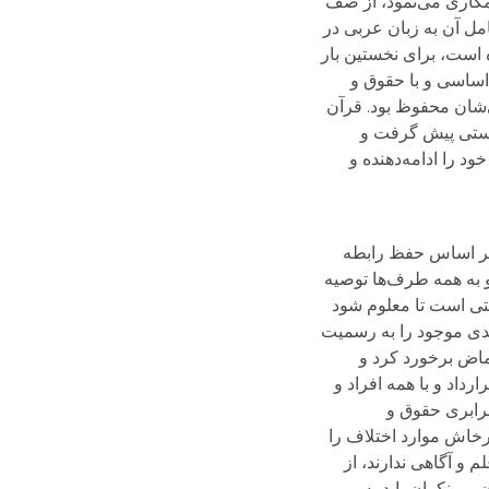
همکاری می‌نمود، از صف
مل آن به زبان عربی در
 است، برای نخستین بار
اساسی و با حقوق و
ی‌شان محفوظ بود. قرآن
 دوستی پیش گرفت و
د را ادامه‌دهنده و
، بر اساس حفظ رابطه
و به همه طرف‌ها توصیه
صتی است تا معلوم شود
حیدی موجود را به رسمیت
غماض برخورد کرد و
رداد و با همه افراد و
رابری حقوق و
رخاش موارد اختلاف را
 و آگاهی ندارند، از
). بحث و گفت‌وگو با دگراندیشان و منکران باید به