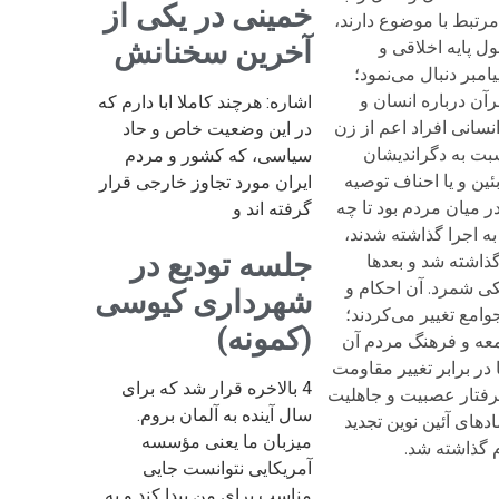
خمینی در یکی از
مرتبط با موضوع دارند،
آخرین سخنانش
ل پایه اخلاقی و
بر دنبال می‌نمود؛
 یا عملکرد حکومت‌های اسلامی، ببینیم؛ 1) دیدگاه مبنایی قرآن درباره انسان و
اشاره: هرچند کاملا ابا دارم که
نسانی افراد اعم از زن
در این وضعیت خاص و حاد
ددارند. 2) قرآن چه نوع رفتاری را نسبت به دگراندیشان
سیاسی، که کشور و مردم
ین و یا احناف توصیه
ایران مورد تجاوز خارجی قرار
میان مردم بود تا چه
گرفته اند و
به اجرا گذاشته شدند،
جلسه تودیع در
ذاشته شد و بعدها
کی شمرد. آن احکام و
شهرداری کیوسی
امع تغییر می‌کردند؛
(کمونه)
امعه و فرهنگ مردم آن
در برابر تغییر مقاومت
4 بالاخره قرار شد که برای
 گرفتار عصبیت و جاهلیت
سال آینده به آلمان بروم.
دهای آئین نوین تجدید
میزبان ما یعنی مؤسسه
م گذاشته شد.
آمریکایی نتوانست جایی
مناسب برای من پیدا کند و به