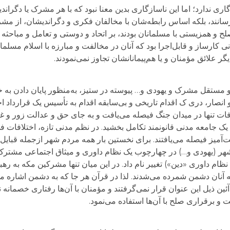
ی ندارد؛ اما این ناسازگاری بدین معنا نبود که با هر مشرک یا دگران
رسانند، بلکه اساس رابطه‌شان با مخالفان فکری و دگراندیشان، از مشر
 همزیستی با مسلمانان بودند، بر اتحاد و دوستی و تعامل و مباحثه ان
مانی کارساز و قابل‌اجرا بود که آنان در مخالفت و مبارزه با اسلام مسل
گر علائق مؤمنان و یا هم‌پیمانانشان تجاوز نمی‌نمودند.
د و مستقل مشرک و یهودی و… پیوسته در ستیز، به‌منظور پایان دادن ب
انصار، دری ک اقدام تاریخی و بی‌سابقه اقدام به تأسیس یک قرارداد 
ات تنها در میدان جنگ فیصله می‌یافت و به جای حق و عدالت زور و غلب
 به یک جامعه مدنی قانونمند تکامل بخشید. در نظم مدنی تازه، اختلافات
ت‌آمیز فیصله می‌یافتند. برای نخستین بار همه مردم شهر ازجمله قبای
ل شهر (یهودی و…) در چهارچوب یک نظام داوری و میثاق اجتماعی مشترک 
ام داوری «دین») تغییر نام داد. در این میان تنها مشرکین مکه به ره
ه آنان دشمن شمرده می‌شدند. لذا در قرآن هر جا که به دشمن اشاره 
ین ذیل این عنوان قرار نمی‌گرفتند و مؤمنان با آن‌ها رفتاری خصمانه ن
 برقراری صلح با آن‌ها استفاده می‌نمود.