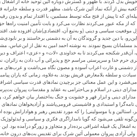
 خویش بدل کردند. با ظهور و گسترش دوباره آئین توحید خانه از اشغال ب
نه کعبه بیش از آنکه نماد آئین شرک باشد، مظهر قدرت و سلطه جابرانه
ه‌ای که تا پیش از فتح مکه توسط مسلمین، با اقتدار تمام و بدون رقی
ی که از مکه عبور می‌کردند نظارت می‌کرد و بابت تأمین امنیت راه‌ها 
 موقعیت سیاسی و دینی (و به‌تبع آن، اقتصادی)شان افزوده شد، اقتد
این‌رو، با دین جدید و گروندگان به آن به دشمنی برخاستند و بر نابودی
ضد مسلمانان بسیج نمودند. به نوشته احمد امین به نقل از ابن‌عباس، م
 آن‌قدر شکنجه می‌کردند تا به خداوندی «لات» و «عزی» اعتراف و دین خ
رم خدا و سرپرستی مراسم حج و پذیرائی و آب دادن به زائران، نه از
 را از دشمنی و غارت اعراب آسوده و مصون نگاه می‌داشت و عرب‌های 
 سیادت و سلطه بلامعارض قریش بودند. به‌علاوه، زمانی که یاران پیامبر
ی می‌فشرد و این عمل معنائی جز برچیدن نمادهای قدرت سیاسی اشراف
دارای دینی در اسلام و بی‌احترامی به عقاید و مقدسات پیروان بت‌پرست
دارای دینی و ابزار قهر و خشونت و جنگ به‌اختصار بیان خواهم کرد، ولی
 تامه‌گرا و استبدادی و فاشیستی فرومی‌پاشند و آزادیخواهان نمادهای س
، استالین و یا موسولینی) را که مورد تقدیس رهبر و هوادارانش بوده 
‌گونه تلقی می‌شود که گویا نامداراگری فکری و سیاسی و ایدئولوژیک
 اشغال یک قبیله اشرافی برده‌دار و متجاوز و زورگو درآمده بود. این خ
 ولی آزادی پیروان معمولی آئین شرک برای تقدیس بت‌های درون خانه