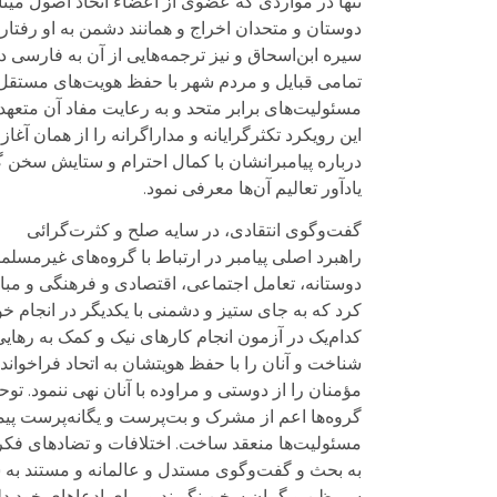
تنها در مواردی که عضوی از اعضاء اتحاد اصول میثا
دوستان و متحدان اخراج و همانند دشمن به او رفتار
سیره ابن‌اسحاق و نیز‌ ترجمه‌هایی از آن به فارس
تمامی قبایل و مردم شهر با حفظ هویت‌های مستقل
مسئولیت‌های برابر متحد و به رعایت مفاد آن متعهد
این رویکرد تکثرگرایانه و مداراگرانه را از همان آ
درباره پیامبرانشان با کمال احترام و ستایش سخن گ
یادآور تعالیم آن‌ها معرفی نمود.
گفت‌وگوی انتقادی، در سایه صلح و کثرت‌گرائی
راهبرد اصلی پیامبر در ارتباط با گروه‌های غیرمسلم
دوستانه، تعامل اجتماعی، اقتصادی و فرهنگی و مبا
کرد که به جای ستیز و دشمنی با یکدیگر در انجام خ
کدام‌یک در آزمون انجام کارهای نیک و کمک به رهای
شناخت و آنان را با حفظ هویتشان به اتحاد فراخواند.
مؤمنان را از دوستی و مراوده با آنان نهی ننمود. توح
گروه‌ها اعم از مشرک و بت‌پرست و یگانه‌پرست پی
مسئولیت‌ها منعقد ساخت. اختلافات و تضادهای فکری
به بحث و گفت‌وگوی مستدل و عالمانه و مستند به شو