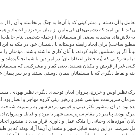
امل با آن دسته از مشرکینی که با آن‌ها به جنگ برنخاسته و آن را از مو
کند با این امید که دشمنی‌های فی‌مابین از میان برخیزد و اعتماد و هم
 تلاش‌های مخفیانه بعضی از مسلمانان (ازجمله شخصی بنام حاطب‌ابن ا
طلع ساخت) برای ایجاد رابطه دوستانه با دشمنان خود در مکه به این ا
یاناً اگر بر مسلمین غلبه کردند، با آنان کاری نداشته باشند، مؤمنان را
) با مشرکانی که (به خاطر اعتقاداتتان) در امر دین با شما نجنگیده‌اند و 
کینی غیر از قریش و مکیان هستند، یعنی کفار و مشرکینی که مسلمانان 
نه و نقاط دیگری که با مسلمانان پیمان دوستی بستند و بر سر پیمان خود
شرک نظیر اوس و خزرج، پیروان ادیان توحیدی دیگری نظیر یهودی، مسی
 همزمان سرپرست سیاسی شهر و رهبر دینی گروه مهاجر و انصار بود. ا
ه بود. در آن منشور تکثر دینی و قومی مردم شهر به رسمیت شناخته ش
ترک بودند. پیامبر در مقام سرپرستی شهر با مردم و قبایل و پیروان ا
ان آموزه‌های وحیانی را ملاک عمل و داوری قرار می‌داد. منشور اتحا
ی‌شد. در این زمینه قبایل شهر و متحدان آن‌ها آزاد بودند که بر طبق 