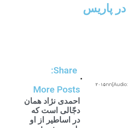
در پاريس
Share:
سخنرانى در مراسم جمعیت رحمانnمكان: پاريسnموضوع: مؤلفه‌هاى ايمان دينىnnتاريخ: شنبه ۲۷ جون ۲۰۱۵nرمضان ۲۰۱۵nn[Audio:
More Posts
احمدی نژاد همان
دجّالی است که
در اساطیر از او