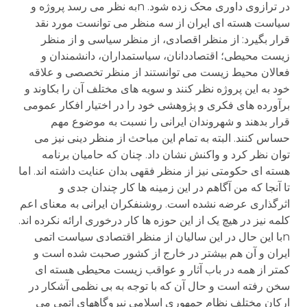
در ترازوی داوری محک زده شود. nبه نظر می رسد پروژه و
سیاست هسته ای ایران از سه منظر می توانست مورد نقد
قرار بگیرد: از منظر اقصادی، از منظر سیاسی و از منظر
زیست محیطی؛ اقتصاددانان، سیاستمداران، دانشمندان و
فعالان محیط زیست می توانستند از منظر تخصصی و علاقه
خود به این پروژه نظر کنند و سویه های مختلف آن را بکاوند و
برآورده های فکری و پژوهشی خود را در اختیار افکار عمومی
قرار بدهند و شهروندان ایرانی را نسبت به موضوع مهم
حساس کنند. البته به تمام این مباحث از منظر دینی نیز می
توان نظر کرد و واکنش نشان داد. چنان که حامیان برنامه
هسته ای حکومتی نیز از منظر فقهی بدان عنایت داشته اند. اما
تا آنجا که من آگاهم در این زمینه ها کار چندان جدی و
اثرگذاری عرضه نشده است. روشنفکران ایرانی به معنای اعم
کلمه نیز در هیچ یک از این حوزه ها کار درخوری ارائه نکرده اند.
nبا این حال در این سالیان از منظر اقتصادی سیاست اتمی
ایران و آن هم بیشتر در خارج از کشور صحبت شده است و
کمتر از همه در باب آثار و عواقب زیست محیطی هسته ای
سخن رفته است و حال آن که با توجه به بی نظمی آشکار در
ارکان مختلف نظام جمهوری اسلامی نیروگاههای اتمی می