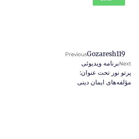
Gozaresh119
Previous
برنامه ويديوئى
Next
پرتو نور تحت عنوان:
مؤلفه‌هاى ايمان دينى