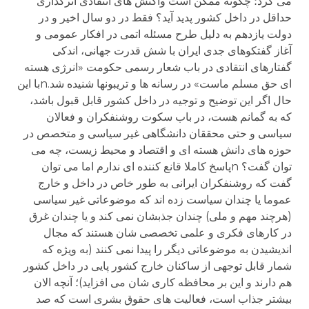
می کرد؛ چگونه ممکن است واکنش های انتقادی اثرگذاری
حداقل در داخل کشور پدید آید؟ فقط در دو سال اخیر و در
دولت یازدهم به دلیل طرح مسئله اتمی در افکار عمومی و
آغاز گفتکوهای جدی ایران با شش قدرت جهانی، اندکی
گفتارهای انتقادی در باب شعار رسمی حکومت «انرژی هسته
ای حق مسلم ماست» در رسانه ها و تریبونها شنیده شد.nبا این
حال اگر این توضیح و توجیه در داخل کشور قابل قبول باشد،
که به گمانم هست، در باب سکوت روشنفکران و فعالان
سیاسی و حتی محققان دانشگاهی غیر سیاسی و متخصص در
حوزه های دانش هسته ای و اقتصاد و محیط زیست، چه می
توان گفت؟ nپاسخ کاملا قانع کننده ای ندارم اما می توان
گفت که روشنفکران ایرانی به طور خاص در داخل و خارج
عموما یا چندان سیاست زده اند که موضوعاتی غیر سیاسی
(هرچند مهم و ملی) چندان جذبشان نمی کند و یا چندان غرق
در کارهای فکری و علمی تخصصی شان هستند که مجال
اندیشیدن به موضوعاتی دیگر را پیدا نمی کنند (به ویژه که
شمار قابل توجهی از ساکنان خارج کشور پایی در داخل کشور
هم دارند و این بر محافظه کاری شان می افزاید)؛ آنچه الان
بیشتر جذاب است، فعالیت های حقوق بشری است که صد