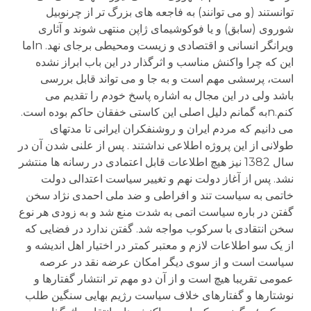
توانستند (و می توانند) به فاجعه های بزرگ تر از چرنوبیل
شوروی (سابق) و یا فوکوشیمای ژاپن منتهی شوند و آثاری
ویرانگر انسانی و اقتصادی و زیست ومحیطی برجای نهد. nاما
این که چرا واکنش مناسب و اثرگذار در این باب ابراز نشده
است، پرسشی مهم است و به جا و می تواند قابل بررسی
باشد ولی در این مجال به اشاره پاسخ خودم را تقدیم می
کنم.nبه گمانم دلیل اصلی این کاستی خفقان حاکم بوده است.
می دانیم که مردم ایران و روشنفکران ایرانی تا مدتهای
طولانی از این پروژه اطلاعی نداشتند . پس از علنی شدن آن در
سال 1382 نیز هیچ اطلاعات قابل اعتمادی در رسانه ها منتشر
نشد. پس از آغاز دولت نهم و تغییر سیاست اعتدالی دولت
خاتمی به سیاست تند و افراطی و ضد ملی احمدی نژاد سخن
گفتن در باره سیاست اتمی به شدت منع شد و به زودی هر نوع
سخن انتقادی با سرکوب مواجه شد. گفتن ندارد در فضایی که
از یک سو اطلاعات لازم و معتبر کمتر در اختیار اهل اندیشه و
سیاست است و از سوی دیگر امکان عرضه نقد در عرصه
عمومی تقریبا هیچ است و از آن دو مهم تر انتشار گفتارها و
نوشتارها و گفتارهای خلاف سیاست رژیم بهایی سنگین طلب