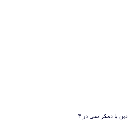
سخنرانى متدولوژى بررسى نسبت دين با دمكراسى در ۳