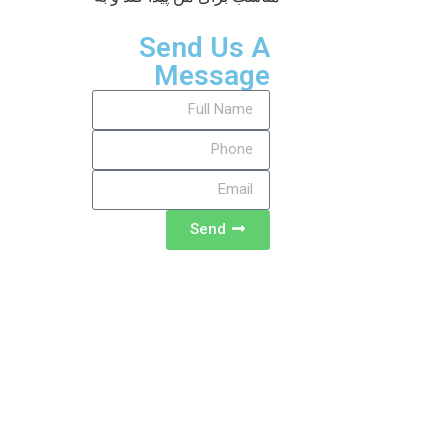
Send Us A
Message
Send