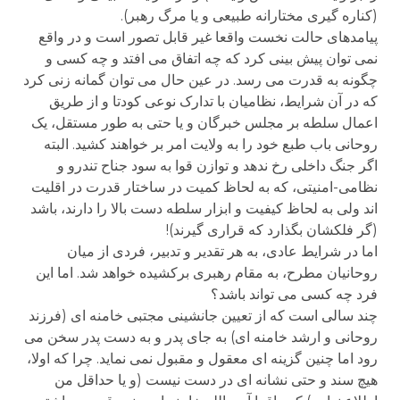
(کناره گیری مختارانه طبیعی و یا مرگ رهبر).
پیامدهای حالت نخست واقعا غیر قابل تصور است و در واقع
نمی توان پیش بینی کرد که چه اتفاق می افتد و چه کسی و
چگونه به قدرت می رسد. در عین حال می توان گمانه زنی کرد
که در آن شرایط، نظامیان با تدارک نوعی کودتا و از طریق
اعمال سلطه بر مجلس خبرگان و یا حتی به طور مستقل، یک
روحانی باب طبع خود را به ولایت امر بر خواهند کشید. البته
اگر جنگ داخلی رخ ندهد و توازن قوا به سود جناح تندرو و
نظامی-امنیتی، که به لحاظ کمیت در ساختار قدرت در اقلیت
اند ولی به لحاظ کیفیت و ابزار سلطه دست بالا را دارند، باشد
(گر فلکشان بگذارد که قراری گیرند)!
اما در شرایط عادی، به هر تقدیر و تدبیر، فردی از میان
روحانیان مطرح، به مقام رهبری برکشیده خواهد شد. اما این
فرد چه کسی می تواند باشد؟
چند سالی است که از تعیین جانشینی مجتبی خامنه ای (فرزند
روحانی و ارشد خامنه ای) به جای پدر و به دست پدر سخن می
رود اما چنین گزینه ای معقول و مقبول نمی نماید. چرا که اولا،
هیچ سند و حتی نشانه ای در دست نیست (و یا حداقل من