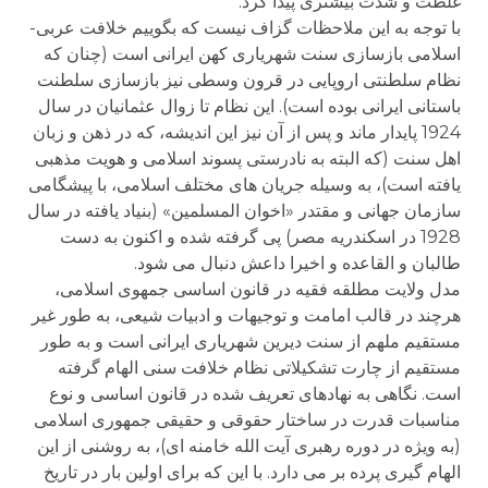
غلظت و شدت بیشتری پیدا کرد.
با توجه به این ملاحظات گزاف نیست که بگوییم خلافت عربی-
اسلامی بازسازی سنت شهریاری کهن ایرانی است (چنان که
نظام سلطنتی اروپایی در قرون وسطی نیز بازسازی سلطنت
باستانی ایرانی بوده است). این نظام تا زوال عثمانیان در سال
1924 پایدار ماند و پس از آن نیز این اندیشه، که در ذهن و زبان
اهل سنت (که البته به نادرستی پسوند اسلامی و هویت مذهبی
یافته است)، به وسیله جریان های مختلف اسلامی، با پیشگامی
سازمان جهانی و مقتدر «اخوان المسلمین» (بنیاد یافته در سال
1928 در اسکندریه مصر) پی گرفته شده و اکنون به دست
طالبان و القاعده و اخیرا داعش دنبال می شود.
مدل ولایت مطلقه فقیه در قانون اساسی جمهوی اسلامی،
هرچند در قالب امامت و توجیهات و ادبیات شیعی، به طور غیر
مستقیم ملهم از سنت دیرین شهریاری ایرانی است و به طور
مستقیم از چارت تشکیلاتی نظام خلافت سنی الهام گرفته
است. نگاهی به نهادهای تعریف شده در قانون اساسی و نوع
مناسبات قدرت در ساختار حقوقی و حقیقی جمهوری اسلامی
(به ویژه در دوره رهبری آیت الله خامنه ای)، به روشنی از این
الهام گیری پرده بر می دارد. با این که برای اولین بار در تاریخ