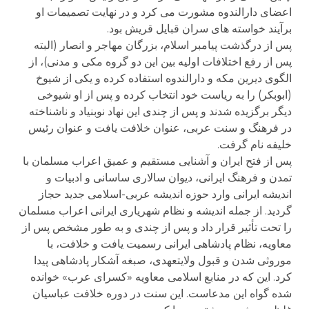
اعضای دارالندوه مشورت می کرد و در نهایت تصمیمات او
برآیند خواسته های سران قبایل قریش بود.
پس از درگذشت پیامبر اسلام، بزرگان مهاجر و انصار (البته
پس از رفع اختلافات اولیه بین این دو گروه مکی و مدنی)، از
الگوی دیرین مکه و دارالندوه استفاده کرده و یکی از شیوخ
(ابوبکر) را به ریاست خود انتخاب کرده و پس از او شیوخی
دیگر برگزیده شدند و پس از چندی این نهاد نوبنیاد و ناشناخته
در فرهنگ و سنت عربی، عنوان خلافت یافت و عنوان رئیس
خلیفه نام گرفت.
پس از فتح ایران و آشنایی مستقیم و عمیق اعراب مسلمان با
تمدن و فرهنگ ایرانی، دیوان سالاری ساسانی و ادبیات و
اندیشه ایرانی وارد حوزه اندیشه عربی-اسلامی جدید حجاز
گردید. از جمله اندیشه و نظام شهریاری ایرانی اعراب مسلمان
را تحت تأثیر قرار داد و پس از چندی و به طور مشخص پس از
معاویه، نظام پادشاهی ایرانی رسمیت یافت و خلافت، با
موروثی شدن و قبول ولایتعهدی، صبغه آشکار پادشاهی پیدا
کرد. این که در منابع اسلامی معاویه «کسرای عرب» خوانده
شده گواه این مدعاست. این سنت در دوره خلافت عباسیان