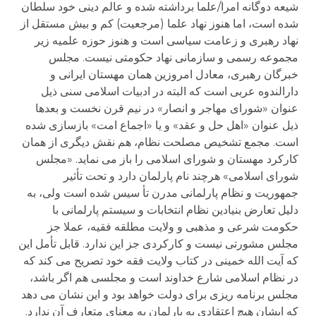
شیعه دوگانه امرا/علما برداشته شده و عالم دینی خود سلطان
شده است، اما هنوز نهاد علما (مرجعیت) کم و بیش مستقل از
نهاد رهبری و زعامت سیاسی است و هنوز حوزه علمیه زیر
مجموعه رسمی و سازمانی نهاد حکومتی نیست. مجلس
خبرگان رهبری، معادل امروزین همان مهستان ایرانی و
دارالندوه عربی است که البته در ادبیات اسلامی سنی ذیل
عنوان «شورای مهاجر و انصار» در نیم قرن نخست و بعدها
ذیل عنوان «اهل حل و عقد» و یا «اجماع امت» بازسازی شده
است. مجمع تشخیص مصلحت نظام، هم نقش دیگری از همان
کارکرد مهستان و شورای اسلامی را باز می نماید. «مجلس
شورای اسلامی» هرچند نام پارلمان دارد و تحت تأثیر
جمهوریت و نظام پارلمانی مدرن تأ سیس شده است ولی، به
دلیل تعارض بنیادین نظام انتخابات و سیستم پارلمانی با
حکومت شرعی و مذهبی و ولایت مطلقه فقیه، عملا جز
مجلس مشورتی نیست و کارکردی جز این ندارد. قابل تأمل این
که آیت الله خمینی در کتاب ولایت فقه خود تصریح می کند که
در نظام اسلامی شارع خداوند است و مجلسی هم اگر باشد،
مجلس برنامه ریزی برای دولت خواهد بود و این نشان می دهد
که ایشان هیچ اعتقادی به پارلمان به معنای متعارف آن ندارد.