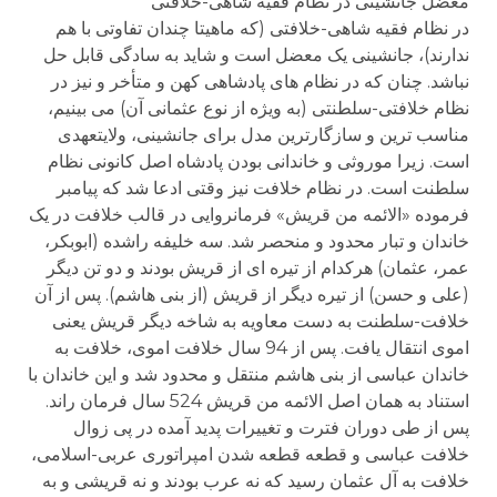
معضل جانشینی در نظام فقیه شاهی-خلافتی
در نظام فقیه شاهی-خلافتی (که ماهیتا چندان تفاوتی با هم
ندارند)، جانشینی یک معضل است و شاید به سادگی قابل حل
نباشد. چنان که در نظام های پادشاهی کهن و متأخر و نیز در
نظام خلافتی-سلطنتی (به ویژه از نوع عثمانی آن) می بینیم،
مناسب ترین و سازگارترین مدل برای جانشینی، ولایتعهدی
است. زیرا موروثی و خاندانی بودن پادشاه اصل کانونی نظام
سلطنت است. در نظام خلافت نیز وقتی ادعا شد که پیامبر
فرموده «الائمه من قریش» فرمانروایی در قالب خلافت در یک
خاندان و تبار محدود و منحصر شد. سه خلیفه راشده (ابوبکر،
عمر، عثمان) هرکدام از تیره ای از قریش بودند و دو تن دیگر
(علی و حسن) از تیره دیگر از قریش (از بنی هاشم). پس از آن
خلافت-سلطنت به دست معاویه به شاخه دیگر قریش یعنی
اموی انتقال یافت. پس از 94 سال خلافت اموی، خلافت به
خاندان عباسی از بنی هاشم منتقل و محدود شد و این خاندان با
استناد به همان اصل الائمه من قریش 524 سال فرمان راند.
پس از طی دوران فترت و تغییرات پدید آمده در پی زوال
خلافت عباسی و قطعه قطعه شدن امپراتوری عربی-اسلامی،
خلافت به آل عثمان رسید که نه عرب بودند و نه قریشی و به