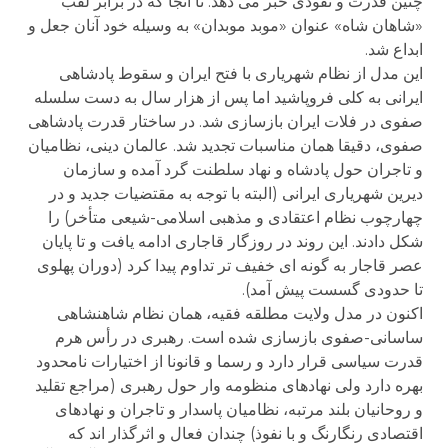
چنین قدرت و نفوذی خبر می دهد. تا آنجا که در برابر لقب
«شاهان شاه» عنوان «موبد موبدان» به وسیله خود آنان جعل و
ابداع شد.
این مدل از نظام شهریاری با فتح ایران و سقوط پادشاهی
ایرانی به کلی فروپاشید اما پس از هزار سال به دست سلسله
صفوی در فلات ایران بازسازی شد. در ساختار قدرت پادشاهی
صفوی، دقیقا همان مناسبات تجدید شد. عالمان دینی، نظامیان
و تاجران حول پادشاه و نهاد سلطنت گرد آمده و سازمان
دیرین شهریاری ایرانی (البته با توجه به مقتضیات جدید و در
چهارچوب نظام اعتقادی و مذهبی اسلامی-شیعی متأخر) را
شکل دادند. این روند در روزگار قاجاری ادامه یافت و تا پایان
عصر قاجار به گونه ای خفیف تر تداوم پیدا کرد (دوران پهلوی
تا حدودی گسست پیش آمد).
اکنون در مدل ولایت مطلقه فقیه، همان نظام شاهنشاهی
ساسانی-صفوی بازسازی شده است. رهبری در رأس هرم
قدرت سیاسی قرار دارد و رسما و قانونا از اختیارات نامحدود
بهره دارد ولی نهادهای منظومه وار حول رهبری (مراجع تقلید
و روحانیان بلند مرتبه، نظامیان پاسدار و تاجران و نهادهای
اقتصادی رنگارنگ و با نفوذ) چندان فعال و اثرگذار اند که