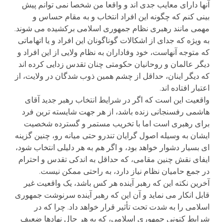
آنها دارای معایب جدی اند و واقعا من شخصا نمی توانم پیش
بینی کنم که چگونه این افراد انتخاب و به مقام حساس و
مهمی مانند رهبری نظام جمهوری اسلامی برکشیده می شوند.
به ویژه که جدای از اشکالات گوناگونان این افراد و یا اتهاماتی
که متوجه آنهاست، خود وفاداران به نظام ولایی از این افراد و
دیگر عالمان و روحانیان حکومتی چنان تقدس زدایی کرده اند
که دیگر اینان، حداقل از چشم همین ذوب شدگان در ولایت، از
اعتبار افتاده اند.
واقعیت این است که اگر در شرایط انتخاب رهبر جدید آقای
هاشمی رفسنجانی زنده باشد، از هر جهت شایسته ترین فرد
برای رهبری است اما با تخریب مستمر و گسترده شخصیت
ایشان به وسیله اصول گرایان تندرو حتی میانه رو، چنین گزینه
ای بسیار دشوار خواهد بود، و اگر هم به هر دلیلی انتخاب شود،
ایفای نقش چنین مقامی، که حداقل به اندکی تقدس و احترام
در جمع حامیان نظام نیاز دارد، به راحتی ممکن نیست.
آخرین نکته این که رهبر آینده هر کس باشد، یک واقعیت غیر
قابل انکار می نماید و آن این که رهبر آینده سرنوشت جمهوری
اسلامی را به شدت تحت تأثیر قرار خواهد داد. چرا که در
شرایط کنونی جمهوری اسلامی، که به هر حال نهادها ضعیف