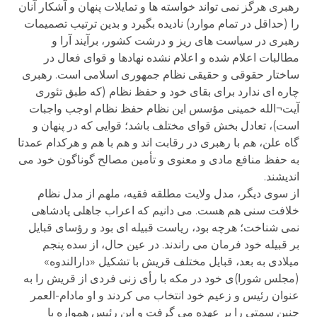
رهبری هرگز نمی تواند خواسته ها و تمایلات پنهان و آشکار آنان
را (حداقل در تمام موارد) نادیده بگیرد و بدین ترتیب تصمیمات
رهبری در سیاست های ریز و درشت کشور، برآیند آرا و
مطالبات اعلام شده و اعلام نشده نهادها و قوای فعال در
ساختار حقوقی و حقیقی نظام جمهوری اسلامی است. رهبری
چاره ای ندارد برای بقای خود و حفظ نظام (که طبق تئوری
آیت¬الله خمینی مؤسس این نظام حفظ نظام اوجب واجبات
است)، تعادل بخش قوای مختلف باشد؛ قوایی که در پنهان و
گاه علن، هم با رهبری در رقابت اند و هم با هم و هرکدام عمدتا
به حفظ منافع مادی و معنوی و تأمین مصالح گوناگون خود می
اندیشند.
از سوی دیگر، مدل ولایت مطلقه فقیه، ملهم از مدل نظام
خلافت سنی هم هست. می دانیم که اعراب جاهلی پادشاهی
نمی شناخت؛ هرچه بود، ریاست قبیله ای بود و رؤسای قبایل
بر قبیله خود فرمان می راندند. در عین حال، از سده پنجم
میلادی به بعد، قبایل مختلف قریش با تشکیل «دارالندوه»
(مجلس شورا)ی خود در مکه با رأی زنی فردی از قریش را به
عنوان رئیس و زعیم خود انتخاب می کردند و او مادام-العمر
چنین سمتی را بر عهده می گرفت و این رئیس همواره با