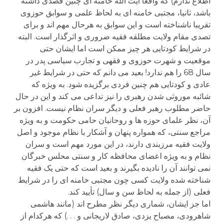
اطلاع ندارم) که واقعا آیت الله خامنه ای چنین قصدی داشته
باشد، ثانیا، مجتبی خامنه ای به لحاظ علمی و سوابق حوزوی
تقریبا ناشناخته است و این سوابق به هرحال مهم اند و برای
تصدی مقام ولایت مطلقه فقیه ضروری و اثرگذار است. البته
در شرایط کودتایی هر چیز ممکن است اما ایشان حتی
موقعیت و شهرت حوزوی و فقهی و تجارب سیاسی پدر در
سال 68 را هم ندارد! بعید می دانم که حتی در شرایط غیر
عادی و کودتایی هم چنین فردی برگزیده شود. به ویژه که
شائبه موروثی شدن رهبری را نیز تداعی می کند و این در حال
حاضر مطلوب رهبر فعلی و دیگر سران نظام نیست. افزون بر
آن، نظر علمای حوزه ها و روحانیان حامی حکومت و به ویژه
مراجع سنتی، که همواره پنهان و آشکار با نظام موجود و اصل
ولایت فقیه مرزبندی دارند، در این مورد مهم است و سران
نظام و به ویژه اعضای محافظه کار و سنتی محلس خبرگان
نمی توانند آن را نادیده بگیرند و بعید است که حتی یک فقیه
شناخته شده ولایت کسی چون مجتبی خامنه ای را در شرایط
فعلی (از جمله به لحاظ سن و سال) تأیید کند.
اما جز ایشان، شماری دیگر نظر مطرح اند (مانند هاشمی
شاهرودی، مصباح یزدی، صادق لاریجانی و . . .) که هرکدام از