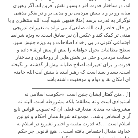
اند، در ساختار قدرت افراد بسیار نقش آفرین اند. اگر رهبری
میانه رو تر و با بینش مردمی تر و مدنی تر و در تفکر مذهبی
نوگراتر به قدرت برسد (مثلا فقیهی شبیه آیت الله منتظری و یا
در حال حاضر آیت الله صانعی)، می تواند به تغییرات تدریجی
مدنی تر کمک کند و عکس آن نیز صادق است. به ویژه شرایط
اجتماعی کنونی در پی رخداد اصلاحات و به ویژه جنبش سبز،
سطح مطالبات تحول خواهانه را بیش از پیش ارتقاء داده و
حمایت مردمی و حتی در بخش هایی از روحانیون و ساختار
قدرت را برای تغییرات اصلاح طلبانه بیش از گذشته برانگیخته
است. بسیار بعید است که رهبر آینده با بینش آیت الله خامنه
ای امکان بقا و دوام و موفقیت داشته باشد.
________________________________________
[1] . متن گفتار ایشان چنین است: «حکومت اسلامی نه
استبدادی است و نه مطلقه؛ بلکه مشروطه است. البته نه
مشروطه به معنای متعارف فعلی آن که تصویب قوانین تابع
آرای اشخاص باشد. . .مجموعه شرط همان احکام و قوانین
اسلام است . . .که قدرت مقننه و اختیار تشریع در اسلام به
خداوند متعال اختصاص یافته است . . .هیچ قانونی جز حکم