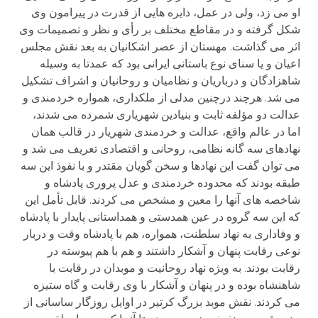
او می زد، ولی در عمل، دایره هایی از قدرت در پیرامون وی
شکل گرفته و در مقاطع مختلف بر رأی و نظر و تصمیمات وی
اثر می گذاشت. مهستان از عصر اشکانیان به بعد نقش مجلس
اعیان و یا سنای نوع باستانی ایرانی بود که عمدتا به وسیله
شاهزادگان و درباریان و نظامیان و روحانیان و اشراف تشکیل
می شد. هرچند درچنین مدلی از ملکداری، همواره خردمندی و
عدالت دو مؤلفه ثابت و بنیادین شهریاری شمرده می شدند،
اما در عالم واقع، عدالت و خردمندی شهریار در قالب همان
نهادهای سه گانه نظامی، روحانی و اقتصادی تعریف می شد و
می توان گفت این نهادها و سخن گویان مقتدر و با نفوذ این سه
طبقه بودند که محدوده خردمندی و عدل پروری پادشاه و
شاخصه های آنها را معین و مشخص می کردند. قابل تأمل این
که این سه گروه در عین همدستی و همداستانی پایدار با پادشاه
و وفاداری به نهاد سلطنت، همواره، هم با پادشاه وقت و دربار
نوعی رقابت پنهان و آشکار داشتند و هم با هم پیوسته در
رقابت بودند. به ویژه نهاد روحانیت و موبدان در رقابت با
شاهنشاه بوده و در پنهان و آشکار با وی رقابت و گاه ستیزه
می کردند. نقش موبد بزرگ کرتیر در اوایل روزگار ساسانی از