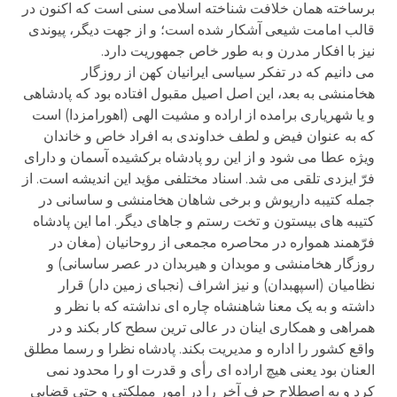
برساخته همان خلافت شناخته اسلامی سنی است که اکنون در
قالب امامت شیعی آشکار شده است؛ و از جهت دیگر، پیوندی
نیز با افکار مدرن و به طور خاص جمهوریت دارد.
می دانیم که در تفکر سیاسی ایرانیان کهن از روزگار
هخامنشی به بعد، این اصل اصیل مقبول افتاده بود که پادشاهی
و یا شهریاری برامده از اراده و مشیت الهی (اهورامزدا) است
که به عنوان فیض و لطف خداوندی به افراد خاص و خاندان
ویژه عطا می شود و از این رو پادشاه برکشیده آسمان و دارای
فرّ ایزدی تلقی می شد. اسناد مختلفی مؤید این اندیشه است. از
جمله کتیبه داریوش و برخی شاهان هخامنشی و ساسانی در
کتیبه های بیستون و تخت رستم و جاهای دیگر. اما این پادشاه
فرّهمند همواره در محاصره مجمعی از روحانیان (مغان در
روزگار هخامنشی و موبدان و هیربدان در عصر ساسانی) و
نظامیان (اسپهبدان) و نیز اشراف (نجبای زمین دار) قرار
داشته و به یک معنا شاهنشاه چاره ای نداشته که با نظر و
همراهی و همکاری اینان در عالی ترین سطح کار بکند و در
واقع کشور را اداره و مدیریت بکند. پادشاه نظرا و رسما مطلق
العنان بود یعنی هیچ اراده ای رأی و قدرت او را محدود نمی
کرد و به اصطلاح حرف آخر را در امور مملکتی و حتی قضایی