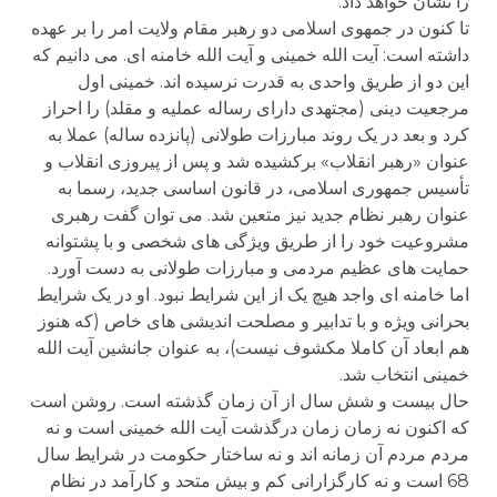
را نشان خواهد داد.
تا کنون در جمهوی اسلامی دو رهبر مقام ولایت امر را بر عهده
داشته است: آیت الله خمینی و آیت الله خامنه ای. می دانیم که
این دو از طریق واحدی به قدرت نرسیده اند. خمینی اول
مرجعیت دینی (مجتهدی دارای رساله عملیه و مقلد) را احراز
کرد و بعد در یک روند مبارزات طولانی (پانزده ساله) عملا به
عنوان «رهبر انقلاب» برکشیده شد و پس از پیروزی انقلاب و
تأسیس جمهوری اسلامی، در قانون اساسی جدید، رسما به
عنوان رهبر نظام جدید نیز متعین شد. می توان گفت رهبری
مشروعیت خود را از طریق ویژگی های شخصی و با پشتوانه
حمایت های عظیم مردمی و مبارزات طولانی به دست آورد.
اما خامنه ای واجد هیچ یک از این شرایط نبود. او در یک شرایط
بحرانی ویژه و با تدابیر و مصلحت اندیشی های خاص (که هنوز
هم ابعاد آن کاملا مکشوف نیست)، به عنوان جانشین آیت الله
خمینی انتخاب شد.
حال بیست و شش سال از آن زمان گذشته است. روشن است
که اکنون نه زمان زمان درگذشت آیت الله خمینی است و نه
مردم مردم آن زمانه اند و نه ساختار حکومت در شرایط سال
68 است و نه کارگزارانی کم و بیش متحد و کارآمد در نظام