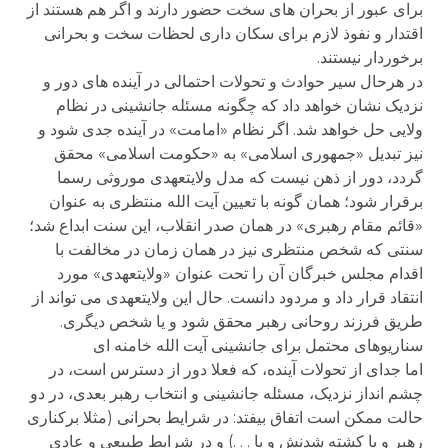
برای عبور از بحران های سخت حضور دارند و اگر هم هستند از
اقتدار و نفوذ لازم برای سکان داری لحظات سخت و بحرانی
برخوردار نیستند.
در هرحال سیر حوادث و تحولات احتمالی در آینده های دور و
نزدیک نشان خواهد داد که چگونه مسئله جانشینی در نظام
ولایی حل خواهد شد. اگر نظام «امامت» در آینده جدی شود و
نیز تبدیل «جمهوری اسلامی» به «حکومت اسلامی» محقق
گردد، دور از ذهن نیست که مدل ولایتعهدی موروثی رسما
برقرار شود؛ همان گونه با تعیین آیت الله منتظری به عنوان
«قائم مقام رهبری» در همان صدر انقلاب، این سنت ابداع شد؛
سنتی که شخص منتظری نیز در همان زمان در مخالفت با
اقدام مجلس خبرگان آن را تحت عنوان «ولایتعهدی» مورد
انتقاد قرار داد و مردود دانست. حال این ولایتعهدی می تواند از
طریق فرزند روحانی رهبر محقق شود و یا شخص دیگری.
سناریوهای محتمل برای جانشینی آیت الله خامنه ای
اما جدای از تحولات آینده، که فعلا دور از دسترس است، در
چشم انداز نزدیک، مسئله جانشینی و انتخاب رهبر بعدی، در دو
حالت ممکن است اتفاق بیفتد: در شرایط بحرانی (مثلا برکناری
رهبر و یا کشته شدنش و یا . . .) و در شرایط طبیعی و عادی