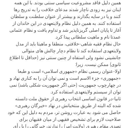
همین دلیل فاقد مشروعیت سیاسی سنتی بودند. با این همه
اینان نیز به زودی ناچار شدند مدعای خلافت را به تدریج رها
کنند و یا در سایه بگذارند و بیشتر از عنوان سلطنت و سلطان
استفاده کنند. به همین دلیل نظام ولایتعهدی در این خاندان از
آغاز تا پایان اصلی گریزناپذیر شد و تداوم یافت و نظام عثمانی
عمدتا نام و ماهیت سلطانی پیدا کرد.
حال نظام فقیه شاهی-خلافتی، منطقا و ماهیتا باید از مدل
ولایتعهدی استفاده کند تا نظام دچار چالش های متوالی
جانشینی نشود ولی استفاه از چنین سنتی نیز (حداقل تا اطلاع
ثانوی) ممکن نیست. زیرا:
اولا-عنوان رسمی نظام «جمهوری اسلامی» است و طبعا
«جمهوری» جزء الاسم است و نمی توان آن را به کناری نهاد و
در چهارچوب جمهوریت (حتی اگر جمهوریت شکلی باشد) نمی
توان از سیستم ولایتعهدی استفاده کرد.
ثانیا-در قانون اساسی انتخاب رهبری از حقوق ملت دانسته
شده که البته از طریق منتخبانش در نهاد «خبرگان رهبری»
حاصل می شود. به عبارت روشن تر، مردم به دلیل این که خود
صلاحیت لازم برای تشخیص فقیهی از میان فقیهان برای
تصدی مقام رهبری (ولایت امر) را ندارند، خبرگانی را با رأی