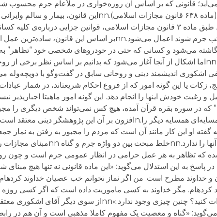
در می‌آید؛ قانونی که بر اساس آن روزه‌خواری در ملأعام جرم محسوب
از ۱۰ روز تا دو ماه حبس و تا ۷۴ ضربه شلاق است (ماده ۶۳۸ قانون مجازات اسلامی)
تفاوتی هم برای مسلمان و غیرمسلمان قائل نیست. طبق ماده ۳ قانون مجازات اسلامی، قوانین جزایی د
زمینی، دریایی و هوایی جمهوری اسلامی ایران مرتکب جرم شوند اعمال می‌‌شود.nnبر اساس
گاشته می‌شود و کسانی که حتی در خودروهای شخصی خود “تظاهر” به ر
مشمول ماده ۶۳۸ قانون مجازات اسلامی می‌شوند.nnاما اشکال از آنجا آغاز می‌شود که بدانیم بر اساس نظر برخ
تظاهر به آن جرم نیست.nحسن یوسفی اشکوری اندیشمند دینی و روحانی سابق در گفت‌وگو با دویچه‌
 زکات یا این گونه امور که از فروع احکام شریعت​اند، در شمار عبادات
” که در سوره بقره قرآن آمده، هیچ کس نمی‌تواند شخص دیگری را مجبو
کند؛ نه مردی زنش را، نه پدری فرزندانش را و نه همسایه‌ای همسایه دیگر را.nافزون بر آن 
ه گفته او این کار مانند آن است که مردم را مجبور به رفتن به نماز جمع
اینها اموری اختیاری است و حکومت حق دخالت در آنها را ند
تعریف شده که تظاهر به هر عمل حرامی در انظار عمومی جرم است و چون 
 جرم است.nnیوسفی اشکوری در پاسخ به این استدلال می‌گوید: «این ماده قانونی نه تنها هیچ 
ان و خداوند مطرح است. من اگر نماز نخوانم خب عصیان خداوند کرده​ام.
رده​ام. مگر خداوند به کسی ماموریت داده است که اگر کسی روزه نگ
مجازات کنید؟ یا کسی نماز نخواند، بروید او را مجازات کنید؟ چنین چیزی وجود ندارد
گوید: «گناه و معصیت یک مفهوم کاملا مذهبی​ است و آن هم در رابطه