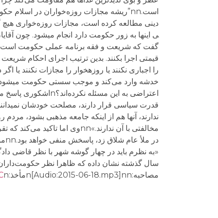
ی این​ها به زور حکومت دارد انجام می​شود. چون آقا
گفت که شریعت و فقه برنامه عملی حکومت است، آقا
قیمتی اجرا بکنند. بدین ترتیب اجرای احکام شریعت با
را اجباری نکنند یا روزه​خوار را مجازات نکنند یا ا
اعتراضی به این مسئله
قدرت سیاسی قرار دارند، مصلحت خودشان نمی​دانند 
ندارند، آن​ها هم از اینکه جامعه مذهبی بشود، مردم ر
مخالفتی با آن ندارند.»nnوی ام
در 
مصاحبه:n[Audio:2015-06-18.mp3]nnمأخذ:n
n
C