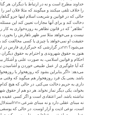
خداوند مطرح است و نه در ارتباط با دیگران. هر گناه
را خلاف تلقی می​کنند و می​گویند که مثلا فلان امر 
“تظاهر” که در قانون تظاهر به روزه‌خواری به کار ر
نیست و می‌خواهد مثلا سر ظهر ناهارش را بخورد، ت
می‌شود؟ nnدر گزارشی که خبرگزاری فارس
هنوز به حقوق شهروندی و احترام به حقوق دیگران د
می‌دهد: «اگر بنابراین بشود که روزه​خوار با روز
باشد. یعنی یک فرد روزه​خوار هم می​گوید که وقتی م
داری به حریم دخالت می‌کنی. در حالی که هیچ کدام 
بخواند، یکی دیگر نماز نخواند. هر دو هم از حقوق 
نداشته باشد. امر اعتقادی است و اگر کسی عقیده و ف
نه مبنای ع
است، نوعی اذیت و آزار اوست. در حالی که یوسفی 
عطر و بوی لذیذترین غذاها هم مقاومت می‌کند چرا ک