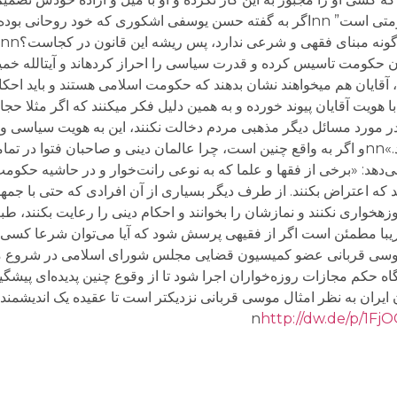
است.nn”ریشه مجازات روزه‌خواران در اسلام حکومتی است” nnاگر به گفته حسن یوسفی اشکوری که 
یان حکومت تاسیس کرده​ و قدرت سیاسی را احراز کرده​اند و آیت​الله خم
یان هم می​خواهند نشان بدهند که حکومت اسلامی هستند و باید احکا
 هویت آقایان پیوند خورده و به همین دلیل فکر می​کنند که اگر مثلا حجا
گر در مورد مسائل دیگر مذهبی مردم دخالت نکنند، این به هویت سیاسی و ا
 نکرده‌اند؟nاشکوری پاسخ می‌دهد: «برخی از فقها و علما که به نوعی رانت‌خوار و در حاشیه ح
که اعتراض بکنند. از طرف دیگر بسیاری از آن افرادی که حتی با جمهو
وزه​خواری نکنند و نمازشان را بخوانند و احکام دینی را رعایت بکنند، طب
ا تاکید می‌کند که تقریبا مطمئن است اگر از فقیهی پرسش شود که آیا می‌توان شرعا ک
ملأ عام شلاق زد، پاسخش منفی خواهد بود.nnموسی قربانی عضو کمیسیون قضایی مجلس شورای اسلامی
http://dw.de/p/1FjO