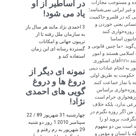
در اساطیر از او
 شده و مستوجب مجازات
.nnاین قانون، بیمار و سالم وایرانی و غیر ایرانی نمی‌شناسد؛
یاد می شود!
رباره‌ی کلیه کسانی که در قلمرو حاکمیت
 این قانون، ساده‌ترین عمل انسانی یعنی خوردن و
3 احمدی نژاد مانند هر سال باز
وزه‌خواری کنند
به سازمان ملل رفته تا از
ی از روحانیون اساسا
تریبون جهانی و امکانات
وله می‌گوید: «ما چنین قانونی و
گستردة رسانه ای این زمان
 اسلامی هستند و امور
استفاده کند و
عبادی امر ارادی و اختیاری است و هر کس باید با میل و رغبت خودش این​ها را انجام دهد. این گونه امور ماهیتا اجبارپذیر نیستند.»nnآقای اشکوری
ر به انجام عبادات دینی
نمونه ای دیگر از
این پژوهشگر دینی معتقد است حکومت به طریق اولی
دروغ ها و دروغ
ه یا نماز جماعت کنند.
گویی های احمدی
ارد.nnخلط مبحث بین دو واژه جرم و گناه nnمبنای مجازات روزه‌خواری براساس
روزه​خواری حرام است
نژاد!
مبنای شرعی ندارد، بلکه خلاف
 من اگر روزه نگیرم در
چهارشنبه 31 شهریور 89 / 22
رفت، بروید او را
سپتامبر 2010 1 روز دو شنبه
.»nnاز سوی دیگر آقای اشکوری معتقد است بین دو مفهوم
29 شهریور به رم رفتم و
 با انسان و مؤمن و