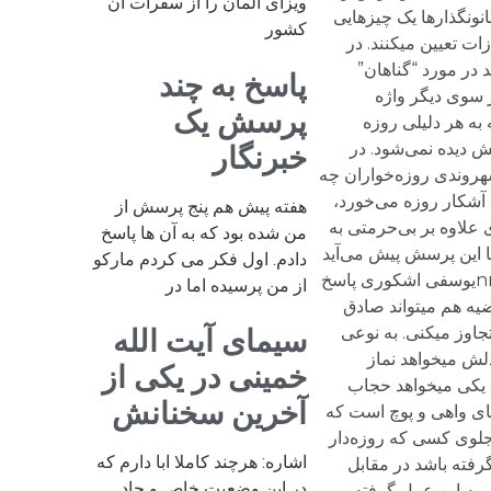
ویزای آلمان را از سفرات آن
نون​گذارها یک چیزهایی
کشور
ت تعیین می​کنند. در
ه می‌گیرد که حکومت نمی‌تواند در مورد “گناهان”
پاسخ به چند
و برای آنها مجازات تعیین کند این مسئله به اعتقاد اشکوری مبنای شرعی نداشته و حتی خلاف شرع است.nnاز سوی دیگر واژه
پرسش یک
 به هر دلیلی روزه
ش دیده نمی‌شود. در
خبرنگار
 مخالفت کند بلکه کار عادی روزانه‌اش را انجام می‌د‌هد و این جرم نیست.nnحقوق شهروندی روزه‌خواران چه
 آشکار روزه می‌خورد،
هفته پیش هم پنج پرسش از
علاوه بر بی‌حرمتی به
من شده بود که به آن ها پاسخ
امی، به صورت علنی و‌ آشکار بیان می‌کند که رعایت حقوق دیگران چندان برایش اهمیتی ندارد.»nnاینجا این پرسش پیش می‌آید
دادم. اول فکر می کردم مارکو
که آیا جلوگیری از عمل طبیعی خوردن و آشامیدن برای کسی که روزه‌دار نیست، زیر پا گذاشتن حق شهروندی او نیست؟nnیوسفی اشکوری پاسخ
از من پرسیده اما در
ه هم می​تواند صادق
اوز می​کنی. به نوعی
سیمای آیت الله
لش می​خواهد نماز
خمینی در یکی از
 یکی می​خواهد حجاب
آخرین سخنانش
​های واهی و پوچ است که
آشامیدن جلوی کسی که روزه‌دار
اشاره: هرچند کاملا ابا دارم که
فته باشد در مقابل
در این وضعیت خاص و حاد
م به این عمل گرفته