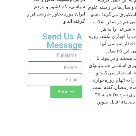
سیاسی، که کشور و مردم
خود روحانی بوده و سال‌ها در زمینه علوم
ایران مورد تجاوز خارجی قرار
دینی مطالعه کرده است، مجازات روزه‌خواری هیچ گونه مبنای فقهی و شرعی ندارد، پس ریشه این قانون در کجاست؟nnاشکوری می‌گوید: «همه​
گرفته اند و
ینی هم در صدر انقلاب
م شرعی را به هر
Send Us A
ب را اجباری نکنند، روزه
Message
قتدار سیاسی آن​ها
خدشه وارد می‌کند و موجب سستی حکومت می​شود.»nnو اگر به واقع چنین است، چرا عالمان دینی و صاحبان فتوا در تمامی این ۳۵ سال
کومت هستند و در پیوند با
ری اسلامی هم میانه​ای
عا استقبال می‌کنند و
سی را به اتهام روزه‌خواری
 در شروع ماه رمضان گفته است:
Send
«به نظرم باید در چهار گوشه شهر با نظر قاضی دادگاه حکم مجازات روزه‌خواران اجرا شود تا از وقوع چنین پدیده‌ای پیشگیری شود.»nتجربه ۳۵
سال گذشته نشان داده که ظاهرا نظر حکومت‌داران ایران به نظر امثال موسی قربانی نزدیکتر است تا عقیده یک اندیشمند دینی.nnفايل صوتي