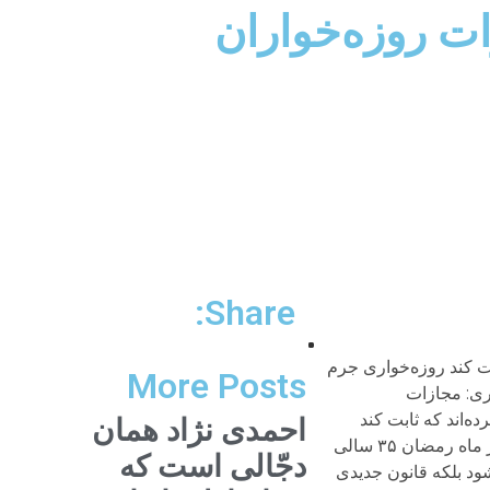
زات روزه‌خواران
Share:
که ثابت کند روزه‌خواری جرم
More Posts
 روزه‌خواری جرم نیست. nnجامعهnیوسفی اشکوری: مجازات
ایی کرده‌اند که ثابت کند
احمدی نژاد همان
روزه‌خواری جرم است و مستحق مجازات. حسن یوسفی اشکوری اما اساسا معتقد است روزه‌خواری جرم نیست. nn آغاز ماه رمضان ۳۵ سالی
دجّالی است که
ود بلکه قانون جدیدی