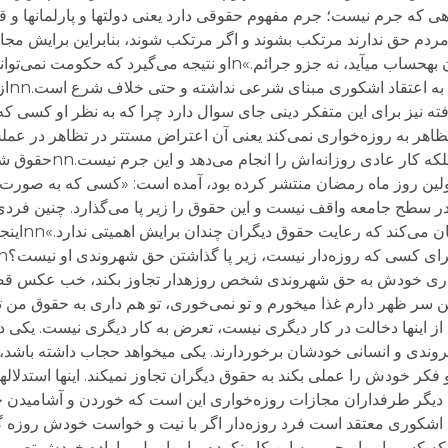
ی که جرم نیست؛ جرم مفهوم حقوقی دارد یعنی دولت​ها و پارلمان​ها و قا
را مردم حق ندارند مرتکب بشوند و اگر مرتکب شوند، بنابراین برایش مجازا
حالی که در قوانین و شریعت اسلام این​ها جزو گناهان به​حساب می​آید، نه جزو جرائم.»nاو نتیج
دخالت کند 
فته نیز برای این متفکر دینی جای سوال دارد چرا که به نظر او کسی که
ظاهر به روزه‌خواری نمی‌کند یعنی آن اعتراض مستتر در تظاهر در عمل
حقیقت او نمی‌خواهد با چیزی یا کسی
 در اولین روز ماه رمضان منتشر کرده بود، آمده است: «کسی که به صورت
ر سطح جامعه واقف نیست و این حقوق را زیر پا می‌گذارد. چنین فردی 
احکام و قوانین اسل
ه​خواری خودش به حق شهروندی شخص روزه​دار تجاوز بکند، خب عکس قضی
ن سر ظهر دارم غذا می​خورم و تو نمی‌خوری، تو هم داری به حقوق من تج
از این​ها دخالت در کار دیگری نیست، تعرض به کار دیگری نیست. یکی د
شهروندی و انسانی خودشان برخوردارند. یکی می​خواهد حجاب داشته باشد،
کر خودش را عملی بکند به حقوق دیگران تجاوز نمی​کند. این​ها استدلال
قلی دارد و نه مبنای شرعی.»nnاستدلال دیگر طرفداران مجازات روزه‌خواری این است که خوردن و 
اشکوری معتقد است فرد روزه‌دار اگر با نیت و خواست خودش روزه گر
ه کسی او را مجبور به این کار نکرده و او با میل و اراده خودش تصمی