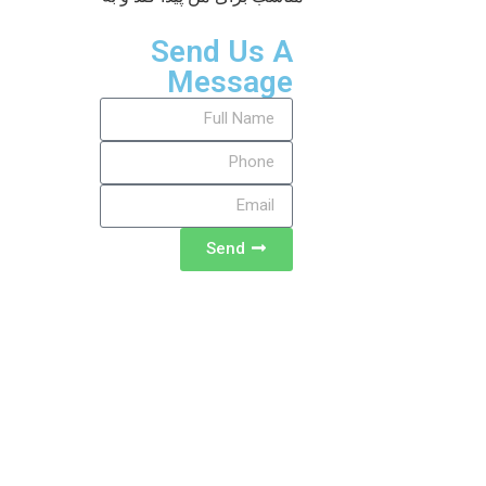
Send Us A
Message
Send