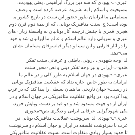
عبری¬ـ¬یهودی که سه دین بزرگ ابراهیمی، یعنی یهودیت،
مسیحیت و اسلام را به بشریت عرضه کرده است و وصف
مسلمانی ما ایرانیان تبلور حضور این سنت در تاریخ کشور ما
بوده است؛ ج. سنت متافیزیک یونانی، که از نیمة دوم قرن دوم
هجری قمری با جنبش ترجمه آثار یونانیان به واسطة زبان¬های
عبری و سریانی وارد عالم اسلام و عالم ما ایرانیان شد و خود
را در آثار فارابی و ابن سینا و دیگر فیلسوفان مسلمان نشان
می¬دهد.
لذا وجه شهودی، درونی، باطنی و عرفانی سنت تفکر
هندو¬ـ¬ایرانی و نیز وجه تفکر دینی و نص-محور سنت
عبری¬ـ¬یهودی در جهان اسلام به طور کلی و در عالم ما
ایرانیان به طور خاص اجازه نداد که عقلانیت متافیزیک یونانی
در زیست¬جهان تاریخی ما همان بسطی را پیدا کند که در غرب
پیدا کرده بود. در واقع عقلانیت متافیزیکی در جهان اسلام و در
ایران از دو جهت مسدود شد و دو قید بر دست-وپایش خورد،
یکی شهودگرایی عرفانی ایرانی و دیگری نص¬محوری
عبری¬ـ¬یهودی. لذا سرنوشت عقلانیت متافیزیک یونانی در
غرب با سرنوشت فلسفه در ایران و جهان اسلام دو سرنوشت
تا حدود بسیار زیادی متفاوت است. نسبت عقلانیت متافیزیکی