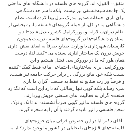
متفق¬¬القول¬اند. گروه¬های فلسفه در دانشگاه¬های ما حتی
یک جامعة شبه‌فلسفی نیز نیست، بلکه تا سر حد دستگاهی
برای بازی احمقانة صدور مدرک تنزل پیدا کرده است. نظام
دانشگاهی ما در کل، از جمله گروه‌های فلسفه ما، به بخشی از
نظام دیوان‌سالارانه و بوروکراتیک کشور تبدیل شده¬اند و
استادان دانشگاه¬ها در گروه¬های فلسفه درست همچون
کارمندان شهرداری یا وزارت صنایع صرفاً به ایفای نقش اداری
خویش درون یک ساختار اداری بسنده می¬کنند. لذا، درست
همان‌طور که ما در بوروکراسی فشل هستیم و این
بوروکراسی برای ساختارهای اجتماعی ما نه فقط کمک¬کننده
نیست بلکه خود مانع بزرگی در برابر حرکت جامعه نیز هست،
و فرضاً وزارت صنایع نه فقط به صنعت¬گران ما یاری
نمی¬رساند بلکه گویی تنها رسالتی که دارد این است که نگذارد
صنعت¬گران به فعالیت¬های صنعتی خویش بپردازند،
گروه¬های فلسفه ما نیز گویی صرفاً نشسته¬اند تا تک و توک
سخن فلسفی را نیز نادیده گرفته یا آن را به سخره گیرند.
ـ آقای دکتر! آیا در این خصوص فرقی میان حوزه¬های
فلسفه¬های قارّه¬ای یا تحلیلی در کشور ما وجود ندارد؟ آیا به