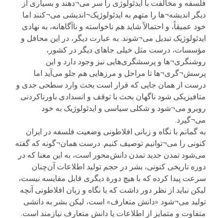
فلسفه و مخالفت با ایدئولوژی را سر می¬دهند و بسیاری از
دیگر اندیشه¬ها را متهم به ایدئولوژیک¬اندیشی می¬کنند اما
خود عمیقاً، و احتمالاً شاید هم ناخواسته و ناآگاهانه، به نهادی
ایدئولوژیک تبدیل می¬شوند. به عبارت دیگر، در این محافل و
مؤسسات، درست مثل خیلی جاهای دیگر در کشور،
روشنگری¬ها و پرسشگری‌هایی نیز وجود دارد و این
پرسش¬گری¬ها تا مراحل و مرزهایی هم جلو می‌آید اما
درست از همان جایی که قرار است بحث وارد سطحی جدی و
متافیزیکی شود ناگهان بحث با توقف و انسدادی باورناکردنی
روبرو می¬شود و شکلی سیاسی و ایدئولوژیک به خود
می¬گیرد.
به گمانم با نگاه و زبانی افلاطونی وضعیت فلسفه در ایران
کنونی را می¬توانیم توصیف کنیم. درست همان¬گونه که گفته
می‌شود تمدن جدید تمدن دانش‌محور است، به این معنا که در
دوره تاریخی کنونی، بشر در حجم تولید اطلاعات آن‌چنان
سرعت پیدا کرده که با هیچ دورة دیگری قابل مقایسه نیست،
لیکن نباید از نظر دور داشت که با نگاه و زبان افلاطونی آنچه
تولید می¬شود «دانش متعارف» است، لیکن بشر به دانشی
متفاوت و متمایز از اطلاعات یا دانش متعارف نیازمند است.