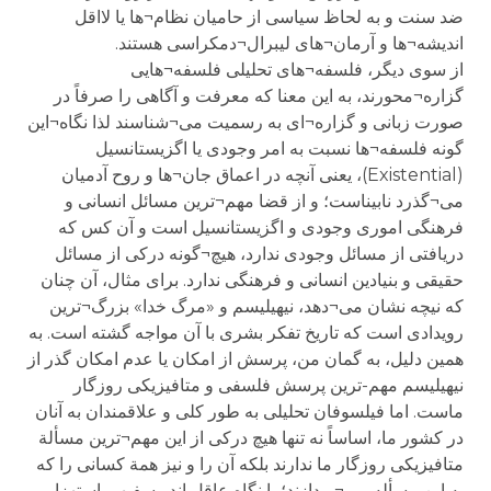
ضد سنت و به لحاظ سیاسی از حامیان نظام¬ها یا لااقل
اندیشه¬ها و آرمان¬های لیبرال¬دمکراسی هستند.
از سوی دیگر، فلسفه¬های تحلیلی فلسفه¬هایی
گزاره¬محورند، به این معنا که معرفت و آگاهی را صرفاً در
صورت زبانی و گزاره¬ای به رسمیت می¬شناسند لذا نگاه¬این
گونه فلسفه¬ها نسبت به امر وجودی یا اگزیستانسیل
(Existential)، یعنی آنچه در اعماق جان¬ها و روح آدمیان
می¬گذرد نابیناست؛ و از قضا مهم¬ترین مسائل انسانی و
فرهنگی اموری وجودی و اگزیستانسیل است و آن کس که
دریافتی از مسائل وجودی ندارد، هیچ¬گونه درکی از مسائل
حقیقی و بنیادین انسانی و فرهنگی ندارد. برای مثال، آن چنان
که نیچه نشان می¬دهد، نیهیلیسم و «مرگ خدا» بزرگ¬ترین
رویدادی است که تاریخ تفکر بشری با آن مواجه گشته است. به
همین دلیل، به گمان من، پرسش از امکان یا عدم امکان گذر از
نیهیلیسم مهم-ترین پرسش فلسفی و متافیزیکی روزگار
ماست. اما فیلسوفان تحلیلی به طور کلی و علاقمندان به آنان
در کشور ما، اساساً نه تنها هیچ درکی از این مهم¬ترین مسألة
متافیزیکی روزگار ما ندارند بلکه آن را و نیز همة کسانی را که
به این مسأله می¬پردازند؛ با نگاه عاقل اندر سفیهی استهزا