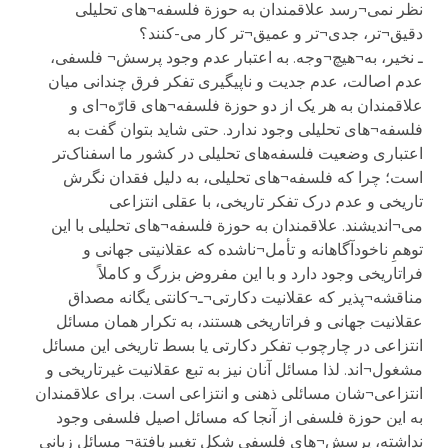
نظر نمی¬رسد علاقمندان به حوزة فلسفه¬های تحلیلی
دقیق¬تر، جدی¬تر و عمیق¬تر کار می-کنند؟
ـ نخیر، به¬هیچ¬وجه. به اعتبار عدم وجود پرسش¬ فلسفی،
عدم اصالت، عدم جدیت و ناپیگیری تفکر فرق چندانی میان
علاقمندان به هر یک از دو حوزة فلسفه¬های قارّه¬ای و
فلسفه¬های تحلیلی وجود ندارد. حتی شاید بتوان گفت به
اعتباری وضعیت فلسفه‌های تحلیلی در کشور ما اسفناک‌تر
است؛ چرا که فلسفه¬های تحلیلی، به دلیل فقدان نگرش
تاریخی و عدم درک تفکر تاریخی، با عقلی انتزاعی
می¬اندیشند. علاقمندان به حوزة فلسفه¬های تحلیلی با این
توهمِ ناخودآگاهانه و تأمل¬ناشده که عقلانیتی جهانی و
فراتاریخی وجود دارد و با این مفروض بزرگ و کاملاً
مناقشه¬پذیر که عقلانیت دکارتی¬ـ¬کانتی یگانه مصداق
عقلانیت جهانی و فراتاریخی هستند، به تکرار همان مسائل
انتزاعی در چارچوب تفکر دکارتی یا بسط تاریخی این مسائل
مشغول¬اند. لذا مسائل آنان نیز به تبع عقلانیت غیرتاریخی و
انتزاعی¬شان مسائلی ذهنی و انتزاعی است. برای علاقمندان
به این حوزة فلسفی‌ از آنجا که مسائل اصیل فلسفی وجود
نداشته، پرسش¬های فلسفی شکل تغییریافتة¬ مسائل زبانی