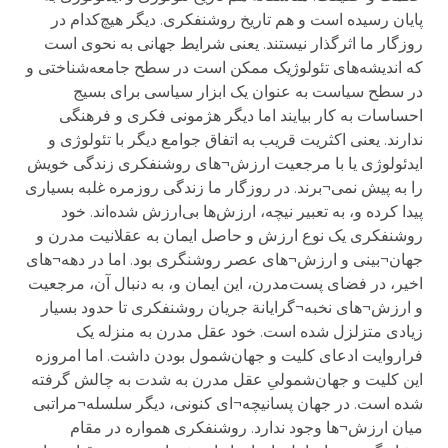
پایان رسیده است و هم تاریخ روشنفکری. دیگر هیچ‌کدام در
روزگار ما اثرگذار نیستند. یعنی شرایط جهانی به نحوی است
که اندیشه‌های تئولوژیک ممکن است در سطح جامعه‌شناختی و
در سطح سیاست به عنوان یک ابزار سیاسی برای بسیج
احساسات به کار بیایند اما دیگر هژمونی فکری و فرهنگی
ندارند. یعنی اکثریت قریب به اتفاق جوامع دیگر با تئولوژی و
ایدئولوژی یا با مرجعیت ارزش¬های روشنفکری زندگی خویش
را به پیش نمی¬برند. در روزگار ما زندگی روزمره غلبه بسیاری
پیدا کرده و، به تعبیر نیچه، ارزش‌ها بی‌ارزش شده‌اند. خود
روشنفکری یک نوع ارزش و حاصل ایمان به عقلانیت مدرن و
جهان¬بینی و ارزش¬های عصر روشنگری بود. اما در دهه¬های
اخیر، در فضای پست‌مدرن، این ایمان و، به دنبال آن، مرجعیت
و ارزش¬های نخبه¬گرایانة جریان روشنفکری تا حدود بسیار
زیادی متزلزل شده است. خود عقل مدرن به منزله یک
فراروایت ادعای کلیت و جهان‌شمول بودن داشت. اما امروزه
این کلیت و جهان‌شمولیِ عقل مدرن به شدت به چالش گرفته
شده است. در جهان پسانیچه¬ای کنونی، دیگر سلسله¬مراتبی
میان ارزش¬ها وجود ندارد. روشنفکری همواره در مقام