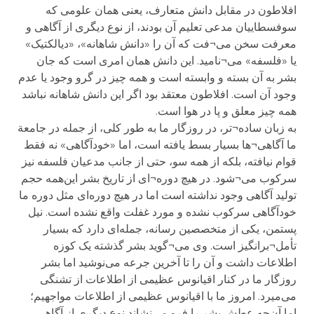
افلاطون در مقابل دانش متعارف، یعنی همان علومی که
سوفسطاییان مدعی تعلیم آن بودند، از نوع دیگری از آگاهی و
معرفت سخن می¬فت که آن را «دانش شاهانه»، «دیالکتیک»
یا «فلسفه» می¬نامید. این دانش همان امری است که جان
بشر به آن بسته و وابسته است و همه چیز در گرو وجود یا عدم
وجود آن است. افلاطون معتقد بود اگر این دانش شاهانه نباشد
همه چیز معلق و پا در هوا است.
به زبان ساده¬تر، در روزگار ما به طور کلی، از جمله در جامعة
ما آگاهی¬ها بسیار بسط یافته است، اما «خودآگاهی» نه فقط
قوام نیافته، بلکه از همه سو، حتی از جانب مدعیان فلسفه نیز
سرکوب می¬شود. در هیچ دوره¬ای از تاریخ بشر این‌همه حجم
تولید آگاهی وجود نداشته است اما در هیچ دوره‌ای مثل دوره ما
خودآگاهی سرکوب نشده و مورد غفلت واقع نشده است. نیل
پستمن، یکی از متخصصین رسانه، جمله‌ای دارد که بسیار
تأمل¬برانگیز است. وی می¬گوید بشر گذشته یک کوزه
اطلاعات داشت و آن را تا آخرین جرعه می‌نوشید اما بشر
روزگار ما در کنار اقیانوس عظیمی از اطلاعات از تشنگی
می‌میرد. امروز ما با اقیانوس عظیمی از اطلاعات مواجهیم؛
اما آن‌چه عطش بشر را فرو می‌نشاند نوع دیگری از آگاهی