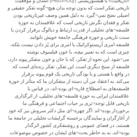
«تاریخیت» یا هیستوریستی (Historicity) انسان و موقعیت
تاریخی تفکر است که بدون توجه بدان هیچ¬گونه تفکر حقیقی و
اصیلی نضج نمی¬گیرد. به دلیل همین وصف غیرتاریخی بودن
تفکر و فقدان نگرش تاریخی است که علاقمندان به حوزة
فلسفه¬های تحلیلی از قدرت ارتباط و دیالوگ برقرار کردن با
سنت تاریخی و حوزة فرهنگی جامعة خویش ناتوانند.
فلسفه امری آریستوکراتیک یا امری برای پُز دادن نیست بلکه،
چیزی است که به تعبیر نیچه، با خون فیلسوف نوشته
می¬شود. این نحوه از تفکر، که با جان و خون متفکر پیوند دارد،
فلسفه از سنخ دیگری است. این تفکر، تفکر زنده‌ای است که
در واقع با هستی و با بودگی تاریخی یک قوم پیوند برقرار
می‌کند. به اعتقاد من آن دسته از متفکران ما که متأثر از حوزة
فلسفه‌های به اصطلاح قاره¬ای بوده-اند، در قیاس با
علاقمندان ایرانی به حوزة فلسفه¬های تحلیلی، از اثرگذاری
تاریخی قابل توجه¬تری بر حیات اجتماعی و فرهنگی ما
برخوردار بوده¬اند. اگر چهره¬ای مثل دکتر سروش نیز که خود
از آغازگران و نمایندگان برجستة گرایشات تحلیلی در جامعة ما
هستند، در فضای عمومی و روشنفکری کشور اثرگذار
بوده¬اند، نه به خاطر بحث¬های ایشان در خصوص موضوعات