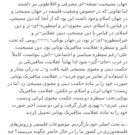
جهان مسیحیت صبغه¬ای مشرقی و افلاطونی نیز داشتند.
اما تفاوتی که در خصوص وضعیت فلسفه در جهان مسیحی و
در جهان اسلام وجود داشت این بود که از آنجا که دین مسیحی،
در قیاس با اسلام، دینی معنوی¬تر و اسطوره¬ای¬تر و دین
اسلام، در قیاس با دین مسیحی، دینی عقلانی¬تر و
غیراسطوره¬ای¬تر بود، در جهان یونانی¬ـ¬¬¬¬رومی که تحت
تأثیر و سیطرة عقلانیت متافیزیک یونانی بود، دین مسیحیت،
علی¬رغم سیطرة سیاسی و اجتماعی¬¬اش، نتوانست کاملاً
در غرب «جای¬گیر» شود لذا نهایتاً عقلانیت متافیزیکی بر
حکمت دینی و معنوی مسیحی غلبه یافت و¬ــ به زبان مجاز و
با استفاده از تعابیر مرحوم فردید¬ــ عقلانیت متافیزیک یونانی
صورت خود را بر مادة حکمت دینی و معنوی مسیحی زد. اما در
زیست¬جهان ایران و اسلام، برعکس، عقلانیت متافیزیک
یونانی تحت سیطرة دو سنت حکمت معنوی ایرانی و سنت
دینی عبری¬ـ¬یهودی قرار گرفت و این دو سنت اخیر صورت
خود را به مادة عقلانیت متافیزیک یونانی تحمیل کردند.
ـ به بحث اصلی خود بازگردیم. موضوعات فلسفی و روش‌های
فلسفه‌ورزی در کشور ما را در حال حاضر چگونه می‌بینید؟ چه