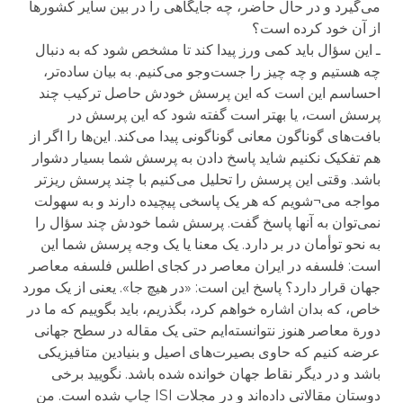
می‌گیرد و در حال حاضر، چه جایگاهی را در بین سایر کشورها
از آن خود کرده است؟
ـ این سؤال باید کمی ورز پیدا کند تا مشخص شود که به دنبال
چه هستیم و چه چیز را جست‌وجو می‌کنیم. به بیان ساده‌تر،
احساسم این است که این پرسش خودش حاصل ترکیب چند
پرسش است، یا بهتر است گفته شود که این پرسش در
بافت‌های گوناگون معانی گوناگونی پیدا می‌کند. این‌ها را اگر از
هم تفکیک نکنیم شاید پاسخ دادن به پرسش شما بسیار دشوار
باشد. وقتی این پرسش را تحلیل می‌کنیم با چند پرسش ریزتر
مواجه می¬شویم که هر یک پاسخی پیچیده دارند و به سهولت
نمی‌توان به آنها پاسخ گفت. پرسش شما خودش چند سؤال را
به نحو توأمان در بر دارد. یک معنا یا یک وجه پرسش شما این
است: فلسفه در ایران معاصر در کجای اطلس فلسفه معاصر
جهان قرار دارد؟ پاسخ این است: «در هیچ جا». یعنی از یک مورد
خاص، که بدان اشاره خواهم کرد، بگذریم، باید بگوییم که ما در
دورة معاصر هنوز نتوانسته‌ایم حتی یک مقاله در سطح جهانی
عرضه کنیم که حاوی بصیرت‌های اصیل و بنیادین متافیزیکی
باشد و در دیگر نقاط جهان خوانده شده باشد. نگویید برخی
دوستان مقالاتی داده‌اند و در مجلات ISI چاپ شده است. من