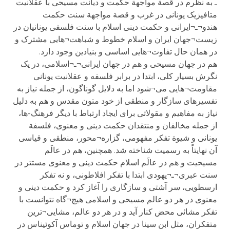
ـ به نظرم در قصة مواجهة حکمت و دیانت مسیحی با عقلانیت
متافیزیک یونانی در غرب و قصة مواجهة سنت حکمت
هندو¬ـ¬ایرانی و حکمت دینی اسلام با سنت فلسفی یونانیان در
زیست¬جهان ایران و اسلام خطوط و شباهت¬هایی مشترک و
در همان حال تفاوت¬هایی اساسی و بنیادین وجود دارد.
هم در جهان مسیحی و هم در جهان ایرانی¬ـ¬اسلامی، در یک
نگرش بسیار کلی، ابتدا در برابر فلسفه و عقلانیت یونانی
مقاومت¬هایی می¬شود اما به دلایل گوناگون، از جمله نیاز به
تفسیرهای سازگار و منطقی از خود متون مقدس و هم به دلیل
نیاز به مفاهیم و مقولاتی برای ایجاد ارتباط با دیگر فرهنگ-ها،
از جمله مخالفان و منتقدان حکمت دینی و معنوی، فلسفة
یونانی و شیوة تفکر مفهومی، گزاره¬محور، منطقی و قیاسی
آن نهایتاً به رسمیت شناخته شد. همچنین، هم در عالَم
مسیحیت و هم در عالَم اسلام حکمت دینی و معنوی مستتر در
سنت عبری¬ـ¬یهودی ابتدا با تفکر افلاطونی، و نه تفکر
ارسطویی، سر آشتی و سازگاری را آغاز کرد و حکمت دینی و
معنوی در هر دو عالم مسیحی و اسلامی هیچ¬گاه نتوانست با
تفکر مشائی محض کنار آید و در هر دو عالم، مشایی¬ترین
متفکران، مثل ابن سینا در جهان اسلام و توماس آکوئیناس در