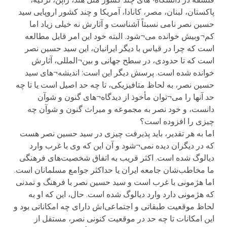
پاکستان، لبنان، مصر، کانادا، آمریکا و چند کشور اروپایی سید
حسین نصر نامی نسبتاً آشناست و آثارش نه خیلی زیاد اما
کم¬وبیش خوانده می¬شود. البته خود این امر قابل مطالعه
است که چرا در قیاس با دیگر ایرانیان، این سید حسین نصر
است که تا حدودی، در سطح جهانی و بین¬المللی، آثارش
خوانده شده است. پرسش دیگر این است: اندیشه¬های سید
حسین نصر، به لحاظ متافیزیکی، تا چه حد اصیل است یا تا چه
حد آنها را می¬توان مأخوذ از دیدگاه¬های گنون و شوآن
دانست، و خود نصر به مجموعه و میراث گنون و شوآن چه
چیزی را افزوده است؟
اما به هر تقدیر، باید پذیرفت چیزی در سید حسین نصر هست
که در دیگران دیده نمی¬شود و آن این که وی با غرب وارد
دیالوگ شده است. اکثر قریب به اتفاق شخصیت‌‌های فرهنگی
ما مخاطب‌شان جامعه ایران یا حداکثر جوامع مسلمانان است.
اما هژمونی با غرب است و سید حسین نصر با فرهنگ و تمدنی
که هژمونی دارد وارد دیالوگ شده است. حال، این که او به
لحاظ موقعیت طبقاتی و اجتماعی‌اش دارای چه امکاناتی بود و
این امکانات تا چه حد در موقعیت کنونی نصر، مستقل از