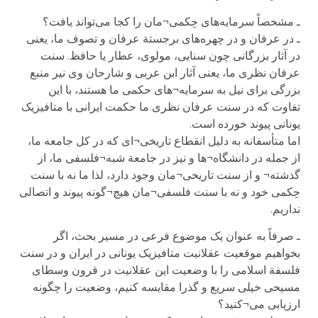
ـ مشخصاً سرمایه‌های حِکمی¬مان را کجا می‌تواند یافت؟
ـ در عرفان و در چهره‌های برجستة عرفان و تصوف ما، یعنی
در آثار بزرگانی چون سنایی، مولوی، عطار یا حافظ. سنت
عرفان نظری ما، یعنی آثار ابن عربی و شارحان وی نیر منبع
بزرگی برای نیل به سرمایه¬های حکمی ما هستند، با این
تفاوت که در سنت عرفان نظری ما حکمت ایرانی با متافیزیک
یونانی پیوند خورده است.
اما متأسفانه به دلیل انقطاع تاریخی¬ای که در کل جامعه ما،
از جمله در دانشگاه¬ها و نیز در جامعة شبه¬فلسفی ما، از
گذشته¬ و از سنت تاریخی¬مان وجود دارد، لذا ما نه با سنت
حِکمی خود و نه با سنت فلسفی¬مان هیچ¬گونه پیوند و اتصالی
نداریم.
ـ صرفاً به عنوان یک موضوع فرعی در مسیر بحث، اگر
بخواهیم موقعیت عقلانیت متافیزیک یونانی در ایران و در سنت
فلسفة اسلامی را با وضعیت این عقلانیت در قرون وسطای
مسیحی خیلی سریع و گذرا مقایسه کنیم، وضعیت را چگونه
ارزیابی می¬کنید؟