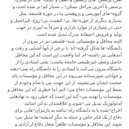
پرسش تا آخرین مراحل ممکن¬ــ بسیار کم¬تر شده است و
گروه¬های آموزشی و پژوهشی ما در حوزة فلسفه، مثل
بسیاری دیگری از حوزه¬ها، بی¬کیفیت، بی¬روح، غیراصیل و
حتی در بسیاری از موارد بازاری و صرفاً به امری در جهت
تولید و فروش احمقانة مدرک تبدیل شده است.
البته محافل و مؤسساتی شبه¬فلسفی نیز در بیرون از
دانشگاه¬ها شکل گرفته¬اند. با برخی از آنها آشنایی و رفت و
آمدهایی نیز داشته¬ام. اما واقعیت این است که این محافل
حاصل وصف غیرطبیعی جامعة ماست؛ یعنی استادی را از
دانشگاه بیرون می‌کنند یا استادی را به دانشگاه راه نمی¬دهند
و جوانانی شورمندانه می‌روند در این محافل و مؤسسات پای
صحبت ایشان می‌نشینند. از این جهت، من با تمام وجودم از
بسط این مؤسسات دفاع می¬کنم. اما خطری که این محافل و
مؤسسات را تهدید می¬کند این است که خیلی زود به نهادهایی
ایدئولوژیک تبدیل می¬شوند و علاقمندان به این اساتید
اخراج¬شده یا به دانشگاه راه¬نیافته به پارتیزان¬هایی برای
دفاع از یک فکر خاص و حمله به دیگر اندیشه¬ها تبدیل می-
شوند. این محافل و مؤسسات ظاهراً شعار دفاع از آزادی و