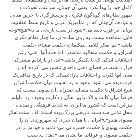
کامل خود را پیدا نکرد. یعنی آن جولان، سرعت، تحولات و
ظهور نظام‌های گوناگون فکری، و پرسش‌گری تا آخرین مبانی
و بنیادها، آن‌چنان که در متافیزیک غربی و تاریخ بسط عقلانیت
یونانی در غرب دیده می¬شود در سنت تاریخی ما به¬هیچ¬وجه
قابل مشاهده نیست. به زبان ساده¬تر، ما چهار نظام فکری
داشته¬ایم: تفکر کلامی متکلمان، حکمت مشاء، حکمت
اشراق، و حکمت متعالیه ملاصدرا. اما همة آنها، علی¬رغم
اختلافات اندکی که با یکدیگر داشته¬اند، در پارادایم مشترکی
قرار داشته، در فضای ذهنی واحدی تنفس می¬کرده¬اند و
میان آنها کثرت و اختلافات پارادایمیکی که در تاریخ متافیزیک
غرب دیده می¬شود، وجود ندارد. تفاوت میان حکمت اشراق
شیخ اشراق با حکمت متعالیة صدرایی آن تفاوتی نیست که
فرضاً میان کانت و لاک یا بین هگل و دکارت وجود دارد. دلیلش
نیز این است که کشور ما ایران، به لحاظ فرهنگی و تمدنی،
محل تلاقی سه سنت تاریخی بزرگ بوده است: الف. سنت تفکر
معنوی هندو¬ـ¬ایرانی، یا همان چیزی که سهروردی آن را
حکمت پهلوی یا حکمت خسروانی می¬نامید و خودش را در
حکمت معنوی و عرفانی ما نشان می¬دهد؛ ب. سنت