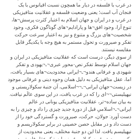
در غرب با فلسفه در دیار ما همچون نسبت اقیانوس با یک
فنجان آب است؛ یعنی وضعیت فلسفه و عقلانیت متافیزیکی
در غرب و در ایران و جهان اسلام به اعتبار کثرت پرسش¬ها،
تنوع آرا، وجود افق¬ها و پارادایم¬های گوناگون فکری، وجود
شخصیت¬های بزرگ و متنوع و نیز به اعتبار سرعت حرکت
تفکر و صیرورت و تحول مستمر به هیچ وجه با یکدیگر قابل
مقایسه نیستند.
از سوی دیگر، درست است که عقلانیت متافیزیکی در ایران و
جهان اسلام توسط تفکر نص-محور عبری¬ـ¬یهودی و تفکر
شهودی و عرفانی هندو¬ـ¬ایرانی محدودیت¬های بسیار یافت،
اما، عقل متافیزیکی به دلیل همان وجوه دینی و عرفانی موجود
در زیست¬جهان ایرانی¬ـ¬¬اسلامی، آن جنبة سکولاریستی و
نیهیلیستی¬¬ای را که در غرب یافت، در این سوی عالَم نیافت.
به بیان ساده¬تر، عقلانیت متافیزیکی یونانی در عالم
ایرانی¬ـ¬اسلامیِ قبل از دورة جدید چیزی را داد و چیزی را به
دست آورد: جولان، حرکت، صیرورت و گستردگی خود را از
دست داد و در مقابل حصن حصینی در برابر سکولاریسم و
نیهیلیسم یافت. لذا این دو جنبة مختلف، یعنی محدودیت از
یکسو و وصف غیرسکولار و غیرنیهیلیستیک عقل فلسفی در