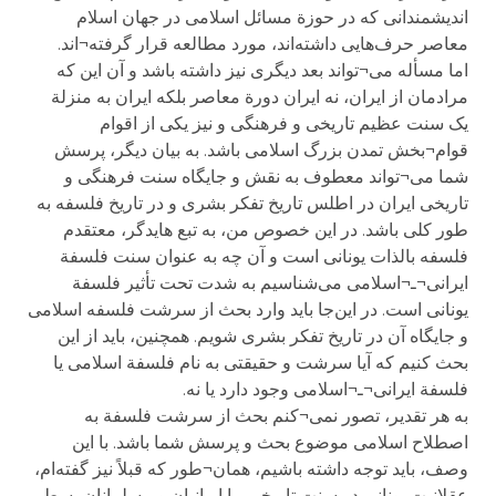
اندیشمندانی که در حوزة مسائل اسلامی در جهان اسلام
معاصر حرف‌هایی داشته‌اند، مورد مطالعه قرار گرفته¬اند.
اما مسأله می¬تواند بعد دیگری نیز داشته باشد و آن این که
مرادمان از ایران، نه ایران دورة معاصر بلکه ایران به منزلة
یک سنت عظیم تاریخی و فرهنگی و نیز یکی از اقوام
قوام¬بخش تمدن بزرگ اسلامی باشد. به بیان دیگر، پرسش
شما می¬تواند معطوف به نقش و جایگاه سنت فرهنگی و
تاریخی ایران در اطلس تاریخ تفکر بشری و در تاریخ فلسفه به
طور کلی باشد. در این خصوص من، به تبع هایدگر، معتقدم
فلسفه بالذات یونانی است و آن‌ چه به عنوان سنت فلسفة
ایرانی¬ـ¬اسلامی می‌شناسیم به شدت تحت تأثیر فلسفة
یونانی است. در این‌جا باید وارد بحث از سرشت فلسفه اسلامی
و جایگاه آن در تاریخ تفکر بشری شویم. همچنین، باید از این
بحث کنیم که آیا سرشت و حقیقتی به نام فلسفة اسلامی یا
فلسفة ایرانی¬ـ¬اسلامی وجود دارد یا نه.
به هر تقدیر، تصور نمی¬کنم بحث از سرشت فلسفة به
اصطلاح اسلامی موضوع بحث و پرسش شما باشد. با این
وصف، باید توجه داشته باشیم، همان¬طور که قبلاً نیز گفته‌ام،
عقلانیت یونانی در سنت تاریخی ما ایرانیان و مسلمانان بسط