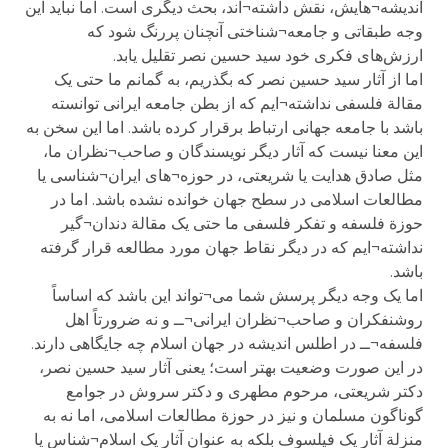
اندیشه¬هایش، نقش داشته¬اند، بحث دیگری است. اما نباید این
وجه طبقاتی و جامعه¬شناختی آنچنان پررنگ شود که
ارزش‌های فکری خود سید حسین نصر تقلیل یابد.
اما از آثار سید حسین نصر که بگذریم، به گمانم ما حتی یک
مقالة فلسفی نداشته¬ایم که از بطن جامعه ایرانی توانسته
باشد با جامعه جهانی ارتباط برقرار کرده باشد. اما این سخن به
این معنا نیست که آثار دیگر نویسندگان و صاحب¬نظران ما،
مثل صادق هدایت یا شریعتی، در حوزه¬های ایران¬شناسی یا
مطالعات اسلامی در سطح جهان خوانده نشده باشد. اما در
حوزة فلسفه و تفکر فلسفی ما حتی یک مقالة دندان¬گیر
نداشته¬ایم که در دیگر نقاط جهان مورد مطالعه قرار گرفته
باشد.
اما یک وجه دیگر پرسش شما می¬تواند این باشد که اساساً
روشنفکران و صاحب¬نظران ایرانی¬ــ و نه ضرورتاً اهل
فلسفه¬ــ در اطلس اندیشه‌ در جهان اسلام چه جایگاهی دارند.
در این صورت وضعیت بهتر است؛ یعنی آثار سید حسین نصر،
دکتر شریعتی، مرحوم مطهری و دکتر سروش در جوامع
گوناگون مسلمان و نیز در حوزة مطالعات اسلامی، اما نه به
منزلة آثار یک فیلسوف بلکه به عنوان آثار یک اسلام¬شناس یا