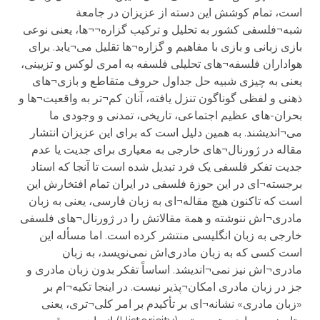
است، تمام کوشش این دسته از عزیزان در جامعة
شبه¬فلسفی کشور به تحلیل و ترکیب گزاره¬¬ها، یعنی نوعی
بازی زبانی و بازی با مفاهیم و گزاره¬ها تقلیل می¬یابد. برای
هواداران فلسفه¬های تحلیلی فلسفه به امری لوکس و تزیینی،
یعنی به چیزی شبیه حل جداول حروف متقاطع و بازی¬های
ذهنی و لفظی گوناگون تنزل یافته، آنان کم¬تر به واقعیت¬ها و
بحران-های عظیم اجتماعی، تاریخی، تمدنی و وجودی ما
می¬اندیشند. به همین دلیل است که برای این عزیزان انتشار
مقاله در ژورنال¬های خارجی به معیاری برای جدیت یا عدم
جدیت تفکر فلسفی یک فرد تبدیل شده است تا آنجا که استاد
برجسته¬ای در این حوزة فلسفی در ایران تمام افتخارش این
است که تاکنون هیچ مقاله¬ای به زبان فارسی، یعنی به زبان
مادری¬اش ننوشته و همة مقالاتش را در ژورنال¬های فلسفی
خارجی به زبان انگلیسی منتشر کرده است. اما مسأله این
است کسی که به زبان مادری‌اش نمی‌نویسد، به زبان
مادری¬اش نیز نمی¬اندیشد. اساساً تفکر بدون زبان مادری و
جز در زبان مادری امکان¬پذیر نیست. در اینجا تکیه¬ام بر
«زبان مادری» نشانه¬ای بر تأکیدم بر امر کلی¬تری، یعنی