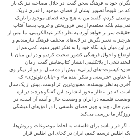
نگران خود به فرهنگ سخن گفت. در خلال مصاحبه نیز یک بار
که من تلویحاً تصویر ایشان از فضای موجود را قدری تاریک
توصیف کردم، گفتند من به هیچ وجه فضای موجود را تاریک
نمی‌بینم بلکه معتقدم از پس فروریختن و غروب بت‌ها آفتاب
حقیقت سر بر خواهد آورد. به نظر دکتر عبدالکریمی، ما بیش از
هرچیز به تغییر نگرش در لایه‌های مختلف فرهنگ نیازمندیم و
در این میان باید نگاه خود را به تفکر تغییر دهیم. کمی هم از
اوضاع و احوال فرهنگی کشور صحبت کردیم و در این میان با
لبخند تلخی از بلاتکلیفی انتشار کتاب‌هایش گفت. رمان
«دن¬کیشوت¬های ایرانی»، بیش از ده سال، و دو اثر دیگر وی
با عناوین «شریعتی و تفکر آیندة ما» و «پایان تئولوژی» که
آخری به نظر نویسنده، معنوی‌ترین اثر اوست، بیش از یک سال
است که در انتظار مجوز انتشارند. این گفتگو هرچند درباره
وضعیت فلسفه در ایران و وضعیت حال و آینده آن است، در
عین حال، چند و چون فضای فلسفی را در افق‌های اندیشگی
روزگار ما بررسی می‌کند.
ـ اگر قرار باشد برای فلسفه، به لحاظ موضوعات و روش‌ها،
یک اطلس ترسیم کنیم، ایران در کجای این اطلس قرار