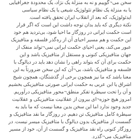
سخن می¬گوییم و نه به منزلة یک نژاد، یک محدودة جغرافیایی
یا به منزلة یک نظام تئولوژیک شیعی یا یک نظام سیاسی
ایدئولوژیک، که بعد از انقلاب ایران تحقق یافته است.
نکتة دیگری که باید بدان توجه داشت این است که اگر قرار
است حکمت ایرانی در روزگار ما احیا شود، بی‌تردید هم خود
این حکمت و هم مسیر احیای آن از ره‌گذر فلسفه و متافیزیک
عبور می‌کند، یعنی احیای حکمت ایرانی نمی¬تواند منفک از
جهان متافیزیکی کنونی و مستقل از متافیزیک باشد و این
حکمت برای آن که بتواند راهی را نشان دهد باید در دیالوگ با
فلسفه و متافیزیک باشد، بی¬آن که این سخن ضرورتاً به این
معنا باشد که ما نیز همچون برخی از گذشتگان، همچون شیخ
اشراق یا ابن عربی به حکمت ایرانی صورتی متافیزیکی بخشیم
و آن را تحت سیطرة تفکر منطق¬محور متافیزیکی درآوریم.
امروز هیچ حوزه¬ای بیرون از عقلانیت متافیزیکی و عقلانیت
جدید وجود ندارد اما این سخن بدین معنا نیست که ما باید به
سیطرة کامل متافیزیک تن دهیم. در روزگار ما نقد متافیزیک و
گسست از متافیزیک بدون دیالوگ با متافیزیک میسر نیست. در
روزگار کنونی راه نقد متافیزیک و گسست از آن، خود از مسیر
متافیزیک می¬گذرد.