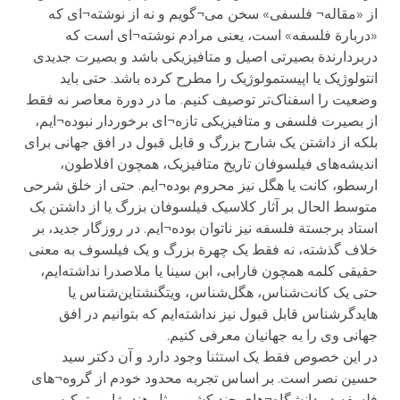
از «مقاله¬ فلسفی» سخن می¬گویم و نه از نوشته¬ای که
«دربارة فلسفه» است، یعنی مرادم نوشته¬ای است که
دربردارندة بصیرتی اصیل و متافیزیکی باشد و بصیرت جدیدی
انتولوژیک یا اپیستمولوژیک را مطرح کرده باشد. حتی باید
وضعیت را اسفناک‌تر توصیف کنیم. ما در دورة معاصر نه فقط
از بصیرت فلسفی و متافیزیکی تازه¬ای برخوردار نبوده¬ایم،
بلکه از داشتن یک شارح بزرگ و قابل قبول در افق جهانی برای
اندیشه‌های فیلسوفان تاریخ متافیزیک، همچون افلاطون،
ارسطو، کانت یا هگل نیز محروم بوده¬ایم. حتی از خلق شرحی
متوسط الحال بر آثار کلاسیک فیلسوفان بزرگ یا از داشتن یک
استاد برجستة فلسفه نیز ناتوان بوده¬ایم. در روزگار جدید، بر
خلاف گذشته، نه فقط یک چهرة‌ بزرگ و یک فیلسوف به معنی
حقیقی کلمه همچون فارابی، ابن سینا یا ملاصدرا نداشته‌ایم،
حتی یک کانت‌شناس، هگل‌شناس، ویتگنشتاین‌شناس یا
هایدگرشناس قابل قبول نیز نداشته‌ایم که بتوانیم در افق
جهانی وی را به جهانیان معرفی کنیم.
در این خصوص فقط یک استثنا وجود دارد و آن دکتر سید
حسین نصر است. بر اساس تجربه محدود خودم از گروه¬های
فلسفه در دانشگاه¬های چند کشور مثل هند، ژاپن، ترکیه،