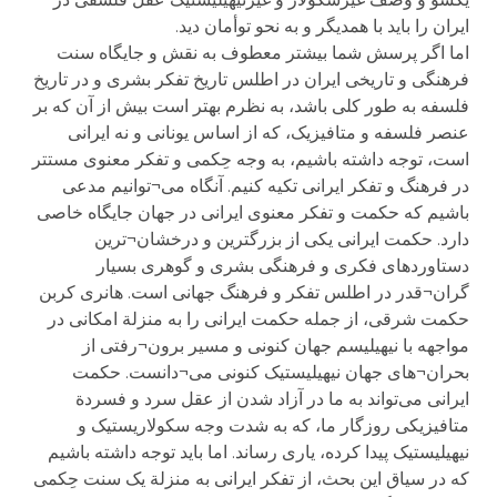
ایران را باید با همدیگر و به نحو توأمان دید.
اما اگر پرسش شما بیشتر معطوف به نقش و جایگاه سنت
فرهنگی و تاریخی ایران در اطلس تاریخ تفکر بشری و در تاریخ
فلسفه به طور کلی باشد، به نظرم بهتر است بیش از آن که بر
عنصر فلسفه و متافیزیک، که از اساس یونانی و نه ایرانی
است، توجه داشته باشیم، به وجه حِکمی‌ و تفکر معنوی مستتر
در فرهنگ و تفکر ایرانی تکیه کنیم. آنگاه می¬توانیم مدعی
باشیم که حکمت و تفکر معنوی ایرانی در جهان جایگاه خاصی
دارد. حکمت ایرانی یکی از بزرگترین و درخشان¬ترین
دستاوردهای فکری و فرهنگی بشری و گوهری بسیار
گران¬قدر در اطلس تفکر و فرهنگ جهانی است. هانری کربن
حکمت شرقی، از جمله حکمت ایرانی را به منزلة امکانی در
مواجهه با نیهیلیسم جهان کنونی و مسیر برون¬رفتی از
بحران¬های جهان نیهیلیستیک کنونی می¬دانست. حکمت
ایرانی می‌تواند به ما در آزاد شدن از عقل سرد و فسردة
متافیزیکی روزگار ما، که به شدت وجه سکولاریستیک و
نیهیلیستیک پیدا کرده، یاری رساند. اما باید توجه داشته باشیم
که در سیاق این بحث، از تفکر ایرانی به منزلة یک سنت حِکمی