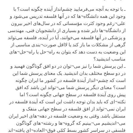
ـ با توجه به آنچه می‌فرمایید چشم‌انداز آینده چگونه است؟ با
وجود این همه دانشگاه¬ها که در آنها فلسفه تدریس می‌شود و
علی¬رغم وجود کثرت مؤسساتی که در سال‌های اخیر بیرون
از دانشگاه¬ها دایر شده و بسیاری از دانشجویان فنی، مهندسی
و پزشکی در آنها فلسفه می‌خوانند، آیا در آینده، فلسفه می‌تواند
گرهی از مشکلات ما باز کند یا لااقل صورت¬بندی مناسبی از
این وضعیت به دست دهد که بتوان به راه¬حل یا راه¬حل¬های
مناسب اندیشید؟
ـ این پرسش شما را نیز می¬توان در دو افق گوناگون فهمید و
در دو سطح مختلف بدان اندیشید. یک معنای پرسش شما این
است که چشم¬انداز آیندة فلسفه در کشور ما ایران چگونه
است؟ معنای دیگر پرسش شما می¬تواند این باشد که افق
پیش روی آیندة فلسفه در سطح جهانی چگونه است؟ اما
نکته¬ای که باید بدان توجه داشت این است که آیندة فلسفه در
ایران نمی¬تواند از افق فلسفه در سطح جهانی منفک و
مستقل باشد. وقتی به وضعیت فلسفه در دهه¬های اخیر ایران
می¬اندیشیم می¬بینیم که گروه¬ها و رشته¬های گوناگون
فلسفی در سراسر کشور بسط کمّی فوق¬العاده¬ای یافته¬اند