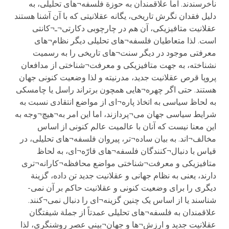
ناخرسندند. اما علاقمندان به حوزة فلسفه¬های تحلیلی، به
دلیل فقدان نگرش تاریخی، یگانه عقلانیتی که با آن آشنا هستند
عقلانیت متافیزیکی، آن هم در چارچوبی دکارتی¬ـ¬کانتی
است. لذا متعاطیان فلسفه¬های تحلیلی دیگر نظام¬های
معرفتی موجود در دیگر سنت¬های تاریخی را به رسمیت
نشناخته، به جهت متافیزیکی و معرفت¬شناختی از مدافعان
پروپا قرص عقلانیت جدید، مدرنیته و لذا وضعیت کنونی جهان
هستند. حتی اگر چهره¬هایی همچون برتراند راسل یا چامسکی
به لحاظ سیاسی به اتخاذ پاره¬ای از مواضع انتقادی نسبت به
شرایط سیاسی جهان می¬پردازند، اما این امر به¬هیچ¬وجه به
این معنا نیست که آنان با عالمیت عالم کنونی از اساس
مخالف¬اند. به بیان ساده¬تر، پیروان فلسفه¬های تحلیلی، در
قیاس با دنبال¬کنندگان فلسفه¬های قارّه¬ای، به لحاظ
متافیزیکی و معرفت¬شناختی مواضع محافظه¬کارانه¬تری
دارند، یعنی به نظام جهانی و عقلانیت جدید تن داده، گزینة
دیگری را برای وضعیت کنونی و عقلانیت حاکم بر آن نمی-
شناسند یا از اساس یک چنین گزینه¬ای را دنبال نمی¬کنند.
علاقمندان به فلسفه¬های تحلیلی عمدتاً از جملة شیفتگان
عقلانیت جدید و ارزش¬ها و جهان¬بینی عصر روشنگری، لذا