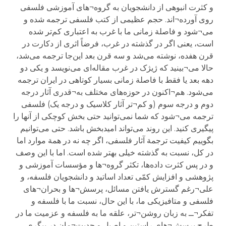
و کثرت انبوهی از دانشجویان به گروه¬های آموزشی فلسفی
روی آورده¬اند. حجم عظیمی از کتب فلسفی ترجمه شده و
می¬شود و فاصلة زمانی ما با غرب به اعتباری کم‌تر شده
است، یعنی اگر در گذشته در غرب، فرضاً اثری از دکارت در
قرن هفده، نوشته می‌شد و سه قرن بعد این‌جا ترجمه می‌شد،
حالا می¬بینید که ژیژک در غرب مقاله‌ای می‌نویسد و یکی دو
دهه بعد یا فقط با فاصلة زمانی بسیار کوتاهی در ایران ترجمه
می‌شود. هم¬اکنون در حوزه‌های مختلف به¬قدری آثار درجه
دوم و درجه سوم (و کم¬تر آثار کلاسیک و درجه یک) فلسفی
ترجمه می¬شود که شما نمی‌توانید حتی بخش کوچکی از آنها را
پیگیری کنید. این روند می‌تواند امیدبخش باشد. حتی می‌توانیم
بگوییم کیفیت ترجمة آثار فلسفی، اگر چه نه در همة موارد اما
در کل، نسبت به گذشته خیلی بهتر شده است. اما با این وصف
و در پس کثرت داده‌ها، تکثر گروه¬ها و مؤسسات آموزشی و
پژوهشی و افزایش کمّی تعداد اساتید و دانشجویان فلسفه، و
علی¬رغم گسترش یافتن مسائل، پرسش¬ها و بحران¬های
فلسفی و متافیزیکی ما، با این حال، نسبت ما با فلسفه و
تفکر¬ــ به زبان روشن¬تر، علقه ما به فلسفه و عزمیت ما در
طرح پرسش¬های راستین و اصیل و جدیت¬مان در پیگری