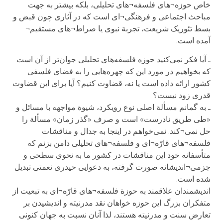
خاص حوزه¬های فلسفه¬های تحلیلی، بلکه بیشتر به جهت
مباحث اجتماعی و فرهنگی¬ای است که در آثاری چون قبض و
بسط تئوریک شریعت، تجربة نبوی یا صراط¬های مستقیم¬
آمده است.
ـ آیا فکر نمی‌کنید حوزه فلسفه‌های تحلیلی جوان‌تر از آن است
که بخواهیم در مورد این که چهره‌هایی را به فضای فلسفی
کشور ارائه داده است یا نه، قضاوت کنیم؟ آیا برای این قضاوت
قدری زود نیست؟
ـ به گمانم مسألة اصلی نوع رویکرد، شیوة مواجهه با مسائل و
«طی طریق نادرست» است و صرف «گذر زمان» مسألة را
حل نمی¬کند. نمی‌خواهم در اینجا به جدال و مناقشات
فلسفه¬های قارّه¬ای و فلسفه¬های تحلیلی دامن بزنم که
متأسفانه خود این مناقشات در کشور ما به نحوی سطحی و
جزمی¬اندیشانه صورت گرفته، به دعوایی حیدری نعمتی تبدیل
شده است.
اندیشمندان علاقمند به حوزة فلسفه¬های قارّه¬ای به تبعیت از
متفکران بزرگ این حوزه خواهان نقد مدرنیته و اندیشیدن بر
تعارض سنت و مدرنیته هستند، لذا آنان نسبت به جهان کنونی