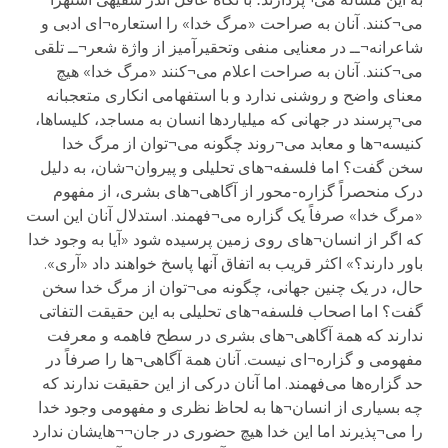
می¬کنند. آنان به صراحت «مرگ خدا» را استعاره¬ای ادبی و
شاعرانه¬ــ در معنایی منفی وتحقیرآمیز از واژة شعر¬ــ تلقی
می¬کنند. آنان به صراحت اعلام می¬کنند «مرگ خدا» هیچ
معنای واضح و روشنی ندارد و با استفهامی انکاری متعجبانه
می¬پرسند در جهانی که میلیاردها انسان به مساجد، کلیساها،
کنیسه¬ها و معابد می¬روند چگونه می¬توان از مرگ خدا
سخن گفت؟ اما فلسفه¬های تحلیلی و پیروان¬شان، به دلیل
درک منحصراً گزاره-محور از آگاهی¬های بشری، از مفهوم
«مرگ خدا» صرفاً یک گزاره می¬فهمند. استدلال آنان این است
که اگر از انسان¬های روی زمین پرسیده شود «آیا به وجود خدا
باور دارند؟» اکثر قریب به اتفاق آنها پاسخ خواهند داد «آری».
حال، در یک چنین جهانی، چگونه می¬توان از مرگ خدا سخن
گفت؟ اما اصحاب فلسفه¬های تحلیلی به این حقیقت التفاتی
ندارند که همة آگاهی¬های بشری در سطح فاهمه و معرفت
مفهومی و گزاره¬ای نیست. آنان همة آگاهی¬ها را صرفاً در
حد گزاره‌ها می‌فهمند. اما آنان درکی از این حقیقت ندارند که
چه بسیاری از انسان¬ها به لحاظ نظری و مفهومی وجود خدا
را می¬پذیرند اما این خدا هیچ حضوری در جان¬¬هایشان ندارد