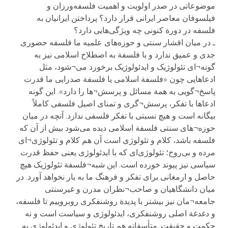
موضوعاتی در صدر اولویت و اهمیت فلسفه‌ورزان و
فیلسوفان معاصر ایرانی قرار دارد؟ پرداختن ایرانیان به
فلسفه در دورة کنونی چه ویژگی‌هایی دارد؟
ـ در میان اقشار سنتی و حوزه‌های علمیه ما فلسفه حضوری
جدی و عمیق ندارد و با فلسفة به اصطلاح اسلامی نیز به
گونه¬ای تئولوژیک و ایدئولوژیک برخورد می¬شود، مثل
ادعاهایی چون «فلسفة‌ اسلامی یا فلسفة صدرایی ما قدرت
پاسخ¬گویی به همة مسائل و پرسش¬ها را دارد». این گونه
ادعاها با تفکر، پرسش¬گری و تمنای اصیل فلسفی کاملاً
بیگانه است و هیچ نسبتی با تفکر فلسفی ندارد. آنچه در میان
حوزه¬های سنتی فلسفة اسلامی دیده می‌شود بیش از آن که
فلسفه باشد، کلام و تئولوژی است آن هم کلام و تئولوژی¬ای
مرده و بی‌روح؛ تئولوژی‌ای که با ایدئولوژی یعنی حفظ قدرت
سیاسی نیز پیوند خورده است. این شبه¬فلسفة تئولوژیک هیچ
حاصل و ارمغانی برای تفکر و فرهنگ ما به بار نخواهد آورد. در
میان دانشگاهیان و صاحب¬نظران مدرن و غیرسنتی
جامعه¬مان نیز بیشتر با پدیدة روشنفکری روبروییم تا فلسفه،
و دغدغة اصلی روشنفکری، ایدئولوژی و سیاست است و نه
حکمت و حقیقت. متأسفانه هم تاریخ تئولوژی و ایدئولوژی به