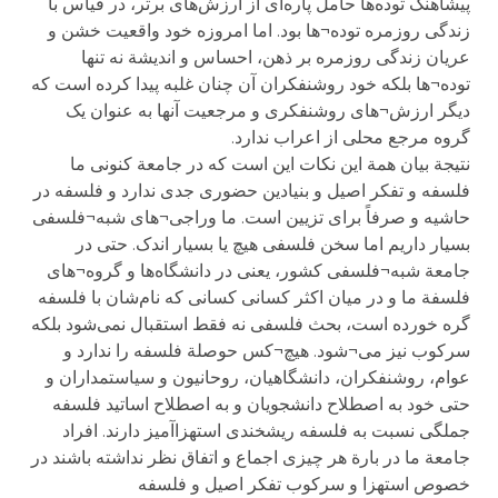
پیشاهنگ توده‌ها حامل پاره‌ای از ارزش‌های برتر، در قیاس با
زندگی روزمره توده¬ها بود. اما امروزه خود واقعیت خشن و
عریان زندگی روزمره بر ذهن، احساس و اندیشة نه تنها
توده¬ها بلکه خود روشنفکران آن چنان غلبه پیدا کرده است که
دیگر ارزش¬های روشنفکری و مرجعیت آنها به عنوان یک
گروه مرجع محلی از اعراب ندارد.
نتیجة بیان همة این نکات این است که در جامعة کنونی ما
فلسفه و تفکر اصیل و بنیادین حضوری جدی ندارد و فلسفه در
حاشیه و صرفاً برای تزیین است. ما وراجی¬های شبه¬فلسفی
بسیار داریم اما سخن فلسفی هیچ یا بسیار اندک. حتی در
جامعة شبه¬فلسفی کشور، یعنی در دانشگاه‌ها و گروه¬های
فلسفة ما و در میان اکثر کسانی کسانی که نام‌شان با فلسفه
گره خورده است، بحث فلسفی نه فقط استقبال نمی‌شود بلکه
سرکوب نیز می¬شود. هیچ¬کس حوصلة فلسفه را ندارد و
عوام، روشنفکران، دانشگاهیان، روحانیون و سیاستمداران و
حتی خود به اصطلاح دانشجویان و به اصطلاح اساتید فلسفه
جملگی نسبت به فلسفه ریشخندی استهزاآمیز دارند. افراد
جامعة ما در بارة هر چیزی اجماع و اتفاق نظر نداشته باشند در
خصوص استهزا و سرکوب تفکر اصیل و فلسفه