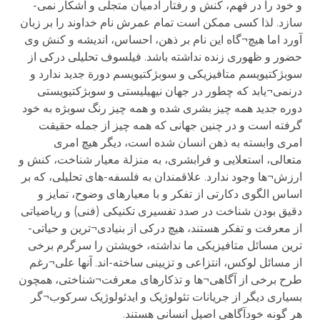
و خود را در فهم، کنش و رفتار آدمیان متجلی و آشکار نمی-
سازد. لذا کسی ممکن است تمام عمرش نام خداوند را بر زبان
آورد اما هیچ¬گاه این نام بر ذهن، احساس، اندیشه و کنش وی
حضور و ظهوری زنده نداشته باشد. فیلسوف تحلیلی درکی از
سوبژکتیویسم متافیزیکی و سوبژکتیویسم دورة جدید ندارد و
درنمی¬یابد که چطور در جهان نیهیلیستی و سوبژکتیویستی
دوره جدید همه چیز بشری شده و همه چیز رنگ سوبژه به خود
گرفته است و در چنین جهانی که همه چیز از جمله حقیقت
امری وابسته به ذهن انسان شده است، دیگر هیچ امری
متعالی، استعلایی و فرابشری، به منزلة معیار شناخت، کنش و
ارزش¬ها وجود ندارد. علاقمندان به فلسفه-های تحلیلی، که بر
اساس الگوی دکارتی از تفکر و با معیارهای وضوح، تمایز و
دقیق بودن شناخت در صدد تفسیری تکنیکی (فنی) و ریاضیاتی
از معرفت و تفکر هستند، هیچ درکی از بنیادی¬ترین و حیاتی-
ترین مسائل متافیزیکی ما نداشته، خویشتن را سرگرم برخی
از مسائل لوکس، انتزاعی و تزیینی ساخته-اند. آنها علی¬رغم
طرح برخی از آگاهی¬ها و تذکارهای معرفت¬شناختی، همچون
بسیاری دیگر از جریانات تئولوژیک و ایدئولوژیک سرکوب¬گر
هر گونه خودآگاهی اصیل انسانی هستند.