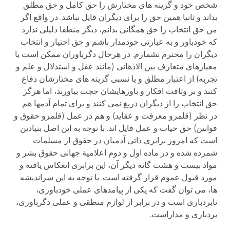
شخص خود و گزینه های مختارش را حق کامل و حق مطلق
بداند و ثانیا همین حق را برای دیگران قایل نباشد. در واقع اگر
من حق انتخاب را حق همگانی بدانم، دیگر منطقا دلیلی ندارد
که خودباور و به عبارتی خودمدار باشم و حق اختیار و انتخاب
دیگران را محترم نشمارم. در هرحال دگرباوران ممکن است با
معیارهای متعارف بین الاذهانی (مانند عقل و استدلال و علم و
تجربه) از اعتبار مطلق و یا نسبی گزینه های مختارشان دفاع
کنند و بر وثاقت افکار و باورهایشان حجت بیاورند، اما هرگز
حق انتخاب را از دیگران دریغ نمی کنند و برای تمام آدمها هم
در نظر (قلمرو معرفت و عقاید) و هم در عمل (قلمرو حقوق و
قوانین) حق حیات و عمل قایل اند. با توجه به این اصل بنیادین
است که امروز برابری ذاتی آدمیان در حقوق از مسلمات
شمرده شده و در ماده اول و دوم اعلامیة جهانی حقوق بشر و
مواد بیست و هشت گانه دیگر آن، این برابری انعکاس یافته و
مورد قبول عموم قرار گرفته است. با توجه به این سراندیشه
ها، می توان گفت که یکی از پیامدهای عملی خودباوری،
نابردباری است و در برابر از لوازم منطقی و عملی دگرباوری،
بردباری و مداراست.