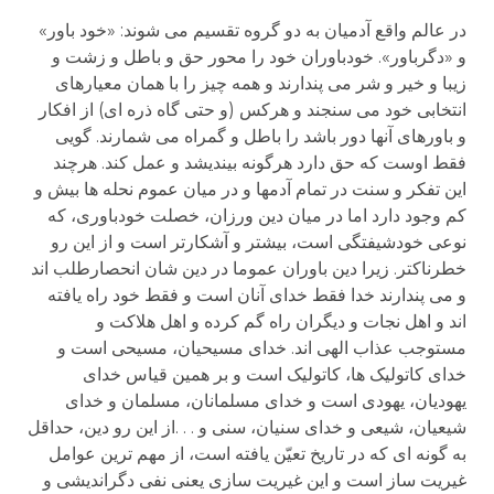
در عالم واقع آدمیان به دو گروه تقسیم می شوند: «خود باور»
و «دگرباور». خودباوران خود را محور حق و باطل و زشت و
زیبا و خیر و شر می پندارند و همه چیز را با همان معیارهای
انتخابی خود می سنجند و هرکس (و حتی گاه ذره ای) از افکار
و باورهای آنها دور باشد را باطل و گمراه می شمارند. گویی
فقط اوست که حق دارد هرگونه بیندیشد و عمل کند. هرچند
این تفکر و سنت در تمام آدمها و در میان عموم نحله ها بیش و
کم وجود دارد اما در میان دین ورزان، خصلت خودباوری، که
نوعی خودشیفتگی است، بیشتر و آشکارتر است و از این رو
خطرناکتر. زیرا دین باوران عموما در دین شان انحصارطلب اند
و می پندارند خدا فقط خدای آنان است و فقط خود راه یافته
اند و اهل نجات و دیگران راه گم کرده و اهل هلاکت و
مستوجب عذاب الهی اند. خدای مسیحیان، مسیحی است و
خدای کاتولیک ها، کاتولیک است و بر همین قیاس خدای
یهودیان، یهودی است و خدای مسلمانان، مسلمان و خدای
شیعیان، شیعی و خدای سنیان، سنی و . . .از این رو دین، حداقل
به گونه ای که در تاریخ تعیّن یافته است، از مهم ترین عوامل
غیریت ساز است و این غیریت سازی یعنی نفی دگراندیشی و