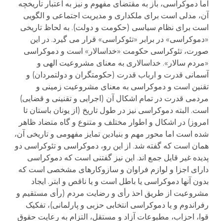
اما دموکراسی، باز به مقتضای مفهوم و نیز به اعتبار تاریخچه
آن، مدلی است برای ملکداری و مدیریت اجتماعی و الگویی
است برای نظام سیاسی (حکومت و دولت). به لحاظ تاریخی
«دموکراسی» در برابر «تئوکراسی» قرار می گیرد. در این
صورت، تئوکراسی حکومت «خداسالار» است و دموکراسی
«مردم سالار». خداسالاری به معنای مشروعیت الهی و
آسمانی قدرت و ارباب قدرت (حکومتگران و دولتمردان) و
تقنین است و دموکراسی به معنای مشروعیت زمینی و
مردمی قدرت در تمام اشکال آن (اجرایی و تقنینی و قضایی)
است. البته دموکراسی نیز در طول تاریخ (از یونان باستان تا
امروز) در اشکال و اطوار مختلف و متنوع و گاه متضاد ظاهر
شده است اما محور مهم و بنیادین تمایز مفهومی و تاریخی آن،
همان است که گفته شد. از این رو، دموکراسی و تئوکراسی دو
پدیده غیر قایل جمع اند. این نیز گفتنی است که دموکراسی
دارای اجزا و لوازم فراوان و سازوکارهای مشخصی است که
بدون آنها دموکراسی یا باطل است و یا ناقص و ابتر. ایجاد
مشروعیت از طریق احذ رأی و رضایت مردم (رأی مستقیم و
رفراندوم و یا دموکراسی انتخابی حزبی و پارلمانی)، تفکیک
قوا، احزاب، مطبوعات آزاد و مستقل، التزام به رعایت حقوق