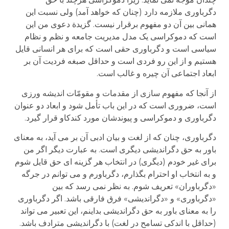
دگرباوری ملازمه دارد (چنان که خواهد آمد) ولی نسبت این
همانی بین آن دو مفهوم برقرار نیست. گزیدة دعوی من این
است که دموکراسی یک مدل مدیریت جامعه و نظم و نظام
سیاسی است و دگرباوری حقی است که برای هر انسانی قایل
هستیم و از این رو فردی است و حداقل صبغه فردیت آن بر
ابعاد اجتماعی آن چیره و غالب است.
از آنجا که مفهوم سازی از مقدمات و مقومّات اندیشه ورزی
است، ضروری است که در این باب تأمل شود و ابعاد دو عنوان
دگرباوری و دموکراسی و پیوندشان مورد کندکاو قرار گیرد.
دگرباوری، چنان که از لغت و بیان ادبی آن بر می آید، به معنای
باور به حق دگراندیشی دیگری است. به عبارت دیگر اگر من
برای غیر خودم (دیگری) در انتخاب هر گزینه ای حق قایل شوم
و به انتخاب او احترام بگذارم، دگرباورم و می توانم در جرگه
«دگرباوران» تعریف شوم. به نظر نمی رسد که بین
«دگرباوری» و «دگراندیشی» فرق فارقی باشد. اگر دگرباوری
را به معنای باور به حق دگراندیشی بداینم، این تعبیر می تواند
(حداقل با اندکی تسامح در لغت) با دگراندیشی مترادف باشد.