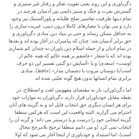
دگرباوری و این روند یعنی تقویت تفکر و رفتار غیر ستیزی و
گسترش نفرت و جنگ و ستیز دایمی بین آدمیان. هرچند در
تمام دینها ظرفیت تفاسیر صلح طلبانه و پلورالستیک نیز وجود
دارد و می توان با معیارهای کاملا درون دینی، غیریت سازی را
به حداقل ممکن رساند و حتی بر بنیاد دین منادی دگرباوری و
حق برابر آدمیان شد؛ چنان که پیامبران در آغاز بوده اند و بعدها
در تمام ادیان و از جمله اسلام دین باوران نه چندان کم شماری
بوده اند که با شعار «عاشقم بر همه عالم که همه عالم از
اوست» (سعدی) و یا «آسایش دو گیتی تفسیر این دو حرف
است/با دوستان مروت با دشمنان مدار» (حافظ)، منادی
برابری تمام انسانها بدون هیچ گونه تعیّنی شده اند.
اما دگرباوران، باز به مقتضای مفهومی لغت و اصطلاح، در
نقطه مقابل خودباوران قرار دارند. دگرباوران به موازات خود
برای هر انسان دیگری حق انتخاب قایل اند و به گزینه های آنان
احترام می گزارند. البته واقعیت این است که هرکس منطقا
گزینة انتخابی خود را درست و یا درست­تر می داند؛ و گرنه آن را
انتخاب نمی کرد (و می دانیم منطقا ترجیح بلامرجح محال
است)، اما استبداد و خودباوری از اینجا آغاز می شود که اولا