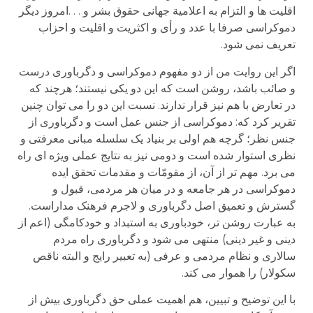
اقلیت ها و التزام به اعلامیة جهانی حقوق بشر و . . .امروز دیگر
دموکراسی صرفا با عدد و رأی و اکثریت و اقلیت و احزاب
تعریف نمی شود.
اگر این روایت من از دو مفهوم دموکراسی و دگرباوری درست
و صائب باشد، روشن است که این دو یکی نیستند؛ هرچند که
در تعارض با هم نیز قرار ندارند. نسبت این دو را می توان چنین
تقریر کرد که: دموکراسی از جنس عمل است و دگرباوری از
جنس نظر؛ گرچه هم اولی بر بنیاد یک سلسله مبانی معرفتی و
نظری استوار شده است و دومی نیز به نتایج عملی ویژه ای راه
می برد. مهم تر از آن، از مقومّات و مقدمات تحقق ایده
دموکراسی در هر جامعه و در میان هر مردمی، قبول و
گسترش و تعمیق اصل دگرباوری و لاجرم فرهنک مداراست.
به عبارت روشن تر، خودباوری به استبداد و خودکامگی (اعم از
دینی و غیر دینی) منتهی می شود و دگرباوری راه مردم
سالاری و نظام مردمی و عرفی (به تعبیر رایج و البته ناقص
سکولار) را هموار می کند.
با این توضیح و تبیین، هم اهمیت عملی حق دگرباوری بیش از