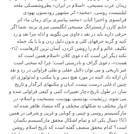
زیدان عرب مسیحی، «اسلام در ایران» پطروشفسکی ملحد
لیلینیست روسی، «محمد» اثر مشهور رودنسون یهودی
فرانسوی و اخیرا کتاب «محمد پیامبری برای زمان ما» اثر
خانم کارن آرمسترانگ مسیحی انگلیسی سری بزنند. شما اگر
حرفی دارید باید در نقد دعاوی من بگویید و ادله مرا نقد و رد
کنید و گرنه حرفهای کلی و بدون دلیل زدن و یا با یک جمله
تکلیف عالم و آدم را روشن کردن، آسان ترین کارهاست. n2-
نکته دیگر این است که دعوی کلان «اسلام همین است که
هست»، دعوی گزاف و نادرستی است؛ چرا که سخنی است
غیر تاریخی و می توان دلایل عقلی و نقلی فراوانی در رد و نقد
آن ارائه داد. البته در مورد هیچ دینی و یا مکتب و ایدئولوژی ای
چنین ادعایی درست نیست. ادیان و مکتبهای اثرگذار و تاریخ
ساز، در طول تاریخ دچار تغییرات کمی و کیفی فراوانی شده و
می شوند. زرتشیت، بودیسم، یهودیت، مسیحیت و اسلام، در
ادوار مختلف به شکلهای مختلف و گاه متضاد ظاهر شده اند.
مارکسیسم روسی و چینی و کوبایی و غربی و شرقی در همین
150 دسال یکی اند و تمام اشکال محقق مارکسیسم یکسان
است؟ کدام محقق منصف گفته است که تاریخ اسلام روشن