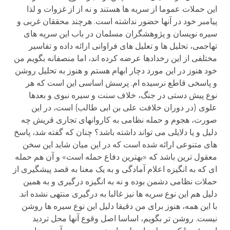
این حملات عموما از سریه ها هستند و نه از از غزوات و لذا
پیامبر خود در آنها حضور نداشته است. هرچند محققان غربی و
سیره نویسان و پژوهشگران مسلمان در باب این سریه های
تهاجمی، تحلیل ها و تعلیل های فراوانی ارائه داده و تفاسیر
مختلفی از این رخدادها عرضه کرده اند، اما منصفانه بگویم من
خود هنوز در این مورد دچار ابهام هستم و هنوز به تحلیل روشن
و پاسخی قاطع نرسیده ام. پرسش اساسی این است که هر
نوع پیش دستی در جنگ، خلاف سنت و سیره نبوی و بعدها
علوی (در دوران خلافت علی بن ابی طالب) است، در این
صورت، هجوم و حمله نظامی به کاروانهای تجاری قریش چه
دلیل و یا دلایلی می تواند داشته باشد؟ چنان که گفته شد، پاسخ
های متنوعی ارائه شده است که در این میان شاید این سخن
معقول ترین باشد که «بهترین دفاع حمله است» و آن هم حمله
ای که به انگیزه اعلام آمادگی و به یک معنا به قصد پیشگیری از
حملات نظامی دشمن بوده و نه به انگیزه درگیری و به همین
دلیل هم این نوع سریه ها نیز غالبا به درگیری منتهی نشده اند.
با این همه، هنوز برای من دقیقا دلیل این نوع سیره ها روشن
نیست. روشن تر بگویم، اساسا اصل وقوع آنها محل تردید