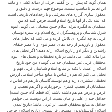
همان گونه که پیش از این گفتم، حرف از «ماله کشی» و مانند
این تعابیر نامناسب نیست. موضوع فهم درست و دقیق و
معقول سازی گزاره های معرفتی و یا رخدادهای تاریخی است
که البته یکی از آنها تاریخ اسلام است. فرض کنید که منِ
مسلمان به انگیزه تبرئه اسلام چنین سخنانی می گویم، انبوه
شرق شناسان و پژوهشگران تاریخ اسلام و یا سیره نویسان
غربی به چه انگیزه ای تلاش کرده و می کنند که تحلیل های
معقول و باورپذیر از رخدادهای عصر نبوی و یا عصر خلفای
راشدین و دیگر ادوار تاریخ اسلام ارائه دهند؟ اگر تحلیل های
مرا ماله کشی می دانید، در باره تحقیقات و تحلیل های انبوه
محققان غربی غیر مسلمان چه می گویید؟ من خود تاریخ
اسلام را عمدتا با تکیه بر منابع اسلام شناسان غربی فهم و
تحلیل می کنم که هم در قیاس با منابع متأخر اسلامی ارزش
تحقیقی بیشتری دارند و هم نویسندگانشان باز هم در قیاس با
مسلمانان از تعصب کمتری برخوردارند و اگر هم تعصب و
غرض و مرض هم هم داشته باشند (که قطعا گاه چنین است)
حداقل چندان علنی و عیان نیست. از این دوست می خواهم
حداقل به منابع محقفان قدیمی تر غربی مانند: «تاریخ تمدن
اسلام» گوستاولوبون مسیحی فرانسوی، «تاریخ اسلام» جرجی