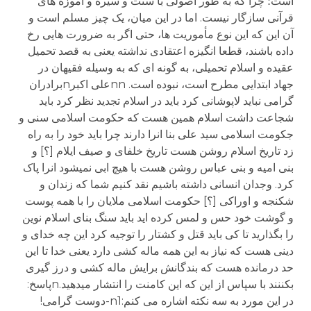
است؛ چرا که به طور اصولی با سنت و سیره و آموزه های
قرآنی سازگار نیست. اما در این میان، یک چیز مسلم است و
آن این که این نوع مأموریت ها، حتی اگر به ضرورت هایی رخ
داده باشند، قطعا انگیزه اعتقادی نداشته یعنی به قصد تحمیل
عقیده و اسلام تحمیلی، به گونه ای که به وسیله فقیهان در
جهاد ابتدایی مطرح است، نبوده است. nnعلی اکبرnبرادران
گرامی نباید لاپوشانی کرد باید در اسلام تجدید نظر کرد باید
شجاعت داشت اسلام همین هست که حکومت اسلامی سنی و
جکومت اسلامی سید علی بنا انرا دارند چرا باید خود را به راه
زد تاریخ اسلام روشن هست تاریخ خلفای و صیف ایلام [؟] و
بنی امیه و بنی عباس روشن هست با هیچ ابی نمیشود انرا پاک
کرد. وجدان انسانی داشته باشیم نقد کنیم شما که زندان و
شکنجه و اوراکی [؟] حکومت اسلامی ملایان را با همه پوست
و گوشت خود حس و لمس کرده اید باید سنگ بنای اسلام نوین
را بگذارید تا کی باید قتل و کشتار را توجیه کرد این چه خدای و
دینی هست که نیاز به این همه ماله کشی دارد یعنی خدا تا این
حد درمانده هست که بندگانش برایش ماله کشی و درز گیری
بکننند با سپاس از این که این کامنت را انتشار میدهید.nپاسخ:
در این مورد به سه نکته اشاره می کنم:n1-دوست گرامی!