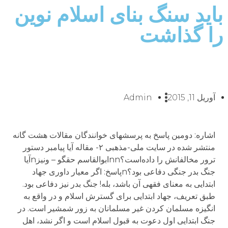
باید سنگ بنای اسلام نوین
را گذاشت
آوریل 11, 2015
Admin
اشاره: دومین پاسخ به پرسشهای خوانندگان مقالات هشت گانه
منتشر شده در سایت ملی-مذهبی ۲- مقاله آیا پیامبر دستور
ترور مخالفانش را داده‌است؟nnابوالقاسم حقگو – ونیزnآیا
جنگ بدر جنگی دفاعی بود؟nپاسخ: اگر معیار داوری جهاد
ابتدایی به معنای فقهی آن باشد، بله! جنگ بدر نیز دفاعی بود.
طبق تعریف، جهاد ابتدایی برای گسترش اسلام و در واقع به
انگیزه مسلمان کردن غیر مسلمانان به زور شمشیر است. در
جنگ ابتدایی اول دعوت به قبول اسلام است و اگر نشد، اهل