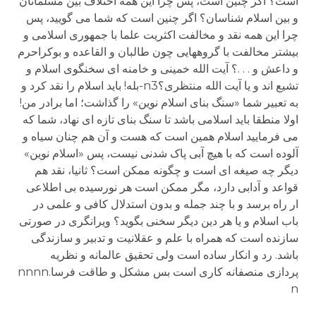
است؟ اگر چنین است، پس چرا این همه اختلاف بین مسلمانان
و بین اسلام شناسان؟ اگر چنین است که شما می گویید، پس
چرا این همه نقد و مخالفت اکثریت علما با جمهوری اسلامی و
بیشتر مخالفت با گروههایی چون طالبان و القاعده و بوکراحرم
و داعش و . . .؟ آیت الله خمینی و خامنه ای سخنگوی اسلام و
تشیع اند و یا آیت الله منتظری؟n3-بله! باید اسلام را نقد کرد و
به تعبیر شما «سنگ بنای اسلام نوین» را گذاشت؛ اما برادر من!
اولا منطقا باید اسلامی باشد تا سنگ بنای تازه ای نهاد، شما که
می فرمایید اسلام همین است که هست و آن هم چنان سیاه و
آلوده است که با هیچ آبی پاک شدنی نیست، پس «اسلام نوین»
دیگر چه صیغه ای است و چگونه ممکن است؟ ثانیا، نقد هم
قواعد و آدابی دارد، مگر ممکن است هر نورسیده بی اطلاعی
ار راه برسد و با چند جمله و بدون استدلال کافی و علمی در
باب اسلام و یا هر دین دیگر سخنی بگوید؟ ویرانگری در صورتی
سازنده است که همراه با علم و عقلانیت و تدبیر و سازندگی
باشد. رد و انکار ساده است ولی تحقیق عالمانه و نظریه
پردازی منصفانه کاری است بس مشکل و طاقت فرسا.nnnn
n