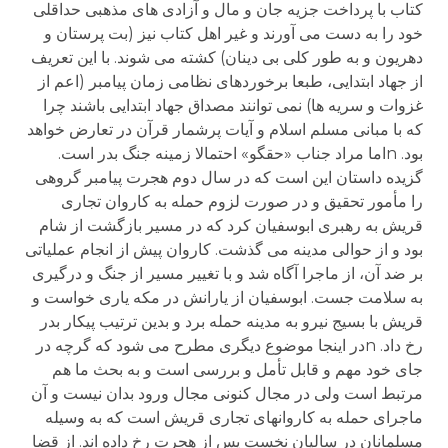
کتاب با پرداخت جزیه جان و مال و آزادی های مذهبی حداقلی
خود را به دست می آورند و غیر اهل کتاب نیز (بت پرستان و
دهریون و به طور کلی بی دینان) کشته می شوند. با این تعریف
از جهاد ابتدایی، طبعا برخوردهای نظامی زمان پیامبر (اعم از
غزوات و سریه ها) نمی توانند مصداق جهاد ابتدایی باشند چرا
که با مبانی مسلم اسلام و آیات پرشمار قرآن در تعارض خواهد
بود. nاما مراد جناب «حقگو» احتمالا زمینه جنگ بدر است.
گزیده داستان این است که در سال دوم هجرت پیامبر گروهی
را مأمور تحقیق و در صورت لزوم حمله به کاروان تجاری
قریش به رهبری ابوسفیان کرد که در مسیر بازگشت از شام
بود و از حوالی مدینه می گذشت. کاروان پیش از انجام عملیاتی
بر ضد آن، از ماجرا آگاه شد و با تغییر مسیر از جنگ و درگیری
به سلامت جست. ابوسفیان از یارانش در مکه یاری خواست و
قریش با بسیج نیرو به مدینه حمله برد و بدین ترتیب پیکار بدر
رخ داد. nدر اینجا موضوع دیگری مطرح می شود که گرچه در
جای خود مهم و قابل تأمل و بررسی است و به بحث ما هم
مرتبط است ولی در مجال کنونی مجال ورود بدان نیست و آن
ماجرای حمله به کاروانهای تجاری قریش است که به وسیله
مسلمانان در سالیان نخست پس از هجرت رخ داده اند. از قضا