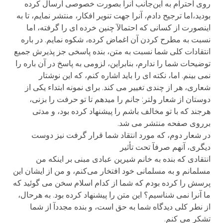
روی احترام به این‌جانب آنرا بصورت خصوصی ارسال کرده
بودید،اما ترجیح دادم، آنرا جهت تنویر افکار، منتشر نمایم، تا به
اینصورت از کسانی که احتمالآ چنین خرده ای را گرفته، اما
نسبت به مطرح کردن آن اغماض کرده، شکوه نمایم. در باره
انتقادات کلی شما نسبت به متن، بنده پاسخی جز پذیرش جمیع
توضیحات شما را ندارم، بنابراین، لزومی به پاسخ در آن باره را
نمی بینم. اما، نکته ای را باید اشاره کنم، که این نوشتار
شعاری، هر از چندی تغییر می کند. برای نمونه ابتداء یکی از
دوستان از شعار ولتر: جانم را میدهم تا تو حرفت را بزنی،
هرجند که با تو مخالف باشم را پیشنهاد کرده بود، و مدتی
برروی صفحه منتشر می شد.
در شعار دوم، که مورد انتقاد شما قرار گرفت نیز دوست
دیگری، آنهم صرفآ تحت تأثیر
انتقادی که بنده به خانم شیرین عبادی مبنی بر اینکه من
مسلمانم و به مسلمانی خود افتخار می‌کنم، و من از ایشان این
پرسش را کرده بودم که شما از کدام اسلام سخن می گوئید که
ما آنرا نمی شناسیم؟ این متن را پیشنهاد کرده بود. به هرحال،
از نطر کلی دیدگاه شما به حق است، و بنده مجددآ از شما
تشکر می کنم.