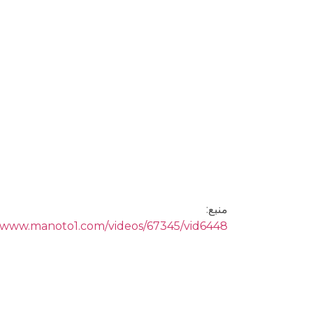
منبع:
//www.manoto1.com/videos/67345/vid6448