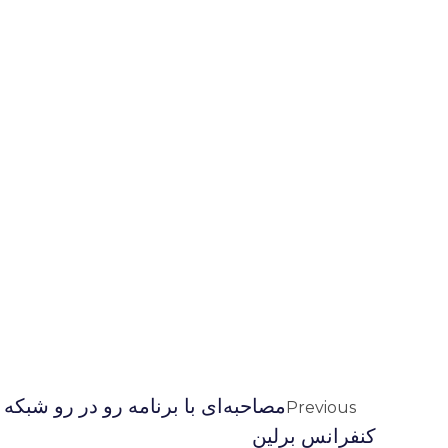
مصاحبه‌اى با برنامه رو در رو شبكه م
Previous
كنفرانس برلين