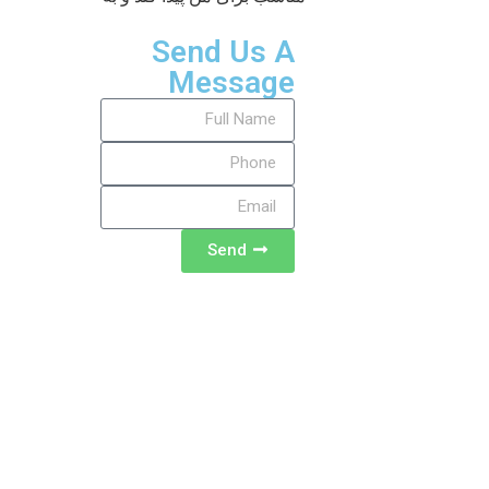
Send Us A
Message
Send