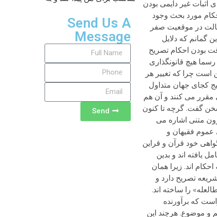
Send Us A
Message
Send