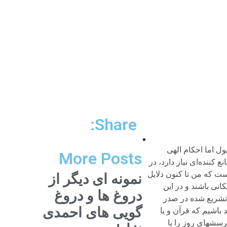
Share:
بالاتر برای آنان از طرق عقل و عقل و تجربه ثابت شد که فلان موضوع دچار دگردیسی محتوایی و اساسی شده است، چاره ای ندارند که از جزمیت و عصبیت دست بردارند و به نتیجه منطقی چنین فرایندی تن در دهند. چنان که در عمل تا کنون چنین بوده است. اگر سیری به تاریخ فقه و اجتهاد و یا سنت و سیره مسلمانان و فقیهان بکنیم، روشن خواهد شد که تا کنون در عمل چه تحولات ژرفی در احکام شریعت ایجاد شده است. به عنوان نمونه می توان به فتاوای فقیهان شیعی در ایران از اواخر قاجار تا کنون در باب مسائلی چون زنان، راه آهن، مشروطه، حکومت دینی، برق، حمام، شماره گذاری خانه ها، آموزه معارف جدید در مدارس نوین، رادیو و تلویزیون، ماهواره و . . .اشاره کرد.nپنجم. در پایان به یک روایت هم اشاره می کنم که تا حدودی از تغیرپذیری ذاتی احکام در زمان خود پیامبر نیز حکایت می کند. در طبقات ابن سعد (جلد اول، قسمت اول، ص ۹۳، چاپ لیدن) دو روایت از پیامبر درباره فرزندش ابراهیم نقل شده است که حاوی پیام مهمی است. در یک جا وی فرمود: «لو عاش ابراهیم لوضعت الجزیه علی کلّ قبطی» یعنی اگر ابراهیم زنده میماند، جزیه را از تمام قبطیان برمی‌داشتم. در روایت دیگر آمده است : «قال رسول الله فی ابنه ابراهیم لمّا مات لوعاش مارقّ له خال». زمانی که ابراهیم درگذشت پیغمبر فرمود: اگر او زنده میماند، از بستگان او کسی برده باقی نمیماندnدر اینجا یک نکته اساسی این است که پیامبر با هر بهانه ای (ولو شخصی و خانوادگی) استفاده می کند تا نه تنها یک فرد که حتی طایفه‌ای را از بردگی برهاند، و نکته دوم این که،
More Posts
نمونه ای دیگر از
دروغ ها و دروغ
گویی های احمدی