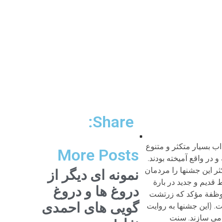
Share:
شی‌ها یا ارواح مؤمنین در مدت ده شب به مسکن مردم نزدیک می شوند و تقاضای صدقه و قربانی دارند.nقابل ذکر است که سنت رفتن به مزار مردگان و گورستان در پنجشنبه آخر سال، که اکنون به عنوان یک سنت اسلامی شمرده می شود، یادگار همین سنت زرتشتی ایرانی است و در اسلام وجود نداشته است.n[۲] . بیرونی در آثار الباقیه (ص ۲۱۵ – ۲۱۹) شرح مفصل و جامعی درباره معنای نوروز و چگونگی پیدایش این سنت و جشن بزرگ ایرانیان و آداب و اعمال ایرانیان در این ایام و به این مناسبت داده است. اما چنین می نماید که بخش بزرگ آن برساخته‌های اساطیری باشدn[۳] . به روایت کورتس (تاریخ ایران (کمبریج)، جلد ۳، قسمت اول، ص ۶۷۸ – ۶۹۰) یونانیان و رومیان ایران را خداوندان بی‌بدیل هنر زندگی پاک و پیراسته و بویژه خوراک شناسان بی‌مانند می شناسند. گزنفون که در تماس با زندگی ایرانیان تجربه دست اول داشته ظرافت هایی را که ایرانیان در آشپزی به کار می بردند یادآور می شود. یونانیان و بویژه رومیان عصر ساسانی (بیزانس) شماری از خوراکی‌ها و طبخ غذا‌ها را از ایرانیان آموختند. نیز برخی از گیاهان دارویی (از جمله آنقوره و ریواس) از ایران به غرب رفت. او به عنوان نمونه می افزاید: پسته ایرانی در دوره یونانی مآبی بر یونانیان شناخته شد، اما کشت آن در ایتالیا نخستین بار در سده اول میلادی انجام گرفت. زردآلو و هلو، که خاستگاه چینی داشتند، از طریق ایران به جهان غرب معرفی شدند و در آنجا اثر دیرپایی گذاشتند. در آغاز زردآلو در ایتالیا گرانترین میوه بود.n[۴] . مسعودی در مروج الذهب (جلد ۲، ص ۱۷۶) آورده است: در اول آذر ماه مردم ایران جشن می گیرند و غذاهای گرم می خورند و نوشیدنی‌های رفع کننده گرما می نوشند و پارسیان آن روز را «گرما گرما» گویند. این از اعیاد پارسیان است و البته آنان در اکثر اوقات سال چنین جشن هایی دارند.n[۵] . او (مروج، جد ۲، ص ۱۸۱) در مقام توضیح وجه تسمیه مهرگان گوید: در قدیم پارسیان اسامی ماهها را به نام
More Posts
نمونه ای دیگر از
دروغ ها و دروغ
گویی های احمدی