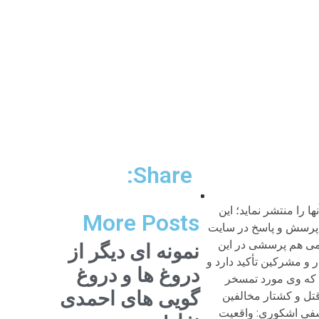
Share:
 نیست. حداقل سه نکته در این مورد قابل ذکر است. یکی این که جنگ در عرف و ادب سیاسی و نظامی تعریف دارد و هر نوع اختلاف و نزاع سیاسی را نمی توان جنگ و محاربه به معنای مصطلح آن دانست. با هیچ معیاری نمی توان اقدامات چند نفر از مخالفان را در آن مقطع مصداق «قتال» در چهارچوب گفتار قران و جنگ متعارف دانست. اگر هم چنین باشد وقتی که پیامبر در جنگها آغاز به جنگ نمی کرد، چگونه می توان پذیرفت که به فرمان او افرادی را ترور کنند و حتی زنی را در خانه اش و در خواب هنگامی که کودکش را شیر می دهد (اسماء بنت مروان) غافلانه بکشند؟ به ویژه چگونگی به قتل آوردن کعب بن اشرف، حداقل به گونه ای که در مغازی واقدی و دیگر منابع نقل شده، نشان از یک نقشه سازمان یافته به وسیله یک گروه ترور تحت نظارت مستقیم پیامبر دارد و در نهایت کعب را شبانه به حیله ای از رختخواب و از کنار همسرش بیرون می کشند و او را غافلانه در دل شب مورد حمله قرار می دهند و چند نفر همدست با برنامه حریف به قتل می آورند. با توجه به اهمیت و نامتعارف بودن ماجرای قتل کعب، در سالیان بعد این رخداد مورد پرسش قرار گرفت و کسانی چون معاویه و مروان به آن معترض بودند. دوم این که ساختار زبانی و بیانی «الاسلام قیدالفتک، المؤمن لایفتک» آشکارا اطلاق دارد و نمی توان نوعی از فتک را برای نوعی خاص از دشمن و مخالف مجاز شمرد. در دوران پس از بعثت استناد به این کلام نبوی نیز به گونه ای است که نشان می دهد همه از آن اطلاق فهمیده اند. دیگر این که اگر قرار باشد برای از بین بردن دشمن (ولو در میدان جنگ) هر کاری مجاز باشد، دیگر نه از امنیت نشانی خواهد بود و نه از اخلاق و نه از عدالت اثری. در این صورت این همه ادعای اخلاق و عدالت و انصاف مورد ادعای مسلمانان چه معنایی خواهد یافت؟ اصولا اخلاق و انصاف و عالت بیشتر در مو
More Posts
نمونه ای دیگر از
دروغ ها و دروغ
گویی های احمدی