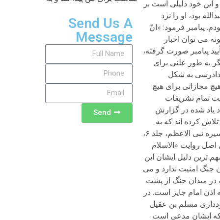
Send Us A
Message
Send