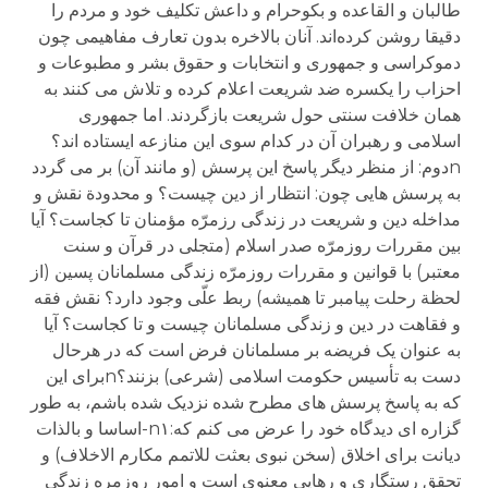
طالبان و القاعده و بکوحرام و داعش تکلیف خود و مردم را
دقیقا روشن کرده‌اند. آنان بالاخره بدون تعارف مفاهیمی چون
دموکراسی و جمهوری و انتخابات و حقوق بشر و مطبوعات و
احزاب را یکسره ضد شریعت اعلام کرده و تلاش می کنند به
همان خلافت سنتی حول شریعت بازگردند. اما جمهوری
اسلامی و رهبران آن در کدام سوی این منازعه ایستاده اند؟
nدوم: از منظر دیگر پاسخ این پرسش (و مانند آن) بر می گردد
به پرسش هایی چون: انتظار از دین چیست؟ و محدودة نقش و
مداخله دین و شریعت در زندگی رزمرّه مؤمنان تا کجاست؟ آیا
بین مقررات روزمرّه صدر اسلام (متجلی در قرآن و سنت
معتبر) با قوانین و مقررات روزمرّه زندگی مسلمانان پسین (از
لحظة رحلت پیامبر تا همیشه) ربط علّی وجود دارد؟ نقش فقه
و فقاهت در دین و زندگی مسلمانان چیست و تا کجاست؟ آیا
به عنوان یک فریضه بر مسلمانان فرض است که در هرحال
دست به تأسیس حکومت اسلامی (شرعی) بزنند؟nبرای این
که به پاسخ پرسش های مطرح شده نزدیک شده باشم، به طور
گزاره ای دیدگاه خود را عرض می کنم که:n۱-اساسا و بالذات
دیانت برای اخلاق (سخن نبوی بعثت للاتمم مکارم الاخلاف) و
تحقق رستگاری و رهایی معنوی است و امور روزمره زندگی