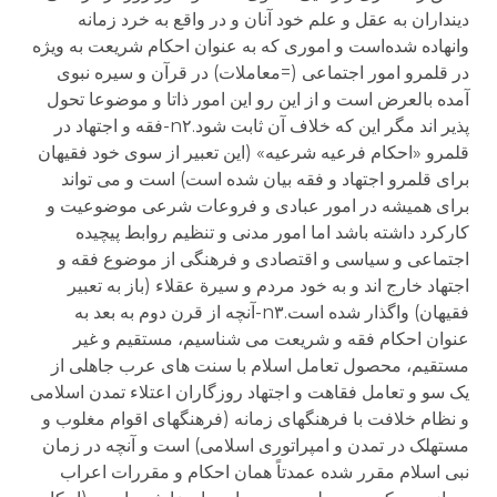
دینداران به عقل و علم خود آنان و در واقع به خرد زمانه
وانهاده شده‌است و اموری که به عنوان احکام شریعت به ویژه
در قلمرو امور اجتماعی (=معاملات) در قرآن و سیره نبوی
آمده بالعرض است و از این رو این امور ذاتا و موضوعا تحول
پذیر اند مگر این که خلاف آن ثابت شود.n۲-فقه و اجتهاد در
قلمرو «احکام فرعیه شرعیه» (این تعبیر از سوی خود فقیهان
برای قلمرو اجتهاد و فقه بیان شده است) است و می تواند
برای همیشه در امور عبادی و فروعات شرعی موضوعیت و
کارکرد داشته باشد اما امور مدنی و تنظیم روابط پیچیده
اجتماعی و سیاسی و اقتصادی و فرهنگی از موضوع فقه و
اجتهاد خارج اند و به خود مردم و سیرة عقلاء (باز به تعبیر
فقیهان) واگذار شده است.n۳-آنچه از قرن دوم به بعد به
عنوان احکام فقه و شریعت می شناسیم، مستقیم و غیر
مستقیم، محصول تعامل اسلام با سنت های عرب جاهلی از
یک سو و تعامل فقاهت و اجتهاد روزگاران اعتلاء تمدن اسلامی
و نظام خلافت با فرهنگهای زمانه (فرهنگهای اقوام مغلوب و
مستهلک در تمدن و امپراتوری اسلامی) است و آنچه در زمان
نبی اسلام مقرر شده عمدتاً همان احکام و مقررات اعراب