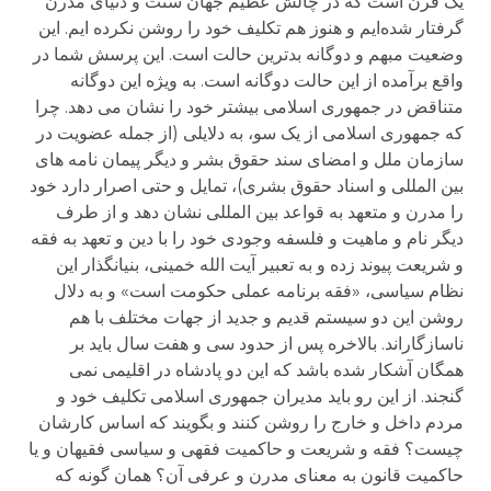
یک قرن است که در چالش عظیم جهان سنت و دنیای مدرن
گرفتار شده‌ایم و هنوز هم تکلیف خود را روشن نکرده ایم. این
وضعیت مبهم و دوگانه بدترین حالت است. این پرسش شما در
واقع برآمده از این حالت دوگانه است. به ویژه این دوگانه
متناقض در جمهوری اسلامی بیشتر خود را نشان می دهد. چرا
که جمهوری اسلامی از یک سو، به دلایلی (از جمله عضویت در
سازمان ملل و امضای سند حقوق بشر و دیگر پیمان نامه های
بین المللی و اسناد حقوق بشری)، تمایل و حتی اصرار دارد خود
را مدرن و متعهد به قواعد بین المللی نشان دهد و از طرف
دیگر نام و ماهیت و فلسفه وجودی خود را با دین و تعهد به فقه
و شریعت پیوند زده و به تعبیر آیت الله خمینی، بنیانگذار این
نظام سیاسی، «فقه برنامه عملی حکومت است» و به دلال
روشن این دو سیستم قدیم و جدید از جهات مختلف با هم
ناسازگاراند. بالاخره پس از حدود سی و هفت سال باید بر
همگان آشکار شده باشد که این دو پادشاه در اقلیمی نمی
گنجند. از این رو باید مدیران جمهوری اسلامی تکلیف خود و
مردم داخل و خارج را روشن کنند و بگویند که اساس کارشان
چیست؟ فقه و شریعت و حاکمیت فقهی و سیاسی فقیهان و یا
حاکمیت قانون به معنای مدرن و عرفی آن؟ همان گونه که