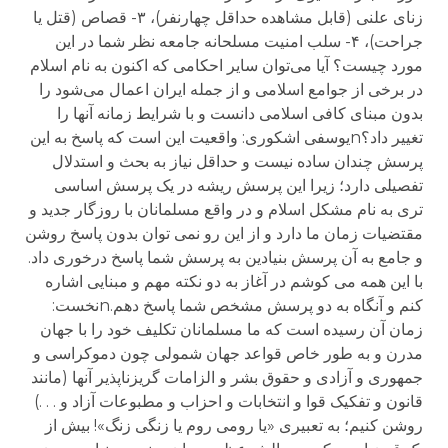
زنای علنی (قابل مشاهده حداقل چهارنفر)، ۳- قصاص (قتل یا
جراحت)، ۴- سلب امنیت مسلحانه جامعه نظر شما در این
مورد چیست؟ آیا می‌توان سایر احکامی که اکنون به نام اسلام
در برخی از جوامع اسلامی و از جمله ایران اعمال می‌شود را
بدون مبنای کافی اسلامی دانست و با شرایط زمانه آنها را
تغییر داد؟nیوسفی اشکوری: واقعیت این است که پاسخ به این
پرسش چندان ساده نیست و حداقل نیاز به بحث و استدلال
تفصیلی دارد؛ زیرا این پرسش ریشه در یک پرسش اساسی
تری به نام مشکل اسلام و در واقع مسلمانان با روزگار جدید و
مقتضیات زمان ما دارد و از این رو نمی توان بدون پاسخ روشن
و جامع به آن پرسش بنیادین به پرسش شما پاسخ درخوری داد.
با این همه می کوشم در آغاز به دو نکته مهم و مبنایی اشاره
کنم و آنگاه به دو پرسش مشخص شما پاسخ دهم.nنخست:
زمان آن رسیده است که ما مسلمانان تکلیف خود را با جهان
مدرن و به طور خاص قواعد جهان شمولی چون دموکراسی و
جمهوری و آزادی و حقوق بشر و الزامات گریزناپذیر آنها (مانند
قانون و تفکیک قوا و انتخابات و احزاب و مطبوعات آزاد و . . .)
روشن کنیم؛ به تعبیری «یا رومی روم یا زنگی زنگ»! بیش از