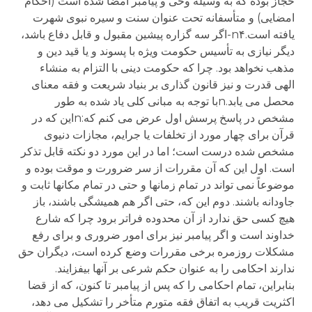
حجاز بوده که به وسیله وحی و پیامبر امضا شده است (احکام
امضایی) و متأسفانه تحت عنوان سنت و سیره نبوی شهرت
یافته است.n۴-اگر سه گزاره پیشین مقبول و قابل دفاع باشد،
دیگر نیازی به تأسیس حکومت ویژه با پسوند و یا قید دین و
مذهب نخواهد بود. چرا که حکومت دینی با التزام به منشاء
الهی قدرت و نیز قانون گذاری بر بنیاد شریعت و فقه معنای
محصل می یابد.nبا توجه به مبانی کلی یاد شده به طور
مشخص در پاسخ پرسش اول عرض می کنم که:nاین که در
قرآن برای چهار مورد از تخلفات یا جرایم، مجازات دنیوی
مشخص شده درست است؛ اما در این مورد دو نکته قابل تذکر
است. اول این که آن مقررات از سر ضرورت و موقت بوده و
موضوعاً نمی تواند در تمام زمانها و حتی در تمام مکانها ثابت و
جاودانه باشند. دوم این که، حتی اگر هم همیشگی باشند، باز
هیچ کسی حق ندارد از آن محدوده فراتر برود چرا که شارع
خداوند است و اگر پیامبر نیز برای امور ضروری و برای رفع
مشکلات روزمره برخی مقررات وضع کرده است، دیگران حق
ندارند احکامی را به عنوان حکم شرعی بر آنها بیفزایند.
بنابراین، تمام احکامی را که پس از پیامبر تا کنون، که از قضا
اکثریت قریب به اتفاق فقه متورم متأخر را تشکیل می دهد،