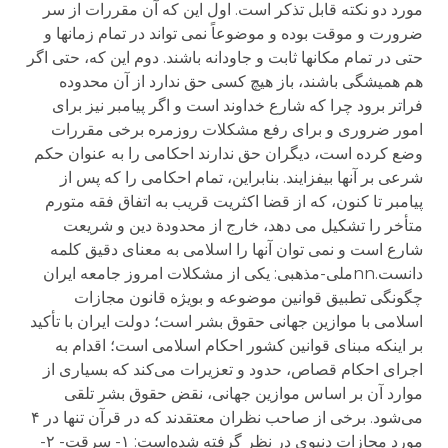
مورد دو نکته قابل تذکر است. اول این که آن مقررات از سر
ضرورت و موقت بوده و موضوعاً نمی تواند در تمام زمانها و
حتی در تمام مکانها ثابت و جاودانه باشند. دوم این که، حتی اگر
هم همیشگی باشند، باز هیچ کسی حق ندارد از آن محدوده
فراتر برود چرا که شارع خداوند است و اگر پیامبر نیز برای
امور ضروری و برای رفع مشکلات روزمره برخی مقررات
وضع کرده است، دیگران حق ندارند احکامی را به عنوان حکم
شرعی بر آنها بیفزایند. بنابراین، تمام احکامی را که پس از
پیامبر تا کنون، که از قضا اکثریت قریب به اتفاق فقه متورم
متأخر را تشکیل می دهد، خارج از محدودة دین و شریعت
شارع است و نمی توان آنها را اسلامی به معنای دقیق کلمه
دانست.nnملی-مذهبی: یکی از مشکلات امروز جامعه ایران
چگونگی تطبیق قوانین موضوعه و بویژه قانون مجازات
اسلامی با موازین جهانی حقوق بشر است؛ دولت ایران با تأکید
بر اینکه مبنای قوانین کشور احکام اسلامی است؛ اقدام به
اجرای احکام قصاص، حدود و تعزیرات می‌کند که بسیاری از
موارد آن بر اساس موازین جهانی، نقض حقوق بشر تلقی
می‌شود. برخی از صاحب نظران معتقدند که در قرآن تنها در ۴
مورد مجازات دنیوی در نظر گرفته شده‌است: ۱- سرقت- ۲-