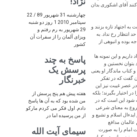
نژاد!
کنند آقای اشکوری بدان
چهارشنبه 31 شهریور 89 / 22
سپتامبر 2010 1 روز دو شنبه
 اجتهاد تازه بزنند و
29 شهریور به رم رفتم و
 انتظار رخ نداد. به
ویزای آلمان را از سفرات آن
ه بوده و انبوهی از
کشور
داریم و این نمونه ها
پاسخ به چند
 بتوان نخستین و
پرسش یک
 کتاب ماندگار او یعنی
خبرنگار
ان گفت که در تفکر
 عصر غیبت نیز این
در اختیار بگیرند؛ بلکه
هفته پیش هم پنج پرسش از
 شود این است که در
من شده بود که به آن ها پاسخ
شروع به معنای شرعی
دادم. اول فکر می کردم مارکو
یدءال اسلام و تشیع و
از من پرسیده اما در
 عالمان مدافع
سیمای آیت الله
ت امام را به صورت
ی و نیز مبانی دموکراسی