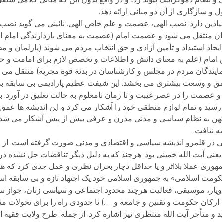
ل و سازگاری از آن دو مبانی ارائه دهد.
یادین دارد: نصب الهی، عصمت و علم خاص الهی. نائینی می گوید نصب 
ان منتقل می شود و عصمت امام (عصمت به معنای بازدارندگی امام از 
 ایجاد استبداد و تأمین آزادی و حق انتخاب مردم می شوند (پارلمان و 
اص امام (علم به معنای دانش و اطلاعات و تخصص لازم برای امامت و ح
دگان مردم در مجلس و کارشناسان در بدنة قوة مجریه) منتقل می شود
و وسعت بیشتری می بخشد. این شیفت عظیم پارادیمی بی سابقه بدون
عصمت را در عصر غیبت و تا زمان نامعلوم به حالت تعلیق در آورد. بلک
ید و تمام لوازم منطقی خود را آشکار می کرد و این اندیشه ها عمق 
هن به نظام سیاسی و مدنی مدرن و عرفی بیش از پیش آشکار می شد. د
ه نیافت.
می در قلمرو اندیشه سیاسی و اقتصادی و مدنی صورت گرفته است. از ج
نی آیت الله خمینی بود. هرچند که به دلیل دیگر تناقضات حل نشده د
وری عملا بلااثر و یا حداقل دچار بحران نظری و عمل جدی کرد که هنوز
ومت اسلامی» به جمهوری اسلامی خود یک اجتهاد تازه و بی سابقه است
یار، موسیقی، فعالیت هرچند محدود اجتماعی و سیاسی زنان، جواز 
ان حکومت و تقنین و جامعه و . . .) تا حدودی راه را برای تحولات م
 متأخر آیت الله منتظری نیز اشاره کرد. از جمله: طرح ولایت فقیه انت