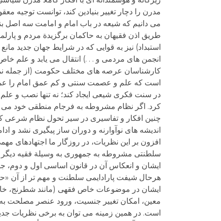
مدرن را دچار تغییر بنیادین کند، توانست توجیه معقو
می دانیم که شیعه در باب امام و امامت سه اصل بن
طریق اذن فقیهان به حاکمان برگزیدة مردم و پارلم
استبداد) نیز به قوایی که در شرایط جهان جدید مانع
انجمن های مردمی و . . .) انتقال می یابد و علم خ
کارشناسان عرصه های مختلف حکومت (از جمله نماین
است که علم و عصمت سنتی و کم عمق امام را عمق 
در سنت فکری شیعی ایجاد کند؛ نه تنها نصب و علم و 
کرد. اگر نظام مشروطه به فرجام منطقی خود می رس
چنین افکار و تفاسیری در سیر تحول نظام شرعی ک
اندیشه های نوآوارنه و دوران ساز پیگیری نشد و ادام
افزون بر این نظریات، در روزگار ما اجتهادهای مه
سلطنتی مشروطه به جمهوری به وسیلة فقیه دیگر یع
ایشان و انعکاس آن در قانون اساسی اول و دوم، جمه
هرحال شیفت پارادایمی سلطنت و مهم تر از آن «حک
ایشان در موضوعات خاص فقهی (مانند شطرنج، خاو
معین، امکان تغییر جنسیت، ورود عنصر مصلحت به ارک
است. در همین زمینه می توان به برخی نظریات جدید و