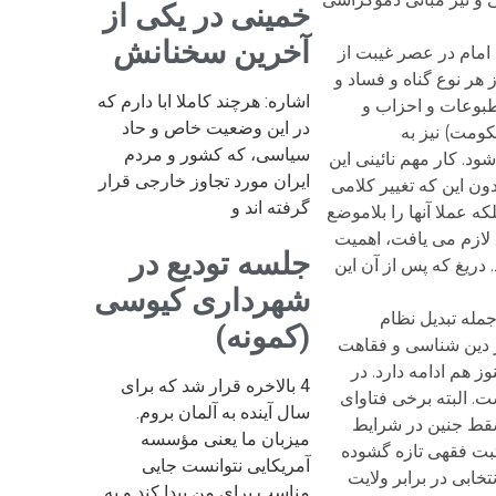
خمینی در یکی از
آخرین سخنانش
امام در عصر غیبت از
هر نوع گناه و فساد و
اشاره: هرچند کاملا ابا دارم که
مطبوعات و احزاب و
در این وضعیت خاص و حاد
کومت) نیز به
سیاسی، که کشور و مردم
. کار مهم نائینی این
ایران مورد تجاوز خارجی قرار
 این که تغییر کلامی
گرفته اند و
ه عملا آنها را بلاموضع
لازم می یافت، اهمیت
جلسه تودیع در
ریغ که پس از آن این
شهرداری کیوسی
مله تبدیل نظام
(کمونه)
ر دین شناسی و فقاهت
 هم ادامه دارد. در
4 بالاخره قرار شد که برای
. البته برخی فتاوای
سال آینده به آلمان بروم.
سقط جنین در شرایط
میزبان ما یعنی مؤسسه
ثبت فقهی تازه گشوده
آمریکایی نتوانست جایی
خابی در برابر ولایت
مناسب برای من پیدا کند و به