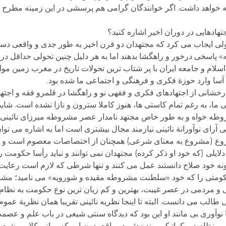
امه خواهد داشت. اگر خوانندگان گرامی هم پرسشی در این زمینه مطرح 
اجتهادهایی در دوران اخیر اشاره کنید؟
 ایجاب می کرد که مجتهدان دو قرن اخیر به طور جدی و واقعی دست به
پاسخی درخور و راهگشا بدهند اما به هر دلیل چنین تحولی حداقل در حد
اسلام و جامعه ایران با پر شتاب ترین تحولات تاریخ در مغرب زمین مواج
ل آسا وارد حوزة فکری و فرهنگی و اجتماعی ما شده بود.
خشانی از اجتهادهای فکری و فقهی نو و راهگشا در قلمرو فقه و اجتهاد 
 ما، به رغم تمام کاستی ها، هنوز کاملا سترون و نازا نشده است. شاید
شروطه خواه و به طور خاص مجتهد نامدار عصر مشروطه میرزای نائینی و
لی آرای نوآورانة نائینی نیازمند مجال بیشتری است اما به اشاره می تو
وع (مشروع به معنای شرعی) همچنان از اختصاصات معصوم است و در
ایلی (که خود او ذکر کرده) مجتهدان نمی توانند و نباید رأسا حکومت را 
ونه خود صلاح دانستند عمل می کنند و تنها شرطی که لازم است رعایت
ن حکومتی را که خود «سلطنت مشروطه مقیده و شورویه» می نامید؛ م
ی و مردمی در عصر غیبت، بهترین و کم زیان ترین نوع حکومت به نظام ا
الب می دانست. البته تا اینجا نظریه نائینی تقریبا همان نظریة عموم
نوآوری بی مانند او این بود که دیدگاه سنتی شیعی در باب علم و عصم
 و نظام دموکراتیک پیوند زد؛ و در واقع بدون این که مبانی کلامی شیع