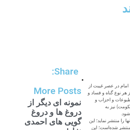
د
Share:
امام در عصر غیبت از
More Posts
هر نوع گناه و فساد و
مطبوعات و احزاب و
نمونه ای دیگر از
کومت) نیز به
دروغ ها و دروغ
شود.
گویی های احمدی
را منتشر نماید؛ این
تشر شده‌است؛ این