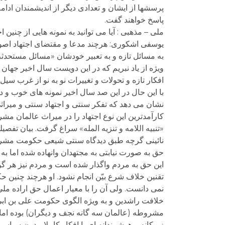
پرسشها از ایشان و تعدادی دیگر از اندیشمندان اد
پاسخ خواهند گفت.
ملی – مذهبی : آیا می توانید به نمونه هایی از چنین 
یوسفی اشکوری: هرچند مدعا و مقتضای اجتهاد اصولی
به مسائل تازه و به تعبیر خودشان «مسائل مستحدثه» 
ویژه از یاد نبریم که در این دویست سال اخیر جهان 
افکار تازه و تحولات و تغییرات نو به نو از غرب سی
با این حال در این صد سال اخیر نمونه های خوب و در
نشان می دهد که تفکر سنتی و اجتهاد سنتی و میراثی
کارآمدترین این نوع اجتهاد را در میراث عالمان م
«تنبیه اللامه و تنزیه المله» سراغ گرفت. بیان تفصی
نائینی گرچه طبق دیدگاه سنتی شیعی حکومت مشر
حق به صورت نیابتی به مجتهدان وانهاده شده اما به دل
این حق به مردم واگذار شده است و مردم نیز هر گ
تقنین خلاف شرع بیّن انجام نشود. او هرچند چنی
نمی دانست. ولی آن را با معیار اعمال حق اراده مل
خلافت راشدین و به ویژه الگوی حکومت علی بن ابی ط
مشروطه (عالمان سه گانه نجف و دیگران) بوده اما 
زیرکانه و هوشمندانه ای با افکار کاملا مدرن سیاسی