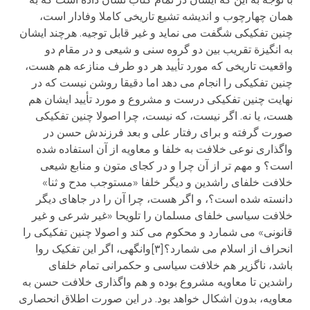
همان چهارچوب و اندیشه تشیع تاریخی کاملا وفادار است،
چنین تفکیکی شگفت می نماید و غیر قابل توجیه. هرچند ایشان
به انگیزة تقریب بین دو گروه سنی و شیعی و در مقام دو
واقعیت تاریخی که مورد تأیید هر دو طرف منازعه هم هست،
چنین تفکیکی را انجام می دهد اما دقیقا روشن نیست که در
نهایت چنین تفکیکی درست و مشروع و مورد تأیید ایشان هم
هست، یا نه. اگر نیست، که نیست، چرا اصولا چنین تفکیکی
صورت گرفته و برای رفتار علی و بعد فرزندش حسن در
واگذاری نوعی خلافت به خلفا و معاویه از آن استفاده شده
است؟ و مهم تر از آن چرا و در کجای متون و منابع شیعی
خلافت خلفای راشدین و دیگر خلفا «مستوجب مدح و ثنا»
دانسته شده است؟، و اگر هست، چرا آن را در جاهای دیگر
خلافت سیاسی خلفای مسلمان را تلویحا «غیر شرعی و غیر
قانونی» می شمارد و محکوم می کند و اصولا چنین تفکیکی را
انحراف از اسلام می شمارد؟[۳]وانگهی، اگر این تفکیک روا
باشد، ناگزیر هم خلافت سیاسی و حکمرانی تمام خلفای
راشدین تا معاویه مشروع بوده و هم واگذاری خلافت حسن به
معاویه، بدون اشکال خواهد بود. در این صورت اطلاق انحصاری