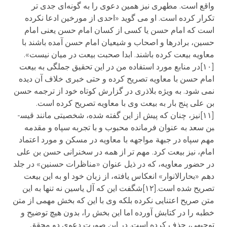
واقع است. مطهری نیز همین دعوی را به گونه‌ای جدی تر
تکرار کرده است. او می گوید «احدی از مورخین ادعا نکرده
است که امام حسن یا کسی از کسان امام حسن یعنی امام
حسین، برادرها و اصحاب و شیعیان امام حسن آمده باشند با
معاویه بیعت کرده باشند. ابدا صحبت بیعت در میان نیست».
[۱۰]در منابع مورد استفاده من در این تحقیق جملگی به بیعت
امام حسن با معاویه تصریح کرده و حتی خبری خلاف آن دیده
نمی شود. به ویژه بلاذری در گزارش کوتاه خود از ترجمه حسن
بن علی پنج بار به بیعت وی با معاویه تصریح کرده است.
[۱۱]نیز، چنان که پیش از این گفته شده، شخصیتی مانند قیس­
بن سعد به عنوان فرمانده محبوب و با تجربه سپاه و مقدمه
مهم سپاه در جبهة مواجهه با معاویه در مسکن و مورد اعتماد
امام، نیز بیعت کرد. مهم تر از همه در سخنرانی حسن بن علی
در حضور معاویه، که در ذیل عنوان «مناظرات حسنین» در جلد
دهم «بحارالانوار» انعکاس یافته، از زبان خود او به این بیعت
تصریح شده است.[۱۲]شگفت این که آل یاسین نه تنها به این
متن صریح اعتنایی نکرده بلکه وی با این که بخش مهمی از متن
خطبه را در کتابش آورده اما این بخش را، بدون هیچ توضیح و
توجیهی، حذف کرده است. در این صورت دعوی دو محقق