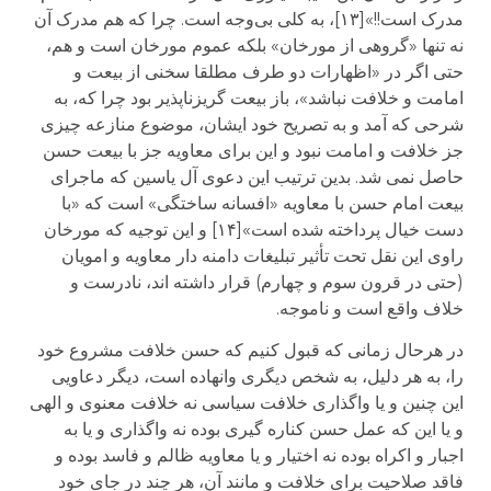
مدرک است!!»[۱۳]، به کلی بی‌وجه است. چرا که هم مدرک آن
نه تنها «گروهی از مورخان» بلکه عموم مورخان است و هم،
حتی اگر در «اظهارات دو طرف مطلقا سخنی از بیعت و
امامت و خلافت نباشد»، باز بیعت گریزناپذیر بود چرا که، به
شرحی که آمد و به تصریح خود ایشان، موضوع منازعه چیزی
جز خلافت و امامت نبود و این برای معاویه جز با بیعت حسن
حاصل نمی شد. بدین ترتیب این دعوی آل یاسین که ماجرای
بیعت امام حسن با معاویه «افسانه ساختگی» است که «با
دست خیال پرداخته شده است»[۱۴] و این توجیه که مورخان
راوی این نقل تحت تأثیر تبلیغات دامنه دار معاویه و امویان
(حتی در قرون سوم و چهارم) قرار داشته اند، نادرست و
خلاف واقع است و ناموجه.
در هرحال زمانی که قبول کنیم که حسن خلافت مشروع خود
را، به هر دلیل، به شخص دیگری وانهاده است، دیگر دعاویی
این چنین و یا واگذاری خلافت سیاسی نه خلافت معنوی و الهی
و یا این که عمل حسن کناره گیری بوده نه واگذاری و یا به
اجبار و اکراه بوده نه اختیار و یا معاویه ظالم و فاسد بوده و
فاقد صلاحیت برای خلافت و مانند آن، هر چند در جای خود