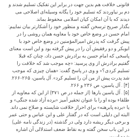
قانونی خلافت هم بدین جهت در برابر این تفکیک تسلیم شدند و
دم بر نیاوردند که تسلیم خود را یگانه وسیله‌ای اصلاحی می
دیدند که با آن امکان کیان اسلامی محفوط بماند.
بگذار صریح ترسخن گفته و منظور خود را آشکارتر بیان نماییم:
امام حسن در وضع خاص خود با معاویه همان روشی را در
پیش گرفت که پدرش امیرالمؤمنین در وضع خاص خود با
ابوبکر و دو رفقیش آن را در پیش گرفته بود و این است معنای
پاسخی که امام حسن به برادرش حسن داد، چنان که قبلا
گفتیم برادرش از وی پرسید: «چه موجب شد که خلافت را
تسلیم کردی؟» و وی در پاسخ گفت: «همان چیزی که موجب
شد پدرت پیش از من آن را تسلیم کرد». آل یاسین، ۲۶۵-۲۶۶.
[۴] . آل یاسین، ص ۲۳۶ و ۲۶۶.
[۵] . آل یاسین بارها (از جمله در ص ۳۷۱) از این که معاویه از
طلقاء بوده او را با عنوان تحقیر آمیز «برده آزاد شده جنگی» و
یا «برده پابرهنه» برای احراز خلافت شایسته و صلاح نمی داند.
البته این دلیلی است که در گفتار علی و ابن عباس و حتی عمر
و برخی دیگر ریشه دارد ولی در گذشته (در زندگی نامه علی)
در این باب سخن گفته و به نقاط ضعف استدلالی آن اشاره
شده است.