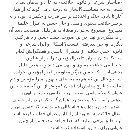
«صاحبان شرعی و قانونی خلافت» به علی و امامان بعدی
شیعی به چه معناست؟ایشان به درستی می گوید که از همان
آغاز تا پایان، جنگ و اختلاف بر سر قدرت و حکمرانی بوده و نه
بر سر خلافت معنوی و دینی و حال حسن به عنوان خلیفة
مشروع (مشروع به هر دو معنا)، به هر دلیل، مصلحت دیده آن
را به دیگری وا نهد، در این صورت، بیعت حسن و یا هر کس
دیگر با او، چرا پذیرفتنی نیست؟ اشکال و ایراد شرعی و
قانونی چنین خلافتی از منظر آل یاسین و همفکرانش کدام
است؟ ایشان عنوان «امیرالمؤمنین» را نیز از عناوین
اختصاصی خلافت معنوی و الهی می داند و به همین دلیل
مدعی است که حسن هرگز معاویه را امیرالمؤمنین نخوانده
است و حال این که هم به مقتضای مفهوم امیرالمؤمنین و هم
به استناد تاریخ پیدایش آن (چنان که پیش از این گفته شد)، این
عنوان کاملا سیاسی است و ربط خاصی به مقام الهی و
مذهبی رئیس حکومت ندارد (همان گونه که در دوران خلفای
راشدین چنین بوده) و هیچ اشکالی هم نداشته که حسن پس از
انتقال خلافت به معاویه او را با این عنوان خطاب کرده باشد.
البته طبق برخی منابع، که بعدا خواهد آمد، حسن از چنین
عنوانی برای معاویه استفاده کرده است.