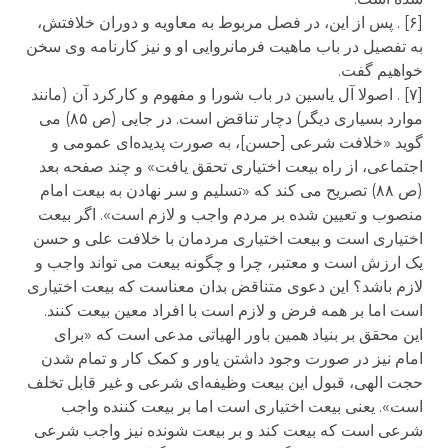
[۶] . پس از این، در فصل مربوط به معاویه و دوران خلافتش،
به تفصیل در باب ماهیت فرمانروایی او و نیز کارنامه وی سخن
خواهیم گفت.
[۷] . اصولا آل یاسین در باب شورا و مفهوم و کارکرد آن (مانند
موارد بسیاری دیگر) دچار تناقض است. در جایی (ص ۸۵) می
گوید «خلافت شرعی [حسن]، به صورت پدیده‌ای عمومی و
اجتماعی، از راه بیعت اختیاری تحقق یافت» و چند صفحه بعد
(ص ۸۸) تصریح می کند که «تسلیم و سر نهادن به بیعت امام
منصوب و تعیین شده بر مردم واجب و لازم است». اگر بیعت
اختیاری است و بیعت اختیاری مردمان با خلافت علی و حسن
یک ارزش است و معتبر، چرا و چگونه بیعت می تواند واجب و
لازم باشد؟ این دعوی متناقض بدان معناست که بیعت اختیاری
است اما بر همه فرض و لازم است با افراد معین بیعت کنند.
این محقق بر بنیاد همین باور الهیاتی مدعی است که «برای
امام نیز در صورت وجود داشتن یاور و کمک کار و تمام شدن
حجت الهی، قبول این بیعت وظیفه‌ای شرعی و غیر قابل تخلف
است». یعنی بیعت اختیاری است اما بر بیعت کننده واجب
شرعی است که بیعت کند و بر بیعت شونده نیز واجب شرعی