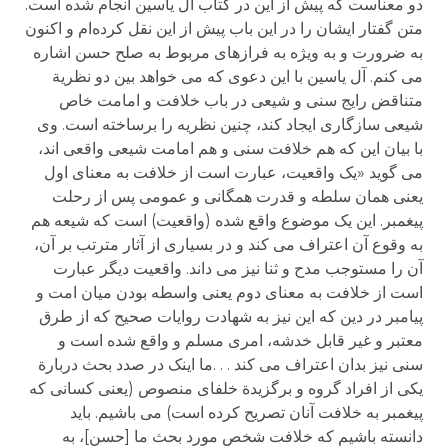
دو معناست که پیش از این در کتاب آل یاسین انجام شده است.
متن گفتار ایشان را در این باب پیش از این نقل کرده‌ام و اکنون
به ضرورت و به ویژه به فرازهای مربوط به صلح حسن اشاره
می کنم. آل یاسین با این دعوی که می خواهد بین دو نظریة
متناقض رایج سنی و شیعی در باب خلافت و امامت خاص
شیعی سازگاری ایجاد کند، چنین نظریه را برساخته است. وی
با بیان این که هم خلافت سنی و هم امامت شیعی واقعی اند،
می گوید «یک واقعیت، عبارت است از خلافت به معنای اول
یعنی همان سلطه و قدرت همگانی و عمومی پس از رحلت
پیغمبر. این یک موضوع واقع شده (واقعیت) است که شیعه هم
به وقوع آن اعتراف می کند و در بسیاری از آثار مترتب بر آن،
آن را مستوجب مدح و ثنا نیز می داند. واقعیت دیگر عبارت
است از خلافت به معنای دوم یعنی واسطه بودن میان امت و
پیامبر در دین که این نیز به شهادت روایات صحیح که از طرق
معتبر و غیر قابل خدشه، امری مسلم و واقع شده است و
سنی نیز بدان اعتراف می کند . . .ما اینک در صدد بحث دربارة
یکی از افراد گروه و برگزیدة خلفای منصوص (یعنی کسانی که
پیغمبر به خلافت آنان تصریح کرده است) می باشیم. باید
دانسته باشیم که خلافت شخص مورد بحث ما [حسن]، به