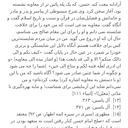
آزادانه بیعت کند. حسن، که یک پله پائین تر از معاوبه نشسته
بود، آغاز سخن کرد. وی شرح مبسوطی از پیامبر و پدر و مادر
و خاندانش و فضایل‌شان در قرآن و سنت و تاریخ اسلام گفت و
آنگاه گفت: معاویه مدعی است که من خود را برای خلافت
شایسته نمی دانم و او را برای این مقام صالح می شناسم،
حال آن که او دروغ می گوید. من در میان مردم شایسته‌ترین
کس برای خلافت هستم. آنگاه دلایل این شایستگی و برتری
خودرا بر شمرد. در عین حال در پایان گفت: «کیف بکم و انّی
ذالک منکم؟ الا و انّی قد بایعت هذا (و اشار بیده الی معاویه) «و
ان ادری لعلّه فتنه لکم و متاع الی حین». (شما را چه می شود
و چگونه از شما چنین صادر می شود؟ آگاه باشید که من با این
(و با دستش به معاویه اشاره کرد) بیعت کرده‌ام« و من
نمی‌دانم شاید این آزمایشی برای شماست؛ و مایه بهره‌گیری تا
مدّتی (معیّن)!» [انبیاء ۱۱۱]
[۱۳] . آل یاسین، ۳۶۳.
[۱۴] . آل یاسین، ص ۳۷۱.
[۱۵] . مطهری (سیری در سیره ائمه اطهار، ص ۹۲) معتقد
است که «صلح امام حسن کنار رفتن است نه متعهد بودن. در
متن قرارداد هیچ اسمی از خلافت برده نشده، اسمی از