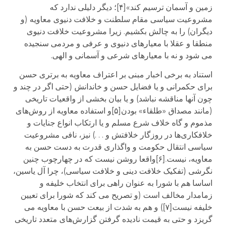
زمین و آسمان ترسیم کند»[۴]؛ دیگر دلیلی ندارد که
مشروعیت سیاسی مقام سلطنت و خلافت دنیوی معاویه (و
دیگران) را به چالش بکشیم. زیرا مشروعیت خلافت دنیوی
منطقا و عقلا با معیارهای دنیوی و عرفی و مردمی سنجیده
می شود و نه با معیارهای شرعی و آسمانی و الهی.
استناد به برخی اخبار مبنی بر اعتراف معاویه به برتری حسن
برای حکمرانی و یا فضایل حسن و خاندانش (حتی اگر در چند و
چون آنها مناقشه نباشد) و یا بیان بخشی از واقعیات تاریخی
(مانند مصداق «طلقاء» بودن[۵]و استفاده معاویه از روش‌های
مذموم و گاه خلاف شرع مسلم و یا ارتکاب انواع جنایات و
خلافکاری‌ها در روزگار خلافتش و . . .) نیز، نافی مشروعیت
سیاسی انتقال حکومت و واگذاری قدرت به دست حسن به
معاویه، نیست.[۶]واقعا روشن نیست که در چهارچوب چنین
نگرشی (تفکیک خلافت دینی و خلافت سیاسی)، چرا آل یاسین،
اساسا هم با شورا به عنوان راهی برای انتخاب خلیفه و
زمامدار مخالف است (و تصریح می کند که شورا برای تعیین
خلیفه نیست[۷]) و هم به شدت از بیعت حسن با معاویه می
گریزد و حتی به قیمت نادیده گرفتن گزارش‌های متعدد تاریخی