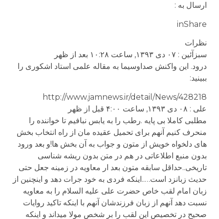
ارسال به :
inShare
نظرات
سبزآئین : ۰۷ دی ۱۳۹۳, ساعت ۱۰:۲۸ بعد از ظهر
درود. این واکنش صداوسیما به مقاله علمی استاد اشکوری را
ببینید:
http://www.jamnews.ir/detail/News/428218
علی : ۰۸ دی ۱۳۹۳, ساعت ۴:۰۰ قبل از ظهر
مطلبی کاملا بی پایه .رطب را به یابس نبافیم تا خواننده را
منحرف کنیم آنهم برای تحمیل عقیده مان از راه انتخاب بخش
های دلخواه خویش از متون و جواب به آن بخش ها!و بعد ورود
بدون منبع اطلاعاتی در هم در متن بدون ریشه شناسی
تاریخی..حداقل سابقه متون بعد ار معاویه در زمینه جعل حتی
حدیث زبانزد است…..اینکه فردی به خود جرات دهد و اینچنین از
زبان امام لقب خاص حضرت علی علیه السلام را به معاویه
نسبت دهد آنهم از زبان فرزندشان آنهم با اینکه تاکید روایات
صحیح در تخصیص این لقب را بر شخص مولا میداند و اینکه