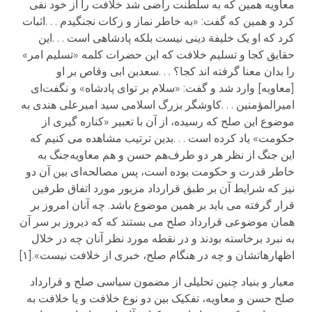
معاویه همین که به سلطنت راضی شد خلافت را از خود نفی
کرد و همین که گفت: «به خاطر نماز و زکات نجنگیدم . . .اثبات
کرد که او یک خلیفة دینی نیست بلکه پادشاهی است . . .این
حقایق کجا و تسلیم خلافت که این حضرات کلمه «تسلیم امر»
را بدان معنا گرفته اند کجا؟ . . .سعدبن ابی وقاص بر او
[معاویه] وارد شد و گفت: «سلام بر تو‌ای پادشاه» و نگفت‌ای
امیرالمؤمنین . . .کاوشگر بزرگ اسلامی سید امیرعلی هندی به
موضوع این صلح که رسیده، از آن با تعبیر «کناره گیری از
حکومت» یاد کرده است . . .بدین ترتیب مشاهده می کنیم که
این جنگ از نظر هر دو طرف‌هم حسن و هم معاویه‌جنگ به
خاطر قدرت و حکومت بوده است، پس مصالحه‌ای بین آن دو
نیز که شرایط آن بر طبق قرارداد مزبور مورد اتفاق طرفین
قرار گرفته می باید بر همین موضوع باشد. چه آنان امروز بر
همان موضوعی قرارداد صلح می بستند که که دیروز بر سر آن
به نبرد برخاسته بودند و در نقطه مورد نظر آنان چه در خلال
اظهارهاتشان و چه در هنگام صلح، خبری از خلافت نیست».[۱]
معیار و بنیاد چنین تحلیلی از مضمون سیاسی صلح و قرارداد
صلح حسن و معاویه، تفکیک بین دو نوع خلافت و یا خلافت به