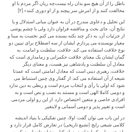
باطل را از آن هیچ سو بدان راه نیست‌چه زیان اگر مردم با او
مخالفت کنند و از امرش سر پیچند و از او دوری کنند».[۲]
این تحلیل و دعاوی مندرج در آن به عنوان مبانی استدلال و یا
نتایج آن، جای بحث و مناقشه فراوان دارد ولی با چشم پوشی
از جزئیات آن، به ذکر چند نکته بسنده می کنم. نخست به مبنا و
معیار نویسنده می پردازم. ایشان از سه اصطلاح برای تبیین دو
نوع خلافت استفاده می کند. خلافت، سلطنت و امامت. به
گمان ایشان یک معنای خلافت حکمرانی و زمامداری است که
معادل آن سلطنت و پادشاهی نیز هست، و معنای دیگر
خلافت، رهبری دینی است که معادل امامتی است که عمدتا
شیعه از آن استفاده می کند. از گفتار وی چنین استنباط می
شود که اولی با رأی و انتخاب مردم است و ربطی به دین ندارد
و دومی کاملا الهی است و مستند به نصب و نص است و به
افرادی خاصی و متعین اختصاص دارد. از این رو اولی مردمی
است و تغییر پذیر و دومی آسمانی و لایتغیر.
در این باب می توان گفت: اولا، چنین تفکیکی با بنیاد اندیشه
کلامی شیعی رایج (تشیع تاریخی) در تعارض کامل قرار دارد و
با توجه به این که ایشان در تمام کتاب نشان داده است که به