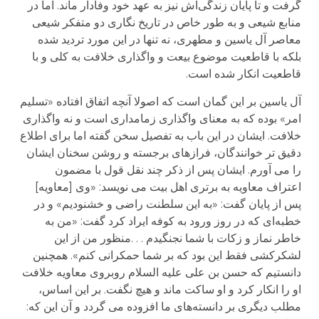
گرفت و تا پایان زندگی‌اش نیز به عهد خود وفادار ماند. اما در
منابع شیعی و به طور خاص در تاریخ نگاری دو متفکر شیعی
معاصر آل یاسین و مطهری، نه تنها در این مورد تردید شده
بلکه با قاطعیت موضوع بیعت و واگذاری خلافت به کلی و با
قاطعیت انکار شده است.
آل یاسین بر این گمان است که اصولا آنچه اتفاق افتاده «تسلیم
امر» بوده که به معنای واگذاری زمامداری است و نه واگذاری
خلافت. ایشان در این باب به تفصیل سخن گفته اما برای اطلاع
دقیق تر خوانندگان، فرازهای برجسته و روشن سخنان ایشان
را می آورم. ایشان پس از ذکر چند نقل قول با مضمون
اعتراف معاویه به برتری اهل بیت می نویسد: «وی [معاویه]
پس از پایان گفت: «به این سلطنت راضی و خشنودیم» و در
خطبه‌ای که در روز ورود به کوفه ایراد کرد گفت: «من به
خاطر نماز و زکات با شما نجنگیدم . . .منظور من از این
لشکرکشی فقط این بود که بر شما حمکرانی کنم». همچنین
دانستیم که حسن بن علی علیه السلام روبروی معاویه خلافت
او را انکار کرد و او ساکت ماند و هیچ نگفت. بر این اساس،
مطلب دیگری بر دانسته‌های ما افزوده می گردد و آن این که: