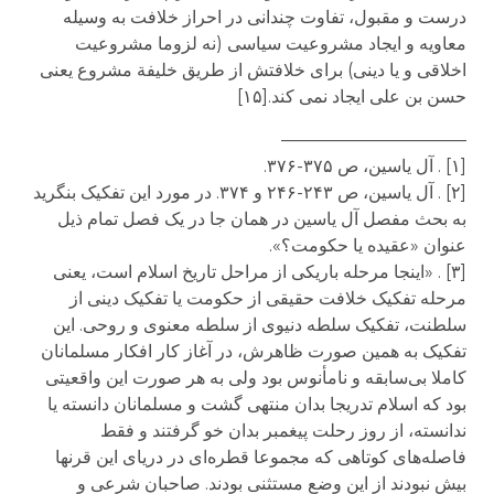
درست و مقبول، تفاوت چندانی در احراز خلافت به وسیله
معاویه و ایجاد مشروعیت سیاسی (نه لزوما مشروعیت
اخلاقی و یا دینی) برای خلافتش از طریق خلیفة مشروع یعنی
حسن بن علی ایجاد نمی کند.[۱۵]
——————————–
[۱] . آل یاسین، ص ۳۷۵-۳۷۶.
[۲] . آل یاسین، ص ۲۴۳-۲۴۶ و ۳۷۴. در مورد این تفکیک بنگرید
به بحث مفصل آل یاسین در همان جا در یک فصل تمام ذیل
عنوان «عقیده یا حکومت؟».
[۳] . «اینجا مرحله باریکی از مراحل تاریخ اسلام است، یعنی
مرحله تفکیک خلافت حقیقی از حکومت یا تفکیک دینی از
سلطنت، تفکیک سلطه دنیوی از سلطه معنوی و روحی. این
تفکیک به همین صورت ظاهرش، در آغاز کار افکار مسلمانان
کاملا بی‌سابقه و نامأنوس بود ولی به هر صورت این واقعیتی
بود که اسلام تدریجا بدان منتهی گشت و مسلمانان دانسته یا
ندانسته، از روز رحلت پیغمبر بدان خو گرفتند و فقط
فاصله‌های کوتاهی که مجموعا قطره‌ای در دریای این قرنها
بیش نبودند از این وضع مستثنی بودند. صاحبان شرعی و