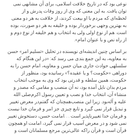
نوعی بود که در تاریخ خلافت اسلامی، برای آن مشابهی نمی
توان یافت. به این معنی که وی از روز وفات پدرش و از
لحظه‌ای که مردم با او بیعت کردند، از خلافت به هر دو معنی
به بهترین وجهی برخوردار بوده و خلیفه به هر دو صورت، بوده
است. هم از نوع اولی ولی به انتخاب و هم خلیفه از نوع دوم و
از راه نص و با عنوان امام».
بر اساس چنین اندیشه‌ای نویسنده در تحلیل «تسلیم امر» حسن
به معاویه، به این جمع بندی می رسد که: «در این هنگام که
سلسله­ی حوادث جاری میان حسن و معاویه، امام حسن را به
دوراهی «حکومت؟ و یا عقیده؟» رسانیده بود، منظور از
حکومت، همین سلطه و قدرتی بود که وی به موجب انتخاب
مردم بدان نایل آمده بود، نه آن منصب و مقامی که مصدر و
منشاء آن، انتخاب خدا و نصب و تعیین رسول اکرم‌صلی الله
علیه و آله‌بود. زیرا این منصب‌همچنان که گفتم‌در معرض تغییر
و تبدیل قرار نمی گیرد و تابع چیزی جز امر و فرمان خدا نیست
و فرمان خدا تغییرناپذیر است . . .امامت حسن، دستخوش تغییر
نمی شود و در معرض آسیب قرار نمی گیرد، امامت او همچون
قرآن است و قرآن را‌که عالی‌ترین مرجع مسلمانان است و