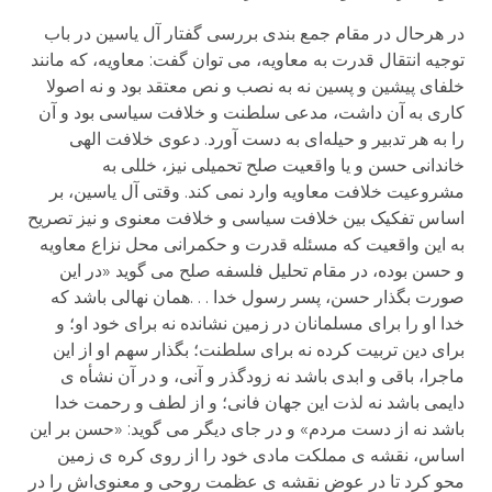
در هرحال در مقام جمع بندی بررسی گفتار آل یاسین در باب
توجیه انتقال قدرت به معاویه، می توان گفت: معاویه، که مانند
خلفای پیشین و پسین نه به نصب و نص معتقد بود و نه اصولا
کاری به آن داشت، مدعی سلطنت و خلافت سیاسی بود و آن
را به هر تدبیر و حیله‌ای به دست آورد. دعوی خلافت الهی
خاندانی حسن و یا واقعیت صلح تحمیلی نیز، خللی به
مشروعیت خلافت معاویه وارد نمی کند. وقتی آل یاسین، بر
اساس تفکیک بین خلافت سیاسی و خلافت معنوی و نیز تصریح
به این واقعیت که مسئله قدرت و حکمرانی محل نزاع معاویه
و حسن بوده، در مقام تحلیل فلسفه صلح می گوید «در این
صورت بگذار حسن، پسر رسول خدا . . .همان نهالی باشد که
خدا او را برای مسلمانان در زمین نشانده نه برای خود او؛ و
برای دین تربیت کرده نه برای سلطنت؛ بگذار سهم او از این
ماجرا، باقی و ابدی باشد نه زودگذر و آنی، و در آن نشأه ی
دایمی باشد نه لذت این جهان فانی؛ و از لطف و رحمت خدا
باشد نه از دست مردم» و در جای دیگر می گوید: «حسن بر این
اساس، نقشه ی مملکت مادی خود را از روی کره ی زمین
محو کرد تا در عوض نقشه ی عظمت روحی و معنوی‌اش را در