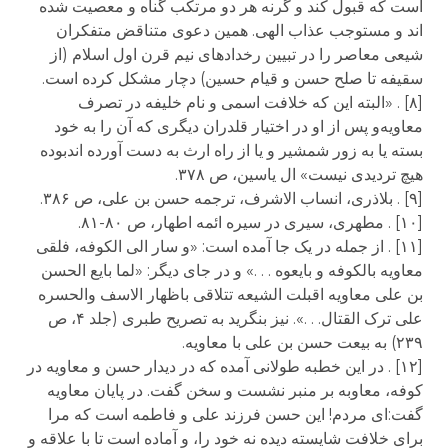
است که قبول کند و گرنه هر دو مرتکب گناه و معصیت شده
اند و مستوجب عذاب الهی. همین دعوی متناقض متفکران
شیعی معاصر را در تبیین رخدادهای نیم قرن اول اسلام (از
سقیفه تا صلح حسن و قیام حسین) دچار مشکل کرده است.
[۸] . «البته این که خلافت اسمی و نام خلیفه در تصرف
معاویه‌و پس از او در اختیار قلدران دیگری که آن را به خود
بسته یا به زور شمشیر و یا از راه ارث به دست آورده اند‌بوده
هیچ تردیدی نیست» ال یاسین، ص ۳۷۸.
[۹] . بلاذری، انساب الاشرف، ترجمه حسن بن علی، ص ۳۸۶.
[۱۰] . مطهری، سیری در سیره ائمه اطهار، ص ۸۰-۸۱.
[۱۱] . از جمله در یک جا آمده است: «و سار الی الکوفه، فلقی
معاویه بالکوفه و بایعوه . . .» و در جای دیگر: «لما بایع الحسن
بن علی معاویه اقبلت الشیعه تتلاقی باظهار الاسف والحسره
علی ترک القتال. . .». نیز بنگرید به تصریح طبری (جلد ۴، ص
۲۳۹) به بیعت حسن بن علی با معاویه.
[۱۲] . در این خطبه طولانی آمده که در دیدار حسن و معاویه در
کوفه، معاوبه بر منبر نشست و سخن گفت. در پایان معاویه
گفت:‌ای مردم! این حسن فرزند علی و فاطمه است که مرا
برای خلافت شایسته دیده نه خود را، و آماده است تا با علاقه و