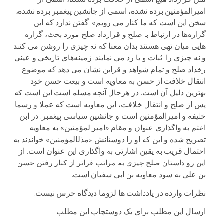
امیرالمؤمنین برده نشده، اسمی از جانشین پیغمبر برده نشده،
سخن این است که ما کنار می رویم». گفتن ندارد که این
گزاره‌ها در ارتباط با صلح و قرارداد صلح مورد بحث، گزاره
هایی میان تهی هستند بدان معنا که نه چیزی را روشن می کنند
و نه چیزی را اثبات و یا رد می نمایند. زمینه‌های تاریخی و عینی
رخداد صلح و تمام شواهد و قراین نشان می دهد که موضوع
انتقال خلافت از حسن به معاویه است و بیعت حسن خود
بهترین دلیل آن است. در هرحال آنچه مسلم است این است که
پس از صلح و انتقال خلافت، این معاویه است که عملا و رسما
خلیفه و امیرالمؤمنین است و جانشین سیاسی پیغمبر. در ابن
اعثم به واگذاری عنوان و مقام «امیرالمؤمنین» به معاویه
تصریح شده و این که او را دوستانش «مذل­المؤمنین» خواندند به
احتمال قریب به یقین اشارتی به واگذاری این عنوان است. از
این رو داستان صلح چیزی به مراتب فراتر از کنار رفتن حسن
بن علی به سود معاویه بن ابی سفیان است.
نظرات وارده در یادداشت ها لزوما دیدگاه جرس نیست.
ارسال این مطلب برای یک دوستچاپ این مطلب