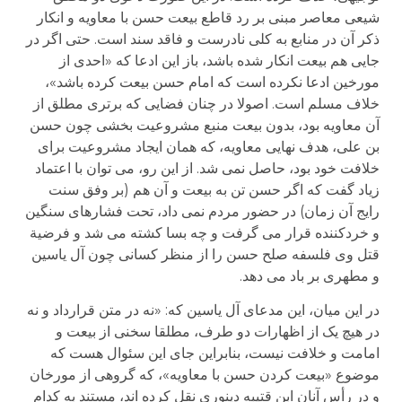
شیعی معاصر مبنی بر رد قاطع بیعت حسن با معاویه و انکار
ذکر آن در منابع به کلی نادرست و فاقد سند است. حتی اگر در
جایی هم بیعت انکار شده باشد، باز این ادعا که «احدی از
مورخین ادعا نکرده است که امام حسن بیعت کرده باشد»،
خلاف مسلم است. اصولا در چنان فضایی که برتری مطلق از
آن معاویه بود، بدون بیعت منبع مشروعیت بخشی چون حسن
بن علی، هدف نهایی معاویه، که همان ایجاد مشروعیت برای
خلافت خود بود، حاصل نمی شد. از این رو، می توان با اعتماد
زیاد گفت که اگر حسن تن به بیعت و آن هم (بر وفق سنت
رایج آن زمان) در حضور مردم نمی داد، تحت فشارهای سنگین
و خردکننده قرار می گرفت و چه بسا کشته می شد و فرضیة
قتل وی فلسفه صلح حسن را از منظر کسانی چون آل یاسین
و مطهری بر باد می دهد.
در این میان، این مدعای آل یاسین که: «نه در متن قرارداد و نه
در هیچ یک از اظهارات دو طرف، مطلقا سخنی از بیعت و
امامت و خلافت نیست، بنابراین جای این سئوال هست که
موضوع «بیعت کردن حسن با معاویه»، که گروهی از مورخان
و در رأس آنان ابن قتیبه دینوری نقل کرده اند، مستند به کدام