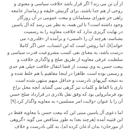
از آن تن می زند؟ اگر قرار باشد خلافت سیاسی و معنوی و
روحی از هم جدا باشند، برای گزنیش خلیفه و زمامدار جامعه
راهی جز شورای مسلمانان و بیعت عمومی در آن روزگار
وجود داشته است؟ با این همه، به نظر می رسد که آل یاسین
در نهایت گریزی ندارد که خلافت معاویه را به رسمیت
بشناسد، هرچند آن را «اسمی» و برآمده از «قلدری» می
خواند[۸]، اما روشن است که این انتساب، حتی اگر کاملا
درست باشد، به معنای نفی کسب مشروعیت قدرت سیاسی و
سلطنت عرفی معاویه از طریق صلح و واگذاری خلافت و
بیعت حسن به وی نیست. از قضا انتقال خلافت خیلی هم جدی
و رسمی بوده است. ظاهرا در اینجا مفاهیم با هم خلط شده و
به نتیجه گیریهای نادرست و حداقل مبهم منتهی شده است.
بازی با الفاظ و کلمات نیز گرهی نمی گشاید. آنچه محل نزاع
بود فرمانروایی بود که وفق نقل بلاذری در قرارداد صلح حسن
آن را با عنوان «ولایت امر مسلمین» به معاویه واگذار کرد.[۹]
اما دعوی آل یاسین مبنی این که بیعت حسن با معاویه فقط در
ابن قتیبه آمده (هرچند بعدا به طور متناقض می گوید «گروهی
از مورخان» بدان اذعان کرده اند)، به کلی نادرست و خلاف