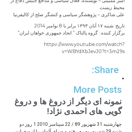
امیر ممبینی – نویسنده، فعال سیاسی و مدافع جنبش دفاع از
محیط زیست
علی شاکری – پژوهشگر سیاسی و کنشگر صلح از کالیفرنیا
تاريخ: شنبه ۱۷ آبان ۱۳۹۳ برابر با 8 نوامبر 2014
برگزار کننده : گروه پالتاک ” اتحاد جمهوری خواهان ايران”
httpv://www.youtube.com/watch?
v=WBYdXbJevJ0?t=3m29s
Share:
More Posts
نمونه ای دیگر از دروغ ها و دروغ
گویی های احمدی نژاد!
چهارشنبه 31 شهریور 89 / 22 سپتامبر 2010 1 روز دو
شنبه 29 شهریور به رم رفتم و ویزای آلمان را از سفرات