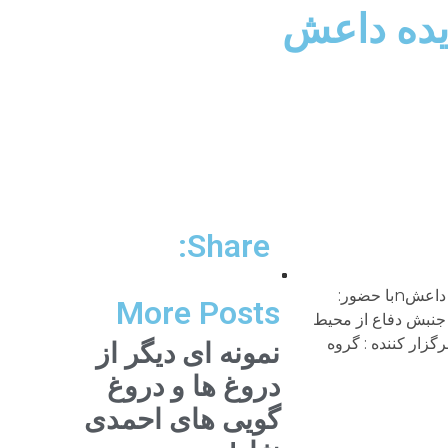
دیده داعش
Share:
سخنرانى در گفتگوهای اینترنتی اتحاد جمهوريخواهان ايرانnموضوع: نقش ایران در بازی قدرت در خاورمیانه و ظهور پدیده داعشnبا حضور:
More Posts
، فعال سیاسی و مدافع جنبش دفاع از محیط
تnعلی شاکری – پژوهشگر سیاسی و کنشگر صلح از کالیفرنیاnnتاريخ: شنبه ۱۷ آبان ۱۳۹۳ برابر با 8 نوامبر 2014nبرگزار کننده : گروه
نمونه ای دیگر از
دروغ ها و دروغ
گویی های احمدی