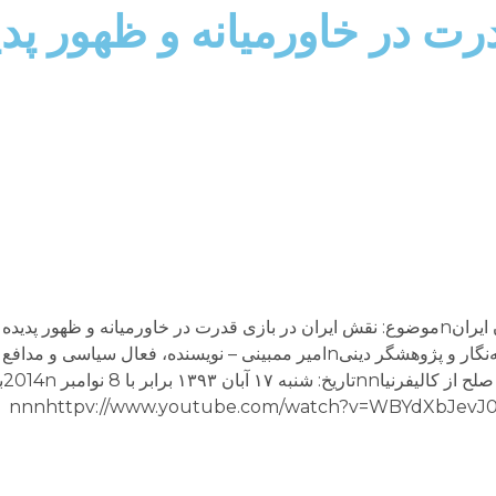
رت در خاورمیانه و ظهور پ
nحسن یوسفی اشکوری – نویسنده، محقق، روزنامه‌نگار و پژوهشگر دینیnامیر ممبینی – نویسنده
زیس