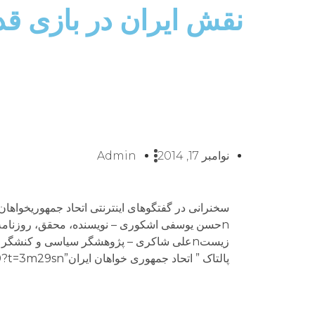
نقش ایران در بازی قد
نوامبر 17, 2014
Admin
پالتاک ” اتحاد جمهوری خواهان ايران”nnnhttpv://www.youtube.com/watch?v=WBYdXbJevJ0?t=3m29sn