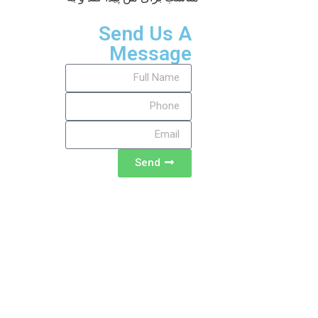
Send Us A
Message
Send