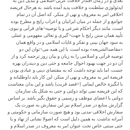
بعدی و در زمان اقتدار خلافت عربی-اسلامی و تبدیل دین به
ایدئولوژی سلطنت و خلافت پدید آمده باشد. به هرحال فریضه
اخلاقی امر به معروف و نهی از منکر، که اصل آن در تمام
جوامع و از جمله در میان ایرانیان و اعراب رایج و مطرح بوده
است، مانند دیگر احکام شرعی و یا توصیه¬های قرآنی و نبوی،
تأیید همان سنن رایج با جهت¬گیری و تعالی مفهومی و عملی
به سود جهان بینی و تفکر و غایات اسلامی و در واقع همان
«مقاصدالشریعه» بوده است. با این همه می¬توان این دو
توصیه قرآنی و اسلامی را به زبان و بیان روز ترجمه کرد و از
آن دو در جهت بهبود احوال جامعه و حتی دین و دیندران بهره
جست. اما باید توجه داشت که به مقتضای دینی و عبادی بودن
فریضة امر به معروف و نهی از منکر، این کار باید داوطلبانه و
با انگیزة خالص ایمانی (=قصد قربت) باشد و این بدان معناست
که این فریضه نمی تواند دولتی و حتی به شکل یک سازمان
دولتی با اعضای موظف و رسمی و حقوق بگیر باشد. بر اساس
گزارش منابع در صدر اسلام نیز این سفارش به صورت یک
سفارش اخلاقی-مدنی بود و هیچ صورت سازمانی و حکومتی و
آمرانه نداشت. به همین دلیل است که اصولا نشانی از نهاد و یا
حتی سنتی خاص تحت عنوان امر به معروف در صدر اسلام و