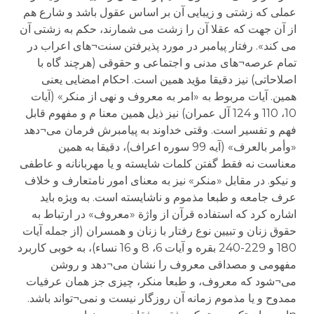
عملی که زشتی و زیبایی آن بر اساس عقول باشد و شارع هم
از آن جهت که عقلا آن را زشت می شمارند، حکم به زشتی آن
می کند». رفتار پیامبر در مورد پذیرفتن سنت¬های اعراب در
تمام عرصه¬های مدنی و اجتماعی و حقوقی (هرچند گاه با
اصلاحاتی) نیز دقیقا مؤید همین است. احکام امضایی یعنی
همین. آیات مربوط به «امر به معروف و نهی از منکر» (آیات
10، 110 و 124 آل عمران) نیز ذیل همین معنا م و مفهوم قابل
فهم و تفسیر است. وقتی خداوند به پیامبرش فرمان می¬دهد
«وأمر بالعرف» (آیه 99 سوره اعراف)، دقیقا به همین
معناست نه فقط گفتن کلمات شایسته و یا مهربانانه و عاطفی
و نیکو. در مقابل «منکر» نیز به معنای امور نامتعارف و خلاف
عرف جامعه و طبعا مذموم و ناشایسته است. به ویژه باید
اشاره کرد که استفاده قرآن از واژة «معروف» در ارتباط به
حقوق زنان و تبیین نوع رفتار با زنان و همسران (از جمله آیات
180 و 229-240 بقره و آیات 6، 8 و 16 نساء)، به خوبی کاربرد
مفهومی و مصداقی معروف را نشان می¬دهد و روشن
می¬شود که معروف، و طبعا منکر، چیزی جز همان عرفیات
ممدوح و یا مذموم زمانه آن روزگار نیست و نمی¬تواند باشد.