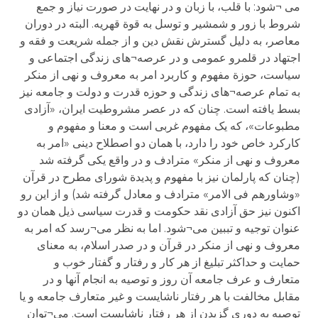
می ¬شود: با قلب، با زبان و در نهایت در صورت نیاز و جمع
شروط با زور و شمشیر و توسل به قوة قهریه. البته در دوران
معاصر، به دلیل گسترش نقش دین و از جمله شریعت و فقه و
اجتهاد در قلمرو عمومی و در عرصه¬های زندگی اجتماعی و
سیاست، حوزة مفهوم و کاربرد امر به معروف و نهی از منکر
به تمام عرصه¬های زندگی و حوزه قدرت و دولت و جامعه نیز
بسط یافته است. چنان که در عصر مشروطیت ایران، «آزادی
مطبوعات»، که یک مفهوم غربی است و معنا و مفهوم و
کارکرد خاص خود را دارد، با همان دو اصطلاح دینی «امر به
معروف و نهی از منکر» مترادف و در واقع یکی گرفته شد
(چنان که پارلمان نیز با مفهوم و پدیدة شورای مطرح در قرآن
«وشاورهم فی الامر» مترادف و معادل گرفته شد) و از این رو
اکنون نیز حق آزادی نقد حکومت و قدرت سیاسی ذیل همان دو
عنوان توجیه و تببین می¬شود. اما به نظر می¬رسد که امر به
معروف و نهی از منکر در قرآن و در صدر اسلام، به معنای
حمایت و حداکثر تبلیغ از هر کار و رفتار و گفتار خوب و
متعارف و عرف جامعه آن روز و توصیه به انجام آنها و در
مقابل مخالفت با هر رفتار ناشایست و غیر متعارف جامعه و یا
توصیه به دوری گزیدن از هر رفتار ناشایست است. می¬توان