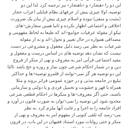
این دو را «هنجار» و «ناهنجار» نیز ترجمه کرد. لذا این دو
توصیه، اولا چیزی بیش از عرفهای نظام قبایلی اعراب حجاز
(مثبت و منفی) نبوده و اسلام چیزی بیش از بیان یک ضرورت
اخلاقی و اجتماعی اظهار نکرده و ثانیا همین سفارش¬های
نیکو از مقولة عرفیات جوامع¬اند که طبعا به لحاظ مفهومی و
مصداقی همواره در حال تغییر و تحول¬اند و نه از مقولة
شرعیات. به نظر می رسد دلیل معقول و مشروعی در دست
نیست که نشان دهد توصیه های در اساس درست و معقول و
مفید اجتماعی قرآنی امر به معروف و نهی از منکر از فروع
دین و در شمار احکام شرعی چون نماز و روزه و حج باشد. ثالثا
این دو توصیه هر گز نمی¬توانند از قلمرو توصیه¬ها و حداکثر
تبلیغ در جامعه مدنی و در حوزه عمومی فراتر بروند و مثلا
همراه با قهر و خشونت و تحمیل فردی و یا دولتی و سازمانی
باشند، حتی اگر معروف¬ها و منکرها در احکام قطعی شرعی
محدود شود. این توصیه را نمی¬توان به صورت قانون در آورد و
افراد جامعه را به اجرا و رعایت آنها ملزم کرد. به نظر
می¬رسد که تلقی کنونی از مفهوم امر به معروف و نهی از
منکر و حتی روایات مورد استناد فقیهان در این باب، در قرون