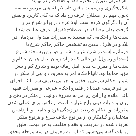
nاز دوران تکوین و تحکیم فقه و فقاهت و در نهایت
شکل¬گیری و رسمیت یافتن «اسلام فقاهتی مرسوم»، سه
تحول مهم در اصطلاح عرف رخ داد که به کلی کاربرد و نقش
آن را دگرگون کرده است. اولا عرف در برابر شرع قرار
گرفت. بدان معنا که در اصطلاح فقیهان عرف عبارت شد از
سنت ها و احکامی که مستند به مقررات متداول مردمان در
بلاد و در ظرف معین به تشخیص حاکم [حاکم شرع یا
فرمانروا]ست و شرع عبارت شد از قوانین برساخته شارع
(=خدا و رسول). در حالی که در آن زمان اصل همان احکام و
سنت ها و مقررات مدنی اهل زمانه بوده و شارع کم و بیش
مؤید همانها بود. ثانیا-احکام امر به معروف و نهی از منکر در
شمار احکام شرعی و فقهی و اجرایی تعریف شد. ثالثا- اجرای
این دو فریضه عمدتا در قلمرو احکام شرعی و مقررات فقهی
باقی مانده و از این رو امر به معروف و نهی از منکر در ذهن و
زبان و ادبیات دینی رایج عبارت است از تلاش برای عملی شدن
مقررات و احکام شریعت در زندگی فرد و جامعه و بازداشتن
متخلفان و گناهکاران از هر نوع خلاف شرع و هرنوع منکر
تعریف شده در شریعت و فقه و فقاهت به هر قیمت. طبق
روایات گفته می¬شود که امر به معروف در سه مرحله محقق