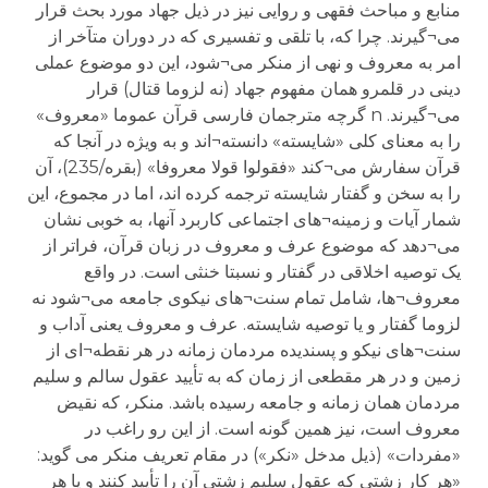
منابع و مباحث فقهی و روایی نیز در ذیل جهاد مورد بحث قرار
می¬گیرند. چرا که، با تلقی و تفسیری که در دوران متآخر از
امر به معروف و نهی از منکر می¬شود، این دو موضوع عملی
دینی در قلمرو همان مفهوم جهاد (نه لزوما قتال) قرار
می¬گیرند. n گرچه مترجمان فارسی قرآن عموما «معروف»
را به معنای کلی «شایسته» دانسته¬اند و به ویژه در آنجا که
قرآن سفارش می¬کند «فقولوا قولا معروفا» (بقره/235)، آن
را به سخن و گفتار شایسته ترجمه کرده اند، اما در مجموع، این
شمار آیات و زمینه¬های اجتماعی کاربرد آنها، به خوبی نشان
می¬دهد که موضوع عرف و معروف در زبان قرآن، فراتر از
یک توصیه اخلاقی در گفتار و نسبتا خنثی است. در واقع
معروف¬ها، شامل تمام سنت¬های نیکوی جامعه می¬شود نه
لزوما گفتار و یا توصیه شایسته. عرف و معروف یعنی آداب و
سنت¬های نیکو و پسندیده مردمان زمانه در هر نقطه¬ای از
زمین و در هر مقطعی از زمان که به تأیید عقول سالم و سلیم
مردمان همان زمانه و جامعه رسیده باشد. منکر، که نقیض
معروف است، نیز همین گونه است. از این رو راغب در
«مفردات» (ذیل مدخل «نکر») در مقام تعریف منکر می گوید:
«هر کار زشتی که عقول سلیم زشتی آن را تأیید کنند و یا هر