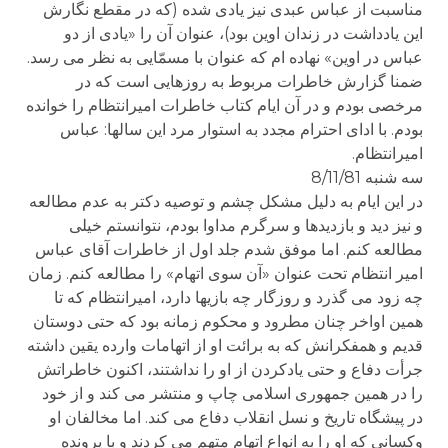
مناسبت از عباس عبدی نیز یادی شده (که در مقطع نگارش
این یادداشت در زندان اوین بود)، عنوان آن را «یادی از دو
عباس در اوین» نهاده ام که عنوان با مسمّایی به نظر می رسد.
ضمنا گزارش خاطرات مربوط به روزهایی است که در
مرخصی بودم و در آن ایام کتاب خاطرات امیرانتظام را خوانده
بودم. با ادای احترام مجدد به استوار مرد این سالها: عباس
امیرانتظام.
سه شنبه 8/11/81
در این ایام به دلیل مشکل چشم و توصیه دکتر به عدم مطالعه
و نیز دید و بازدیدها و سرگرم مداوا بودم، نتوانستم خیلی
مطالعه کنم. اما موفق شدم جلد اول از خاطرات آقای عباس
امیر انتظام تحت عنوان «آن سوی اتهام» را مطالعه کنم. زمان
چه زود می گذرد و روزگار چه بازیها دارد، امیرانتظام که تا
همین اواخر چنان مطرود و محکوم زمانه بود که حتی دوستان
قدیم و همفکرانش که به برائت او از اتهامات وارده یقین داشته
جرأت دفاع و حتی یادکردن از او را نداشتند، اکنون خاطراتش
را در همین جمهوری اسلامی چاپ و منتشر می کند و از خود
در پیشگاه تاریخ و نسل انقلاب دفاع می کند. اما مخالفان او
وکسانی که او را به انواع اتهام متهم می کردند و با پرونده