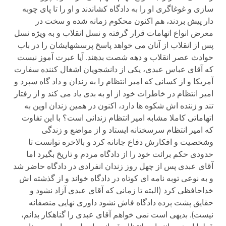
سازی و غوغاگری او را به دادگاه کشاندند و او را تا پای چوبه
دار پیش بردند، هم اکنون محکوم زمانه شده و سخت در
معرض انواع اتهامات قرار گرفته و نسل انقلاب و به ویژه نسل
پس از انقلاب از آنان می خواهد پاسخ پرسشهایشان را در باب
حوادث عصر انقلاب و دهه شصت بدهند. آیا عبرت آموز نیست
که آقای عباس عبدی، یکی از دانشجویان اشغال کننده سفارت
آمریکا و از کسانی که امیر انتظام را به زندان و داد گاه سپرد و
امیر انتظام در خاطرات خود از او به بدی یاد می کند و از رفتار
تند و زننده اش شکوه ها دارد، اکنون در همین زندان اوین به
اتهاماتی کاملا مشابه امیر انتظام زندانی است؟ با این تفاوت
که امیر انتظام سرسختانه ایستاد و از مواضع و زندگی
وشخصیت و افکارش دفاع جانانه کرد و بالاخره توانست تا
حدودی حکم برائت خود را از دادگاه مردم و تاریخ بگیرد اما
آقای عبدی پس از چهل روز زندان انفرادی در دادگاه حاضر شد
و به نوعی توبه نامه ای کوتاه در دادگاه خواند و از گذشته اش
خداحافظی کرد (البته تا زمانی که آقای عبدی آزاد نشود و
حقایق پشت پرده دادگاه فاش نشود داوری نهایی منصفانه
نیست). بدیهی است نمی خواهم آقای عبدی را گناهکار بدانم،