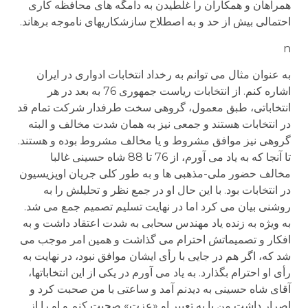
همراهان و همکاران را غلطیدن به دامگه های محافظه کاری
احتمالی بیش از حد و به اصطلاح سازشکاریهای ناموجه برهاند.
n
به عنوان مثال می توانم به رخداد انتخابات ادواری در ایران
اشاره کنم. از انتخابات ریاست جمهوری 76 به بعد در هر
انتخاباتی، طبق معمول، گروهی سخت طرفدار شرکت تمام قد
در انتخابات هستند و جمعی نیز به همان شدت مخالف و البته
گروهی نیز موافق مشروط و یا مخالف مشروط بوده و هستند.
تا آنجا که به یاد می آورم، از 76 تا 88 شاه حسینی غالبا
مخالف حضور ملی-مذهبی ها و به طور کلی جریان اوپزیسیون
در انتخابات بود. با این حال او در جمع نظر و تحلیلش را به
روشنی بیان می کرد اما در نهایت تسلیم تصمیم جمع می شد.
به ویژه به زنده یاد مهندس سحابی به شدت اعتقاد داشت و به
افکار و تصمیماتش احترام می گذاشت و همین امر موجب می
شد که، اگر هم در جایی با رأی ایشان موافق نبود، در نهایت به
رأی او احترام بگذارد. به یاد می آورم در یکی از این انتخاباتها،
آقای شاه حسینی به دیدنم آمد و ساعتی با من صحبت کرد و
اصرار داشت من با به تعبیر او «عزت» صحبت کنم و او را از