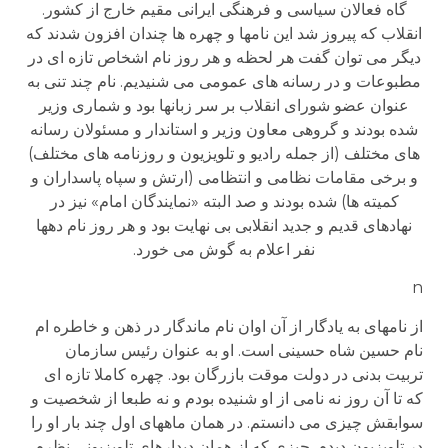
گاه فعالان سیاسی و فرهنگی ایرانی مقیم خارج از کشور.
انقلاب که پیروز شد این نامها و چهره ها چندان افزون شدند که
دیگر می توان گفت هر لحظه و هر روز نام اشخاص تازه ای در
مطبوعات و در رسانه های عمومی می شنیدیم. نام چند تنی به
عنوان عضو شورای انقلاب بر سر زبانها بود و شماری وزیر
شده بودند و گروهی معاون وزیر و استاندار و مسئولان رسانه
های مختلف (از جمله رادیو و تلویزیون و روزنامه های مختلف)
و برخی مقامات نظامی و انتظامی (ارتش و سپاه پاسداران و
کمیته ها) شده بودند و صد البته «نمایندگان امام» نیز در
نهادهای قدیم و جدید انقلابی بی نهایت بود و هر روز نام دهها
نفر اعلام به گوش می خورد.
n
از نامهای به یادگار از آن اوان نام ماندگار در ذهن و خاطره ام
نام حسین شاه حسینی است. او به عنوان رئیس سازمان
تربیت بدنی در دولت موقت بازرگان بود. چهره کاملا تازه ای
که تا آن روز نه نامی از او شنیده بودم و نه طبعا از شخصیت و
سوابقش چیزی می دانستم. در همان ماههای اول چند بار او را
در تلویزیون دیدم. چیزی که از همان دیدارهای تلویزیونی نظرم