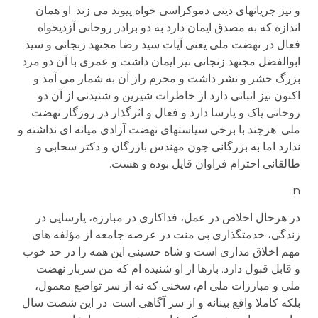
و نیز جریانهای دینی دموکراسی خواه پیوند می زند. او همان
اندازه که به مصدق ایمان دارد به دو برادر روحانی آزدیخواه
فعال در نهضت ملی یعنی آیات سید رضا مجتهد زنجانی و سید
ابوالفضل مجتهد زنجانی نیز ایمان داشت و عمری با آن دو مرد
بزرگ حشر و نشر داشت و محرم راز آن به شمار می آمد و
اکنون نیز انبانی دارد از خاطرات شیرین و شنیدنی از آن دو
روحانی پاک و پارسا دارد و فعال و اثرگذار در روزگار نهضت
ملی. هرچند با برخی سیاستهای نهضت آزادی میانه ای نداشته و
ندارد اما به بزرگانی چون مهندس بازرگان و دکتر سحابی و
طالقانی احترام فراوان قایل بوده و هست.
n
در هرحال اخلاص در عمل، فداکاری در مبارزه، پارسایی در
زندگی، خدمتگذاری بی منت در عرصه جامعه از مؤلفه های
مهم اخلاق مداری است و شاه حسینی این همه را در حد خوب
و قابل قبول دارد. بارها از او شنیده ام که من سرباز نهضت
ملی و مبارزات ملی ام، سخنی که نه از سر تواضع معمول،
بلکه کاملا واقع بینانه و از سر آگاهی است. در این شصت سال