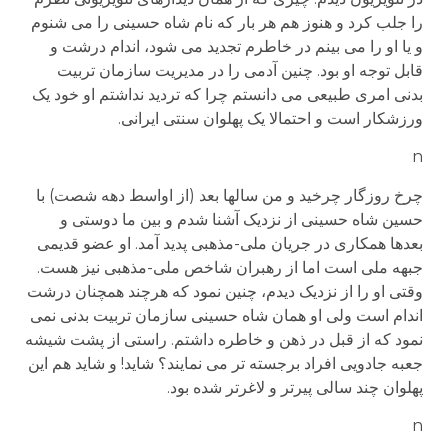
را جلب کرد و هنوز هم هر بار که نام شاه حسینی را می شنوم
و یا او را می بینم در خاطرم تجدید می شود، اندام درشت و
قابل توجه او بود. چنین آدمی را در مدیریت سازمان تربیت
بدنی امری طبیعی می دانستم چرا که تردید نداشتم او خود یک
ورزشکار است و احتمالا یک پهلوان سنتی ایرانی.
n
چرخ روزگار چرخید و من سالها بعد (از اواسط دهه شصت) با
حسین شاه حسینی از نزدیک آشنا شدم و بین ما دوستی و
بعدها همکاری در جریان ملی-مذهبی پدید آمد. او عضو قدیمی
جبهه ملی است اما از رهبران شاخص ملی-مذهبی نیز هست.
وقتی او را از نزدیک دیدم، چنین نمود که هرچند همچنان درشت
اندام است ولی او همان شاه حسینی سازمان تربیت بدنی نمی
نمود که از قبل در ذهن و خاطره داشتم. راستی از پشت شیشه
جعبه جادویی افراد برجسته تر می نمایند؟ شاید! و شاید هم این
پهلوان چند سالی پیرتر و لاغرتر شده بود.
n