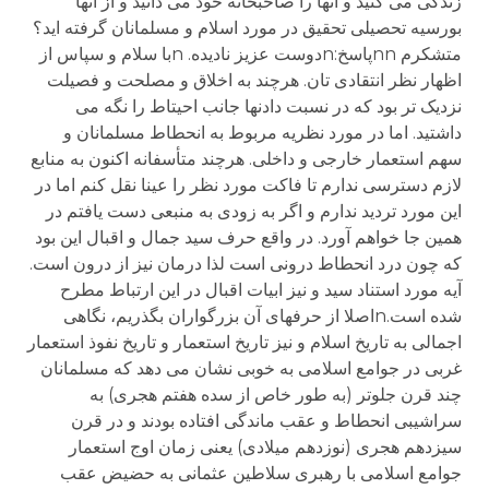
زندگی می کنید و آنها را صاحبخانه خود می دانید و از آنها
بورسیه تحصیلی تحقیق در مورد اسلام و مسلمانان گرفته اید؟
متشکرم nnپاسخ:nدوست عزیز نادیده. nبا سلام و سپاس از
اظهار نظر انتقادی تان. هرچند به اخلاق و مصلحت و فصیلت
نزدیک تر بود که در نسبت دادنها جانب احیتاط را نگه می
داشتید. اما در مورد نظریه مربوط به انحطاط مسلمانان و
سهم استعمار خارجی و داخلی. هرچند متأسفانه اکنون به منابع
لازم دسترسی ندارم تا فاکت مورد نظر را عینا نقل کنم اما در
این مورد تردید ندارم و اگر به زودی به منبعی دست یافتم در
همین جا خواهم آورد. در واقع حرف سید جمال و اقبال این بود
که چون درد انحطاط درونی است لذا درمان نیز از درون است.
آیه مورد استناد سید و نیز ابیات اقبال در این ارتباط مطرح
شده است.nاصلا از حرفهای آن بزرگواران بگذریم، نگاهی
اجمالی به تاریخ اسلام و نیز تاریخ استعمار و تاریخ نفوذ استعمار
غربی در جوامع اسلامی به خوبی نشان می دهد که مسلمانان
چند قرن جلوتر (به طور خاص از سده هفتم هجری) به
سراشیبی انحطاط و عقب ماندگی افتاده بودند و در قرن
سیزدهم هجری (نوزدهم میلادی) یعنی زمان اوج استعمار
جوامع اسلامی با رهبری سلاطین عثمانی به حضیض عقب