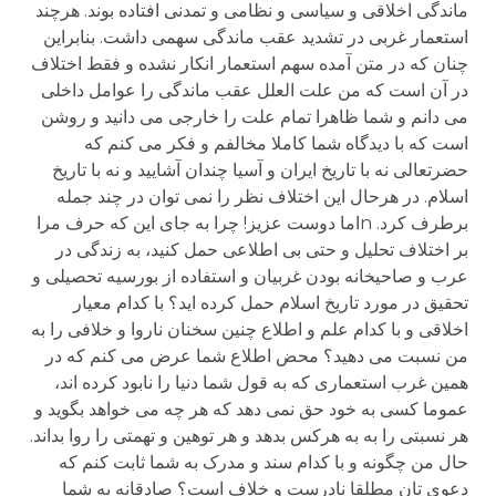
ماندگی اخلاقی و سیاسی و نظامی و تمدنی افتاده بوند. هرچند
استعمار غربی در تشدید عقب ماندگی سهمی داشت. بنابراین
چنان که در متن آمده سهم استعمار انکار نشده و فقط اختلاف
در آن است که من علت العلل عقب ماندگی را عوامل داخلی
می دانم و شما ظاهرا تمام علت را خارجی می دانید و روشن
است که با دیدگاه شما کاملا مخالفم و فکر می کنم که
حضرتعالی نه با تاریخ ایران و آسیا چندان آشایید و نه با تاریخ
اسلام. در هرحال این اختلاف نظر را نمی توان در چند جمله
برطرف کرد. nاما دوست عزیز! چرا به جای این که حرف مرا
بر اختلاف تحلیل و حتی بی اطلاعی حمل کنید، به زندگی در
عرب و صاحیخانه بودن غربیان و استفاده از بورسیه تحصیلی و
تحقیق در مورد تاریخ اسلام حمل کرده اید؟ با کدام معیار
اخلاقی و با کدام علم و اطلاع چنین سخنان ناروا و خلافی را به
من نسبت می دهید؟ محض اطلاع شما عرض می کنم که در
همین غرب استعماری که به قول شما دنیا را نابود کرده اند،
عموما کسی به خود حق نمی دهد که هر چه می خواهد بگوید و
هر نسبتی را به به هرکس بدهد و هر توهین و تهمتی را روا بداند.
حال من چگونه و با کدام سند و مدرک به شما ثابت کنم که
دعوی تان مطلقا نادرست و خلاف است؟ صادقانه به شما