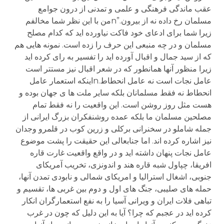
عقب ماندگی فرهنگی و علمی و تمدنی از درون جوامع
مسلمان رخ داده نه از بیرون.”nمن با این نظر شما مخالفم
زیرا شما برای ادعای خود فاکت نیاورده اید که کدام مصلح
مسلمان و در چه منبعی این حرف را زده است. نمونه هایی هم
که از سید جمال و اقبال آورده اید را تفسیر به رای کرده اید
زیرا منظور آنها همانطور که در شعر اقبال نیز مستتر است
عامل نجات است نه عامل انحطاط.nاینکه استعمار عامل
انحطاط نه فقط مسلمانان بلکه سایر ملت ها ی جهان بوده و
هست مثل روز روشن است. این واقعیت را نه فقط تمام
مصلحین مسلمان ما بلکه عمده روشنفکران بزرگ ایرانی از
جمله شاملو در سخنرانی برکلی و زرین کوب در قلمرو وجدان
نیز اشاره کرده اند. اما جنابعالی این حقیقت را پشت موضوع
عامل نجات پنهان داشته اید و در واقع واقعیت غارت قاره
افریقا، چپاول شبه قاره هند و اندونزی، تخریب آمریکای
جنوبی، اشغال استرالیا و امریکای شمالی و نابودی تمدن آنها،
حمله های صلیبی، جنگ های اول و دوم بین غربی ها، تقسیم و
تباهی فلات ایران و ویرانی آسیا را به نفع استعمارگران انکار
کرده اید در عجبم که چرا؟ آیا به این دلیل که چون در غرب