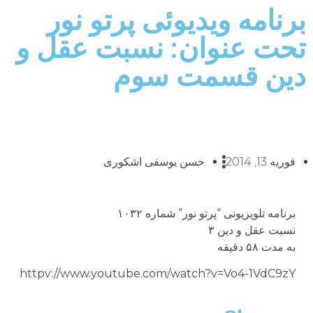
برنامه ويديوئى پرتو نور
تحت عنوان: نسبت عقل و
دين قسمت سوم
فوریه 13, 2014
حسن یوسفی اشکوری
برنامه تلويزيونى “پرتو نور” شماره ۱۰۳۲
نسبت عقل و دين ۳
به مدت ۵۸ دقيقه
httpv://www.youtube.com/watch?v=Vo4-1VdC9zY