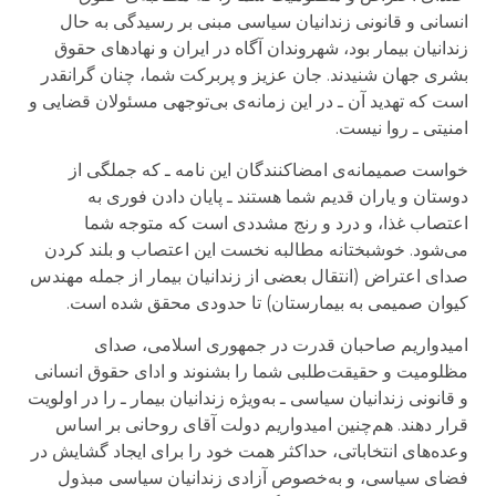
انسانی و قانونی زندانیان سیاسی مبنی بر رسیدگی به حال
زندانیان بیمار بود، شهروندان آگاه در ایران و نهادهای حقوق
بشری جهان شنیدند. جان عزیز و پربرکت شما، چنان گرانقدر
است که تهدید آن ـ در این زمانه‌ی بی‌توجهی مسئولان قضایی و
امنیتی ـ روا نیست.
خواست صمیمانه‌ی امضاکنندگان این نامه ـ که جملگی از
دوستان و یاران قدیم شما هستند ـ پایان دادن فوری به
اعتصاب غذا، و درد و رنج مشددی است که متوجه شما
می‌شود. خوشبختانه مطالبه نخست این اعتصاب و بلند کردن
صدای اعتراض (انتقال بعضی از زندانیان بیمار از جمله مهندس
کیوان صمیمی به بیمارستان) تا حدودی محقق شده است.
امیدواریم صاحبان قدرت در جمهوری اسلامی، صدای
مظلومیت و حقیقت‌طلبی شما را بشنوند و ادای حقوق انسانی
و قانونی زندانیان سیاسی ـ به‌ویژه زندانیان بیمار ـ را در اولویت
قرار دهند. هم‌چنین امیدواریم دولت آقای روحانی بر اساس
وعده‌های انتخاباتی، حداکثر همت خود را برای ایجاد گشایش در
فضای سیاسی، و به‌خصوص آزادی زندانیان سیاسی مبذول