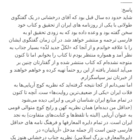
——-
پاسخ:
شاید حدود ده سال قبل بود که آقای درخشانی در یک گفتگوی
طولانی با یکی از روزنامه های ایران از تحقیق و کتاب خود
سخن گفته بود و وعده داده بود که به زودی تحقیق او به
فارسی ترجمه و منتشر خواهد شد. در آن زمان گفتگوی ایشان
را با علاقه خواندم و از آنجا که «لکلّ جدید لذّه» بسیار جذاب به
نظر آمد و همواره منتظر بودم تا کتاب را بخوانم. اما تا کنون
متوجه نشده‌ام که کتاب منتشر شده و از گفتارتان چنین بر
می‌آید انتشار یافته از این رو حتماً تهیه کرده و خواهم خواهند و
از خبرتان نیز سپاسگزارم.
اما نمی‌دانم از کجا نتیجه گرفته‌اید که نظریه کوچ آریایی‌ها به
فلات ایران «یکی از ضعیف‌ترین روایت‌ها» ست. آنچه تا کنون
در تمام منابع ایران شناسان غربی و ایرانی دیده می‌شود
(حداقل من دیده‌ام) همان نظریه کهن و رایج کوچ متوالی قومی
به عنوان آریایی (البته با تلفظ‌ها و کتابت‌های متفاوت) به نجد
ایران است. در تمام دایره المعارفها و فرهنگ نامه های حداقل
فارسی چنین است (از جمله مدخل «آریاییان» در
دایره‌المعارف بزرگ اسلامی). نظریه جناب درخشانی هنوز یک