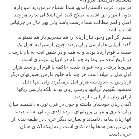
در مورد عرب دانستن امدیها شما اشتباه فرموردید امیدوارم
بدون اصرار این اشتباه اصلاح کنید. این اشکالی ندارد هر چند
اصل و اهم مطالب شما درست باشد ولی بهر حال در جزئیاتی
اشتباه باشد.
ببینم اگر اص وجود تبار آریای را هم بپذیریم باز هم نمیتواند
گفت آریایی ها پارسی زبان بودند! چون پارسیها به اقول یک
طبقه یا قوم آریایا بودند و نه همه و در ضمن انچه به نام پارسی
در تاریخ آمده مربوط به چند نام در ادبیان سومری است
مربوط پرشی و به عنوان طبقه حاکمه یا قوم از واسط هزار
اول قبل از میلاد است هر چند نام خلیج فارس بصورتهای دیگر
از پارس به حدود سه هزار قبل برمیگردد ولی اینها دلیل
نمیشود بگوییم آریاییها پارسی زبان بودند بلکه پارسی زبانها
آریای زبان یا آریایی تبار بودند.
اکدی زبان خودشان داشته و چون در قرن نوزده دانشمند میان
زبان عبری و عربی و زبانهای مرده اکدی و بالی تشابه دیدند
انها زبان سامی نامیدند و بعبارت دیگر عربی در طبقه بندی از
قزن نوزدهم همخانواده اکدی است و نه اینکه اکدی همان
عربی است!