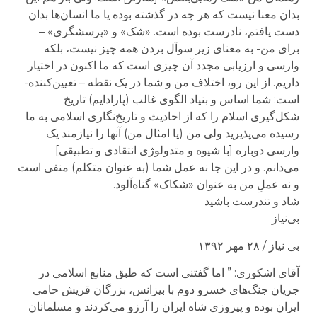
بدان معنا نیست که هر چه در گذشته بوده یا ما انسان‌ها بدان
دست یافتم، نادرست بوده است. «شک» و «پرسشگری» –
برای من- به معنای زیر سوآل بردن همه چیز نیست، بلکه
وارسی و ارزیابی مجدد آن چیزی است که ما اکنون در اختیار
داریم. از این رو، اختلاف من و شما در یک نقطه – تعیین‌کننده-
است: شما اساس و بنیاد الگوی غالب (پارادایم) تاریخ
شکل‌گیری اسلام را که از احادیث و تاریخ‌نگاری اسلامی به ما
رسیده می‌پذیرید ولی من (یا امثال من) آنها را نیازمند یک
وارسی دوباره [با شیوه و متدولوژی انتقادی و تطبیقی]
می‌دانم. و در این جا نه عمل شما (به عنوان متکلم) منفی است
و نه عمل‌ِ من به عنوان «شکاک» گناه‌آلود.
شاد و تندرست باشید
بی‌نیاز
بی نیاز / ۲۸ مهر ۱۳۹۲
آقای اشکوری: ” اما گفتنی است که طبق منابع اسلامی در
جریان جنگ‌های خسرو دوم با بیزانس، بزرگان قریش حامی
ایران بوده و پیروزی شاه ایران را آرزو می‌کردند و مسلمانان