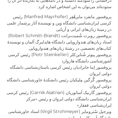
درخشانی را سودمند دانسته و در نامه‌هایی به نگارندهٔ اثر آن را
ستوده‌اند می‌توان به این اشخاص اشاره کرد:
پروفسور مانفرد مایرهُفِر (Manfred Mayrhofer) رئیس
کرسی ایران‌شناسی دانشگاه وین و نویسندهٔ آثار پرشمار علمی
در زمینهٔ زبان‌های ایرانی و آریایی
پروفسور روبرت شْمیت‌برانت (Robert Schmitt-Brandt)
استاد زبان‌های هندواروپایی دانشگاه هایدلبرگ آلمان و نویسندهٔ
کتاب‌های تخصصی در رشتهٔ زبان‌های هندواروپایی
پروفسور پیوتر شْتاین‌کلر (Piotr Steinkeller) رئیس کرسی
آشورشناسی دانشگاه هاروارد
پروفسور اِما خانزادیان رئیس کرسی باستان‌شناسی دانشگاه
دولتی ایروان
پروفسور گُرگین مِلیکیان رئیس دانشکدهٔ خاورشناسی دانشگاه
دولتی ایروان
پروفسور گارنیک آساتوریان (Garnik Asatrian) رئیس کرسی
ایران‌شناسی دانشگاه دولتی ایروان و رئیس «مرکز
ایران‌شناسی قفقاز»
ویرجیل سْترومایر (Virgil Strohmeyer) استاد خاورشناسی
دانشگاه آمریکایی ایروان»