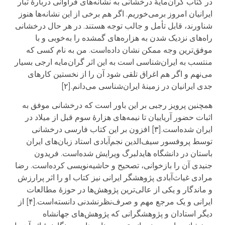
در کتاب گران‌مایهٔ درخشانی به نشانه‌های فراوانی دربارهٔ تبار
ایرانیان امروز برمی‌خوریم. اگر هم برخی از این نشانه‌ها هنوز
شناورند، قابل تأمل و جالب توجه هستند. در هر حال درخشانی
راه‌های نزدیک شدن به هزاره‌های گمشده را به‌خوبی و با
موفق‌ترین وجه ممکن نشان داده‌است. من به نام کسی که
منتسب به ایران‌شناسی است به این اثر گران‌مایه ارجی بسیار
می‌نهم و اگر هم اغراق تلقی شود آن را از نخستین کارهای
جدی ایرانیان در زمینهٔ ایران‌شناسی می‌دانم.[۲]
همچنین پرویز رجبی بر این باور است که درخشانی موفق به
اثبات حضور آریاییان تا نیمه‌های هزارهٔ سوم قبل از میلاد در
ایران شده‌است.[۳] افزون بر این کتاب فارسی درخشانی
توسط پروفسور سیف‌الدین نجم‌آبادی استاد زبان‌های ایران
باستان در دانشگاه هایدلبرگ ویرایش شده‌است. فریدون
جنیدی آن را بازخوانی، تصحیح و حاشیه‌نویسی کرده‌است. رضا
مرادی غیاث‌آبادی پژوهشگر ایرانی نیز کتاب او را اثر پرارزش
و ماندگار و یکی از عالی‌ترین پژوهش‌ها در حوزهٔ مطالعات
ایرانی و یک مرجع مهم و صرف‌نظرنشدنی دانسته‌است.[۴] از
دیگر استادان و پژوهشگرانی که پژوهش‌های جهانشاه