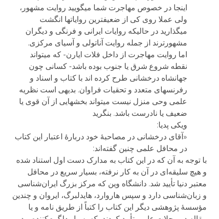
اینجا در خصوص مهاجرت شما میگویید روایت مشهور،
ولی عملا روی کی از ضعیفترین روایاتها انگشت
میگذارید در حالیکه روایات ایرانی و فرنگی و دیگران
مشهورترند از جمله روایت آناتولی و آسیای مرکزی.
اما روایت مهاجرت از داخل فلات ایارن- که میتواند
نقطه شروع شرق یا جنوب بوده باشد- کسانی چون
جهانشاه درخشانی طرح کرده اند با کتاب و اسناد و
رفرنسهای متعدد و تحقیات فراوان. بدیهی است نظریه
علمی وحی منزل نیست میتواند بخشهایی از آن قوی یا
ضعیف یا نادرست باشد. بنگرید
ویکی پدیا:
«آقای درخشانی در مصاحبهٔ خود دربارهٔ اعتبار این کتاب
در محافل علمی چنین گفته‌اند:
با توجه به آن که در این کتاب به مدارک دست اول استناد شده
و هیچ سلیقه‌ای در آن به کار نرفته، بسیار سریع در محافل
معتبر دنیا تأیید شد. دانشگاه وین که مرکز بزرگ ایران‌شناسی
و زبان‌شناسی دارد و سپس هاروارد، هایدلبرگ، ایروان و چندین
مؤسسهٔ پژوهشی دیگر این کتاب را کتباً از طریق نامه و یا
مقاله در مجلات علمی تأیید کردند، که بسیار دلگرم‌کننده بود.