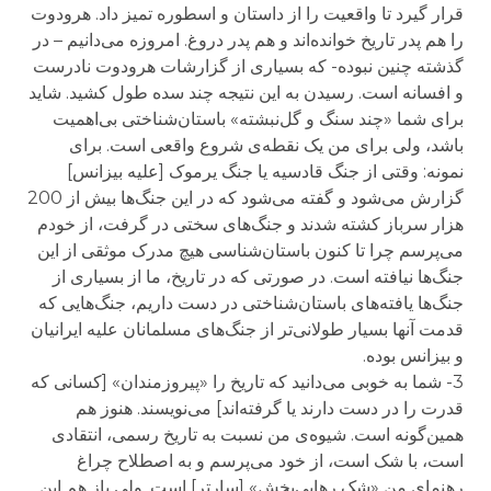
قرار گیرد تا واقعیت را از داستان و اسطوره تمیز داد. هرودوت
را هم پدر تاریخ خوانده‌اند و هم پدر دروغ. امروزه می‌دانیم – در
گذشته چنین نبوده- که بسیاری از گزارشات هرودوت نادرست
و افسانه است. رسیدن به این نتیجه چند سده طول کشید. شاید
برای شما «چند سنگ و گل‌نبشته» باستان‌شناختی بی‌اهمیت
باشد، ولی برای من یک نقطه‌ی شروع واقعی است. برای
نمونه: وقتی از جنگ قادسیه یا جنگ یرموک [علیه بیزانس]
گزارش می‌شود و گفته می‌شود که در این جنگ‌ها بیش از 200
هزار سرباز کشته شدند و جنگ‌های سختی در گرفت، از خودم
می‌پرسم چرا تا کنون باستان‌شناسی هیچ مدرک موثقی از این
جنگ‌ها نیافته است. در صورتی که در تاریخ، ما از بسیاری از
جنگ‌ها یافته‌های باستان‌شناختی در دست داریم، جنگ‌هایی که
قدمت آنها بسیار طولانی‌تر از جنگ‌های مسلمانان علیه ایرانیان
و بیزانس بوده.
3- شما به خوبی می‌دانید که تاریخ را «پیروزمندان» [کسانی که
قدرت را در دست دارند یا گرفته‌اند] می‌نویسند. هنوز هم
همین‌گونه است. شیوه‌ی من نسبت به تاریخ رسمی، انتقادی
است، با شک است، از خود می‌پرسم و به اصطلاح چراغ
رهنمای من «شک رهایی‌بخش» [سارتر] است. ولی باز هم این