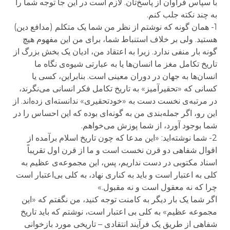
با سپاس فراوان از پاسخ‌تان. لازم است در این جا توجه شما را
به چند نکته جلب کنم.
1- همان گونه که نوشتم از نظر من شما یک متکلم (مدافع دین)
هستید. ولی بر خلاف استنباط شما، برای من این مفهوم هیچ
گونه بار منفی ندارد. زیرا به اعتقاد من، ادیان یک بخش بزرگ از
تاریخ تکامل مغز ما انسان‌ها یا به عبارتی شیوه‌ی نگاه ما
انسان‌ها به جهان در دوران معینی است. بنابراین، کسی یا
کسانی که «تحقیرآمیز» به تاریخ تکامل فکر انسانی می‌نگرند،
در مرتبه‌ی نخست دست به «خودتحقیری» ندانسته‌ای زده‌اند. از
این رو، اگر جمله‌بندی من به گونه‌ای بوده که این احساس را در
شما بوجود آورد، از شما پوزش می‌خواهم.
2- شما نوشته‌اید: «این مدعا که چون تاریخ اسلام برآمده از
اقوال شفاهی دو قرن نخست است و ما از قرن اول تقریباً
اسناد مکتوبی در دست نداریم، پس، این مجموعه‌ی عظیم به
کلی به اعتبار است و باید به کناری نهاد، به کلی بی‌اعتبار است
چرا که نه معقول است و نه مقبول.»
اگر شما یک بار دیگر به کامنت توجه کنید، من نگفتم که «این
مجموعه عظیم» به کلی بی اعتبار است، نوشتم که باید تاریخ
شفاهی از طریق یک فرآیند انتقادی – تاریخی مورد بازخوانی