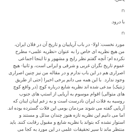
n
با درود.
n
مورد نخست: اولا- در باب آریاییان و تاریخ آن در فلان ایران،
من هیچ نظریه ای خاص را به عنوان «نظریه علمی» مطرح
نکرده ام؛ آنچه گفتم نظر رایج و مشهور و تا اینجا اجماعی
عموم تاریخ نگران غربی و شرقی و ایرانی است، و ثانیا- هیچ
اصراری هم در این باب ندارم و در مقاله من نیز چنین اصراری
وجود ندارد. با این همه می دانم برخی اخیرا (حتی از طریق
ژنتیک) مدعی شده اند نظریه شایع درباره کوچ (در واقع کوچ
های متوالی) اقوام موسوم به آریایی از استپ های جنوب
روسیه به فلات ایران نادرست است و به زعم اینان اینان که
آریایی گفته می شوند مردمان بومی این فلات گسترده بوده اند.
اما می دانیم این نظریه تازه هنوز چندان مدلل و مستند و
استوار نشده که بتواند با نظریه شایع و مقبول رقابت کنند. باید
منتظر ماند تا سیر تحقیقات علمی در این مورد به کجا می