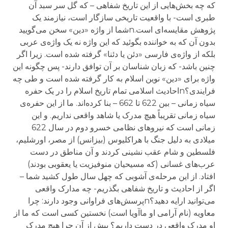
که چه بخش‌هایی از این تاریخ شفاهی – که گل سر سبد آن
طبری است- با واقعیت تاریخی سازگار است، نیازمند یک
پژوهش مقایسه‌ای است.nشما از واژه «دین» سخن می‌گویید
بدون آن که به خواننده بگوئید که این واژه نه یک واژه‌ی عربی
بلکه از واژه‌ی فارسی «دئن یا دئنا» گرفته شده است. زیرا اگر
چنین باشد- که زبان شناسان بر آن توافق دارند- پس چگونه این
واژه برای «دین» نوین اسلام به کار گرفته شده است و طی چه
فرایندی؟nاحادیث اسلامی تمام تاریخ اسلام را در یک حفره
سیاه زمانی – بین 622 تا 662 – بنا کرده‌اند. ما از این حفره‌ی
سیاه‌‌ زمانی تقریباً هیچ مدرک یا شاهد واقعی نداریم. و این
زمانی است که نیروهای نظامی خسرو دوم در سال 622
میلادی به دلیل جنگ با هراکلیوس (بیزانس) از مصر، اورشلیم،
فلسطین و شام عقب نشینی کردند و آن مناطق در دست
عرب‌های غسانی (که مسیحیان منوفیزیت یا یعقوبی بودند)
افتاد. از این مرحله‌ی آشوبی که چهل سال طول کشید شما –
اگر از احادیث و تاریخ شفاهی بگذریم- چه مدارک واقعی
می‌توانید ارایه دهید؟nپرسش‌های فراوانی وجود دارند: چرا
معاویه (نام آرامی او ماآویا است) نخستین کسی است که ما از
او مدرک واقعی در دست داریم؟ پیش از آن چرا هیچ مدرک