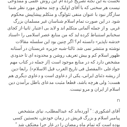
نخست به این نکته تصریح کرده ام. این روش علمی و ممدوحی
نیست هر سخنی که با آقای اولیک و چند محقق مورد نظر شما
سازگار نبود با عنوان منفی تئولوگ و متکلم پیشاپیش محکوم
شود. در این صورت تمام اسلام شناسان غیر مسلمان بزرگ
غربی و از جمله آلمانی متکلم اند و لابد بی اعتبار. ثانیا-از کجای
سخنانم استنباط کرده اید که من منابع عصر اسلامی را «اسناد
خدشه ناپذیر» دانسته ام؟ اگر چنین بود این سلسله مقالات
نوشته و منتشر نمی شد. ثالثا-شبه جزیره عربستان در آستانه
ظهور اسلام کم و بیش تعریف روشن و محدوده ای تا حدودی
مشخص دارد که در منابع موجود است (از جمله در کتاب مهم
جوادعلی «المفصل فی تاریخ العرب قبل الاسلام»). رابعا-دین
از ریشه دئنای ایرانی، یکی از دعاوی است و دعاوی دیگری هم
هست؛ ولی هرچه باشد، قطعا مثبت مدعای باطل برآمدن دین
اسلام از ایران و مرو نیست.
n
آقای اشکوری : ” آورده‌اند که عبدالمطلب، نیای متشخص
پیامبر اسلام و بزرگ قریش در زمان خودش، نخستین کسی
بوده است که تمام ماه رمضان را در غار حرا معتکف شد ”