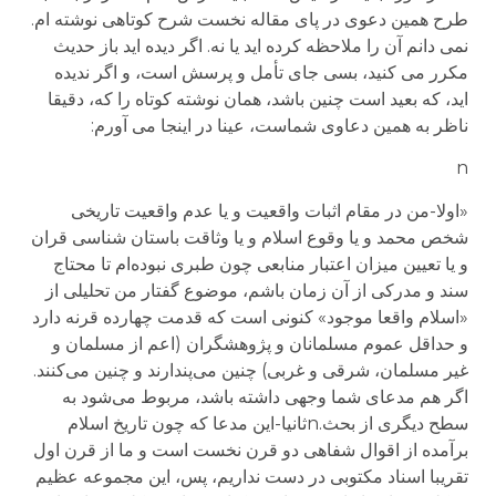
طرح همین دعوی در پای مقاله نخست شرح کوتاهی نوشته ام.
نمی دانم آن را ملاحظه کرده اید یا نه. اگر دیده اید باز حدیث
مکرر می کنید، بسی جای تأمل و پرسش است، و اگر ندیده
اید، که بعید است چنین باشد، همان نوشته کوتاه را که، دقیقا
ناظر به همین دعاوی شماست، عینا در اینجا می آورم:
n
«اولا-من در مقام اثبات واقعیت و یا عدم واقعیت تاریخی
شخص محمد و یا وقوع اسلام و یا وثاقت باستان شناسی قران
و یا تعیین میزان اعتبار منابعی چون طبری نبوده‌ام تا محتاج
سند و مدرکی از آن زمان باشم، موضوع گفتار من تحلیلی از
«اسلام واقعا موجود» کنونی است که قدمت چهارده قرنه دارد
و حداقل عموم مسلمانان و پژوهشگران (اعم از مسلمان و
غیر مسلمان، شرقی و غربی) چنین می‌پندارند و چنین می‌کنند.
اگر هم مدعای شما وجهی داشته باشد، مربوط می‌شود به
سطح دیگری از بحث.nثانیا-این مدعا که چون تاریخ اسلام
برآمده از اقوال شفاهی دو قرن نخست است و ما از قرن اول
تقریبا اسناد مکتوبی در دست نداریم، پس، این مجموعه عظیم