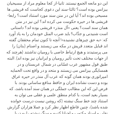
این دو مانعه الجمع نیستند. ثانیا-از کجا معلوم مراد از مسیحیان
بیزانس بوده است؟ ثالثا-سند این دعوی کجاست که قریشی ها
مسیحی بوده اند؟ آیا این در متن سند مورد استناد است؟ رابعا-
قریشی ها در حیره حکومت می کرده اند؟ این نیز در متن
همان سند است؟ یعنی «آل منذر» قریشی بوده اند؟ داستانی
است شنیدنی و جذّاب!! باید ضرب المثل خودمان را به یاد آورد
که: «به حق چیزهای نشنیده»! آنچه تا کنون تمام محققان گفته
اند قبایل متعدد قریش در مکه می زیستند و اصنام (بتان) را
می پرستیدند و هیچ ارتباط خاصی با رومیان نداشتند (هرچند که
از جهات مختلف تحت تأثیر رومیان و ایرانیان نیز بوده اند). البته
طبق قول مشهور عرب غسّانی در شمال عربستان و در
همسایگی بیزانس می زیستند و متحد و در واقع تحت الحمایه
امپراتوری بودند همان گونه که عرب آل منذر در حیره عراق
بوده و دست نشانده ایران و حافظ منافع ساسانی بودند. با
فرض این که این مطالب جملگی در همان سند آمده باشد، که
بسیار بعید است، با کدام منطق علمی و عقلی می توان به
استناد چند خط سنگ نبشته (که روشن نیست درست خوانده
شده باشد)، چنین قاطع اظهار نظر کرد و عملا هزاران گزارش
نقلی و اسناد مکتوب و احیانا کتیبه و سنگ نبشته را به دریا