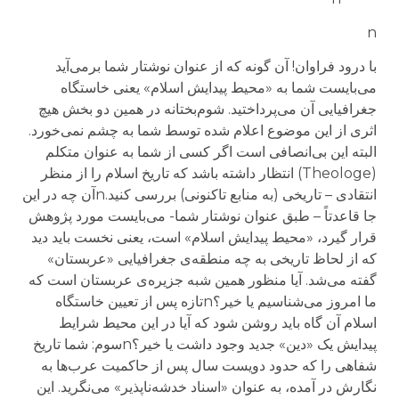
n
با درود فراوان! آن گونه که از عنوان نوشتار شما برمی‌آید
می‌بایست شما به «محیط پیدایش اسلام» یعنی خاستگاه
جغرافیایی آن می‌پرداختید. شوم‌بختانه در همین دو بخش هیچ
اثری از این موضوع اعلام شده توسط شما به چشم نمی‌خورد.
البته این بی‌انصافی است اگر کسی از شما به عنوان متکلم
(Theologe) انتظار داشته باشد که تاریخ اسلام را از منظر
انتقادی – تاریخی (به منابع تاکنونی) بررسی کنید.nآن چه در این
جا قاعدتاً – طبق عنوان نوشتار شما- می‌بایست مورد پژوهش
قرار گیرد، «محیط پیدایش اسلام» است، یعنی نخست باید دید
که از لحاظ تاریخی به چه منطقه‌ی جغرافیایی «عربستان»
گفته می‌شد. آیا منظور همین شبه جزیره‌ی عربستان است که
ما امروز می‌شناسیم یا خیر؟nتازه پس از تعیین خاستگاه
اسلام آن گاه باید روشن شود که آیا در این محیط شرایط
پیدایش یک «دین» جدید وجود داشت یا خیر؟nسوم: شما تاریخ
شفاهی را که حدود دویست سال پس از حاکمیت عرب‌ها به
نگارش در آمده، به عنوان «اسناد خدشه‌ناپذیر» می‌نگرید. این