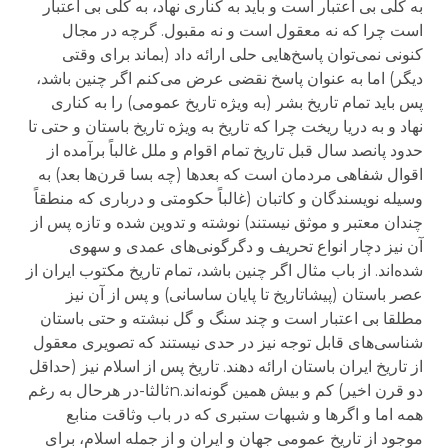
به کلی بی اعتبار است و باید به کناری نهاد، به کلی بی اعتبار
است چرا که نه معقول است و نه مقبول. گرچه در مجال
کنونی نمی‌توان پاسخ‌هایی حلی ارائه داد (بماند برای وقتی
دیگر) اما به عنوان پاسخ نقضی عرض می‌کنم اگر چنین باشد،
پس باید تمام تاریخ بشر (به ویژه تاریخ عمومی) را به کناری
نهاد و به دریا ریخت چرا که تاریخ به ویژه تاریخ باستان و حتی تا
حدود پانصد سال قبل تاریخ تمام اقوام و ملل غالباً برآمده از
اقوال شفاهی مردمان است که بعدها (چه بسا قرن‌ها بعد) به
وسیله نویسندگان و کاتبان (غالباً حکومتی و درباری که منطقاً
چندان معتبر و موثق نیستند) نوشته و تدوین شده و تازه پس از
آن نیز دچار انواع تحریف و دگرگونی‌های عمدی و سهوی
شده‌اند. از باب مثال اگر چنین باشد، تمام تاریخ مکتوب ایران از
عصر باستان (پیشاتاریخ تا پایان ساسانی) و پس از آن نیز
مطلقا بی اعتبار است و چند سنگ و گل نبشته و حتی باستان
شناسی‌های قابل توجه نیز در حدی نیستند که تصویری معقول
از تاریخ ایران باستان ارائه دهند. تاریخ پس از اسلام نیز (حداقل
دو قرن اخیر) کم و بیش همین گونه‌اند.nثالثا-در هرحال به رغم
همه اما و اگرها و شبهات ستبری که در باب وثاقت منابع
موجود از تاریخ عمومی جهان و ایران و از جمله اسلام، برای