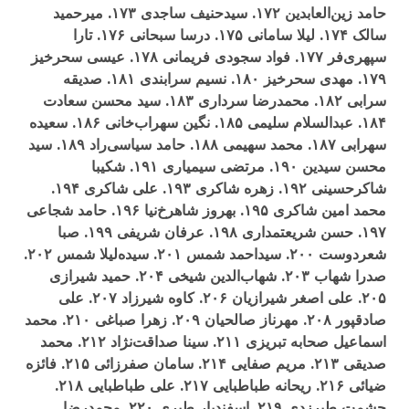
حامد زين‌العابدين ۱۷۲. سيدحنيف ساجدی ۱۷۳. ميرحميد
سالک ۱۷۴. ليلا سامانی ۱۷۵. درسا سبحانی ۱۷۶. تارا
سپهری‌فر ۱۷۷. فواد سجودی فريمانی ۱۷۸. عيسی سحرخيز
۱۷۹. مهدی سحرخيز ۱۸۰. نسيم سرابندی ۱۸۱. صديقه
سرابی ۱۸۲. محمدرضا سرداری ۱۸۳. سيد محسن سعادت
۱۸۴. عبدالسلام سليمی ۱۸۵. نگين سهراب‌خانی ۱۸۶. سعيده
سهرابی ۱۸۷. محمد سهيمی ۱۸۸. حامد سياسی‌راد ۱۸۹. سيد
محسن سيدين ۱۹۰. مرتضی سيمياری ۱۹۱. شکيبا
شاکرحسينی ۱۹۲. زهره شاکری ۱۹۳. علی شاکری ۱۹۴.
محمد امين شاکری ۱۹۵. بهروز شاهرخ‌نيا ۱۹۶. حامد شجاعی
۱۹۷. حسن شريعتمداری ۱۹۸. عرفان شريفی ۱۹۹. صبا
شعردوست ۲۰۰. سيداحمد شمس ۲۰۱. سيده‌ليلا شمس ۲۰۲.
صدرا شهاب ۲۰۳. شهاب‌الدين شيخی ۲۰۴. حميد شيرازی
۲۰۵. علی اصغر شيرازيان ۲۰۶. کاوه شيرزاد ۲۰۷. علی
صادقپور ۲۰۸. مهرناز صالحيان ۲۰۹. زهرا صباغی ۲۱۰. محمد
اسماعيل صحابه تبريزی ۲۱۱. سينا صداقت‌نژاد ۲۱۲. محمد
صديقی ۲۱۳. مريم صفايی ۲۱۴. سامان صفرزائی ۲۱۵. فائزه
ضيائی ۲۱۶. ريحانه طباطبايی ۲۱۷. علی طباطبايی ۲۱۸.
حشمت طبرزدی ۲۱۹. اسفنديار طبری ۲۲۰. محمدرضا