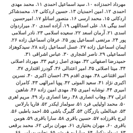
مهرداد احمدزاده ۱۰. سيد اسماعيل احمدی ۱۱. محمد مهدی
احمدی ۱۲. امين احمديان ۱۳. حسين اردکانی ۱۴. محمدشاکر
اردکانی ۱۵. محمد ارسی ۱۶. منصور اسانلو ۱۷. اميرحسين
اسد بيگی ۱۸. علی اسداللهی ۱۹. آزاده اسدی ۲۰. ميراردوان
اسدی ۲۱. آرمان اسعد ۲۲. سعيده اسلامی ۲۳. نادر اسلامی
پور ۲۴. مرتضی اسماعيل پور ۲۵. عرفان اسماعيل زاده ۲۶.
ايمان اسماعيل زاده ۲۷. عسل اسماعيل زاده ۲۸. سيدکوهزاد
اسماعيلی ۲۹. ناصر اشجاری ۳۰. عباس اشراقی ۳۱.
حميدرضا اصفهانی ۳۲. مهدی اصل زعيم ۳۳. مهرداد اصلانی
۳۴. مينا اصلانی ۳۵. امير اعتدالی ۳۶. گودرز اقتداری ۳۷.
امير اقتناعی ۳۸. مهدی اقدم ۳۹. احسان اکبری ۴۰. نسرين
اکبری نژاد ۴۱. سعيد الموتی ۴۲. پويا امرالهی ۴۳. کامران
اميری ۴۴. نوشابه اميری ۴۵. مهدی امين زاده ۴۶. شاهين
انزلی ۴۷. وهاب انصاری ۴۸. رضا انصاری راد ۴۹. مريم اهری
۵۰. محمد اوليايی فرد ۵۱. سولماز ايکدر ۵۲. فاريا بارلاس
۵۳. عبدالعلی بازرگان ۵۴. گلبرگ باشی ۵۵. احمد باطبی ۵۶.
ايرج باقرزاده ۵۷. حسين باقری ۵۸. سارا باقری ۵۹. هومن
باقری ۶۰. مهران بختياری ۶۱. مهران براتی ۶۲. محمد برقعی
۶۳. تيرداد بنکدار ۶۴. سارا به فروتن ۶۵. نجات بهرامی ۶۶.