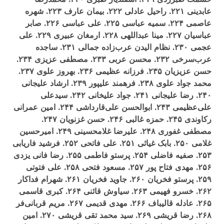
عابدينی ۲۲۱. راحيل عادلی ۲۲۲. بيمان عارف ۲۲۳. شهره
عاصمی ۲۲۴. سميه عباسی ۲۲۵. علی عباسی ۲۲۶. صابر
عباسيان ۲۲۷. مينا عبداللهی ۲۲۸. ارمغان عبيری ۲۲۹. علی
عجمی ۲۳۰. نظام اليدن عرب‌زاده جمالی ۲۳۱. ساجده
عرب‌سرخی ۲۳۲. محسن عربی ۲۳۳. مصطفی عزيزی ۲۳۴.
حسن عزيزيان ۲۳۵. فرزانه عظيمی ۲۳۶. بهروز علوی ۲۳۷.
محمد جواد علوی ۲۳۸. فرهمند عليپور ۲۳۹. ارشاد عليجانی
۲۴۰. رضا عليجانی ۲۴۱. جواد عليخانی ۲۴۲. سيدعلی
علی‌عظيمی ۲۴۳. ابوالحسن علی‌قارداشی ۲۴۴. امين عمرانی
رکاوندی ۲۴۵. حمزه غالبی ۲۴۶. حسن غزنويان ۲۴۷.
مصطفی غفوری ۲۴۸. عليرضا غلامحسينی ۲۴۹. اميرحسين
غلامی ۲۵۰. بابک غياثی ۲۵۱. علی فاتحی ۲۵۲. فرشيد فاريابی
۲۵۳. صفيه فاضلی ۲۵۴. پرستو فاطمی ۲۵۵. رضا فانی يزدی
۲۵۶. مهدی فتاح پور ۲۵۷. مسعود فتحی ۲۵۸. علی فتوتی
۲۵۹. پرستو فخريان ۲۶۰. جاويد فخريان ۲۶۱. شهرام فداکار
۲۶۲. خسرو فهيمی ۲۶۳. سياوش قائنی ۲۶۴. کبری قاسمی
۲۶۵. عادله قاليباف ۲۶۶. مهدی قديمی ۲۶۷. مريم قربانی‌فر
۲۶۸. رضا قريشی ۲۶۹. سيد محمد تقی قريشی ۲۷۰. امين