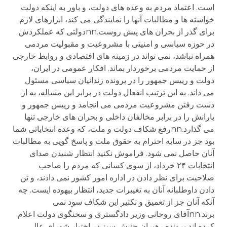
است. اعتماد مردم به وعده های دولت، و باور به اينکه دولت
خواسته ها و مطالبات آنها را نمايندگی می کند، ابزارهای لازم
برای گذر از بحران های پيش روست.nnدولتی که عملکردش
در حوزه سياسی و امنيتی با مشروعيت و مقبوليت مردمی
همراه نباشد، نمی تواند در زمينه های اقتصادی و روابط خارجی
از حمايت مردمی برخوردار بماند. افکار عمومی در ايران،
دولت و رييس جمهور را در پرونده زندانيان سياسی مسئول
می داند. به اين ترتيب انفعال دولت در برابر اين مساله، به از
دست رفتن مشروعيت مردمی می انجامد و رييس جمهور و
يارانش را در برابر مخالفان داخلی و بحران های خارجی تنها
می گذارد.nnرفع شکاف دولت و ملت، که وعده انتخاباتی شما
بود جز در سايه احترام به حقوق ملت و پاسخ گويی به مطالبات
آنان حاصل نمی شود. فراموش نکنيد انتظار شنيدن صدای
انتخابات ۲۴ خرداد، از سوی کسانی که مردم را صاحب
صلاحيت برای نظر دادن در اداره امور کشور نمی دادند، و تن
دادن داوطلبانه آنان به تغييرات جديد، انتظار بيهوده ايست. چه
آنکه آنان جز از تعميق و تکثير اين شکاف سود نمی
برند.nnآقای روحانی وزير دادگستری و سخنگوی دولت اعلام
کرده اند پرونده رهبران جنبش سبز در اختيار شورای عالی