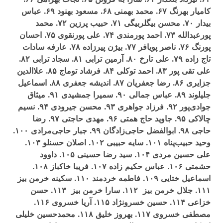
کاميار بهرنگ ۶۷. محمد بهمنی ۶۸. مسعود بهنود ۶۹. عباس
بيدار ۷۰. محسن بيگلربيگی ۷۱. حبيب پرزين ۷۲. محمد
پورعبدالله ۷۳. احمد پورمندی ۷۴. علی پورنقوی ۷۵. احسان
پورنگ ۷۶. ناصر پويافر ۷۷. بيژن پيرزاده ۷۸. عارفه سادات
تاج زاده ۷۹. علی تارخ ۸۰. آرمين ترابی ۸۱. سجاد ترابی ۸۲.
علی تقی پور ۸۳. احمد توکلی ۸۴. فرشاد توماج ۸۵. علاالدين
جزايری ۸۶. رضا جعفريان ۸۷. انديشه جعفری ۸۸. اسماعيل
جليلوند ۸۹. عباس جمالی ۹۰. سميرا جمشيدی ۹۱. ميثاق
جوادی‌پور ۹۲. فرزاد جواهری ۹۳. محسن جيرودی ۹۴. نسيم
چالاکی ۹۵. جاويد حاج همتی ۹۶. مهدی حاجتی ۹۷. رضا
حاجی ۹۸. ابوالفضل حاجی‌زادگان ۹۹. جبار حاجی‌مرادی ۱۰۰.
وحيد حبيب‌پناه ۱۰۱. سايه حبيبی ۱۰۲. اصلان حسنلو ۱۰۳.
علی حسين مردی ۱۰۴. سيد رضا حسينی ۱۰۵. داوود
حشمتی ۱۰۶. عباس حکيم زاده ۱۰۷. فريبا خاکباز ۱۰۸.
اسماعيل ختايی ۱۰۹. فاطمه خردمند ۱۱۰. سکينه خرمن بيز
۱۱۱. جلال خرمن بيز ۱۱۲. سارا خرمن بيز ۱۱۳. حسن
خزاعی ۱۱۴. حسين خسرونژاد ۱۱۵. آريا خسروی ۱۱۶.
مصطفی خسروی ۱۱۷. بهروز خليق ۱۱۸. محمدحسين خليلی