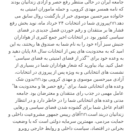
جامعه ايران در حالی منتظر رفع حصر و آزادی زندانيان بودند
که نامه همسر مهدی کروبی، و حمله ماموران امنيتی به
خانواده ميرحسين موسوی خبر از بازگشت روال سابق می
دهد.nnپيروزی شما در انتخابات ۲۴ خرداد ماه، نويد بخش رفع
فشار ها بر منتقدان و رقم خوردن فصل جديدی در فضای
سياسی کشور بود. در انتخابات اخير جمع کثيری از هواداران
جنبش سبز آراء خود را به نام شما به صندوق ها ريختند، به اين
اميد که به محدوديت های پس از انتخابات سال ۸۸ پايان دهيد و
به وعده خود برای “’گذر از فضای امنيتی به فضای سياسی”
عمل کنيد. بياد بياوريد که شعار هواداران شما در بسياری از
نشست های انتخاباتی و به ويژه پس از پيروزی در انتخابات،
آزادی ميرحسين موسوی و مهدی کروبی بود.nnبدون شک
وعده های انتخاباتی شما، برای “رفع حصر ها و محدوديت ها”
عامل مهمی در جذب رای منتقدان و معترضان بود. جامعه
مدنی وعده های انتخاباتی شما را در خاطر دارد و در انتظار
اقدام عاجل شما برای گشوده شدن فضای سياسی و رهايی
زندانيان دربند است.nnآقای رييس جمهور مشروعيت داخلی و
حمايت مردمی، مهمترين سرمايه دولتی است که با وضعيت
بحرانی در اقتصاد، سياست داخلی و روابط خارجی روبرو