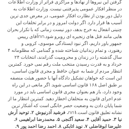
گرفتن اين نيروها از نهادها و مراکزی فراتر از وزارت اطلاعات
در منظر افکار عمومی پذيرفتنی نيست. وزارت اطلاعات به
دليل دور بودن از نظارت افکار عمومی، در معرض جدی ترين
آسيب ها قرار دارد. اگر دولت امروز و در برابر تخلفات اين
چنينی انفعال به خرج بدهد، دور نيست زمانی که با تکرار بحران
هايی مانند قتل های زنجيره ای روبرو شود.nnآقای رييس
جمهور باور داريم، اگر نبود ايستادگی موسوی، کروبی و
رهنورد، و تمام زندانيان شناخته شده و گمنامی که مظلومانه ۴
سال گذشته را در زندان و محروميت گذراندند، انتخابات ۲۴
خرداد و به قدرت رسيدن منتخب ملت رقم نمی خورد. کمترين
انتظار مردم از شما به عنوان حافظ و مجری قانون اساسی،
اين است که خواهان تشکيل دادگاه آنها با حضور هيئت منصفه
بر طبق اصل ۱۶۸ قانون اساسی‌ شويد. اگر مانعی در اين راه
وجود دارد، باز هم بعنوان مجری قانون اساسی‌ بايد در مورد
عدم اجرای قانون به متخلفان اخطار دهيد. کمترين انتظار ما از
شما پايان دادن به وضعيت حصر خانگی است که آشکار ترين
نشانه تعليق قانون است.nn
۱. فرشيد آذرنيوش ۲. توحيد آرش
نيا ۳. حميد آقايی ۴. سعيد آگنجی ۵. محمدرضا ابراهيمی ۶.
عليرضا ابوفاضلی ۷. نويد اتابکی ۸. احمد رضا احمد پور ۹.