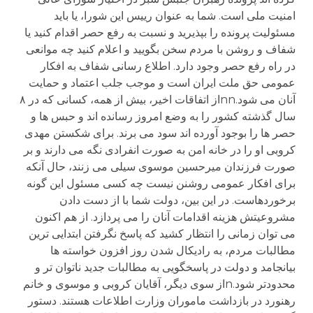
امنيت ملی است. شما به عنوان رييس اين شورا، يا بايد
مسئوليت پرونده را بپذيريد و نسبت به رفع حصر اقدام کنيد يا
شفاف و روشن با مردم سخن بگوييد و اعلام کنيد چه موانعی
در راه رفع حصر وجود دارد. اطلاع رسانی شفاف به افکار
عمومی حق ملت ايران است و موجب جلب اعتماد و حمايت
آنان می شود.nnاز اتفاقات اخير، بيش از همه، کسانی که در ۸
سال گذشته کشور را به وضع امروز رسانده اند و حبس ها و
حصر ها را بوجود آورده اند سود می برند. برای شکستن مهدی
کروبی او را در خانه امن به صورت انفرادی نگه می دارند و بر
صورت فرزندان ميرحسين موسوی سيلی می زنند، حال آنکه
برای افکار عمومی روشنن نيست چه کسی مسئول اين گونه
برخوردهاست. در اين بين، دولت شما با از دست دادن
مشروعيتش هزينه اقدامات آنان را می پردازد. از هم اکنون
می توان زمانی را انتظار کشيد که پاسخ نگرفتن ابتدايی ترين
مطالبات مردم، به راديکال شدن روز افزون خواسته ها
بيانجامد و دولت در پاسخگويی به مطالبات جديد ناتوان تر و
محدودتر شود.nاز سوی ديگر، آقايان کروبی و موسوی و خانم
رهنورد در بازداشت ماموران وزارت اطلاعات هستند. دستور