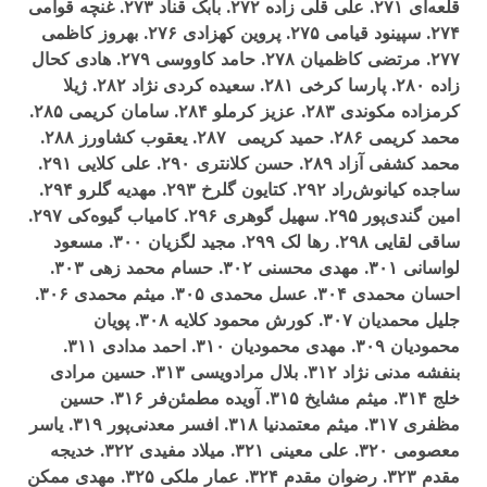
قلعه‌ای ۲۷۱. علی قلی زاده ۲۷۲. بابک قناد ۲۷۳. غنچه قوامی
۲۷۴. سپينود قيامی ۲۷۵. پروين کهزادی ۲۷۶. بهروز کاظمی
۲۷۷. مرتضی کاظميان ۲۷۸. حامد کاووسی ۲۷۹. هادی کحال
زاده ۲۸۰. پارسا کرخی ۲۸۱. سعيده کردی نژاد ۲۸۲. ژيلا
کرمزاده مکوندی ۲۸۳. عزيز کرملو ۲۸۴. سامان کريمی ۲۸۵.
محمد کريمی ۲۸۶. حميد کريمی ۲۸۷. يعقوب کشاورز ۲۸۸.
محمد کشفی آزاد ۲۸۹. حسن کلانتری ۲۹۰. علی کلايی ۲۹۱.
ساجده کيانوش‌راد ۲۹۲. کتايون گلرخ ۲۹۳. مهديه گلرو ۲۹۴.
امين گندی‌پور ۲۹۵. سهيل گوهری ۲۹۶. کامياب گيوه‌کی ۲۹۷.
ساقی لقايی ۲۹۸. رها لک ۲۹۹. مجيد لگزيان ۳۰۰. مسعود
لواسانی ۳۰۱. مهدی محسنی ۳۰۲. حسام محمد زهی ۳۰۳.
احسان محمدی ۳۰۴. عسل محمدی ۳۰۵. ميثم محمدی ۳۰۶.
جليل محمديان ۳۰۷. ﮐﻮﺭﺵ محمود کلايه ۳۰۸. پويان
محموديان ۳۰۹. مهدی محموديان ۳۱۰. احمد مدادی ۳۱۱.
بنفشه مدنی نژاد ۳۱۲. بلال مرادويسی ۳۱۳. حسين مرادی
خلج ۳۱۴. ميثم مشايخ ۳۱۵. آويده مطمئن‌‌فر ۳۱۶. حسين
مظفری ۳۱۷. ميثم معتمدنيا ۳۱۸. افسر معدنی‌پور ۳۱۹. ياسر
معصومی ۳۲۰. علی معينی ۳۲۱. ميلاد مفيدی ۳۲۲. خديجه
مقدم ۳۲۳. رضوان مقدم ۳۲۴. عمار ملکی ۳۲۵. مهدی ممکن