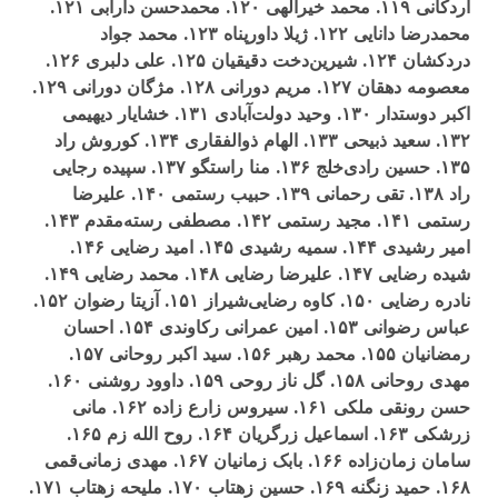
اردکانی ۱۱۹. محمد خيرالهی ۱۲۰. محمدحسن دارابی ۱۲۱.
محمدرضا دانايی ۱۲۲. ژيلا داورپناه ۱۲۳. محمد جواد
دردکشان ۱۲۴. شيرين‌دخت دقيقيان ۱۲۵. علی دلبری ۱۲۶.
معصومه دهقان ۱۲۷. مريم دورانی ۱۲۸. مژگان دورانی ۱۲۹.
اکبر دوستدار ۱۳۰. وحيد دولت‌آبادی ۱۳۱. خشايار ديهيمی
۱۳۲. سعيد ذبيحی ۱۳۳. الهام ذوالفقاری ۱۳۴. کوروش راد
۱۳۵. حسين رادی‌خلج ۱۳۶. منا راستگو ۱۳۷. سپيده رجايی
راد ۱۳۸. تقی رحمانی ۱۳۹. حبيب رستمی ۱۴۰. عليرضا
رستمی ۱۴۱. مجيد رستمی ۱۴۲. مصطفی رسته‌مقدم ۱۴۳.
امير رشيدی ۱۴۴. سميه رشيدی ۱۴۵. اميد رضايی ۱۴۶.
شيده رضايی ۱۴۷. عليرضا رضايی ۱۴۸. محمد رضايی ۱۴۹.
نادره رضايی ۱۵۰. کاوه رضايی‌شيراز ۱۵۱. آزيتا رضوان ۱۵۲.
عباس رضوانی ۱۵۳. امين عمرانی رکاوندی ۱۵۴. احسان
رمضانيان ۱۵۵. محمد رهبر ۱۵۶. سيد اکبر روحانی ۱۵۷.
مهدی روحانی ۱۵۸. گل ناز روحی ۱۵۹. داوود روشنی ۱۶۰.
حسن رونقی ملکی ۱۶۱. سيروس زارع زاده ۱۶۲. مانی
زرشکی ۱۶۳. اسماعيل زرگريان ۱۶۴. روح الله زم ۱۶۵.
سامان زمان‌زاده ۱۶۶. بابک زمانيان ۱۶۷. مهدی زمانی‌قمی
۱۶۸. حميد زنگنه ۱۶۹. حسين زهتاب ۱۷۰. مليحه زهتاب ۱۷۱.