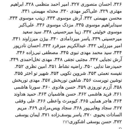
۳۲۶. احسان منصوری ۳۲۷. امير احمد منظمی ۳۲۸. ابراهيم
مهتری ۳۲۹. علی‌اکبر مهدی ۳۳۰. محدثه مهيمنی ۳۳۱.
محسن مهيمنی ۳۳۲. آرش موسوی ۳۳۳. زينب موسوی ۳۳۴.
سيدابراهيم موسوی ۳۳۵. مزدک موسوی ۳۳۶. علی‌اکبر
موسوی خوئينی ۳۳۷. زيبا ميرحسينی ۳۳۸. سيد سعيد
ميرحسينی ۳۳۹. ياسر ميردامادی ۳۴۰. بيژن ميرزاوند ۳۴۱.
امير ميرزايی ۳۴۲. عبدالکريم ميرفرد ۳۴۳. احسان نادرپور
۳۴۴. سيد محمد مهدی نبوی ۳۴۵. مصطفی نبی‌زاده ۳۴۶.
آرش نجبايی ۳۴۷. مجتبی نجفی ۳۴۸. مهدی نخل‌احمدی ۳۴۹.
حميدرضا ندايی ۳۵۰. راضيه نشاط ۳۵۱. امين نظری ۳۵۲.
نفيسه نعمتی ۳۵۳. شروين نکويی ۳۵۴. شهير نو اختر ۳۵۵.
نوشين نوپرست ۳۵۶. شاهين نوربخش ۳۵۷. مهدی نوربخش
۳۵۸. آزرم نوروزی ۳۵۹. حسن هادوی ۳۶۰. سورنا هاشمی
۳۶۱. فريد هاشمی ۳۶۲. حسن هاشميان ۳۶۳. حميد هداوند
۳۶۴. هاجر همايی ۳۶۵. کيومرث واعظی ۳۶۶. علی وفقی
۳۶۷. سجاد وهابی‌پور ۳۶۸. سجاد ويس‌مرادی ۳۶۹. مريم
السادات يحيوی ۳۷۰. ياسر يوسف‌زاده ۳۷۱. ايمان يوسفی
۳۷۲. حسن يوسفی اشکوری
nn
n