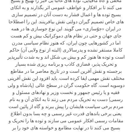
مخفی و گاه مافیایی، توده های غالبا بی خبر را تهییج و بسیج
می کنند تا بر افکار و عواطف عمومی اثر بگذارند و به اتکای
بسیج توده ها و اعمال فشار به دست آنان در تصمیم سازی
های خاص تصمیم گیران دولتی نقش بیافرینند. این را اصطلاحا
در ایران «جوّسازی» می گویند. این نوع جوسازی ها در همه
جای جهان و حتی در نظام های دموکراتیک بیش و کم هست
اما در کشورهایی چون ایران، که هنوز نظام سیاسی مدرن
کاملا مستقر نشده و پدرسالاری (البته از نوع ولایی آن) حاکم
است و توده ها هنوز کم و بیش بی شکل اند و به شدت تأثیرپذیر
و تحریک پذیر، فضازی کاذب و برنامه ریزی شده بسیار
برجسته و نقش آفرین است و در تاریخ معاصر ما در مقاطع
مختلف نقش مهمی ایفا کرده است. باید افزود این نقش آفرینی
دوسویه است. گاه حکومت گران در سطح عالی (پادشاه و ولی
فقیه و یا رئیس جمهور و نخست وزیر و نهادهای مسئول و
رسمی) دست به تحریک مردم می زنند تا به اتکای آن و به نام
مردم برخی سیاست هایشان را پیش ببرند و گاه از پائین است
یعنی برخی باندهای قدرت غیر رسمی و چه بسا بدون اطلاع
مقامات رسمی افکار عمومی می سازند و توده ها را تحریک و
بسیج می کنند تا در نهایت مطامع و خواسته های خود را بر