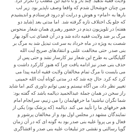
ولایت فقیه ندهید. چند بار و با تأکید این مطلب را تکرار کرد.
من چنان خوشحال شدم که واقعا وصف ناپذیر بود. زیر لب
بارها به «امام» و هوش و درایت او درود فرستادم و اندیشیدم
که جلو یک اختلاف تازه گرفته شد. اما مدتی بعد (شاید دو
هفته) در تلویزیون دیدم در حضور رهبری همان شعار منحوس
مرگ بر ضد ولایت فقیه داده شد و در آن فضای تب آلود بهار
شصت به ویژه در ماه خرداد به سرعت تبدیل شد به مرگ بر
بنی صدر. حتی مخالفت علنی و انتقادهای صریح آیت الله
گلپایگانی به طرح این شعار نیز کارساز نشد و حتی پس از
حذف بنی صدر نیز ادامه یافت چرا که هنوز کارکرد داشت و
می بایست تا مرگ تمام مخالفان ولایت فقیه ادامه پیدا می
کرد که کرد. حال چه شد که در مدتی کوتاه آیت الله خمینی
تغییر نظر داد، من آگاه نیستم و نمی توانم داوری کنم. اما شاید
راز سخن در همان جملة عبدالحمید دیالمه باشد که گفته بود:
شما نگران نباشید! ما حرفهایمان را می زنیم، سرانجام امام
هم حرفهای ما را تأیید می کند. دیالمه (که پزشک بود) یکی از
نمایندگان مشهد در مجلس اول بود و از مخالفان پرشور و
فعال و بی پروا علیه بنی صدر بود به گونه ای که در آن زمان
گویا رسالتی و نقشی جز تبلیغات علیه بنی صدر و افشاگری