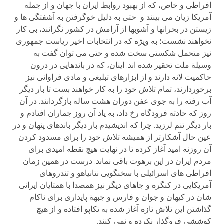
افراطی و خاص، که از بهبود روابط ایران با جهان و از جمله
آمریکا زیان می بینند و حتی به دلیل خوگرفتن به آشفتگی ها و
زیستن در بحرانها و آشوبها از آرامش در کشور نگرانند، بی کار
نخواهند نشست؛ به ویژه که در انتخابات اخیر ریاست جمهوری
نیز متحمل شکستی سخت شده و حتی می توان گفت به
وسیلة ملت تحقیر شده اند. اینان، که در باندهایی در درون
حاکمیت لانه دارند و از ابزارهای تبلیغی و مادی فراوانی نیز
برخوردارند، تمام تلاش خود را به کار خواهند بست تا بار دیگر
آب رفته را به جوی عفن دوران هشت ساله بازگردانند. در آن
روز که حادثه فرودگاه رخ داد، به یاد آن روز جماران افتادم و
بار دیگر تنم لرزید. چرا که اندیشیدم بار دیگر باندهای پنهان و در
عین حال آشکارتر از همیشه تلاش خود را برای مسدود کردن
آن روزنه امید آغاز کرده تا در نهایت هیچ نقطه امیدی برای
مردم ایران در این برهوت باقی نماند. درست در همین زمان
افراطی های اسرائیلی با سخنگویی نتانیاهو و تندروهای
آمریکایی در کنگره و جاهای دیگر نیز همصدا با همتایان ایرانی
شان در کیهان و جوان و فارس و جبهة پایداری برای ناکام
گذاشتن این تلاش تازه آغاز شده به تکاپو افتاده و از هیچ
کوششی فروگذار نکرده و نمی کنند.