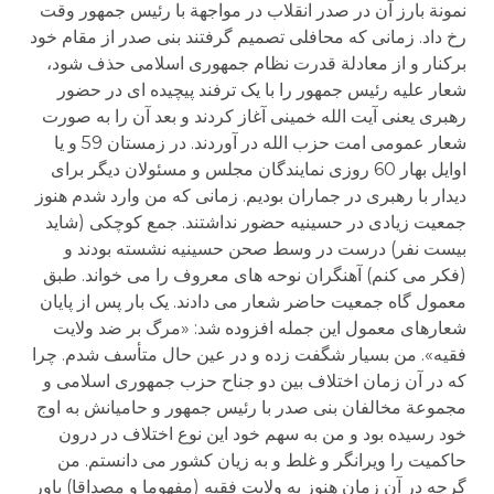
نمونة بارز آن در صدر انقلاب در مواجهة با رئیس جمهور وقت
رخ داد. زمانی که محافلی تصمیم گرفتند بنی صدر از مقام خود
برکنار و از معادلة قدرت نظام جمهوری اسلامی حذف شود،
شعار علیه رئیس جمهور را با یک ترفند پیچیده ای در حضور
رهبری یعنی آیت الله خمینی آغاز کردند و بعد آن را به صورت
شعار عمومی امت حزب الله در آوردند. در زمستان 59 و یا
اوایل بهار 60 روزی نمایندگان مجلس و مسئولان دیگر برای
دیدار با رهبری در جماران بودیم. زمانی که من وارد شدم هنوز
جمعیت زیادی در حسینیه حضور نداشتند. جمع کوچکی (شاید
بیست نفر) درست در وسط صحن حسینیه نشسته بودند و
(فکر می کنم) آهنگران نوحه های معروف را می خواند. طبق
معمول گاه جمعیت حاضر شعار می دادند. یک بار پس از پایان
شعارهای معمول این جمله افزوده شد: «مرگ بر ضد ولایت
فقیه». من بسیار شگفت زده و در عین حال متأسف شدم. چرا
که در آن زمان اختلاف بین دو جناح حزب جمهوری اسلامی و
مجموعة مخالفان بنی صدر با رئیس جمهور و حامیانش به اوج
خود رسیده بود و من به سهم خود این نوع اختلاف در درون
حاکمیت را ویرانگر و غلط و به زیان کشور می دانستم. من
گرچه در آن زمان هنوز به ولایت فقیه (مفهوما و مصداقا) باور