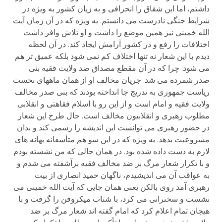
داشتم، اما این شقاق را انحرافی و به زیان کشور به ویژه در
شرایط جنگی نادرست می دانستم. به ویژه که در آن زمان آیت
الله خمینی نیز همین موضع را داشت و او تلاش وافر داشت
اختلافات را رفع و در کشور آرامش ایجاد کند. در آن لحظه
دیدم با این شعار نه تنها اختلاف کم نمی شود بلکه عمیق تر هم
می شود. چرا که در آن مقطع مصداق ضد ولایت فقیه بنی
صدر شمرده می شد. جریان مخالف او از همان ماههای نخست
ریاست جمهوری به تدریج جا انداخته بودند که بنی صدر مخالف
ولایت فقیه و امام است و از این رو با اسلام فقاهتی و انقلابی
مطلوب رهبری و انقلابیون مخالف است. حال طرح این شعار
در حضور رهبری می توانست این اندیشه را رسمی کند و بدان
مشروعیت بدهد. به ویژه که در این سو هم متأسفانه بهانه های
لازم به دست داده شده بود. در همان حالی که من نشسته بودم
و با تکرار شعار مرگ بر ضد مخالف فقیه برآشفته می شدم و
به عواقب آن می اندیشیدم، ناگهان حمید انصاری از بیت
رهبری آمد روی بالکن یعنی همان جایی که آیت الله خمینی می
نشست و سخنرانی می کرد، با شتاب میکروفن را گرفت و با
هیجان تمام اعلام کرد که امام گفته اند شعار مرگ بر ضد