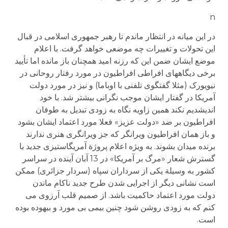
n
در این میانه در انتظار ماندم تا رهبر جمهوری اسلامی در قبال
این تحولات و تغییرات چه موضعی خواهد گرفت. با اعلام
موضع ایشان ضمن این که رزنه امید همچنان باز مانده اما تأیید
برخی دیگاههای افراطی افراطیون در مورد رفتار روحانی در
نیویورک (مثلا گفتگوی تلفنی با اوباما) و نیز در مورد دولت
آمریکا در گفتار ایشان موجب نگرانی بیشتر شد. با خود
اندیشدیم نکند همین زاویه نگاه به زودی تبدیل به طوفان
افراطیون بر ضد «دولت عزیز» فعلا مورد اعتماد ایشان بشود
و باز همان افراطیون ویرانگر که جز ویرانگری هنری ندارند
برنده میدان بشوند. به ویژه اعلام پروژة آمریگاستیزی جدید با
گسترش شعار «مرگ بر آمریکا» در 13 آبان آینده در سراسر
کشور به وسیلة یکی از سرداران سپاه (سردار جزائری) ممکن
است نشانی دیگر از اجرایی شدن طرح جدید ناکام ماندن
دولت مورد اعتماد حاکمیت باشد. از صمیم قلب آرزوی می
کنم که به زودی روشن شود چنین بیمی بی مورد و بیهوده بوده
است.