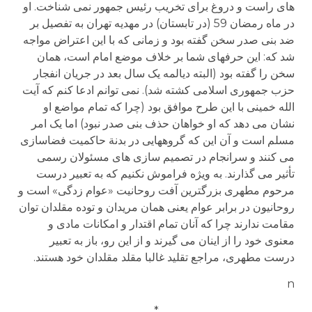
های راست و دروغ برای تخریب رئیس جمهور نمی شناخت. او
در ماه رمضان 59 (در تابستان) در مهدیه تهران به تفصیل بر
ضد بنی صدر سخن گفته بود و زمانی که با این اعتراض مواجه
شد که: این حرفهای شما بر خلاف موضع امام است، همان
سخن را گفته بود (البته دیالمه یک سال بعد در جریان انفجار
حزب جمهوری اسلامی کشته شد). نمی توانم ادعا کنم که آیت
الله خمینی با این طرح موافق بود (چرا که تمام مواضع او
نشان می دهد که او خواهان حذف بنی صدر نبود) اما یک امر
مسلم است و آن این که گروههایی در بدنة حاکمیت فضاسازی
می کنند و سرانجام در تصمیم سازی های مسئولان رسمی
تأثیر می گذارند. به ویژه فراموش نکنیم که به تعبیر درست
مرحوم مطهری بزرگترین آفت روحانیت «عوام زدگی» است و
روحانیون در برابر عوام یعنی همان مریدان و توده مقلدان توان
مقامت ندارند چرا که آنان تمام اقتدار و امکانات مادی و
معنوی خود را از اینان می گیرند و از این رو، باز به تعبیر
درست مطهری، مراجع تقلید غالبا مقلد مقلدان خود هستند.
n
*