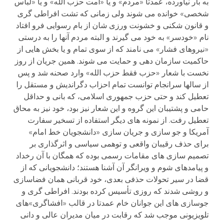
به بار نیاورده، عمدتا «مردم» و یا «امت حزب الله» و یا «لباس
شخصی» خوانده می شوند ولی زمانی که تشت افراطی گری
و قانون شکنی و خشونت ورزی شان از بام رسوایی فرو افتاد
نام «خودسر» به خود می گیرند و البته مردم آنها را به درستی
«نیروهای فشار» می نامند که از سوی تمام و یا بخش هایی از
حاکمیت سازمان دهی و حمایت می شوند. همین جریان از روز
نخست با شعار «حزب فقط حزب الله» وارد صحنه شد و پس
از سالها سرانجام توانست تمام احزاب دگراندیش و مستقل را
تعطیل کند و حتی حزب جمهوری اسلامی، که بانی و حداقل
حامی و پشتیبان این گروه و این شعار نیز بود، خود نیز به محاق
تعطیل رفت. از نمونه های دیگر استفاده از تسخیر سفارت
آمریکا و جو سازی و جریان سازی «دانشجویان خط امام»
برای حذف رقیبان واقعی و توهمی سیاسی و اثرگذاری بر
تصمیم سازی های مقامات رسمی بوده که همگان با آن رخداد
و پیامدهای شوم و ویرانگر آن آشنا هستند؛ دانشجویانی که از
قضا در سیر تحولات حذفی بعدی، خود قربانی همان فضاسازی
و روشی شدند که روزی تأسیس کرده بودند. افراطی گری و
جوسازی های این جوانان خام عمدتا در قالب «افشاگری»های
تلویزیونی موجب شد که رقابت در میان مدیران عالی و دانی