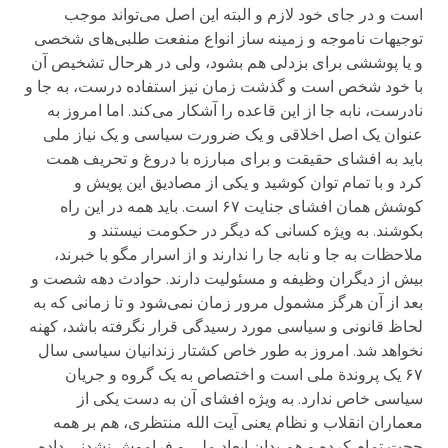
است و در جای خود لازم و البته این اصل می‌تواند موجب
توجیهات ناموجه و زمینه ساز انواع منفعت طلبی‌های شخصی
و یا پوششی برای بزدلی هم بشود، ولی در هرحال تشخیص آن
با خود شخص است و گذشت زمان نیز استفاده درست، به جا و
نادرست، نا‌به جا از این قاعده را آشکار می‌کند. اما امروز به
عنوان یک اصل اخلاقی و یک ضرورت سیاسی و یک نیاز ملی
باید به افشای حقیقت و برای مبارزه با دروغ و تحریف همت
کرد و با تمام توان کوشید و یکی از مصادیق این پویش و
کوشش‌‌ همان افشای جنایت ۶۷ است. باید همه در این راه
بکوشند. به ویژه کسانی که دیگر در حکومت نیستند و
ملاحظات به جا و نا‌به جا را ندارند و از اسرار مگو با خبرند،
بیش از دیگران وظیفه و مسئولیت دارند. حوادث دهه شصت و
بعد از آن هرگز مشمول مرور زمان نمی‌شود و تا زمانی که به
لحاظ قانونی و سیاسی مورد رسیدگی قرار نگرفته باشد، کهنه
نخواهد شد. امروز به طور خاص کشتار زندانیان سیاسی سال
۶۷ یک پروندة ملی است و اختصاص به یک گروه و جریان
سیاسی خاص ندارد. به ویژه افشای آن به دست یکی از
معماران انقلاب و نظام یعنی آیت الله منتظری، هم بر همه
حجت تمام کرده و هم بدان ابعاد ملی و فراموش نشدنی داده