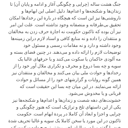
جنگ هشت ساله (چرایی و چگونگی آغاز و ادامه و پایان آن) تا
زنذان‌ها و شکنجه‌ها و اعدام‌ها. دلیل اصلی این ابهام‌ها و
ناروشنی‌ها نیز این است که هیچگاه در بارة این رخداد‌ها امکان
تحقیق بی‌طرفانه و منصفانه وجود نداشته است. علت این امر
نیز آن بوده که تاکنون حکومت نه اجازة حرف زدن به مخالفان
و منتقدان را داده و نه منابع کافی و اسناد لازم دراین زمینه‌ها
وجود داشته و دارد و نه مقامات رسمی و مسئول خود
توضیحات لازم را ارائه داده و می‌دهند. در چنین فضای بسته و
مه آلودی حاکمان یا سکوت می‌کنند و یا حرفهای غالبا یک
سویه و چه بسا دروغ و محرف و تکراری ملال آور خود را از
رخداد‌ها و حوادث ملی بیان می‌کنند و مخالفان و منتقدان نیز
همین گونه روایات و گزارشهای خود را از مسائل و حوادث
ارائه می‌نمایند. در این میان چه بسا این حقیقت است که
قربانی و یا مخدوش می‌شود.
خشونت‌های دهه شصت و زندان‌ها و اعدام‌ها و شکنجه‌ها نیز
یکی از این داستهای تلخ و تراژیک است که هنوز چگونگی و
چرایی و اجزا و ابعاد آن کاملا در پردة ابهام است. حکومت
تاکنون در این مورد یا سخن کاملا یک سویه و غالبا تحریف شدة
خود را گفته و یا در سالیان اخیر بیشتر ترجیح داده سکوت کند،