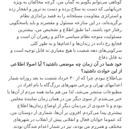
کوتاهی می‌توانم بگویم به گمان من، گرچه مخالفان به ویژه
جریانهایی که دست به سلاح برده و دست به ترور و انفجار زده
و استراتژی مقاومت مسلحانه را به قصد براندازی نظام
برگزیده‌اند، در این منازعه مسئول و مقصرند و باید پاسخگویی
رفتار خود باشند، اما طبق اطلاع و تشخیص من، بیشترین
مسئولیت متوجه نظام سیاسی حاکم و رهبران آن است و
فجایع رخ داده در زندان‌ها و اعدام‌ها و به طور کلی
سرکوبی‌های دهه شصت با هیچ معیاری نه قابل توجیه است و
نه قابل دفاع.
خود شما در آن زمان چه موضعی داشتید؟ آیا اصولا اطلاعی
از این حوادث داشتید؟
بی‌اطلاع نبودم. چرا که از ۳۰ خرداد شصت به بعد روزانه شمار
اعدامهای تهران و برخی شهرهای بزرگ‌گاه با نام افراد در
مطبوعات منتشر می‌شد، لذا من هم مانند همه مردم از آن‌ها با
خبر می‌شدم. از سوی دیگر من در‌‌ همان زمان نمایندة مجلس
بودم و تا حدودی از مردمان دیگر از اوضاع زندان‌ها اطلاع
بیشتری پیدا می‌کردم. افزون بر آن‌ها، شماری از دوستان من،
که عموما جوانان فعال و انقلابی پیش از انقلاب در شهرهای
مختلف و همرزم من بودند، نیز در شمار اعدام شدگان بودند.