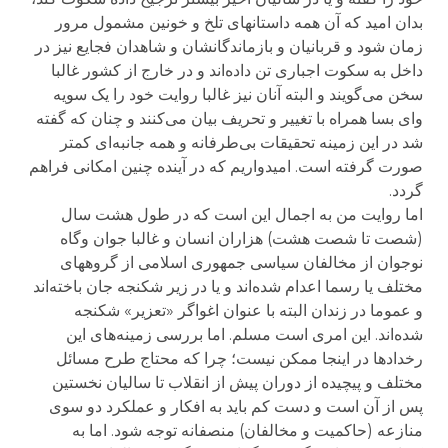
بدان امید که آن همه داستانهای تلخ و خونین مشمول مرور
زمان شود و قربانیان و بازماندگانشان و شاهدان فجایع نیز در
داخل به سکوت اجباری تن داده‌اند و در خارج از کشور غالبا
سخن می‌گویند و البته آنان نیز غالبا روایت خود را یک سویه
و‌ای بسا همراه با تغییر و تحریف بیان می‌کنند و چنان که گفته
شد در این زمینه تحقیقات بی‌طرفانه و همه جانبه‌ای کمتر
صورت گرفته است. امیدواریم که در آینده چنین امکانی فراهم
گردد.
اما روایت من به اجمال این است که در طول هشت سال
(شصت تا شصت هشت) هزاران انسان و غالبا جوان و‌گاه
نوجوان از مخالفان سیاسی جمهوری اسلامی از گروههای
مختلف یا رسما اعدام شده‌اند و یا در زیر شکنجه جان باخته‌اند
و عموما در زندان البته با عنوان اغواگر «تعزیر» شکنجه
شده‌اند. این امری است مسلم. اما بررسی زمینه‌های این
رخداد‌ها در اینجا ممکن نیست؛ چرا که محتاج طرح مسائل
مختلف و پیچیده از دوران پیش از انقلاب تا سالیان نخستین
پس از آن است و دست کم باید به افکار و عملکرد دو سوی
منازعه (حاکمیت و مخالفان) منصفانه توجه شود. اما به