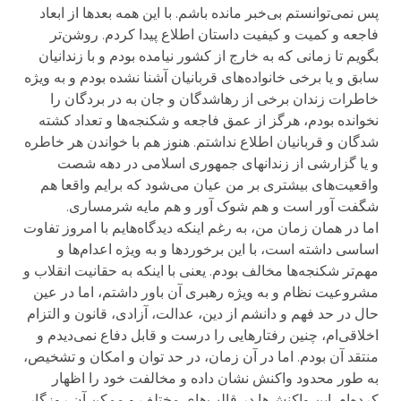
پس نمی‌توانستم بی‌خبر مانده باشم. با این همه بعد‌ها از ابعاد
فاجعه و کمیت و کیفیت داستان اطلاع پیدا کردم. روشن‌تر
بگویم تا زمانی که به خارج از کشور نیامده بودم و با زندانیان
سابق و یا برخی خانواده‌های قربانیان آشنا نشده بودم و به ویژه
خاطرات زندان برخی از رهاشدگان و جان به در بردگان را
نخوانده بودم، هرگز از عمق فاجعه و شکنجه‌ها و تعداد کشته
شدگان و قربانیان اطلاع نداشتم. هنوز هم با خواندن هر خاطره
و یا گزارشی از زندانهای جمهوری اسلامی در دهه شصت
واقعیت‌های بیشتری بر من عیان می‌شود که برایم واقعا هم
شگفت آور است و هم شوک آور و هم مایه شرمساری.
اما در‌‌ همان زمان من، به رغم اینکه دیدگاه‌هایم با امروز تفاوت
اساسی داشته است، با این برخورد‌ها و به ویژه اعدام‌ها و
مهم‌تر شکنجه‌ها مخالف بودم. یعنی با اینکه به حقانیت انقلاب و
مشروعیت نظام و به ویژه رهبری آن باور داشتم، اما در عین
حال در حد فهم و دانشم از دین، عدالت، آزادی، قانون و التزام
اخلاقی‌ام، چنین رفتارهایی را درست و قابل دفاع نمی‌دیدم و
منتقد آن بودم. اما در آن زمان، در حد توان و امکان و تشخیص،
به طور محدود واکنش نشان داده و مخالفت خود را اظهار
کرده‌ام. این واکنش‌ها در قالب‌های مختلف و ممکن آن روزگار