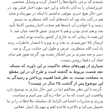
شنیدم که برخی خانواده‌ها را احضار کرده و وسایل شخصی
عزیزانشان را به آنان داده‌اند و این خود مؤید اخبار قبلی بود. در
عین حال هیچ خبری موثقی نداشتم. تا اینکه در مهرماه و شاید
هم در آبان ماه بود که نامه‌های آیت الله منتظری به دستم
رسید و با خواندن آن نامه‌ها هم صحت اخبار پیشین کاملا تأیید
شد و هم جدی بودن و هم تا حدودی عمق فاجعه عیان شد. با
این همه تا زمانی که به خارج از کشور نیامده بودم (یعنی
ازسال ۷۵ خورشیدی به بعد) و به ویژه تا انتشار خاطرات زنده
یاد آیت الله منتظری، عرض و طول این جنایت بزرگ و ضد
دینی و ضد بشری بر من آشکار نشده بود. گرچه هنوز هم تمام
ابعاد آن دقیقا روشن نیست.
بسیاری از چهره‌های منتقد حاکمیت بر این باورند که مسئله
دهه شصت مربوط به گذشته است و طرح آن در این مقطع
به مصلحت نیست. به نظر شما اهمیت پرداختن و رسیدگی به
این موضوع پس از گذشت
۲۵
سال در چیست؟
-گرچه با این نظر مخالفم اما در عین حال نیازی به توضیح دارد.
واقعیت این است که ما در خلاء زندگی نمی‌کنیم و سیاست
ورزی و مبارزات اجتماعی الزاما یک سلسله ملاحظات را بر ما
تحمیل می‌کند و بالاخره قاعدة اهم و مهم یک اصل عقلایی