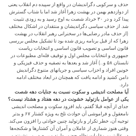
حذف و سرکوبی دگراندیشان در واقع از سپیده دم انقلاب یعنی
از دوازدهم بهمن در بهشت زهرا آغاز شد اما با شتاب گسترش
پیدا کرد و در ۳۰ خرداد شصت به اوج رسید و به زودی تثبیت
شد. از حذف سیاسی دگراندیشان و منتقدان در اشکال مختلف
(از حذف مادر رضایی‌ها در سخنرانی رهبر انقلاب در بهشت
زهرا که از قبل برنامه ریزی شده بود تا تشکیل مجلس بررسی
قانون اساسی و تصویب قانون اساسی و انتخابات ریاست
جمهوری و انتخابات مجلس اول و توقیف فله‌ای مطبوعات در
تابستان ۵۸ و…) آغاز شد و بعد‌ها به تصفیه و حذف فیزیکی و
خونین افراد و احزاب سیاسی و جریانهای متنوع دگراندیش
دامن کشید و ادامه یافت که همچنان در ابعاد مختلف ادامه
دارد.
آیا مصلحت اندیشی و سکوت نسبت به جنایات دهه شصت
یکی از عوامل بازتولید خشونت در دهه هفتاد و هشتاد نیست؟
جدای از آنچه قبلا گفتم، باید افزود سکوت و مصلحت اندیشی
نامعقول و فراموشی آن حوادث تلخ به ویژه کشتار ۶۷ و بد‌تر
توجیه آن، خطر تکرار و بازتولید چنین حوادثی را افزون می‌کند.
وقتی هنوز شماری از عاملان و آمران آن کشتار‌ها و شکنجه‌ها
در عالیترین مقامات نظام حضور دارند و بر صدر می‌نشینند و