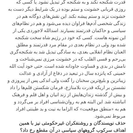
قدرت شکنجه نکند و به شکنجه گر تبدیل نشود. یا کسی که
روزی قربانی خشونت و ستم بوده در یک شرایط دیگر دست به
خشونت نزند و ستم پیشه نکند. این نقش‌های دوگانه هم در
زندگی شخصی آدم‌ها فراوان دیده می‌شود و هم در نظام‌های
سیاسی و حاکمان قدرتمند بسیارند. اسدالله لاجوردی یکی از
این نمونه هاست. کسی که خود در رژیم شاه سخت شکنجه
شده بود ولی در نظام بعدی در مقام مرد قدرتمند و مطلق
العنان نظام انقلابی بعدی، به سادگی تبدیل شد به شکنجه‌گری
بی‌رحم و قسی القلب که در خشونت مرزی نمی‌شناخت و
نامش در بدی و قساوت جاودانه شده است. حتی خود آیت الله
خمینی که پانزده سال در تبعید در دفاع از آزادی و عدالت
زیبا‌ترین و بلیغ‌ترین سخنان را گفت ولی اندکی پس از پیروزی و
نشستن بر اریکه قدرت بلامنازع، فرمان شکستن قلم‌ها را داد
و بیش از گذشته زندان‌هایش از زند انیان و اهل قلم و فرهنک
انباشته شد. این البته هم به روان‌شناسی افراد بر می‌گردد و
هم به «منطق موقعیت» که الزاما به نیت و بد طینتی افراد
مربوط نمی‌شود.
حذف نویسندگان و روشنفکران غیرحکومتی نیز با همین
اهداف سرکوب گروههای سیاسی در آن مقطع رخ داد؟