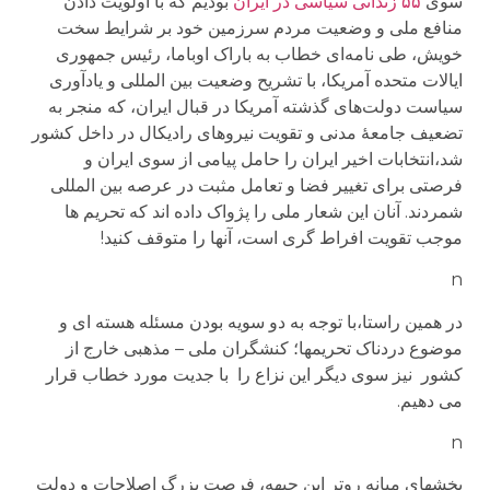
سوی
۵۵ زندانی سیاسی در ایران
بودیم که با اولویت دادن
منافع ملی و وضعیت مردم سرزمین خود بر شرایط سخت
خویش، طی نامه‌ای خطاب به باراک اوباما، رئیس جمهوری
ایالات متحده آمریکا، با تشریح وضعیت بین المللی و یادآوری
سیاست‌ دولت‌های گذشته آمریکا در قبال ایران، که منجر به
تضعیف جامعهٔ مدنی و تقویت نیروهای رادیکال در داخل کشور
شد،انتخابات اخیر ایران را حامل پیامی از سوی ایران و
فرصتی برای تغییر فضا و تعامل مثبت در عرصه بین المللی
شمردند. آنان این شعار ملی را پژواک داده اند که تحریم ها
موجب تقویت افراط گری است، آنها را متوقف کنید!
n
در همین راستا،با توجه به دو سویه بودن مسئله هسته ای و
موضوع دردناک تحریمها؛ کنشگران ملی – مذهبی خارج از
کشور نیز سوی دیگر این نزاع را با جدیت مورد خطاب قرار
می دهیم.
n
بخشهای میانه روتر این جبهه، فرصت بزرگ اصلاحات و دولت