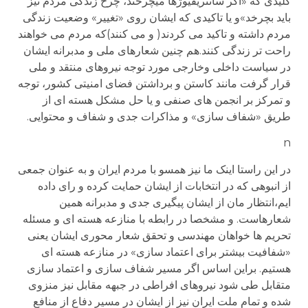
کلیدی که «اگر سانتریفیوژها میچرخند، چرخ زندگی مردم نیز
باید بچرخد»و یا تاکیدی که ایشان روی «تغییر» وضعیت زندگی
مردم داشته و تاکید می کردند( و می کنند)که مردم می خواهند
راحت تر زندگی کنند.هم چنین شعارهای ملی و مدبرانه ایشان
در سیاست داخلی وخارجی مورد توجه نیروهای منتقد و ملی
قرار گرفت مانند کاستن و برداشتن فضای امنیتی کشور، توجه
و تمرکز بر انجمن های صنفی و یا حل مشکل هسته ای از
طریق «شفاف سازی» و مذاکرات جدی و شفاف و محتوایی.
n
در این راستا اینک ما نیز همسو با مردم ایران و به عنوان جمعی
از انبوهی که در انتخابات از ایشان حمایت کرده و رای داده
ایم،انتظار مان از ایشان پیگیری جدی و مدبرانه همین
شعارهاست. و مشخصا در رابطه با منازعه هسته ای و مسئله
تحریم ها خواهان مهندسی و تحقق شعار محوری ایشان یعنی
«شفافیت بیشتر برای اعتماد سازی» در منازعه هسته ای
هستیم. براین اساس اگر مسیر شفاف سازی و اعتماد سازی
متقابل طی شود نیروهای افراطی در جبهه مقابل نیز منزوی
شده و تمام ملت ایران نیز از ایشان در مسیر دفاع از منافع