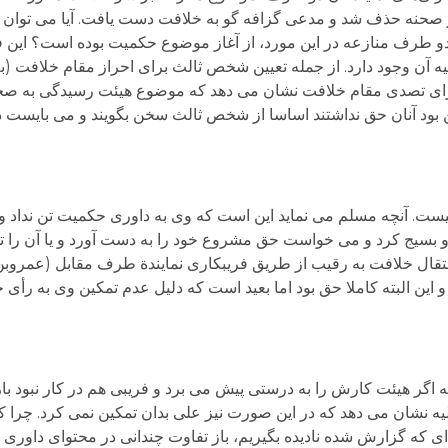
ز صحنه حذف شد و مدعی گزافه گو به خلافت دست یافت. آیا می توان از
 طرف منازعه در این مورد، از آغاز موضوع حکمیت بوده است؟ این فرض
یه آن وجود دارد. از جمله تعیین شخص ثالث برای احراز مقام خلافت (ب
برای تصدی مقام خلافت نشان می دهد که موضوع هیئت رسیدگی به 
ن بود آنان حق نداشتند اساسا از شخص ثالث سخن بگویند و می بایست
یست. آنچه مسلم می نماید این است که وی به داوری حکمیت تن نداد و
او بسیج کرد و می خواست حق مشروع خود را به دست آورد و یا آن را تقو
نتقال خلافت به رقیب از طریق فریبکاری نمایندة طرف مقابل (عمرو
 این البته کاملا حق بود اما بعید است که دلیل عدم تمکین وی به رأ
 اگر هیئت کارش را به درستی پیش می برد و فریبی هم در کار نبود با
یه نشان می دهد که در این صورت نیز علی بدان تمکین نمی کرد. چرا ک
 که گزارش شده نادیده بگیریم، باز تفاوت چندانی در محتوای داوری نه