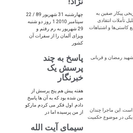
نژاد!
یخی پیکار صفین به
چهارشنبه 31 شهریور 89 / 22
ل تأملات انتقادی
سپتامبر 2010 1 روز دو شنبه
ع کاستی‌ها و اشتباهات
29 شهریور به رم رفتم و
ویزای آلمان را از سفرات آن
کشور
پاسخ به چند
شهید رمضان و قربانی
پرسش یک
خبرنگار
هفته پیش هم پنج پرسش از
من شده بود که به آن ها پاسخ
دادم. اول فکر می کردم مارکو
است. این ماجرا چندان
از من پرسیده اما در
لی یکی در موضوع حکمیت
سیمای آیت الله