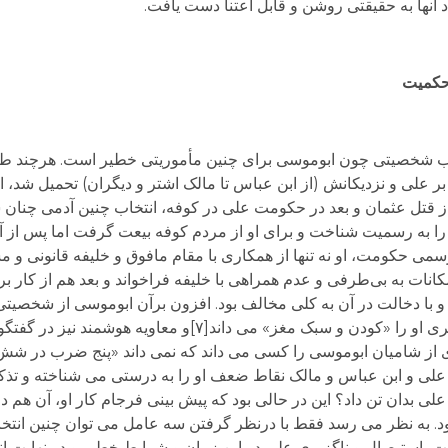
ناد آنها به حقیقتی روشن و قابل اعتنا دست یافت.
حکمیت
خاب شخصیتی چون ابوموسی برای چنین مأموریتی خطیر است. هرچند طب
 علی و نزدیکانش (از ابن عباس تا مالک اشتر و دیگران) تحمیل شد، اما 
قتل عثمان و بعد در حکومت علی در کوفه، انتخاب چنین آدمی چنان 
ی را به رسمیت شناخت و برای او از مردم کوفه بیعت گرفت اما پس از
سمی حکومت، او نه تنها از همکاری با مقام مافوق و خلیفه قانونی و مش
مکانات به بی‌طرفی و عدم همراهی با خلیفه فراخواند و بعد هم از کار بر
نست و با دخالت در آن به کلی مخالف بود. افزون برآن ابوموسی از شخصیت
چنان ساده اندیش و کم عمق و کوته نظر بود که طبری او را «کودن و سبک مغز» می د
علی و ابن عباس و مالک نقاط ضعف او را به درستی می شناخته و تذکر د
علی بدان تن داد؟ این در حالی بود که پیش بینی فرجام کار او، آن هم در
 به نظر می رسد فقط با درنظر گرفتن سه عامل می توان چنین انتخاب
ت، استیصال و ناگزیری علی در این زمان و شرایط خطیر و در نهایت 