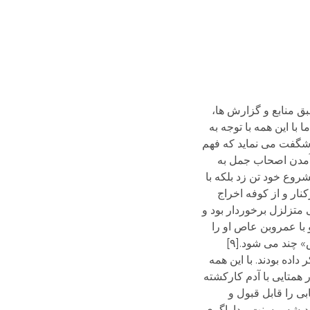
ق منابع و گزارش ها،
با این همه با توجه به
شگفت می نماید که فهم
 آمدن اصحاب جمل به
روع خود تن زد بلکه با
کنار و از کوفه اخراج
ی متزلزل برخوردار بود و
اند[۷]و معاویه هوشمند نیز در گفتگو با عمروبن عاص او را
«طویل اللسان و قصیرالرأی» می شمارد.[۸]و مردی از شامیان ابوموسی را کسی می داند که نمی داند «پنج ضرب در شش» چند می شود.[۹]
اده بودند. با این همه
 همتایی با آدم کارکشته
ی را قابل قبول و
اندیشه و سنت مداراگری