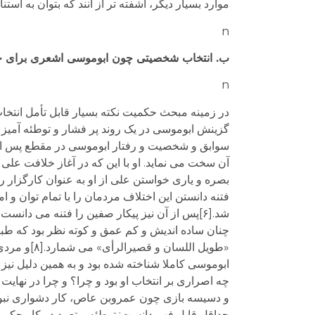
موارد بسیار دیگر، آشفته تر از آنند که بتوان به است
n
ب. انتخاب شخصیتی چون ابوموسی اشعری برای 
n
در زمینه مبحث حکمیت نکته بسیار قابل تأمل انت
گزینش ابوموسی در یک روند پر فشار و توطئه آمیز بر
سوابق و شخصیت و رفتار ابوموسی در مقطع پس از 
آن سخت می نماید. او با این که در آغاز خلافت عل
بصره و یاری خواستن علی از او به عنوان کارگزار ر
فتنه دانستن این اختلاف مردمان را با تمام توان و ا
شد.[۶]پس از آن نیز پیکار صفین را فتنه می دا
ابوموسی کاملا شناخته شده بود و به همین دلیل نیز 
چه اصراری بر انتخاب او بود و چرا؟ و چرا در نهایت 
و دسیسه بازی چون عمروبن عاص، کار دشواری نبود.
حداقل قابل فهم دانست: توطئه و تعمد در کار حکمی