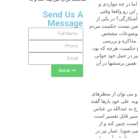
طلبید اما در چه مواردی و
این رو واقعا وقتی
Send Us A
آشکارگی؟ در یکی از
Message
 باز بر ابهام می افزاید چرا که روشن نیست حکمیت مردم
ن و موضوعات مشخص
ه مذاکره و بررسی
وع حکمیت، هرچه که بود،
نیز در جمل خود جوانی
ه همین پرسشها در آن
Send
و می توان از منظرهای
یه. علی خود بارها گفته
در نهروان و در گفتگو با خوارج به عبدالله بن عباس
اسیر قابل تفسیر است.
انست چنین کند و از
می شود). عمار نیز در