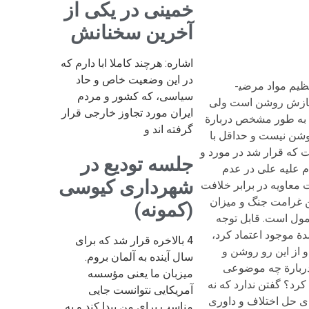
خمینی در یکی از
آخرین سخنانش
اشاره: هرچند کاملا ابا دارم که
در این وضعیت خاص و حاد
این که در هر اختلاف و جنگ و نزاعی کار به آتش بس و حکمیت برسد و کسانی از دو سو برای انجام گفتگو و ایجاد صلح و تنظیم مواد مرضی­
سیاسی، که کشور و مردم
 سازش روشن است ولی
ایران مورد تجاوز خارجی قرار
 به طور مشخص دربارة
گرفته اند و
روشن نیست و حداقل با
که قرار شد در مورد و
جلسه تودیع در
م علیه علی در عدم
شهرداری کیوسی
 معاویه در برابر خلافت
ین غرامت جنگ و میزان
(کمونه)
عمول است. قابل توجه
ة موجود اعتماد کرد،
4 بالاخره قرار شد که برای
 از این رو روشن و
سال آینده به آلمان بروم.
 دربارة چه موضوعی
میزبان ما یعنی مؤسسه
کرد؟ گفتن ندارد که نه
آمریکایی نتوانست جایی
رای حل اختلاف و داوری
مناسب برای من پیدا کند و به