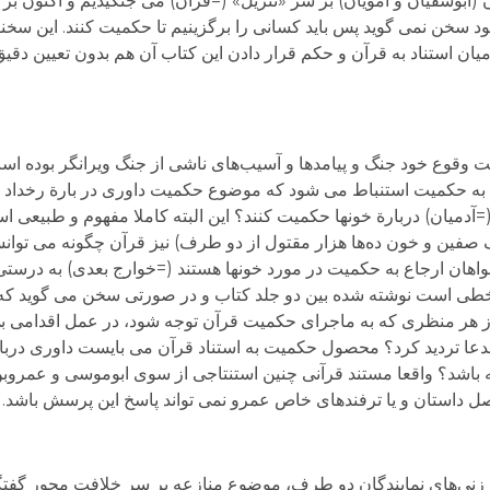
بوسفیان و امویان) بر سر «تنزیل» (=قرآن) می جنگیدیم و اکنون بر س
ود سخن نمی گوید پس باید کسانی را برگزینیم تا حکمیت کنند. این سخن
ان استناد به قرآن و حکم قرار دادن این کتاب آن هم بدون تعیین دقیق 
وقوع خود جنگ و پیامدها و آسیب‌های ناشی از جنگ ویرانگر بوده است.
ع به حکمیت استنباط می شود که موضوع حکمیت داوری در بارة رخداد ج
(=آدمیان) دربارة خونها حکمیت کنند؟ این البته کاملا مفهوم و طبیعی 
 صفین و خون ده‌ها هزار مقتول از دو طرف) نیز قرآن چگونه می توان
هان ارجاع به حکمیت در مورد خونها هستند (=خوارج بعدی) به درستی 
ن خطی است نوشته شده بین دو جلد کتاب و در صورتی سخن می گوید ک
[۴]بنابراین در هرحال و از هر منظری که به ماجرای حکمیت قرآن توجه شود، در عمل اقد
مدعا تردید کرد؟ محصول حکمیت به استناد قرآن می بایست داوری دربار
ویه باشد؟ واقعا مستند قرآنی چنین استنتاجی از سوی ابوموسی و عمر
 داستان و یا ترفندهای خاص عمرو نمی تواند پاسخ این پرسش باشد.
زنی‌های نمایندگان دو طرف، موضوع منازعه بر سر خلافت محور گفتگ