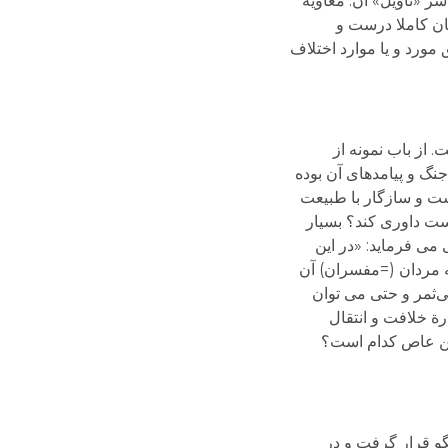
ر «تأویل» آن. معاویه
ان کاملا درست و
مورد و یا موارد اختلاف
 از باب نمونه از
نگ و پیامدهای آن بوده
است و سازگار با طبیعت
ست داوری کند؟ بسیار
می فرماید: «در این
ه مردان (=مفسران) آن
امی بی‌ثمر و حتی می توان
ة خلافت و انتقال
وبن عاص کدام است؟
و قرار گرفت و در