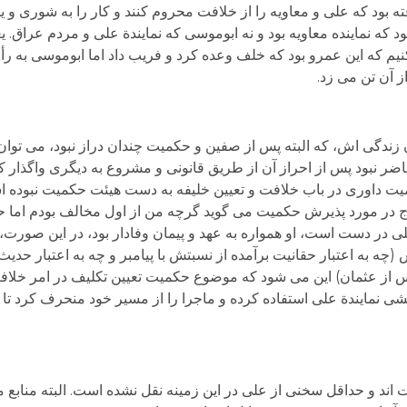
ته بود که علی و معاویه را از خلافت محروم کنند و کار را به شوری و ی
 که نماینده معاویه بود و نه ابوموسی که نمایندة علی و مردم عراق. یعن
نیم که این عمرو بود که خلف وعده کرد و فریب داد اما ابوموسی به رأ
 آن تن می زد.
یان زندگی اش، که البته پس از صفین و حکمیت چندان دراز نبود، می توا
 نبود پس از احراز آن از طریق قانونی و مشروع به دیگری واگذار کند
داوری در باب خلافت و تعیین خلیفه به دست هیئت حکمیت نبوده است. 
رج در مورد پذیرش حکمیت می گوید گرچه من از اول مخالف بودم اما ح
ست.[۵]با شناختی که از علی در دست است، او همواره به عهد و پیمان وفادار بود، در این
چه به اعتبار حقانیت برآمده از نسبتش با پیامبر و چه به اعتبار حدیث 
س از عثمان) این می شود که موضوع حکمیت تعیین تکلیف در امر خلافت 
شی نمایندة علی استفاده کرده و ماجرا را از مسیر خود منحرف کرد ت
کت اند و حداقل سخنی از علی در این زمینه نقل نشده است. البته منابع م