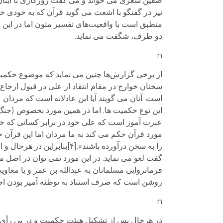
صفین شعری می خواند و می گفت روزگاری با اینان (ا
نیز در گفتگو با اشعث می گوید قرآن که به خودی خ
منطبق است با واقعیت‌های تفسیر متون اما در این می
دو طرف، شگفت می نماید.
n
از برخی گزارش‌ها چنین می نماید که موضوع حکمیت 
سخنان خوارج در مقام انتقاد از علی در قبول ارجا
است. آنان می گویند آیا این عادلانه است که مردان 
این نوع حکمیت ها. اما در همین مورد بخصوص (جنگ
عبرت آموز است که علی خود در برابر کسانی که خوا
مورد قرآن حکم می کند نه ما مردان اما این قرآ
را به سخن درآورده باشند».
گفت لغو می نماید. در این مورد نمی توان در اصل 
فرمانروایی مسلمانان به عبدالله بن عمر و یا معا
روشن است که صرف استناد به توطئه آمیز بودن اصل
n
در هرحال پس از تشکیل هیئت حکمیت و در پی رأی 