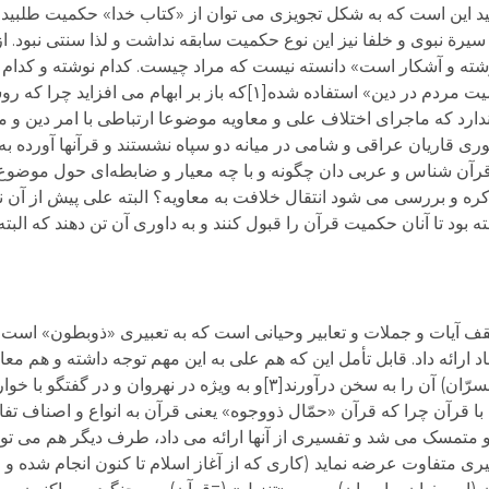
ی توان از آیة ۲۳ آل عمران فهمید این است که به شکل تجویزی می توان از «کتاب خدا» حکمیت 
رة نبوی و خلفا نیز این نوع حکمیت سابقه نداشت و لذا سنتی نبود. از 
وشته و آشکار است» دانسته نیست که مراد چیست. کدام نوشته و کدام 
جملات وهب راسبی (فرماندة خوارج) از تعبیر «حکمیت مردم در دین» استفاده شده[۱]که
ن ندارد که ماجرای اختلاف علی و معاویه موضوعا ارتباطی با امر دی
ری قاریان عراقی و شامی در میانه دو سپاه نشستند و قرآنها آورده ب
ن قاریان قرآن شناس و عربی دان چگونه و با چه معیار و ضابطه‌ای حول موض
کره و بررسی می شود انتقال خلافت به معاویه؟ البته علی پیش از آن 
ود تا آنان حکمیت قرآن را قبول کنند و به داوری آن تن دهند که البت
قف آیات و جملات و تعابیر وحیانی است که به تعبیری «ذوبطون» است 
ارائه داد. قابل تأمل این که هم علی به این مهم توجه داشته و هم معاو
که خود قرآن کتاب صامت است که باید دیگران (مفسرّان) آن را به سخن درآورند[۳]و به ویژه 
ا قرآن چرا که قرآن «حمّال ذووجوه» یعنی قرآن به انواع و اصناف تف
 و متمسک می شد و تفسیری از آنها ارائه می داد، طرف دیگر هم می تو
یری متفاوت عرضه نماید (کاری که از آغاز اسلام تا کنون انجام شده و 