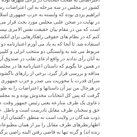
کشور در مجلس در سه مرحله به این اعتراضات رسی
ابراهیم یزدی بوده که وابسته به حزب جمهوری اسلا
در نهایت در صحن علنی مجلس مورد بحث قرار می 
است که من در مقام بیان حقیقت نفس الامری نیست
کنم که در نظام های حقوقی راهکارهایی برای انکشا
استفاده شد. تا آنجا که به یاد می آورم اعتبارنامه دو
مربوط می شد به وابستگی دو منتخب انزلی و کلیبر 
به آنان رأی ندادند در واقع ادعای تقلب در صندوق آرا
در همین جا بگویم که داستان اعتبارنامه ها در م
مداقه و بررسی قرار گیرد، برخی از رازهای ناگشو
سرای قدرت با محوریت بنی صدر و حزب جمهوری ا
در هرحال من نیز آن داستانها و اعتراضات را به طور 
گرفت که پس کل انتخابات مخدوش بوده و به مجلس 
دعاوی یک طرف منازعه یعنی رئیس جمهور وقت. دل
حق و سخنان طرف مقابل نادرست است و باطل. «الح
ذوب شدگان در ولایت است نه منطق «گفتمان آزادی»!
اظهارنظرهای طرف مقابل را نیز از همان مطبوعات بی
زنده اند) و گرنه تنها به قاضی رفتن البته راضی بر