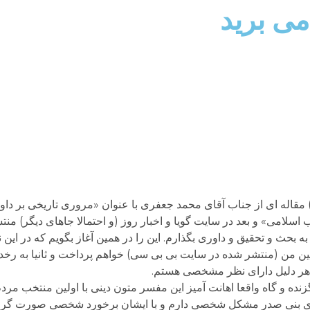
می برید
ر روز چهارشنبه 7 فروردین 92 (27 مارس 2013) مقاله ای از جناب آقای محمد جعفری با عنوان «مروری تاری
اسلامی» و بعد در سایت گویا و اخبار روز (و احتمالا جاهای دیگر) منت
ث و تحقیق و داوری بگذارم. این را در همین آغاز بگویم که در این نق
 من (منتشر شده در سایت بی بی سی) خواهم پرداخت و ثانیا به رخدا
 به هر دلیل دارای نظر مشخصی هستم.
ه و گاه واقعا اهانت آمیز این مفسر متون دینی با اولین منتخب مردم . 
قای بنی صدر مشکل شخصی دارم و با ایشان برخورد شخصی صورت گرفت