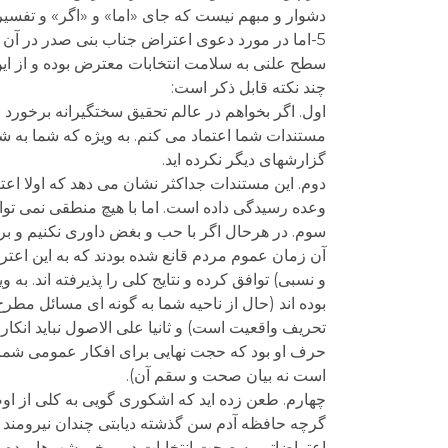
دشوار و مبهم نیست که جای «اما» و «اگر» و تفسیر
5-اما در مورد دعوی اعتراض جناب بنی صدر در آن
سطح علنی به سلامت انتخابات معترض بوده و از این 
چند نکته قابل ذکر است:
اول. اگر بخواهم در عالم تحقیق سختگیرانه برخورد ب
مستندات شما اعتماد می کنم. به ویژه که شما به شک
گزارشهای دیگر نکرده اید.
دوم. این مستندات جداکثر نشان می دهد که اولا اعتر
وعده رسیدگی داده است. اما با هیچ منطقی نمی توان
آن زمان عموم مردم قانع شده بودند که به این اعت
و نسبی) توافق کرده و نتایج کلی را پذیرفته اند. ب
بوده اند (حال از ناحیه شما به گونه ای مسائل مطر
تحریف واقعیت است) و ثانیا علی الاصول نباید انکار
حرف او بود که حجت نهایی برای افکار عمومی شمر
است نه بیان صحت و سقم آن).
چهارم. طعن زده اید که اشکوری گویی به کلی از او
گرچه حافظه آدم سن گذشته دیابتی چندان نیرومند و 
اعتراضاتی به صحت انتخابات در برخی شهرها بوده و 