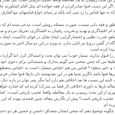
گر این دست فتوا صادرکردن از فقه خوانده ای مثل آقای اشکوری جایز 
 نه تنها قیاس را رد نمی کند بلکه بر مبنای انواع قیاسهای مع الفارق
ر منطق و فقه دانی نیست، صورت مسئله روشن است: مدعی شده ام که 
 ام: افشاگری و تهدید و تخریب رقیبان به افشاگری، تحریک مردم و س
هو، قدرت طلبی و انحصارگرایی، ایجاد تقابل در قوای حاکمیت، ایجاد ت
ه از گفتن دروغ نیز ابایی ندارد. به ویژه در این دو سال اخیر به صو
یدا کرده است.
را قبول ندارید، بسیار خوب! می توان بحث و استدلال کرد، اما گزار
؟ طبعا من که چنین سخنی می گویم مدارک و مستنداتی برای دعوی خود
» و «غیر منقح»؟ قیاس من هم «قیاس متصل» است نه «قیاس منقطع».
ظرها فتوا باشد ناگزیر شما هم در این نقدنوشته تان بارها فتوا صادر فرمود
البته این نسبت ها بعد اخلاقی هم دارد اما مگر نمی توان در باره 
له بارها به داوری اخلاقی (از قضا بی مدرک) کرده اید که اشاره خواه
ری از این بحث رسیدن به یک مغالطه واقعا عجیب تاریخی است». کجا 
عجیب تاریخی است؟ پیش از نگارش مقاله چنین قصدی نبوده که این دو
ده ام.
چگونه توضیح دهم که سخن ایشان مصداق «خسن و خسین هر دو دختران م