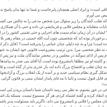
ی است» و ایراد اصلی همچنان پابرجاست و شما نه تنها بدان پاسخ نداده
لخیص می آورم:
ه تقلب کنندگان را زیر سئوال ببرد شخص مدعی را به چالش می کشد چر
خابات متقلبانه و مجلس قلابی و فرمایشی تن داده و حتی با آن همکار
 ایشان در آن زمان تمام سمت های اجرایی و حتی تقنینی کشور را در اخ
 برخوردار بوده اند که شخصیتی چون آیت الله خمینی در مقام رهبر بلام
ده است! چرا و به چه دلیلی چنان خیانتی را پذیرفته است؟ (قابل ذکر
ه نظر شخصی من). بدین ترتیب مشروعیت قانونی خود ایشان به عنو
 از ادای سوگند در مجلس و در محضر نمایندگان ملت و نیز پس از تن
ابینه او نیز مطلقا نامشروع بوده است. آیا آقای بنی صدر به پیامد
به چنان تقلب و افتضاح بزرگ داده اند، باز عذری بدتر از گناه است و قا
شکل گیری نظام سیاسی جدید و بر آمده از یک انقلاب بزرگ و آزادیخوا
ی قابل قبول نیست و ثانیا با مدعای پایدار ایشان مبنی بر قانون گرایی و
ت».
ر خور بشنوم. به نظر می رسد داستان شما داستان بریدن بُنی است
د انتقاد کرده و گفته اشتباه کردم، هر گز مسموع نیست. مسئله یک اش
 مجلس را قلابی و نامشروع می داند، ناگزیر باید مسئولیت پذیر باشد
 نقش اساسی داشته است. این که نمی شود هر کس از قدرت حذف شود،