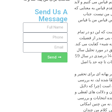
هم قیاس می کنیم و لابد
قدم قیاس به معنایی که
Send Us A
ی من نیست. جناب
Message
اس قیاس من با قیاس
ت که این دو در تمام
ب بنی صدر از فضیلت
ه شبه» کفایت می کند.
ق در مورد تحلیل سال
58-59 و از جمله انتخابات مجلس و بررسی آماری نیست» ظاهرا منظور وی بی اعتبار کردن ادعای بنی صدر بر مشارکت 14 درصدی در سال 59
Send
ات تا چه حد با اصل
 بهانه ای برای تحقیر و
 شده اید، نه بررسی
 است (چرا که دلایل
ت هست). محتوا و مضمون و دلالت های لفظی و
ه انتخابات و بررسی
 نه من چنین امکانی
. کلام من چندان