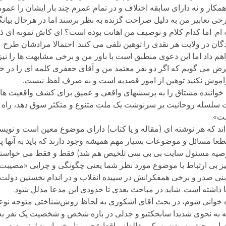
ه همکار و نه دارای سابقه اختلاف و در تمام عمرم چند بار ایشان را عم
عابیر من به دلیل صراحت گزنده به نظر برسند اما در هرحال بیانگ
ام. اما کدام کلام و توصیف من اهانت بوده است؟ ای کاش نمونه ای ذک
 در ولایت هر نقدی را توهین تلفی می کنند. احتمالا مرادشان طرح 
واهم داد اما این دعوی منطبق است با باور من و برخی مشابهت ها را نیز
ه عرض می گویم که اگر دو نفر معتمد من و آقای جعفری کلمه ای را در 
راموش نکنید توهین از امور قصدیه است و به صرف لفظ نیست.
ه خواننده مشتاق را به پرسشهای واقعی و عمیق برای کشف واقعیت های
 سلسله روحانیت بر سرنوشت یک ملت متنوع و متکثر سوق دهد، راه ب
ست».
د که هر نوشته ای (مقاله و یا کتاب) دارای موضوع معین است و نویسن
عا مسائل و موضوعات بسیار مهم همیشه وجود دارند که باید به آنها 
به توصیه مسئول سایت بی بی سی تلخیص هم شد) فقط و فقط می خواست
 نیز بی ارتباط با موضوع مورد نظر شما یعنی چگونگی و چرایی «مص
بنی صدر و برخی همفکرانش در سپیده انقلاب و در اندام نخستین دول
اشته است. شاید در مباحث بعدی تا حدودی این مدعا مدلل شود.
گیزه خوانی شوم، در بحث آقای اشکوری به لحاظ روش‌شناختی متوجه نوعی
به نحوی شدیدا سابجکتیو و جدلی در باره شخص و شخصیت‌ یک نفر به
ز این بحث رسیدن به یک مغالطه واقعا عجیب تاریخی است؛ بنی صدر و 