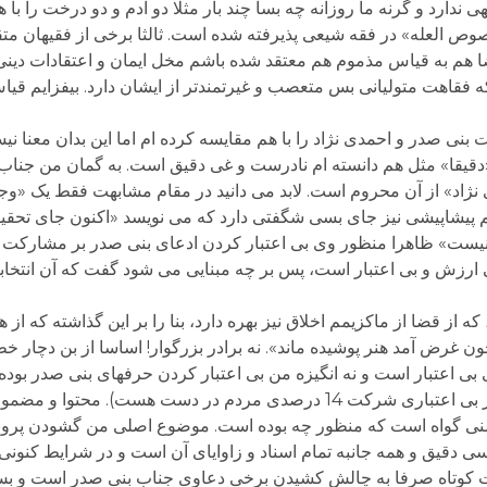
ندارد و گرنه ما روزانه چه بسا چند بار مثلا دو آدم و دو درخت را با 
صوص العله» در فقه شیعی پذیرفته شده است. ثالثا برخی از فقیهان مت
ا هم به قیاس مذموم هم معتقد شده باشم مخل ایمان و اعتقادات دین
ه فقاهت متولیانی بس متعصب و غیرتمندتر از ایشان دارد. بیفزایم قی
ی صدر و احمدی نژاد را با هم مقایسه کرده ام اما این بدان معنا نیس
ا «دقیقا» مثل هم دانسته ام نادرست و غی دقیق است. به گمان من جنا
نژاد» از آن محروم است. لابد می دانید در مقام مشابهت فقط یک «وج
حکم پیشاپیشی نیز جای بسی شگفتی دارد که می نویسد «اکنون جای تحقی
بی ارزش و بی اعتبار است، پس بر چه مبنایی می شود گفت که آن انتخاب
ز قضا از ماکزیمم اخلاق نیز بهره دارد، بنا را بر این گذاشته که از هر
ض آمد هنر پوشیده ماند». نه برادر بزرگوار! اساسا از بن دچار خطا
بی اعتبار است و نه انگیزه من بی اعتبار کردن حرفهای بنی صدر بوده
آماری و غیر آماری و از جمله شهودی بسیار مبنی بر بی اعتباری شرکت 14 درصدی مردم در دس
وشنی گواه است که منظور چه بوده است. موضوع اصلی من گشودن پروند
ی دقیق و همه جانبه تمام اسناد و زاوایای آن است و در شرایط کنونی
داشت کوتاه صرفا به چالش کشیدن برخی دعاوی جناب بنی صدر است و بس