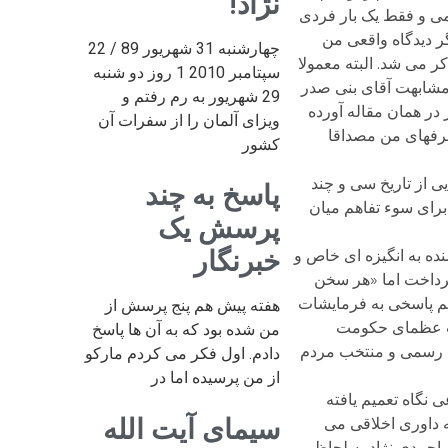
نژاد!
ومی و فقط یک بار فردی
ر دیدگاه واقعی من
چهارشنبه 31 شهریور 89 / 22
ر می شد. البته معمولا
سپتامبر 2010 1 روز دو شنبه
مشابهت آقای بنی صدر
29 شهریور به رم رفتم و
 در همان مقاله آورده
ویزای آلمان را از سفرات آن
حرفهای من مصداقا
کشور
ی از تاریخ سی و چند
پاسخ به چند
رای سوء تفاهم میان
پرسش یک
خبرنگار
ده به انگیزه ای خاص و
پرداخت اما «هر سخن
م پاسخی به فرمایشات
هفته پیش هم پنج پرسش از
یبت عظمای حکومت
من شده بود که به آن ها پاسخ
ت رسمی و منتخب مردم
دادم. اول فکر می کردم مارکو
از من پرسیده اما در
 نگاه تعمیم یافته
سیمای آیت الله
 داوری اخلاقی می
احمدی نژاد به لحاظ