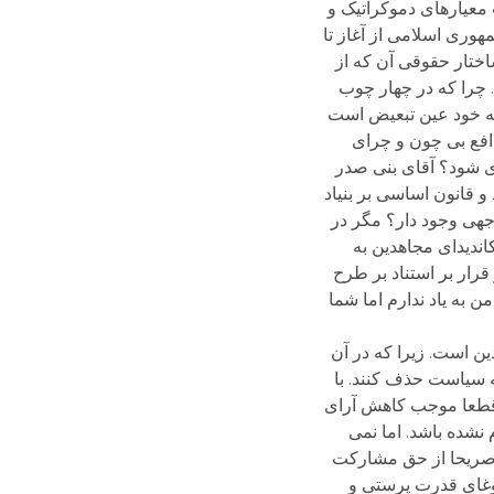
 معیارهای دموکراتیک و
هوری اسلامی از آغاز تا
اختار حقوقی آن که از
. چرا که در چهار چوب
 که خود عین تبعیض است
افع بی چون و چرای
ی شود؟ آقای بنی صدر
اما در سال 59 که همه چیز روشن شده بود و قانون اساسی بر بنیاد
جهی وجود دار؟ مگر در
اندیدای مجاهدین به
رار بر استناد بر طرح
به یاد ندارم اما شما
دین است. زیرا که در آن
ه سیاست حذف کنند. با
ن قطعا موجب کاهش آرای
نشده باشد. اما نمی
ای صریحا از حق مشارکت
غوغای قدرت پرستی و