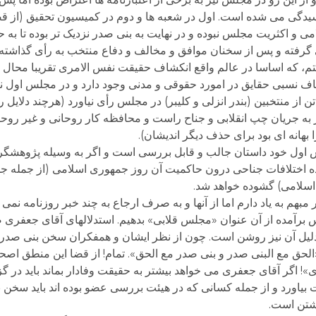
دگی می شده است. اول در شعبه ها و دوم در کمیسیون تحقیق (از قض
می و اکثریت مجلس نبوده و در نهایت به بنی صدر نزدیک تر بوده تا به
گرفته و پس از سخنان موافق و مخالف و دفاع منتخب به رأی گذاش
م، که اساسا در عالم واقع انکشاف حقیقت نفس الامری تقریبا محا
ف نسبی حقایق در امورد حقوقی و مدنی وجود دارد و در مجلس اول نیز 
 تن از منتخبین (بندر انزلی و کلیبر) در مجلس رأی نیاورد (هرچند دلایل رأ
به جریان چپ انقلابی و جناح راست و محافظه کار روحانی و غیر روحا
 بهانه ای بود برای حذف دیگر اندیشان).
جلس اول خود داستان جالب و قابل بررسی است و اگر به وسیله پژوهش
ده اختلافات جناحی درون حاکمیت آن روز جمهوری اسلامی (از جمله ج
سلامی) گشوده خواهد شد.
مبهم به یاد دارم اما از آنها و به صرف ارجاع به چند خبر روزنامه نمی 
برآمده از آن عنوان «مجلس قلابی» بدهیم. استدلالهای آقای جعفری 
یل آن نیز روشن است. چون از نظر ایشان و همفکران سخن بنی صدر
ق مع البنی صدر و بنی صدر مع الحق». تمام! از قضا این منطق اص
 اگر آقای جعفری می خواهد بیشتر به حقیقت وفادار بماند باید در گز
اورد و از جمله کسانی که در هیئت بررسی عضو بوده اند باید سخن بگو
گشتن است.