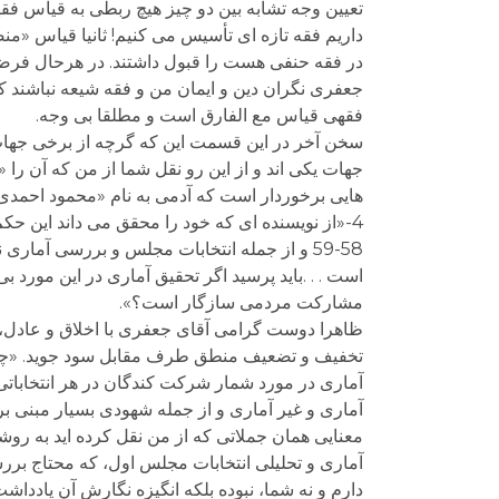
تعیین وجه تشابه بین دو چیز هیچ ربطی به قیاس فقهی 
داریم فقه تازه ای تأسیس می کنیم! ثانیا قیاس «من
در فقه حنفی هست را قبول داشتند. در هرحال فرض
جعفری نگران دین و ایمان من و فقه شیعه نباشند ک
فقهی قیاس مع الفارق است و مطلقا بی وجه.
سخن آخر در این قسمت این که گرچه از برخی جهات بن
جهات یکی اند و از این رو نقل شما از من که آن ر
هایی برخوردار است که آدمی به نام «محمود احمدی 
4-«از نویسنده ای که خود را محقق می داند این 
است . . .باید پرسید اگر تحقیق آماری در این مورد 
مشارکت مردمی سازگار است؟».
ظاهرا دوست گرامی آقای جعفری با اخلاق و عادل، که ا
تخفیف و تضعیف منطق طرف مقابل سود جوید. «چون غر
آماری در مورد شمار شرکت کندگان در هر انتخاباتی 
معنایی همان جملاتی که از من نقل کرده اید به ر
آماری و تحلیلی انتخابات مجلس اول، که محتاج بررس
دارم و نه شما، نبوده بلکه انگیزه نگارش آن یاد