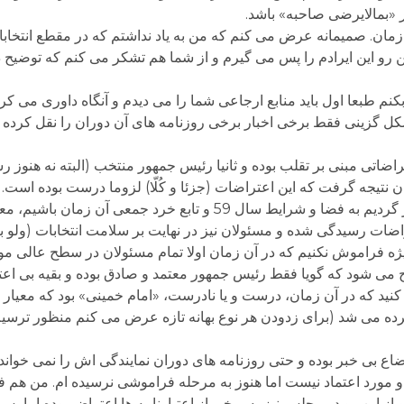
 «بمالایرضی صاحبه» باشد.
 زمان. صمیمانه عرض می کنم که من به یاد نداشتم که در مقطع انتخا
رو این ایرادم را پس می گیرم و از شما هم تشکر می کنم که توضیح دادی
کنم طبعا اول باید منابع ارجاعی شما را می دیدم و آنگاه داوری می کرد
ل گزینی فقط برخی اخبار برخی روزنامه های آن دوران را نقل کرده و 
اضاتی مبنی بر تقلب بوده و ثانیا رئیس جمهور منتخب (البته نه هنوز 
 نتیجه گرفت که این اعتراضات (جزئا و کُلّا) لزوما درست بوده است.
سوم. در هرحال اگر با حب و بغض داوری نکنیم و بر گردیم به فضا و شرایط سال 59 و تا
راضات رسیدگی شده و مسئولان نیز در نهایت بر سلامت انتخابات (ولو 
ه ویژه فراموش نکنیم که در آن زمان اولا تمام مسئولان در سطح عالی م
ح می شود که گویا فقط رئیس جمهور معتمد و صادق بوده و بقیه بی اعت
 کنید که در آن زمان، درست و یا نادرست، «امام خمینی» بود که معیار ت
ده می شد (برای زدودن هر نوع بهانه تازه عرض می کنم منظور ترسی
ضاع بی خبر بوده و حتی روزنامه های دوران نمایندگی اش را نمی خوان
مورد اعتماد نیست اما هنوز به مرحله فراموشی نرسیده ام. من هم فی 
از این رو در مجلس نیز به برخی از اعتبارنامه ها اعتراض بوده اما پ