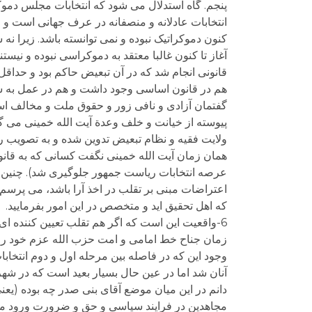
پنجم. گاه استدلال می شود که انتخابات مجلس دموکر
انتخابات عادلانه و منصفانه در عرف جهانی است و ما
کنون دموکراتیک نبوده و نمی توانسته باشد. زیرا ن
آغاز تا کنون غالبا معتقد به دموکراسی نبوده و نیس
قانونی انجام شد که در آن تبعیض حاکم بود و حداقل
هم در قانون اساسی وجود داشت و هم در عمل به ش
گفتمان آزادی و نافی زور و حقوق ملت و مخالف است
ولایت فقیه و نظام تبعیض تدوین شده و به تصویب 
همان زمان آیت الله خمینی نگفت کسانی که به قانون 
عرصه انتخابات ریاست جمهور جلوگیری شد). چنین ان
اعتراضات مبنی بر تقلب در اخذ آرا باشد، می پرسم
که اهل تحقیق اید و متخصص در این امور بفرمایید.
6-واقعیت این است که اگر هم تقلب تعیین کننده ای و
زمان جناح خط امامی و امت حزب الله عزم خود را جزم
وجود این که در فاصله بین مرحله اول و دوم انتخا
آنان شد اما در عین حال بسیار بعید است که در شهر
دانم در این میان موضع آقای بنی صدر چه بوده (یعنی 
مجاهدین در فرایند سیاسی و حق و ضرورت ورود مجا