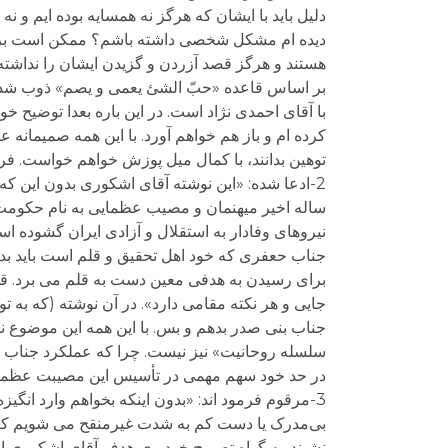
دلیل باید با ایشان که هرگز نه همسایه بوده ایم و ن
دیده ام مشکل شخصی داشته باشم؟ ممکن است برخی ت
هستند و هرگز قصد آزردن و گزیدن ایشان را نداشته 
بر اساس قاعده «حبّ الشئ یعمی و یصم» ذوب شدگان
با آقای احمدی نژاد است. در این باره بعدا توضیح خ
کرده ام و باز هم خواهم آورد. با این همه صمیمان
توهین بدانند، با کمال میل پوزش خواهم خواست. ف
2-ادعا شده: «این نوشته آقای اشکوری بدون این ک
ساله اخیر میهنمان و مصیب عظمایی به نام حکومت
نیروهای وفادار به استقلال و آزادی ایران گشوده ا
جناب حعفری که خود اهل تحقیق و قلم است باید بدان
برای رسیدن به هدفی معین دست به قلم می برد. قط
جایی و هر نکته مقامی دارد». در آن نوشته (که 
جناب بنی صدر بدهم و بس. با این همه این موضوع
سلسله روحانیت» نیز نیست. چرا که عملکرد جناب 
در حد خود سهم مهمی در تأسیس این مصیبت عظما د
3-مرقوم فرمود اند: «بدون اینکه بخواهم وارد ان
بی‌مدرک یا دست کم به شدت غیرمنقح می شویم که 
نشیند. به گواه تصریح خود وی هدف آقای اشکوری ا