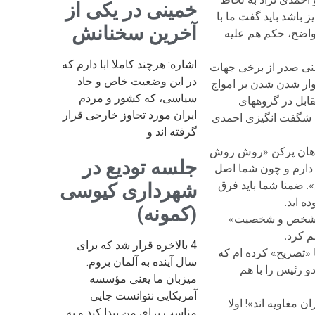
خمینی در یکی از
باشد باید گفت ما با
آخرین سخنانش
 واضح، حکم هم علیه
اشاره: هرچند کاملا ابا دارم که
بنی صدر از برخی جهات
در این وضعیت خاص و حاد
وار شدن شدن بر امواج
سیاسی، که کشور و مردم
قابل در گروههای
ایران مورد تجاوز خارجی قرار
رت شگفت انگیزی احمدی
گرفته اند و
ه دهان پرکن «روش روش
جلسه تودیع در
 دارم و چون شما اصل
 ضمنا شما باید فرق
شهرداری کیوسی
ه اید.
(کمونه)
«یک شخص و شخصیت»
م کرد.
4 بالاخره قرار شد که برای
«تصریح» کرده ام که
سال آینده به آلمان بروم.
 رئیس را با هم
میزبان ما یعنی مؤسسه
آمریکایی نتوانست جایی
غاویه اند»! اولا
مناسب برای من پیدا کند و به