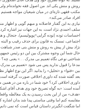
روش و منش یکی اند. من اصول فقه نخوانده‌ام ولی ا
مکتب فقهی تازه‌ای در میان شیعیان مواجه هستیم که
افراد صادر می‌کند».
نیازی به این گفتار فاضلانه و مبهم گویی و اظها
سلف احمدی نژاد است. به این جهات نیز اشاره کرده
احساسات توده (توده گرایی=پوپولیسم)، جنجال و هیا
اجتماعی، تمسک به قانون برای حذف رقیب و البته گا
نژاد بیش از پیش به روش و منش بنی صدر شباهت پ
حال شما این وجوه مشترک بین این دو رئیس جمهور 
شناختی نوعی نگاه تعمیم بی مدرک . . .» یعنی چه
مدعا را قبول ندارید پس می شود «تعمیم بی مدرک
بین «فتوا» و «تحلیل» را بدانید. اگر این نوع اظهار ن
بعد گفته شده که داوری اخلاقی صورت گرفته است. 
داوری اخلاقی کرد؟ خود شما در باره من در همین مقا
آمده است: «به گواه تصریح خود وی هدف آقای اشکو
«هدف» من از این بحث رسیدن به یک مغالطه واقعا 
مقایسه کنم اما وقتی مناستی پیدا شد بدان اشاره کر
اما شگفت انگیزتر داستان قیاس است که نمی دانم 