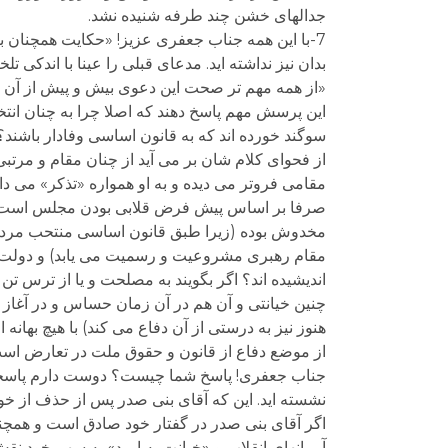
جدالهای خشن چند طرفه شنیده نشد.
7-با این همه جناب جعفری عزیز! «حکایت همچنان باق
بدان نیز نداشته اید. مدعای قبلی را عینا با اندکی ت
«از همه مهم تر صحت این دعوی بیش و پیش از آن ک
این پرسش مهم پاسخ دهند که اصلا چرا به چنان انت
سوگند خورده اند که به قانون اساسی وفادار باشند؟
از فحوای کلام شان بر می آید از چنان مقام و مرتبی
مقامی فروتر می دیده و به او همواره «تذکر» می دا
صرفا بر اساس پیش فرض قلابی بودن مجلس است ن
مخدوش بوده (زیرا طبق قانون اساسی منتحب مردم پس
مقام رهبری مشروعیت و رسمیت می یابد) و دولت و ک
اندیشیده اند؟ اگر بگویند به مصلحت و یا از ترس تن 
چنین خیانتی و آن هم در آن زمان حساس و در آغاز 
هنوز نیز به درستی از آن دفاع می کند) با هیچ بهانه ا
از موضع دفاع از قانون و حقوق ملت در تعارض اس
جناب جعفری! پاسخ شما چیست؟ دوست دارم پاسخی د
نشسته اید. این که آقای بنی صدر پس از حذف از خو
اگر آقای بنی صدر در گفتار خود صادق است و همچنان
آرمانهای انقلاب و «خیانت به امید» به سهم خود