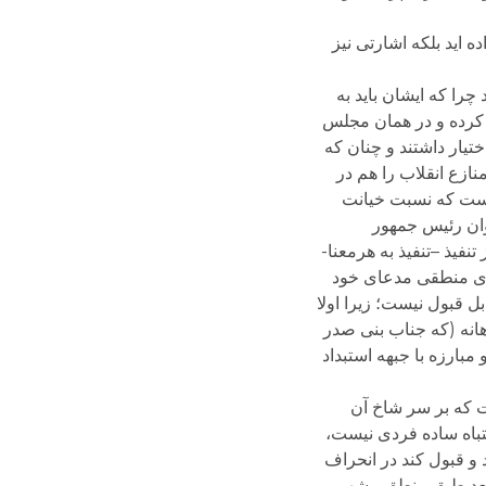
 اید بلکه اشارتی نیز
ا که ایشان باید به
ی کرده و در همان مجلس
تیار داشتند و چنان که
نازع انقلاب را هم در
 است که نسبت خیانت
ان رئیس جمهور
فیذ –تنفیذ به هرمعنا-
های منطقی مدعای خود
بل قبول نیست؛ زیرا اولا
هانه (که جناب بنی صدر
 مبارزه با جبهه استبداد
 که بر سر شاخ آن
تباه ساده فردی نیست،
 و قبول کند در انحراف
 بعد طبق منطق مشهور