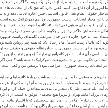
اتیک نبوده است. باید دید مراد از دموکراتیک چیست؟ اگر مراد رعایت
 امروز از آن دفاع می کنیم، گفتن ندارد که هیچ یک از انتخابات های جم
ه ساختار حقوقی نظام یعنی قانون اساسی چنین اجازه ای می دهد و نه س
تند. با این معیار انتخابات ریاست جمهوری اول هم دموکراتیک نبوده است
 زنان و اقلیت های مذهبی نمی توانستند کاندیدا شوند. ولایت فقیه نیز
کل مطلقه اش حاکم بود. چرا و چگونه جناب بنی صدر دموکرات و مد
بداد دینی به خود اجازه داد در چنان شرایطی کاندیدای ریاست جمهور
پیوسته از خیانت و خلف وعدة آیت الله خمینی می گوید (که غالبا درست است) 
رسیده بود. برای ریاست جمهوری در چنان نظام حقوقی و حقیقی چه تو
اساسی رأی نداده اند حق کاندیاتوری ندارند؟ (و بدین ترتیب از ورود ک
تخاباتی چگونه می تواند مشروعیت دموکراتیک داشته باشد؟ حتی اگر ق
 در انتخابات ریاست جمهوری اعتراضی نبود؟ پرسش من واقعی است. من 
 آن هم به معنایی جا بجایی آرا رخ داده باشد، دربارة کاندیداهای مجاه
 کرده بودند تا به مقابله با مجاهدین بروند و آنها را به کلی از عرص
بات آیت الله خمینی طی یک سخنرانی تندی به مجاهدین حمله کرد و ای
های بزرگ (مانند تهران و تبریز) هیچ مجاهدی موفق به کسب آرای لازم 
الان به یاد ندارم) اما در آن زمان تنها شخصیتی که با انتشار بیانیه 
هدین به پارلمان دفاع کرد مهندس بازرگان بود که متأسفانه در آن 