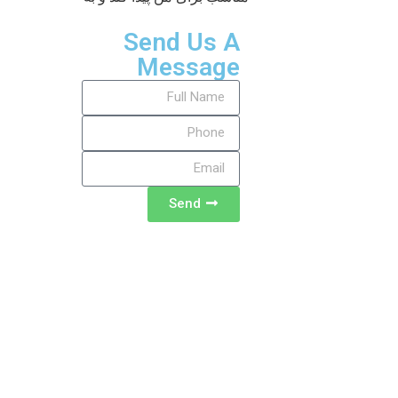
Send Us A
Message
Send