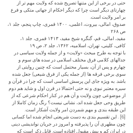
حتی در برخی از این متنها تصریح شده که ولایت مهم تر از
چهارتای دیگر است چرا که دیگر احکام از جهاتی متکی و فرع
بر امر ولایت است.
صدوق، امالی، بیروت، اعلمی، ۱۴۰۰ قمری، چاپ پنجم، جلد ۱،
ص ۲۶۸
مفید، امالی، قم، گنگره شیخ مفید، ۱۴۱۳ قمری، جلد ۱،
کافی، کلینی، تهران، اسلامیه، ۱۳۶۲، جلد ۲، ص ۱۹
با توجه به طرح مبحث «ولایت» و از جمله ولایت سیاسی در
جدالهای کلامی فرق مختلف اسلامی در سده های سوم و
چهارم و پس از آن، بسیار محتمل است که چنین روایتی از
سوی برخی فرقه ها (از جمله یکی از فرق شیعی) جعل شده
باشد. به ویژه جای این پرسش اساسی است که چرا در قرآن و
سیره معتبر نبوی و نه حتی احتمالا در قرن اول و شاید هم دوم
از موضوعی چون ولایت و آن هم در کنار احکام شرعی که از
طریق وحی جعل شده اند، نشانی نیست؟ رنگ زمان کاملا از
این طبقه بندی و مهم شمردن امر ولایت آشکار است.
[6] . این تقسیم بندی به دست شریعتی انجام شده اما کسانی
چون مطهری آن را پذیرفته و امروز در جریان نواندیشی دینی
در ایران کم و بیش مقبول افتاده است. قابل ذکر است که