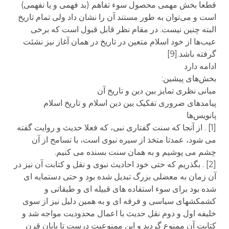
قطعا بخش مهمی محصول سوء تفاهم (بد فهمی و یا نفهمی)
است و می‌توان به طور مستند آن را نشان داد ولی تمام تاریخ
البته چنین نیست. در مقام نظر قابل قبول است که برخی
عیب‌ها از خود اسلام متعین در تاریخ در همان آغاز نیز نشئت
گرفته باشد.[9]
ادامه دارد
بخش‌های پیشین:
مبانی نظری تمایز بین دین و تاریخ آن
پیامدهای ضروری تفکیک بین دین اسلام و تاریخ اسلام
پانویس‌ها
[1] . از آنجا که سنت گفتاری نبی، که فعلا حدیث و روایت گفته
می شود، عمدتا متخذ از سیره نبوی است، با تسامح از آن
چشم می پوشیم و به همان سنت بسنده می کنیم.
[2] . بگذریم که حتی خود احادیث نبوی و نقل و کتابت آن نیز در
آن زمان به معضلی بزرگ تبدیل شده بود و حتی دستمایه ای
شده بود برای سوء استفاده های قبیله ای و طبقاتی و
کشمکشهای سیاسی و فرقه ای و به همین دلیل نیز از سوی
خلیفه اول و دوم نقل حدیث با اعمال محدودیت مواجه شد و
کتابت آن ممنوع گردید و این ممنوعیت درست تا پایان قرن