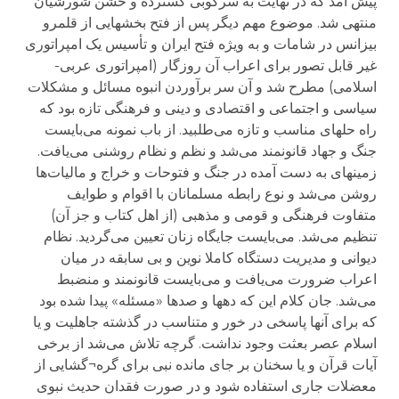
پیش آمد که در نهایت به سرکوبی گسترده و خشن شورشیان
منتهی شد. موضوع مهم دیگر پس از فتح بخشهایی از قلمرو
بیزانس در شامات و به ویژه فتح ایران و تأسیس یک امپراتوری
غیر قابل تصور برای اعراب آن روزگار (امپراتوری عربی-
اسلامی) مطرح شد و آن سر برآوردن انبوه مسائل و مشکلات
سیاسی و اجتماعی و اقتصادی و دینی و فرهنگی تازه بود که
راه حلهای مناسب و تازه می‌طلبید. از باب نمونه می‌بایست
جنگ و جهاد قانونمند می‌شد و نظم و نظام روشنی می‌یافت.
زمینهای به دست آمده در جنگ و فتوحات و خراج و مالیات‌ها
روشن می‌شد و نوع رابطه مسلمانان با اقوام و طوایف
متفاوت فرهنگی و قومی و مذهبی (از اهل کتاب و جز آن)
تنظیم می‌شد. می‌بایست جایگاه زنان تعیین می‌گردید. نظام
دیوانی و مدیریت دستگاه کاملا نوین و بی سابقه در میان
اعراب ضرورت می‌یافت و می‌بایست قانونمند و منضبط
می‌شد. جان کلام این که دهها و صدها «مسئله» پیدا شده بود
که برای آنها پاسخی در خور و متناسب در گذشته جاهلیت و یا
اسلام عصر بعثت وجود نداشت. گرچه تلاش می‌شد از برخی
آیات قرآن و یا سخنان بر جای مانده نبی برای گره¬گشایی از
معضلات جاری استفاده شود و در صورت فقدان حدیث نبوی