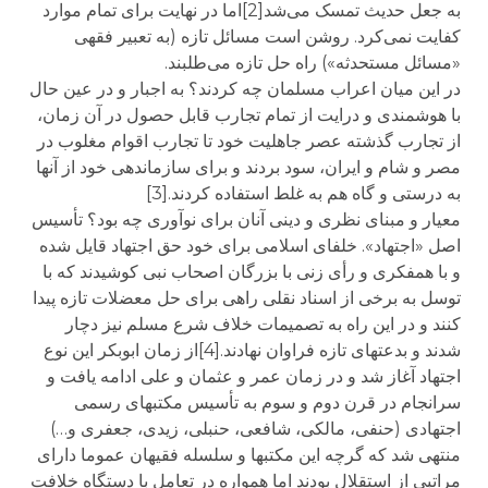
به جعل حدیث تمسک می‌شد[2]اما در نهایت برای تمام موارد
کفایت نمی‌کرد. روشن است مسائل تازه (به تعبیر فقهی
«مسائل مستحدثه») راه حل تازه می‌طلبند.
در این میان اعراب مسلمان چه کردند؟ به اجبار و در عین حال
با هوشمندی و درایت از تمام تجارب قابل حصول در آن زمان،
از تجارب گذشته عصر جاهلیت خود تا تجارب اقوام مغلوب در
مصر و شام و ایران، سود بردند و برای سازماندهی خود از آنها
به درستی و گاه هم به غلط استفاده کردند.[3]
معیار و مبنای نظری و دینی آنان برای نوآوری چه بود؟ تأسیس
اصل «اجتهاد». خلفای اسلامی برای خود حق اجتهاد قایل شده
و با همفکری و رأی زنی با بزرگان اصحاب نبی کوشیدند که با
توسل به برخی از اسناد نقلی راهی برای حل معضلات تازه پیدا
کنند و در این راه به تصمیمات خلاف شرع مسلم نیز دچار
شدند و بدعتهای تازه فراوان نهادند.[4]از زمان ابوبکر این نوع
اجتهاد آغاز شد و در زمان عمر و عثمان و علی ادامه یافت و
سرانجام در قرن دوم و سوم به تأسیس مکتبهای رسمی
اجتهادی (حنفی، مالکی، شافعی، حنبلی، زیدی، جعفری و…)
منتهی شد که گرچه این مکتبها و سلسله فقیهان عموما دارای
مراتبی از استقلال بودند اما همواره در تعامل با دستگاه خلافت