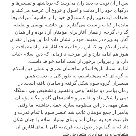
پس از آن نوبت به دینداران می‌رسد که برداشتها و تفسیرها و
درکهای خود را از دیانت و اصول و فروع آن عرضه می‌کنند و
تعلیقات (به تعبیر رایج کامنتها)ی خود را بر حاشیهٴ میراث بجا
مانده از کتاب و سنت می‌گذارند. این حاشیه نویسی و تعلیقه
گذاری گرچه از همان آغاز برای مؤمنان آزاد بوده و از همان
آغاز، به ویژه در مدینه، خود را نشان داده اما این پس از فقدان
پیامبر اسلام بود که این مرحله به جد آغاز شد و ادامه یافت و
هنوز هم ادامه دارد و این مرحله تا زمانی که دین اسلام حیات
دارد و از پیروانی برخوردار است ادامه خواهد داشت.
اما به استناد تاریخ اسلام ساختمان نظری و عملی دین اسلام،
به گونه‌ای که می‌شناسیم، به طور کلی به دست همین
مفسران گروه سوم شکل گرفته و سامان یافته است. در
زمان پیامبر دو مؤلفهٴ وحی و تفسیر و تشخیص نبی دستگاه
دینی را شکل داد و تفاسیر و حاشیه‌های گاه و بیگاه مؤمنان
نقش مهمی در این منظومه سازی عملی نداشته اما وقتی
پیامبر از جمع مؤمنان غائب شد عنصر سوم با تمام قدرت و
ظرفیت خود به میدان آمد و بنای نوبنیاد اسلام را چنان شکل
داد که به گمانم در طول سه قرن به کلی با نمای آغازین آن
متفاوت و در مواردی متعارض شد.