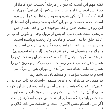
نکته مهم این است که دین در مرحلهٴ نخست خود کاملا از
دسترس آدمیان خارج است و هیچ کس (حتی نبی) نمی‌تواند
ادعا کند که با آن یکی شده و به وحدت نظر و عمل رسیده
است (عدم عصمت پیامبران گواه و سند روشن آن است). از
این رو در مبحث «دین واقعا موجود» دین واقعی همان دین
تاریخی است یعنی دینی که پس از نزول وحی و تکوین کتاب در
عالم خلق جامهٴ عینیت و مادیت و تاریخیت پوشیده است.
بنابراین به این اعتبار تمامیت دستگاه دینی تاریخی است و
بالملازمه مشمول تمام قواعد تاریخیت (از جمله نقدپذیری)
خواهد بود. گرچه، چنان که گفته شد، ما در این مبحث دین را
همان دعوت دینی عصر رسالت تلقی می‌کنیم و تاریخ دین را
همان سامانهٴ نظام دینی برآمده از دوران پس از مرگ نبی
اسلام به دست مؤمنان و مسلمانان می‌شماریم.
در همین جا می‌توان به دعوی مشهور «اسلام به ذات خود ندارد
عیبی/هر عیب که هست از مسلمانی ماست»، نیز اشاره کرد و
تبینی از آن ارائه داد. این سخن نیاز به توضیح دارد و به طور
مشخص باید دید که منظور از «ذات بی عیب اسلام» چیست.
اگر مراد اسلام نفس الامری است و حقیقت مرادات کلان و