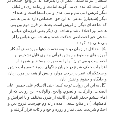
شیعیان نیز به شکلی دیگر آن را پذیرفته اند. در واقع اختلاف در
این است که عده ای می گویند امامت و زمامداری در قبایل
دیگر قریش (بنی تیم و بنی عدی و بنی امیه) است و عده ای
دیگر (شیعیان) مدعی اند این حق اختصاص دارد به بنی هاشم
که شاخه ای دیگر از قریش است. بعدها در قرن دوم بین بنی
هاشم نیز اختلاف شد و شاخه ای دیگر یعنی فرزندان عباس
مدعی حق اختصاصی خلافت شدند و شاخه بنی عباس را از
بنی علی جدا کردند.
[4] . حداقل در زمان دو خلیفه نخست دهها مورد نقض آشکار
آموزه های مقطوع و روشن قرآنی و نبوی قابل تشخیص و
احصاست و می توان آنها را به صورت مستند بر شمرد. از
اقدامات خلاف شرع در جریان جنگهای رده تا تصمیمات خشن
و سختگیرانه عمر در برخی موارد و بیش از همه در مورد زنان
و جایگاه و حقوق و نقش آنان.
[5] . به این این روایت توجه کنید: «بنی الاسلام علی خمس: علی
الصلات، والزکات، والصوم، والحج، والولایه». این روایت که از
امام ششم جعفر الصادق (البته از طرق مختلف و با افزایش و
کاهشهایی) در منابع شیعی آمده در تداوم فهرست فروع دین و
احکام شریعت یعنی نماز و روزه و حج و زکات قرار گرفته و