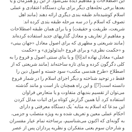
این اصطلاحات و مفاهیم دیده نمی‌شود. از این رو همزمان و یا
بعدها برخی نحله‌های دیگر برای بیان دستگاه اعتقادی و عملی
اسلام کوشیده‌اند طبقه بندی دیگری ارائه دهند (مانند اهل
تصوف که اسلام را در سه مرحله طبقه بتدی کرده اند:
شریعت، طریقت و حقیقت) و یا برای همان طبقه اصطلاحات
و مفاهیم از تعاریف و معادل گذاریهای جدید استفاده کرده‌اند
(مانند شریعتی و مطهری که برای اصول معادل «جهان بینی»
و «حکمت نظری» و برای فروع «ایدئولوژی» و «حکمت
عملی» معادل نهاده اند[6]) و یا بنای سنتی اصول و فروع را به
کلی دگرگون کرده و بنای تازه ساخته‌اند (مانند شریعتی که از
اصطلاح «طرح هندسی مکتب» سود جسته و اصول دین را
فقط در توحید شناخته و دیگر اجزای اسلام را در شمار فروع
دانسته است[7]) و این راه همچنان باز است و مانند گذشته
می‌توان از تقسیم بندیهای متفاوت و یا متعارض فراوان
استفاده کرد. آیا همین گزارش کوتاه برای اثبات مدلل کردن
این مدعا که اسلام به مثابهٴ یک دستگاه معرفتی و دارای
احکام عملی معین و تعریف شده و به ویژه متصلب و جزمی،
به گونه‌ای که اکنون می‌شناسیم، برساخته تمام عیار مفسران
و شارحان سوم یعنی متفکران و نظریه پردازان پس از عصر