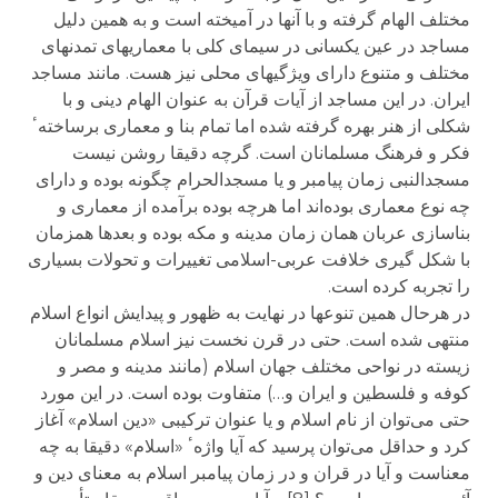
مختلف الهام گرفته و با آنها در آمیخته است و به همین دلیل
مساجد در عین یکسانی در سیمای کلی با معماریهای تمدنهای
مختلف و متنوع دارای ویژگیهای محلی نیز هست. مانند مساجد
ایران. در این مساجد از آیات قرآن به عنوان الهام دینی و با
شکلی از هنر بهره گرفته شده اما تمام بنا و معماری برساختهٴ
فکر و فرهنگ مسلمانان است. گرچه دقیقا روشن نیست
مسجدالنبی زمان پیامبر و یا مسجدالحرام چگونه بوده و دارای
چه نوع معماری بوده‌اند اما هرچه بوده برآمده از معماری و
بناسازی عربان همان زمان مدینه و مکه بوده و بعدها همزمان
با شکل گیری خلافت عربی-اسلامی تغییرات و تحولات بسیاری
را تجربه کرده است.
در هرحال همین تنوعها در نهایت به ظهور و پیدایش انواع اسلام
منتهی شده است. حتی در قرن نخست نیز اسلام مسلمانان
زیسته در نواحی مختلف جهان اسلام (مانند مدینه و مصر و
کوفه و فلسطین و ایران و…) متفاوت بوده است. در این مورد
حتی می‌توان از نام اسلام و یا عنوان ترکیبی «دین اسلام» آغاز
کرد و حداقل می‌توان پرسید که آیا واژهٴ «اسلام» دقیقا به چه
معناست و آیا در قران و در زمان پیامبر اسلام به معنای دین و