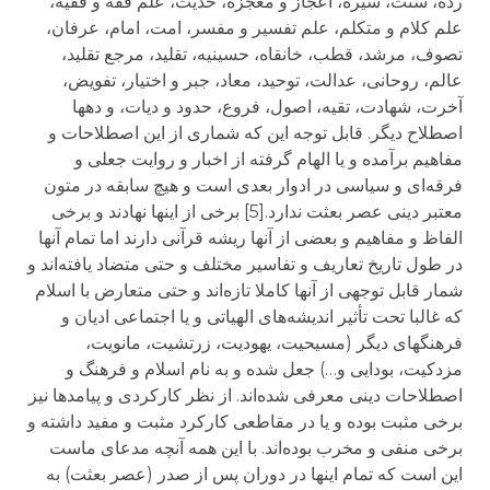
ردّه، سنت، سیره، اعجاز و معجزه، حدیث، علم فقه و فقیه،
علم کلام و متکلم، علم تفسیر و مفسر، امت، امام، عرفان،
تصوف، مرشد، قطب، خانقاه، حسینیه، تقلید، مرجع تقلید،
عالم، روحانی، عدالت، توحید، معاد، جبر و اختیار، تفویض،
آخرت، شهادت، تقیه، اصول، فروع، حدود و دیات، و دهها
اصطلاح دیگر. قابل توجه این که شماری از این اصطلاحات و
مفاهیم برآمده و یا الهام گرفته از اخبار و روایت جعلی و
فرقه‌ای و سیاسی در ادوار بعدی است و هیچ سابقه در متون
معتبر دینی عصر بعثت ندارد.[5] برخی از اینها نهادند و برخی
الفاظ و مفاهیم و بعضی از آنها ریشه قرآنی دارند اما تمام آنها
در طول تاریخ تعاریف و تفاسیر مختلف و حتی متضاد یافته‌اند و
شمار قابل توجهی از آنها کاملا تازه‌اند و حتی متعارض با اسلام
که غالبا تحت تأثیر اندیشه‌های الهیاتی و یا اجتماعی ادیان و
فرهنگهای دیگر (مسیحیت، یهودیت، زرتشیت، مانویت،
مزدکیت، بودایی و…) جعل شده و به نام اسلام و فرهنگ و
اصطلاحات دینی معرفی شده‌اند. از نظر کارکردی و پیامدها نیز
برخی مثبت بوده و یا در مقاطعی کارکرد مثبت و مفید داشته و
برخی منفی و مخرب بوده‌اند. با این همه آنچه مدعای ماست
این است که تمام اینها در دوران پس از صدر (عصر بعثت) به