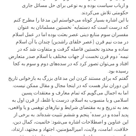
و ارباب سیاست بوده و به نوعی برای حل مسائل جاری
حکومتی تلاش می‌کردند.
با این اشاره بسیار کوتاه می‌خواستم این مدعا را مطرح کنم
که درست است که دستمایهٴ نخستین مسلمانان به عنوان
مفسران سوم منابع دینی عصر بعثت بوده اما در عمل اسلام
در مدت نیم قرن (عصر خلفای راشدین) چندان با آن اسلام
ساده و محدود نخستین فاصله گرفت و متفاوت شد که در
نیمهٴ دوم قرن نخست از جهات مختلف با اسلام صدر متعارض
افتاد و می‌توان تصور کرد که در سده‌های دوم و سوم به کجا
رسیده بود.
گفتم که برای مستند کردن این مدعای بزرگ به بازخوانی تاریخ
این دوران نیاز هست که در اینجا مجال و مقال ممکن نیست.
اما به اجمال می‌گویم که تمام معارف و معتقدات پسین
اسلامی و یا منسوب به اسلام، درست یا غلط، از قرن اول به
بعد به تدریج و به مقتضای شرایط و نیازهای توهمی و یا واقعی،
پدید آمده و در سدهٴ پنجم و ششم تثبیت شده‌اند. به برخی از
این عناوین و اصطلاحات اشاره می‌شود: خاتمیت، کمال دین،
خلافت، امامت، ولایت، امیرالمؤمنین، اجتهاد و مجتهد، ارتداد،