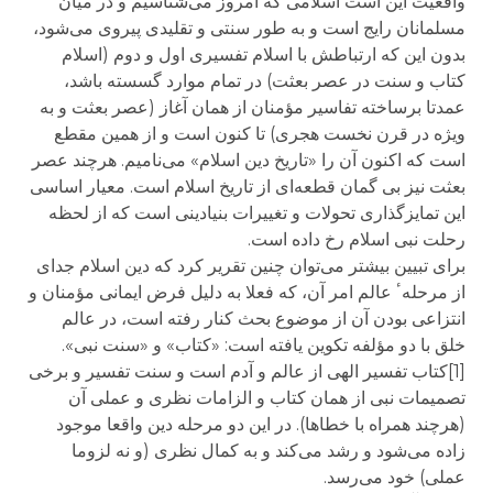
واقعیت این است اسلامی که امروز می‌شناسیم و در میان
مسلمانان رایج است و به طور سنتی و تقلیدی پیروی می‌شود،
بدون این که ارتباطش با اسلام تفسیری اول و دوم (اسلام
کتاب و سنت در عصر بعثت) در تمام موارد گسسته باشد،
عمدتا برساخته تفاسیر مؤمنان از همان آغاز (عصر بعثت و به
ویژه در قرن نخست هجری) تا کنون است و از همین مقطع
است که اکنون آن را «تاریخ دین اسلام» می‌نامیم. هرچند عصر
بعثت نیز بی گمان قطعه‌ای از تاریخ اسلام است. معیار اساسی
این تمایزگذاری تحولات و تغییرات بنیادینی است که از لحظه
رحلت نبی اسلام رخ داده است.
برای تبیین بیشتر می‌توان چنین تقریر کرد که دین اسلام جدای
از مرحلهٴ عالم امر آن، که فعلا به دلیل فرض ایمانی مؤمنان و
انتزاعی بودن آن از موضوع بحث کنار رفته است، در عالم
خلق با دو مؤلفه تکوین یافته است: «کتاب» و «سنت نبی».
[1]کتاب تفسیر الهی از عالم و آدم است و سنت تفسیر و برخی
تصمیمات نبی از همان کتاب و الزامات نظری و عملی آن
(هرچند همراه با خطاها). در این دو مرحله دین واقعا موجود
زاده می‌شود و رشد می‌کند و به کمال نظری (و نه لزوما
عملی) خود می‌رسد.