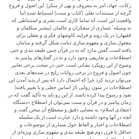
زکات، جهاد، امر به معروف و نهی از منکر). این اصول و فروع
گرچه از مستندات نقلی (کتاب و سنت) استنباط شده اما
واقعیت این است که تماما کاری است بشری و استنباطی که
به وسیلهٴ شماری از متفکران و عالمان (بیشتر متکلمان و
فقیهان) در یک روند و فرایند کاوشهای فکری و تعقلی برای
معقول سازی و مفهوم سازی دیانت شکل گرفته و سامان
یافته است. گفتن ندارد که نه در قرآن چنین طبقه بندی و حتی
اصطلاحات و تعاریفی وجود دارد و نه در گفتارهای پیامبر به
وضوح از این رویکرد نشانی است. حتی در صحت برخی تعابیر
چون اصول و فروع در برخی روایات رایج در سده‌های بعدی
می‌توان تردید کرد چرا که احتمال دارد که پس از پدید آمدن این
اصطلاحات در متون روایی (از اساس جعلی و یا تغییر یافته)
نفوذ و رسوخ پیدا کرده باشند. از این رو باید به تأکید گفت که در
زمان پیامبر و در قرآن و سنت نمی‌توان از اصطلاح «دستگاه
اعتقادی اسلام» به معنایی دقیق و مصطلح آن سخن گفت و
آنچه در آنها وجود داشته و دارد عبارت است از یک سلسله
اصطلاحات و اخبار و الفاظ حول شماری از موضوعات و
حداقل تا قرن دوم هیچ طبقه بندی و مفهوم سازی ویژه‌ای از