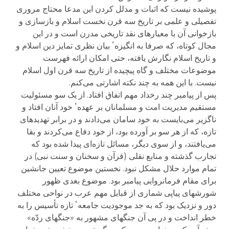
پوشیده نیست که اثبات و مدلل کردن این مدعا محتاج مروری
تفصیلی و علمی بر تاریخ سه قرن نخست اسلام و بازسازی و
بازخوانی آن با معیارهای نقد تاریخی مدرن است و در این
مجال کوتاه، که صرفا به انگیزهٴ بیان نظری تمایز دین اسلام و
و تاریخ اسلام نگارش یافته، حتی امکان ارائه فهرست
موضوعات مختلف و گاه پیچیده از تاریخ سه قرن اول اسلام
نیست. با این همه به چند نکته اشارتی می‌کنم.
پس از پیامبر چند رخداد مهم اتفاق افتاد. از یک سو مسئولیت
مستقیم مدیریت امت و مسلمانان بر عهدهٴ خود آنان افتاد و
ناگزیر می‌بایست به خود سامان می‌دادند و در برابر تهدیدهای
تازه، که از هر سو بر آورده بود، از خود دفاع می‌کردند و بقا
می‌یافتند، و از سوی دیگر، مسائل تازه‌ای پیدا شده بود که
تجارب گذشته و منابع نقلی (قرآن و سخنان و سنت نبی) در
تمام موارد حلال مشکل نبود. نخستین موضوع تعیین جانشین
برای مقام فرمانروایی پیامبر بود. موضوع بعدی ظهور
شورشهای پیاپی شماری از قبایل مهم عرب در نواحی مختلف
دور و نزدیک بود که به جد موجودیت جامعهٴ تازه تأسیس را به
خطر انداخت و در پی آن جنگهای مشهور به «جنگهای ردّه»