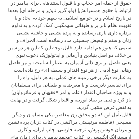
حقوق از جمله امر حجاب و یا قبول استثناهایی برای پیامبر در
ارتباط با حقوق همسرانش) (ولو گریز ناپذیر و مرحله ای) بعدها
در تاریخ اسلام و در جوامع اسلامی به سهم خود به ایجاد و یا
تقویت نظام نابرابر و طبقاتی سهمگینی کمک کرده و به تداوم
برداره داری یاری رسانده و به پرده نشینی و حاشیه نشینی
زنان و ستم و تبعیض جنسیتی مدد رسانده است. انحراف و
ستمی که هنوز هم ادامه دارد. قابل توجه این که این هر دو سیر
بر خلاف دو اصل بنیادین و آرمانی و ایدئولوژیک دعوت نبوی
یعنی «اصل برابری ذاتی آدمیان به اعتبار انسانیت» و نیز «اصل
رهایی نوع آدمی از هر نوع اقتدار و سلطه ای» رخ داده است.
به عبارت دیگر برخی زمینه های عملی، به هر دلیل، راه را
برای تفاسیر نادرست و یا مغرضانه و طبقاتی برای مسلمانان
و به ویژه صاحبان اقتدار (علما و امرا=فقیهان و فرمانروایان)
باز کرد و دینی بر بنیاد اتوریته و اقتدار شکل گرفت و در نهایت
به نقض غرض منتهی گردید.
قابل تأمل این که دو محقق زن معاصر، یکی مسلمان و دیگر
مسیحی (فاطمه مرنیستی مراکشی در کتاب «زنان پرده نشین
و مردان جوشن پوش، ترجمه فارسی، چاپ ایران، و کارن
آرمسترانگ انگلیسی در کتاب «محمد پیامبری برای زمان ما»،