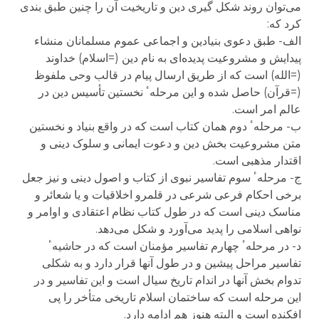
می‌توان روند شکل گیری دین و تاریخیت آن را چنین طبق بندی
کرد که:
الف- طبق دعوی بنیادین و اجماعی عموم مسلمانان منشاء
پیدایش و مشروعیت پدیده‌ای به نام دین (=اسلام) خداوند
(=الله) است که از طریق ارسال پیام در قالب وحی ملفوظ
(=قرآن) حاصل شده و این مرحلهٴ نخستین تأسیس دین در
عالم امر است.
ب- مرحلهٴ دوم همان کتاب است که در واقع بنیاد و نخستین
متن مشروعیت بخش دین و دعوت ایمانی و سلوک دینی و
اقتدار مذهبی است.
ج- مرحلهٴ سوم تفاسیر نبوی از کتاب و اصول دینی و نیز جعل
برخی احکام فرعی شرعی در قلمرو اخلاقیات و یا شعائر و
مناسک دینی است که در طول کتاب نظام اعتقادی و اوامر و
نواهی اسلامی را پدید می‌آورد و شکل می‌دهد.
د- در مرحلهٴ چهارم تفاسیر مؤمنان است که در حاشیهٴ
تفاسیر مراحل پیشین و در طول آنها قرار دارد و به شکلی
تدوام بخش آنها در اندام تاریخ سیال است و این تفاسیر و در
این مرحله است که ساختمان اسلام تاریخی متأخر را پی
افکنده است و البته هنوز هم ادامه دارد.