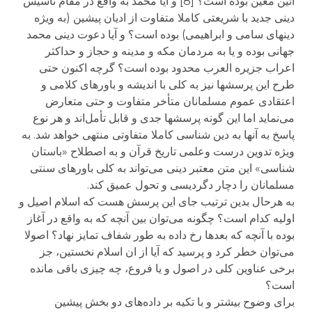
آئین معین بوده است؟ [8] و آیا محمد به واقع در مقام تأسیس
دینی جدید با شریعتی کاملا متفاوت از ادیان پیشین (به ویژه
دینهای سامی و ابراهیمی) بوده است؟ و آیا دعوت دینی محمد
جهانی بوده و یا به مردمان مکه و مدینه و حجاز و حداکثر
اعراب جزیره العرب محدود بوده است؟ گرچه اکنون حتی
طرح این پرسشها نیز به کلی با اندیشه و باورهای کلامی و
اعتقادی عموم مسلمانان متأخر متفاوت و حتی متعارض
می‌نماید اما این گونه پرسشها جدی و قابل تأمل‌اند و هر نوع
پاسخ به آنها به دین شناسی کاملا متفاوتی منتهی خواهد شد. به
ویژه تدوین درست وعلمی تاریخ قرآن و به اصطلاح «باستان
شناسی» این متن معتبر دینی می‌تواند به کلی باورهای سنتی
مسلمانان را دچار دگردیسی و تحول عمیق کند.
به هرحال بدین ترتیب جای این پرسش هست که اسلام اصیل و
اولیه کدام است؟ چگونه می‌توان بین آنچه که به واقع در آغاز
بوده با آنچه که بعدها رخ داده به طور شفاف تمایز نهاد؟ اصولا
می‌توان خطر کرد و پرسید که آیا از ان اسلام نخستین، جز
برخی عناوین کلی در اصول و یا فروع، چه چیزی باقی مانده
است؟
برای وضوح بیشتر و با تکیه بر داده‌های دو بخش پیشین