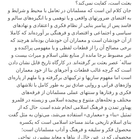
بعثت است، کفایت نمی‌کند؟
جان کلام این است که مسلمانان در تعامل با محیط و شرایط و
به اقتضای ضرورتهای واقعی و یا توهمی و با انگیزه‌های سالم و
فاسد پس از پیامبر بنایی از نظام فکری و اعتقادی و نهادهای
سیاسی و اجتماعی و اقتصادی و فرهنگی بر آورده‌اند که کاملا
از آن خودشان است و معماران آن خودشان بوده‌اند هرچند که
برخی مصالح آن را از قطعات لفظی و یا مفهومی پراکنده و
غیر مضبوط برجا مانده از منابع نقلی اسلام و میراث بیست و
سالهٴ عصر بعثت بر گرفته‌اند. در کارگاه تاریخ قابل نشان دادن
است که گرچه غالب قطعات و آجرهای بنا از خود معماران
است اما مفهوم سازیها و ترکیبهای برگرفته و یا ملهم از پاره‌ای
واژه‌های قرآنی و روایی صادق نیز به طور کامل با تلاشهای
فکری و رفتارها و سنتهای عملی مسلمانان از فرقه‌های
مختلف و نحله‌های متنوع و پیچیده اسلامی و زیسته در قلمرو
پهناور تمدن و فرهنگ اسلامی انجام شده است. حال که از
تمثیل «بنا» و «معماری» استفاده می‌شد، می‌توان به مثل گفت
بنای اسلام تاریخی مانند مساجد اسلامی است که یکسره
محصول فکر و سلیقه و فرهنگ و آداب مسلمانان است؛
محصولی که در عین حال از بناها و معابد پیشین در نواحی