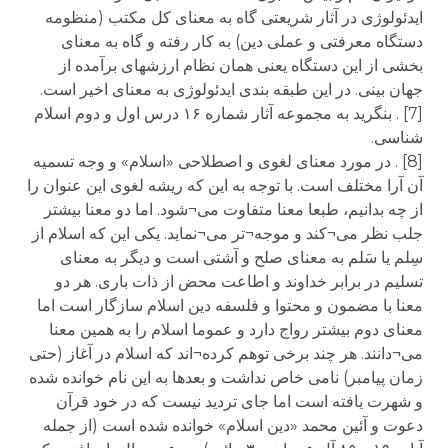
ایدئولوژی در آثار شریعتی گاه به معنای کل مکتب (منظومه
دستگاه معرفتی و عملی دین) به کار رفته و گاه به معنای
بخشی از این دستگاه یعنی همان نظام ارزشهای برآمده از
جهان بینی. در این طبقه بندی ایدئولوژی به معنای اخیر است.
[7] . بنگرید به مجموعه آثار شماره ۱۶ درس اول و دوم اسلام
شناسی.
[8] . در مورد معنای لغوی و اصطلاحی «اسلام» و وجه تسمیه
آن آرا مختلف است. با توجه به این که ریشه لغوی این عنوان را
از چه بدانیم، طبعا معنا متفاوت می¬شود. اما دو معنا بیشتر
جلب نظر می¬کند و موجه¬تر می¬نماید. یکی این که اسلام از
سِلم یا سَلم به معنای صلح و آشتی است و دیگر به معنای
تسلیم در برابر خداوند و اطاعت محض از ذات باری. هر دو
معنا با مضمون و محتوا و فلسفه دین اسلام سازگار است اما
معنای دوم بیشتر رواج دارد و عموما اسلام را به همین معنا
می¬دانند. هر چند برخی توهم کرده¬اند که اسلام در آغاز (حتی
زمان پیامبر) نامی خاص نداشت و بعدها به این نام خوانده شده
و شهرت یافته است اما جای تردید نیست که در خود قرآن
دعوت و آئین محمد «دین اسلام» خوانده شده است (از جمله