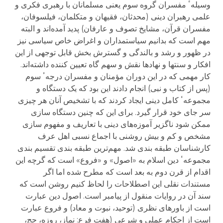
وسیلهٴ مفسران گروه سوم یعنی مسلمانان با رهبری فکری و
علمی رهبران دینی (محدثان، فقیهان و متکلمان، فیلسوفان،
مفسران قرآن، مشایخ تصوف و عارفان) پدید آمده‌اند و البته
مهم است که بدانیم سیاستمداران و اغراض خاص سیاسی نیز
در ظهور و رشد و بالندگی و گسترش بخش قابل توجهی از این
افکار و سنتها و نهادها نقش و سهم گاه تعیین کننده داشته‌اند.
کار مهمی که در این دوران مؤمنان و مفسران درجهٴ سوم
(پس از کتاب و نبی) انجام دادند این بود که یک دستگاه و
مجموعهٴ کامل دینی ایجاد کردند که با تشخیص آنان هر چیزی
سر جای خود قرار گیرد. برای این که چنین دستگاه سازی
ممکن شود ناگزیر آموزه‌های دینی با تعاریف و مفهوم سازی
مشخص و کم و بیش روشنی با اجماع نسبی اهل عرف
کارشناسان طبقه بندی شد. مهم‌ترین طبقه بندی تقسیم بندی
مجموعهٴ دین اسلام به «اصول» و «فروع» است که گرچه این
اقدام از قرن دوم به بعد است که مطرح شده اما اگر
مستندات نقلی این اصطلاحات را لحاظ کنیم روشن است که
سند آن در روایات منقول از پیامبر است. اصول دین عبارت
است از باورهای نظری (توحید، نبوت و معاد) و فروع عبارت
است از احکام عملی و شرعی (هفت فرع: نماز، روزه، حج،