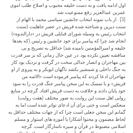
اول ادامه یافت و به دست خلیفه محبوب و اصلاح طلب اموی
عمربن عبدالعزیز رفع ممنوعیت شد.
[3] . از باب نمونه انتخاب جانشین سیاسی محمد با الهام از
سنت دیرین و شناخته شده قریش در عصر جاهلیت (سنت
انتخاب رئیس به وسیله شورای قبایلی قریش در «دارالندوه»)
انجام شد چرا که پیامبر برای خود جانشین و رئیس (که بعدها
خلیفه و امیرالمؤمنین نامیده شد) حداقل به تصریح و بی
مناقشه تعیین نکرده بود. در عین حال زمانی که بر سر قدرت
بین مهاجران و انصار جدالی سخت در گرفت و نزدیک بود کار
به جنگ داخلی و شمشیر بکشد ناگهان ابوبکر و به پیروی از او
مهاجران ادعا کردند که پیامبر فرموده است «الائمه من
قریش» و با تمسک به این سخن پیامبر جنگ قدرت را به سود
خود پایان دادند و خلافت به دست قریش افتاد. گرچه در منابع
روایی اهل سنت این روایت به صور مختلف (هفت روایت)
منعکس است و حتی برای آن ادعای تواتر شده است اما به
گمانم این سخن جعلی است چرا که از جهات مختلف حداقل به
لحاظ مضمون و محتوا آشکارا با آموزه های استوار و مسلم
اسلامی مضبوط در قرآن و سیره ناسازگار است. گرچه