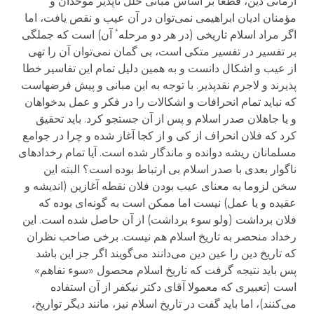
آرمانی دین، قطعا بر اساس مبانی خلل ناپذیر موحدان و
مؤمنان ادیان ابراهیمی نمی‌توان در آن عیب و نقص یافت، اما
اگر مراد اسلام تاریخی (در هر دو مرحلهٴ آن) است که جملگی
بر تفسیر در تفسیر متکی است، بی گمان نمی‌توان آن را تهی
از عیب و اشکال دانست و به همین دلیل تمام این تفاسیر خطا
پذیرند و لاجرم نقدپذیر. با توجه به این مبانی و پیش فرضهاست
که نباید تمام انحرافات و اشکالات را در فکر و عمل بدخواهان
و یا جاهلان صدر اسلام و پس از آن جستجو کرد. باید تحقیق
کرد که فلان انحراف از کی و از کجا آغاز شده و چرا در جوامع
مسلمانان ریشه دوانده و ماندگار شده است. آیا تمام رخدادهای
ناگوار بعدی با صدر اسلام بی ارتباط بوده است؟ البته این
سخن لزوما به معنای عیب بودن فلان نقطه آغازین (اندیشه و
عقیده و یا عمل) نیست اما ممکن است به گونه‌ای بوده که
فلان برداشت (ولو سوء برداشت) از آن حاصل شده است. این
رخداد منحصر به تاریخ اسلام هم نیست. برخی صاحب نظران
که تاریخ دین را عین دین می‌دانند می‌گویند اگر جز این باشد
پس باید نتیجه گرفت که تاریخ اسلام محصول «سوء تفاهم»
است (تعبیری که معمولا آقای دکتر نیکفر از آن استفاده
می‌کنند)، اما باید گفت در تاریخ اسلام نیز، مانند دیگر تواریخ،