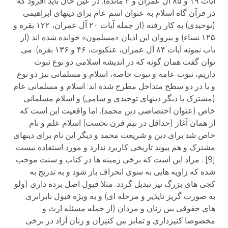
آیات ۱۹ و ۸۵ آل عمران و ۳ مائده). در عین حال باید افزود که
در قرآن گاه اسلام به عنوان اسم عام برای دینهای ابراهیمی
(توحیدی) به کار رفته (از جمله آیات ۲۰ آل عمران، ۱۲۲ بقره و
۱۲۵ نساء) و پیروان این ادیان «مسلمون» خوانده شده اند (از
باب نمونه آیات ۸۴ آل عمران، عنکبوت، ۴۶ و ۱۳۶ بقره). می
توان گفت همان گونه که در اندیشه اسلامی دو نوع نبوت
داریم، نبوت عامه و نبوت خاصه، اسلام و مسلمانی نیز دو نوع
و یا در دو سطح متداخل مطرح شده اند: اسلام و مسلمانی عام
(مشترک با دیگر دینهای توحیدی و سامی) و اسلام مسلمانی
خاص (عنوان اختصاصی دین محمد). اما واقعیت این است که
از همان آغاز (حداقل در نیم قرن نخست) اسلام علم و نام
خاص شد برای دین و شریعت محمد و دیگر این نام برای دینهای
مشترک و هم پیوند تاریخی کاربرد ندارد و مورد استفاده نیست.
[9] . مراد این است که برخی زمینه ها در کتاب و سنت موجب
شده که زاویه هایی به سوی انحراف باز شود و به تدریج به
کجی های بزرگ نیز تبدیل گردد. مثلا قبول اصل برده داری (ولو
به صورت گریز ناپذیر و مرحله ای) و به ویژه قبول نابرابری
های حقوقی بین زنان و مردان (از جمله مسئله ارث و
مخصوصا کنیزداری و تمایز بین کنیزان و زنان آزاد در برخی