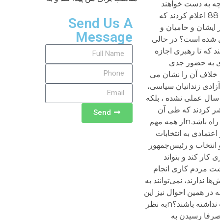
Send Us A
Message
Send