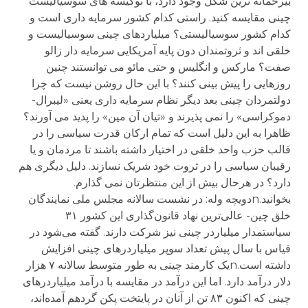
بیرحمانه ترین شکل وجود دارد، با نوکیسه های سوسیالیست
چینی مقایسه کنید. راستی کدام کشور سرمایه داری است و
کدام کشور سوسیالیستی؟ میلیاردهای چینی سوسیالیست و
خلقی اند و ثروتمندان دون پایه آمریکایی سرمایه دار زالو
صفت؟ مارکس و انگلیس و حتی مائو می توانستند چنین
روزهایی را پیش بینی کنند؟ با این حال روشن نیست که چرا
دولتمردان چینی بعد دیگر نظام سرمایه داری یعنی «لیبرال-
دموکراسی» را نمی پذیرند و «تیان آن مین» را پدید می آورند؟
ظاهرا به این دلیل است که تمام ارکان قدرت سیاسی را در
قالب حزب واحد خلقی در اختیار داشته باشند تا مردمان و یا
رقیبان سیاسی را در ثروت خود شریک نسازند. دلیل دیگری هم
دارد؟ در هرحال بیش از این منتظرتان نمی گذارم.
بخوانید.nدویچه وله: در نشست سالانه مجلس ملی نمایندگان
خلق چین- عالی‌ترین نهاد قانون‌گذاری این کشور ۳۱
سیاستمدار میلیاردر چینی نیز شرکت دارند. گفته می‌شود در
قیاس با سال پیش تعداد سوپر میلیاردرهای چینی افزایش
داشته است.nیک کارمند چینی به طور متوسط سالانه ۷ هزار
دلار درآمد دارد. اما این درآمد در مقایسه با درآمد میلیاردرهای
چینی که اکنون ۸۳ تن از آنان در پایتخت پکن گردهم آمده‌اند،