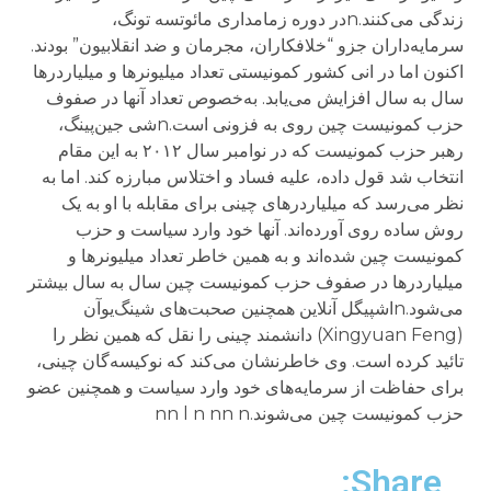
زندگی می‌کنند.nدر دوره زمامداری مائوتسه تونگ،
سرمایه‌داران جزو “خلافکاران، مجرمان و ضد انقلابیون” بودند.
اکنون اما در انی کشور کمونیستی تعداد میلیونرها و میلیاردرها
سال به سال افزایش می‌یابد. به‌خصوص تعداد آنها در صفوف
حزب کمونیست چین روی به فزونی است.nشی جین‌پینگ،
رهبر حزب کمونیست که در نوامبر سال ۲۰۱۲ به این مقام
انتخاب شد قول داده، علیه فساد و اختلاس مبارزه کند. اما به
نظر می‌رسد که میلیاردرهای چینی برای مقابله با او به یک
روش ساده روی آورده‌اند. آنها خود وارد سیاست و حزب
کمونیست چین شده‌اند و به همین خاطر تعداد میلیونرها و
میلیاردرها در صفوف حزب کمونیست چین سال به سال بیشتر
می‌شود.nاشپیگل آنلاین همچنین صحبت‌های شینگ‌یوآن
(Xingyuan Feng) دانشمند چینی را نقل که همین نظر را
تائید کرده است. وی خاطرنشان می‌کند که نوکیسه‌گان چینی،
برای حفاظت از سرمایه‌های خود وارد سیاست و همچنین عضو
حزب کمونیست چین می‌شوند.nn l n nn n
Share: