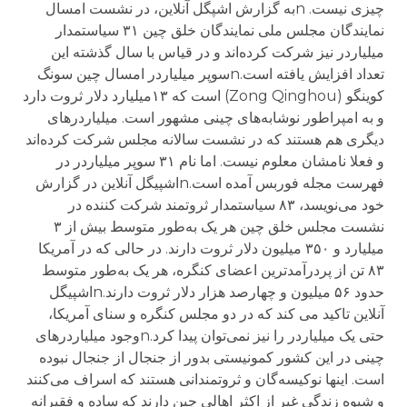
چیزی نیست. nبه گزارش اشپگل آنلاین، در نشست امسال
نمایندگان مجلس ملی نمایندگان خلق چین ۳۱ سیاستمدار
میلیاردر نیز شرکت کرده‌اند و در قیاس با سال گذشته این
تعداد افزایش یافته است.nسوپر میلیاردر امسال چین سونگ
کوینگو (Zong Qinghou) است که ۱۳میلیارد دلار ثروت دارد
و به امپراطور نوشابه‌های چینی مشهور است. میلیاردرهای
دیگری هم هستند که در نشست سالانه مجلس شرکت کرده‌اند
و فعلا نامشان معلوم نیست. اما نام ۳۱ سوپر میلیاردر در
فهرست مجله فوربس آمده است.nاشپیگل آنلاین در گزارش
خود می‌نویسد، ۸۳ سیاستمدار ثروتمند شرکت کننده در
نشست مجلس خلق چین هر یک به‌طور متوسط بیش از ۳
میلیارد و ۳۵۰ میلیون دلار ثروت دارند. در حالی که در آمریکا
۸۳ تن از پردرآمدترین اعضای کنگره، هر یک به‌طور متوسط
حدود ۵۶ میلیون و چهارصد هزار دلار ثروت دارند.nاشپیگل
آنلاین تاکید می کند که در دو مجلس کنگره و سنای آمریکا،
حتی یک میلیاردر را نیز نمی‌توان پیدا کرد.nوجود میلیاردرهای
چینی در این کشور کمونیستی بدور از جنجال از جنجال نبوده
است. اینها نوکیسه‌گان و ثروتمندانی هستند که اسراف می‌کنند
و شیوه زندگی غیر از اکثر اهالی چین دارند که ساده و فقیرانه