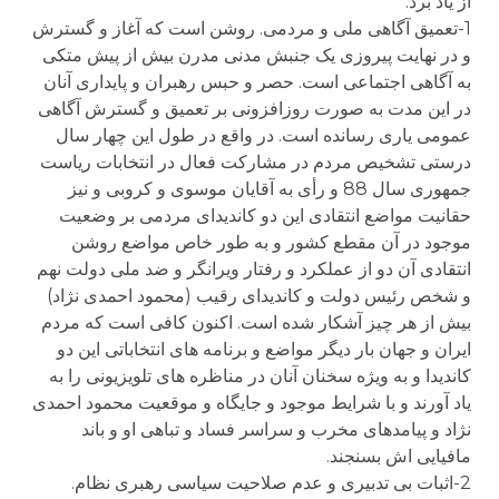
از یاد برد:
1-تعمیق آگاهی ملی و مردمی. روشن است که آغاز و گسترش
و در نهایت پیروزی یک جنبش مدنی مدرن بیش از پیش متکی
به آگاهی اجتماعی است. حصر و حبس رهبران و پایداری آنان
در این مدت به صورت روزافزونی بر تعمیق و گسترش آگاهی
عمومی یاری رسانده است. در واقع در طول این چهار سال
درستی تشخیص مردم در مشارکت فعال در انتخابات ریاست
جمهوری سال 88 و رأی به آقایان موسوی و کروبی و نیز
حقانیت مواضع انتقادی این دو کاندیدای مردمی بر وضعیت
موجود در آن مقطع کشور و به طور خاص مواضع روشن
انتقادی آن دو از عملکرد و رفتار ویرانگر و ضد ملی دولت نهم
و شخص رئیس دولت و کاندیدای رقیب (محمود احمدی نژاد)
بیش از هر چیز آشکار شده است. اکنون کافی است که مردم
ایران و جهان بار دیگر مواضع و برنامه های انتخاباتی این دو
کاندیدا و به ویژه سخنان آنان در مناظره های تلویزیونی را به
یاد آورند و با شرایط موجود و جایگاه و موقعیت محمود احمدی
نژاد و پیامدهای مخرب و سراسر فساد و تباهی او و باند
مافیایی اش بسنجند.
2-اثبات بی تدبیری و عدم صلاحیت سیاسی رهبری نظام.