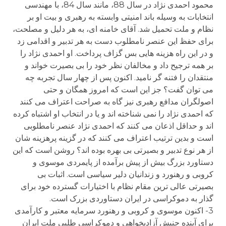
محمود احمدی نژاد در سال 88، مانند سال 84، با مهندسی
انتخابات به وسیله باند امنیتی وابسته به رهبری و بیت او بر
نظام و ملت تحمیل شد. آقای خامنه ای، به هر دلیل و مصلحت،
برای حفظ این عنصر نامطلوب دست به هر تدبیر و اقدامی زد
و در این راه هزینه هایی بس گزاف پرداخت. او احمدی نژاد را
بر همه ترجیح داد و مخالفان نظر خود را بی بصیرت خواند و
منتقدان را فتنه گر نامید. اکنون پس از چهار سال تجربه چه
می توان گفت؟ جز این است که امروز همگان و حتی
اصولگران مدافع رهبری نیز گاه به صراحت اعتراف می کنند
که احمدی نژاد را نمی شناخته اند و یا در انتخاب او اشتباه کرده
اند و حداقل اذعان می کنند که احمدی نژاد عنصر نامطلوبی
است و بدین ترتیب اعتراف می کنند که در گزینه پرهزینه شان
از هر نوع تدبیر و بصیرتی بی بهره بوده اند؟ روشن است که این
دستاورد بزرگ بیش از پیش برآمده از پایمردی موسوی و
کروبی و رهنورد و زندانیان دلیر سیاسی است. اثبات بی
بصیرتی عالی ترین مقام نظام با اختیارات گسترده خود برای
گذار به دموکراسی در ایران دستاوردی بزرک است.
3- اکنون موسوی و کروبی و رهنورد سرمایه معتبر و کارآمدی
برای آینده حنبش آزادیخواهی و دموکراسی طلبی ملت ایران