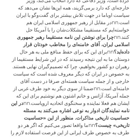
کرده است، وزیر دفاعی که دارد انتخاب می‌کند، وزیر
خارجه‌ای که دارد برمی‌گزیند، همه این‌ها نشان می‌دهد که
سیاست اوباما در جهت تلاش بیشتر برای گفت‌و‌گو با ایران
است.nnدر مقابل از رهبر جمهوری اسلامی ایران هم
خواسته‌ایم که مستقیما مشکلات‌شان را با آمریکا حل
کنند.nn
چرا برای نوشتن این نامه مستقیما رهبر جمهوری
اسلامی ایران، آقای خامنه‌ای را مخاطب خودتان قرار
داده‌اید؟
nnبرای این که برای حفظ منافع ملی به هر حال
دوستان ما به این نتیجه رسیدند که در این شرایط مستقیما از
رهبران دو کشور بخواهیم، چرا که تصمیم‌گیران نهایی هستند.
به خصوص در ایران که دیگر معروف شده است که سیاست
خارجی و از جمله سیاست هسته‌ای صرفا در دست آقای
خامنه‌ای است.nnضمنا از سوی دیگر به خود طرف غربی از
جمله آمریکا، آژانس و خانم اشتون هم نوشتیم برای این که
ایشان هم فعلا نماینده و سخنگوی اتحادیه اروپاست.nn
در این
نامه نمایندگان ادوار به نوعی اشاره می‌کنند به مسئله
حساسیت تاریخی مذاکرات. منظور از این «حساسیت
تاریخی» چیست؟
nnما واقعا تصور می‌کنیم که اگر هر دو
طرف به خصوص طرف ایرانی از این فرصت استفاده لازم را