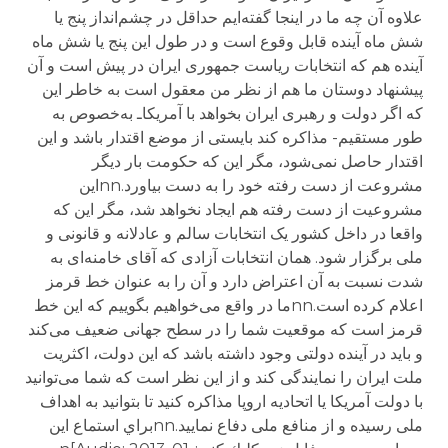
علاوه آن چه ما در اینجا گفته‌ایم حداقل در چشم‌انداز پنج یا
شش ماه آینده قابل وقوع است و در طول این پنج یا شش ماه
آینده هم که انتخابات ریاست جمهوری ایران در پیش است و آن
پیشنهاد دوستان ما هم از نظر من معقول است به خاطر این
که اگر دولت و رهبری ایران بخواهد با آمریکا‌ـ به‌خصوص به
طور مستقیم- مذاکره کند بایستی از موضع اقتدار باشد و این
اقتدار حاصل نمی‌شود، مگر این که حکومت بار دیگر
مشروعت از دست رفته خود را به دست بیاورد.nnاین
مشروعیت از دست رفته هم ایجاد نخواهد شد، مگر این که
واقعا در داخل کشور یک انتخابات سالم و عادلانه و قانونی و
ملی برگزار شود.‌‌ همان انتخابات آزادی که آقای خامنه‌ای به
شدت نسبت به آن اعتراض دارد و آن را به عنوان خط قرمز
اعلام کرده است.nnما در واقع می‌خواهیم بگوییم که این خط
قرمز است که موقعیت شما را در سطح جهانی ضعیف می‌کند
و باید در آینده دولتی وجود داشته باشد که این دولت، اکثریت
ملت ایران را نمایندگی کند و از این نظر است که شما می‌توانید
با دولت آمریکا یا اتحادیه اروپا مذاکره کنید تا بتوانید به اهداف
ملی رسیده و از منافع ملی دفاع نمایید.nnبراي استماع اين