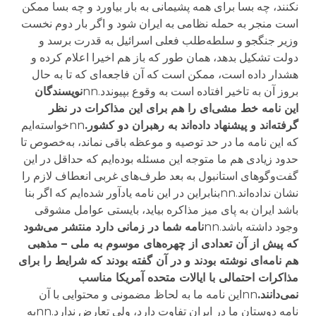
نکنند، چه بسا برای همه پشیمانی به بار بیاورد و چه بسا ممکن
است منجر به حمله نظامی به ایران شود و اگر بار دوم نخست
وزیر جنگجو و سلطه‌طلب فعلی اسرائیل به قدرت برسد و
دولت تشکیل بدهد،‌‌ همان طور که باز هم اخیرا اعلام کرده و
هشدار داده است، ممکن است که آن فاجعه‌ای که تا به حال
بروز آن به تاخیر افتاده است به وقوع بپیوندد.nn
نویسندگان
این نامه خط مشی‌ای را هم برای این مذاکرات در نظر
گرفته‌اند و پیشنهاد داده‌اند به رهبران دو کشور.
nnخواسته‌ایم
که این نامه ما در حد توصیه و موعظه باقی نماند، به‌خصوص تا
حدود زیادی هم ما متوجه این مسئله بوده‌ایم که حداقل در این
گفت‌و‌گوهای استانبول به بعد طرف‌های غربی انعطاف لازم را
نشان نداده‌اند.nnبنابراین در این نامه یادآور شده‌ایم که اگر بنا
باشد ایران به پای میز مذاکره بیاید، بایستی عوامل مشوقی
وجود داشته باشد.nn
نامه شما در زمانی دارد منتشر می‌شود
که پیش از آن تعدادی از چهره‌های موسوم به ملی – مذهبی
هم نامه‌ای نوشته بودند و در آن گفته بودند که شرایط را برای
مذاکرات احتمالی با ایالات متحده آمریکا مناسب
نمی‌دانند.
nnاین نامه ما به لحاظ مضمونی و محتوایی با آن
نامه دوستان ما در ایران تفاوت دارد، ولی تعارض ندارد.nnبه