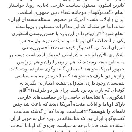
کا‌ترین اشتون، مسئول سیاست خارجی اتحادیه اروپا، خواستار
انجام «گفت‌وگوهای دوجانبه شفاف بین جمهوری اسلامی
ایران و ایالات متحده آمریکا در خصوص مسئله هسته‌ای ایران»
شدند. آنها خواسته‌اند که این مذاکرات مستقیم و بی‌واسطه
انجام شود.nnرادیوفردا در این باره با حسن یوسفی اشکوری،
یکی از امضاکنندگان این نامه و نماینده دوره اول مجلس
شورای اسلامی، گفت‌و‌گو کرده است:nnحسن یوسفی
اشکوری: الان با توجه به شرایطی که پیش آمده است دوستان
ما به این نتیجه رسیدند که هم از رهبر ایران و هم از رئیس
جمهور آمریکا بخواهند که به این گفت‌و‌گوی سازنده توجه کنند
و از هر دو طرف هم بخواهند که بالاخره در معامله سیاسی
بده‌بستان وجود دارد، امتیازاتی بدهند، امتیازاتی بگیرند به
گونه‌ای که بازی برد برد باشد، برای هر دو طرف.nn
آقای
اشکوری، آیا نشانه‌های خاصی را در سیاست‌های خارجی
باراک اوباما و ایالات متحده آمریکا دیدید که باعث شد چنین
نامه‌ای را بنویسید؟
nnسیاست اوباما که از گذشته سیاست
گفت‌و‌گو با ایران بود که متاسفانه در دوره قبل به خوبی از آن
استفاده نشد. حالا با توجه به سیاست جدیدی که اوباما انتخاب