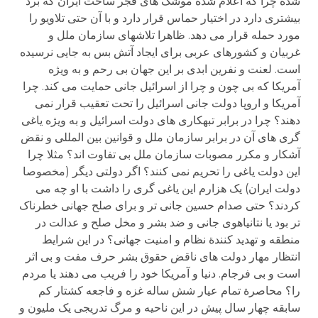
شده چرا که اعلام شده موشک های فجر ساخت ایران که برد
بیشتری دارد در اختیار حماس قرار دارد و با آن حتی تلاویو را
مورد حمله قرار می دهد. ظاهرا تلاشهای سازمان ملل و
غربیان و کشورهای عربی برای ایجاد آتش بس به جایی نرسیده
است. لعنت و نفرین ابدی بر این جهان بی رحم و به ویژه
آمریکا که بی چون و چرا از اسرائیل جانی حمایت می کند. چرا
آمریکا و اروپا دولت جانی اسرائیل را تحت تعقیب قرار نمی
دهند؟ چرا در برابر تبهکاری های دولت اسرائیل و به ویژه یاغی
گری های آن در برابر سازمان ملل و قوانین بین المللی و نقض
آشکار و مکرر مصوبات سازمان ملل بی تفاوت اند؟ مثلا چرا
این دولت یاغی را تحریم نمی کنند؟ اگر دولتی دیگر (مخصوصا
دولت ایران) یک هزارم این یاغی گری را داشت با او چه می
کردند؟ حتی صدام حسین جانی تر و برای صلح جهانی خطرناک
تر بود یا نتانیاهوی جانی و ضد بشر و مخل صلح و عدالت در
منطقه و تهدید کنندة نظام و امنیت جهانی؟ در این شرایط
انتظار مهار دولت های ناقض حقوق بشر حرف مفت و بی اثر
است و بی فرجام. دنیا و آمریکا خود را فریب می دهند یا مردم
را؟ محاصرة تمام عیار شش ساله غزه و فاجعه کشتار کم
سابقه چهار سال پیش در این ناحیه و مرگ تدریجی یک ملیون و