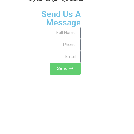
Send Us A
Message
Send