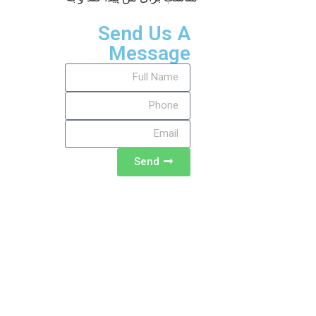
Send Us A
Message
Send