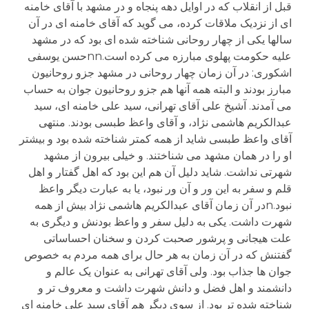
قبل از انقلاب که در اوايل دهه پنجاه و در مشهد با آقای خامنه
ای از نزديک ملاقات کرده، می گويد که آقای خامنه ای در آن
سالها يکی از چهار روحانی شناخته شده ای بود که در مشهد
عليه حکومت پهلوی مبارزه می کرده است.nnحسن یوسفی
اشکوری: در آن زمان چهار روحانی در مشهد جزو روحانيون
مبارز بودند و البته همه آنها هم جزو روحانيون جوان به حساب
می آمدند. آشيخ علی آقای تهرانی، سيد علی خامنه ای، سيد
عبدالکريم هاشمی نژاد، و آقای واعظ طبسی بودند. منتهی
آقای واعظ طبسی شايد از همه کمتر شناخته شده بود و بيشتر
او را در همان مشهد می شناختند. و خيلی بيرون از مشهد
شهرتی نداشت. شايد دليل آن هم اين بود که اهل گفتار و اهل
قلم و سفر به اين ور و آن ور نبود، يا به عبارت ديگر واعظ
نبود.nدر آن زمان آقای عبدالکريم هاشمی نژاد بيش از همه
شهرت داشت. يکی به دليل سفر و واعظ بودنش و ديگری به
علت هيجانی و پرشور صحبت کردن و سخنان احساساتی
گفتنش که در آن زمان به هر حال برای همه مردم به خصوص
جوان ها جذاب بود. ولی آقای تهرانی به عنوان يک عالم و
دانشمند و اهل فضل و دانش شهرت داشت و معروف تر و
شناخته شده تر بود. از سوی ديگر هم آقای سيد علی خامنه ای