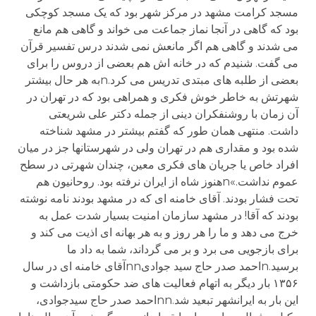
مسجد کرامت مشهد در مرکز شهر بود که يک مسجد کوچکی
بود که گاهی در آنجا نماز جماعت می خواند و گاهی هم مانع
می شدند و گاهی هم اگر مانعش نمی شدند درس تفسير قرآن
می گفت. شنيدم که در خانه اش هم بعضی از دروس را برای
بعضی از طلبه های مبتدی تدريس می کرد.nبه هر حال بيشتر
شهرتش به خاطر خوش فکری و همراهی بود که در تهران در
آن زمان با روشنفکران دينی از جمله دکتر علی شريعتی
داشت. منتهی همان طور که گفتم بيشتر در مشهد شناخته
شده بود و مقداری هم در تهران ولی در شهرستانها جز در ميان
افراد خاص يا جريان های فکری معين، چندان شهرتی در سطح
عموم نداشت.»nهنوز شاه از ايران نرفته بود. روحانيون هم
تحت فشار بودند. آقای خامنه ای که در مشهد بودند نامه نوشته
بودند که آقا! در مشهد سازمان امنيت بسيار شدت عمل به
خرج می دهد و ما را هر روز و به هر بهانه ای اذيت می کند و
برای بازجويی می برد و بر می گرداند، شما به داد ما
برسيد.nاحمد صدر حاج سید جوادیnnآقای خامنه ای در سال
۱۳۵۶ بار ديگر به اتهام فعاليت های ضد حکومتی بازداشت و
اين بار به ايرانشهر تبعيد شد.nnاحمد صدر حاج سيدجوادی،