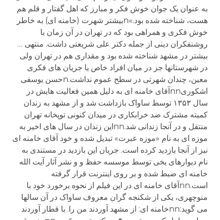
به عنوان يک جوان خوش فکر و مبارز که اهل گفتار و قلم هم
هست، شناخته شده بود.»nبيشتر شهرت (خامنه ای) به خاطر
خوش فکری و همراهی بود که در تهران در آن زمان با
روشنفکران دينی از جمله دکتر علی شريعتی داشت. منتهی …
بيشتر در مشهد شناخته شده بود و مقداری هم در تهران ولی
در شهرستانها جز در ميان افراد خاص يا جريان های فکری
معين، چندان شهرتی در سطح عموم نداشت.nحسن یوسفی
اشکوریnnآقای خامنه ای به دليل همين فعاليت هايش در
سال ۱۳۵۳ توسط ساواک بازداشت شد و از مشهد به زندان
کميته مشترک ضد خرابکاری در ميدان کنونی توپخانه تهران
منتقل و در آنجا زندانی شد.nnاين زندان در سال های اخير به
موزه ای به نام «موزه عبرت» تبديل شده و خود آقای خامنه ای
نيز از آنجا بازديد کرده است. جريان اين بازديد در مستندی به
نام ديوارهای يخی توسط موسسه حفظ و و نشر آثار آيت الله
خامنه ای ضبط شده و بر روی اينترنت قرار گرفته
است.nnآقای خامنه ای در اين فيلم از نحوه برخورد خود با
منوچهری، يکی از شکنجه گران معروف ساواک در آن سالها
می گويد:nnخامنه ای: از مشهد آوردند من را. با قطار آوردند