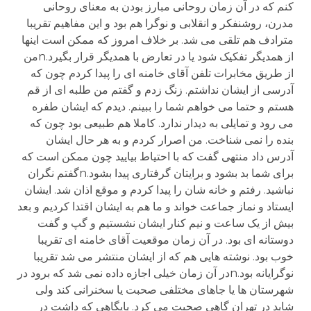
کنم که در آن زمان روحانی مبارز بودن به معنای روحانی
مدرن، روشنفکر و انقلابی و نوگرا هم بود و اين مفاهيم تقريبا
مترادف هم تلقی می شد. بر خلاف امروز که ممکن است اينها
از همديگر تفکيک شود يا در تعارض با همديگر قرار بگيرد.nمن
از طريق مخابرات تلفن آقای خامنه ای را پيدا کردم چون که
آدرسی از ايشان نداشتم. زنگ زدم و گفتم من طلبه ای از قم
هستم و حتما می خواهم شما را ببينم. ديدم که ايشان طفره
می رود و تمايلی به ديدار ندارد. کاملا هم طبيعی بود چون که
بنده را نمی شناخت. من اصرار کردم و به هر حال ايشان
آدرس داد منتهی گفت که با احتياط بياييد چون ممکن است که
برای شما بد بشود و برايتان گرفتاری پيدا بشود.nگفتم نگران
نباشيد. رفتم و خانه شان را پيدا کردم و موقع اذان شد. ايشان
ايستاد و نماز جماعت خواند و ما هم به ايشان اقتدا کرديم و بعد
بيش از يک ساعت و نيم کنار ايشان نشستيم و گپ و گفت
دوستانه ای بود. در آن زمان موقعيت آقای خامنه ای تقريبا
خوب بود. نوشته هايی هم که از ايشان منتشر می شد تقريبا
نوگرايانه بود.nدر آن زمان خيلی اجازه داده نمی شد که برود در
شهرستان ها يا جاهای مختلفی صحبت يا سخنرانی کند ولی
شايد در تهران گاهی صحبت می کرد. پايگاهی که داشت در