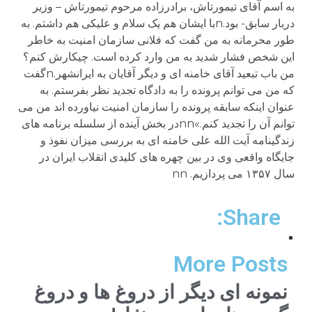
به اسم آقای تيمورتاش، برادرزاده مرحوم تيمورتاش – وزير
دربار سابق- بود.nبا ايشان هم يک سلام و عليکی هم داشتم. به
طور محرمانه به من گفت که فلانی سازمان امنيت به خاطر
اين شخص فشار شديد به من وارد کرده است. چیکارش کنم؟
من باب تبعيد آقای خامنه ای و ديگر آقايان به ايرانشهر.nگفت
که من می توانم پرونده را به دادگاه تجديد نظر بفرستم. به
عنوان اينکه سابقه پرونده را سازمان امنيت نياورده اند من می
توانم آن را تجديد کنم.»nnدر بخش آينده از سلسله برنامه های
زندگينامه آيت الله علی خامنه ای به بررسی ميزان نفوذ و
جايگاه واقعی وی در بين چهره های کليدی انقلاب ايران در
سال ۱۳۵۷ می پردازيم. nn
Share:
More Posts
نمونه ای دیگر از دروغ ها و دروغ