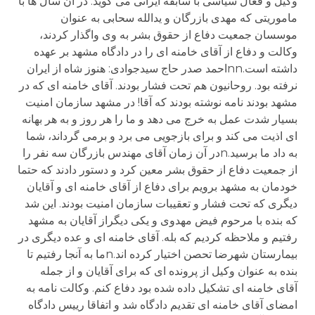
وکيل و فعال سياسی با سابقه ايرانی می گويد: در آن سال ها با
ماموريتی که مهدی بازرگان و يدالله سحابی به عنوان
موسسان جمعيت دفاع از حقوق بشر به وی واگذار کردند،
وکالت و دفاع از آقای خامنه ای را در دادگاه مشهد بر عهده
داشته است.nnاحمد صدر حاج سيدجوادی: هنوز شاه از ايران
نرفته بود. روحانيون هم تحت فشار بودند. آقای خامنه ای که در
مشهد بودند نامه نوشته بودند که آقا! در مشهد سازمان امنيت
بسيار شدت عمل به خرج می دهد و ما را هر روز و به هر بهانه
ای اذيت می کند و برای بازجويی می برد و برمی گرداند، شما
به داد ما برسيد.nدر آن زمان آقای مهندس بازرگان سه نفر را
از جمعيت دفاع از حقوق بشر معين کرد و دستور دادند که حتما
خودمان به مشهد برويم برای دفاع از آقای خامنه ای و آقايان
ديگری که تحت فشار و تعقيبات سازمان امنيت بودند. اين شد
که بنده با مرحوم فيض مهدوی و يکی ديگراز آقايان به مشهد
رفتيم و ملاحظه کرديم که بله. آقای خامنه ای و عده ديگری در
بيمارستان شهرضا تحصن اختيار کرده اند.nما به آنجا رفتيم تا
بنده به عنوان وکيل از پرونده ای که برای آقايان و از جمله
آقای خامنه ای تشکيل داده شده بود دفاع کنم. وکالت نامه به
امضای آقای خامنه ای تقديم دادگاه شد و اتفاقا ریيس دادگاه