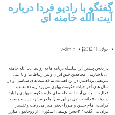
گفتگو با رادیو فردا درباره
آیت الله خامنه ای
جولای 11, 2012
Admin
در بخش پيشين اين سلسله برنامه ها به روابط آيت الله خامنه
ای با سازمان مجاهدين خلق ايران و نيز ارتباطات او با علی
شريعتی پرداختيم. در اين قسمت به فعاليت های سياسی او در
سال های آخر حيات حکومت پهلوی می پردازيم.nnعمده
فعاليت سياسی آيت الله خامنه ای عليه حکومت پهلوی را بايد
در دهه ۵۰ دانست. وی در اين سال ها در مشهد در سه مسجد
کرامت، امام حسن و ميرزا جعفر منبر می رفت و تفسير
قرآن می گفت.nnحسن يوسفی اشکوری، از روحانيون مبارز