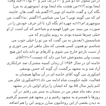
در اين سلول که دو متر و ۴۰ در يک متر و ۶۰ بود.nnچند وقت
اينجا بودید؟nnمن هشت ماه اينجا بودم. (منوچهری به من)
نگاه کرد و گفت خامنه ای تويی؟nگفتم بله. گفت هان. خامنه
ای که می گويند تويی؟ مرا می شناسی؟nگفتم : نهnگفت: من
منوچهری ام.nnبه چهره ام نگاه کرد تا اثر حرف خودش را در
صورت من ببيند. من فورا فهميدم و شناختم که کی است. از او
خيلی چيزها شنيده بودم. به رويم نياوردم که می
شناسمش.nبعدش به من گفت که من تو را خيلی خوب می
شناسم. تو همون کسی هستی که مثل ماهی ليز می خوری و
از دست بازجو خارج می شوی و کارهای تو دانه دانه اش هيچ
نيست ولی مجموعش خدا می داند که چيست؟»nnآقای
خامنه ای در سال ۱۳۵۴ از زندان کميته مشترک ضد خرابکاری
آزاد شد و به مشهد برگشت. آن گونه که حسن يوسفی
اشکوری می گويد آقای خامنه ای در آن سالها همچنان به
فعاليت عليه حکومت شاه ادامه می داد.nnاشکوری: فکر می
کنم پاييز سال ۵۵ بود که ايشان را برای اولين بار در مشهد
ديدم. دهه ماه صفر من در سمنان به منبر می رفتم. در آن
روزها با همسرم به مشهد رفتيم و در مشهد هم تصميم گرفتيم
به ديدن بعضی از اين روحانيون مبارز برويم. اين را هم اضافه