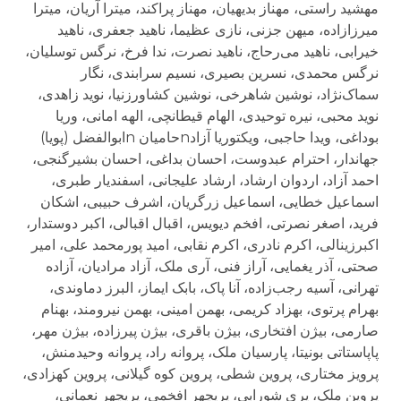
مهشید راستی، مهناز بدیهیان، مهناز پراکند، میترا آریان، میترا
میرزازاده، میهن جزنی، نازی عظیما، ناهید جعفری، ناهید
خیرابی، ناهید می‌رحاج، ناهید نصرت، ندا فرخ، نرگس توسلیان،
نرگس محمدی، نسرین بصیری، نسیم سرابندی، نگار
سماک‌نژاد، نوشین شاهرخی، نوشین کشاورزنیا، نوید زاهدی،
نوید محبی، نیره توحیدی، الهام قیطانچی، الهه امانی، وریا
بوداغی، ویدا حاجبی، ویکتوریا آزادnحامیان nابوالفضل (پویا)
جهاندار، احترام عبدوست، احسان بداغی، احسان بشیرگنجی،
احمد آزاد، اردوان ارشاد، ارشاد علیجانی، اسفندیار طبری،
اسماعیل خطایی، اسماعیل زرگریان، اشرف حبیبی، اشکان
فرید، اصغر نصرتی، افخم دیویس، اقبال اقبالی، اکبر دوستدار،
اکبرزینالی، اکرم نادری، اکرم نقابی، امید پورمحمد علی، امیر
صحتی، آذر یغمایی، آراز فنی، آری ملک، آزاد مرادیان، آزاده
تهرانی، آسیه رجب‌زاده، آنا پاک، بابک ایماز، البرز دماوندی،
بهرام پرتوی، بهزاد کریمی، بهمن امینی، بهمن نیرومند، بهنام
صارمی، بیژن افتخاری، بیژن باقری، بیژن پیرزاده، بیژن مهر،
پاپاستاتی بونیتا، پارسیان ملک، پروانه راد، پروانه وحیدمنش،
پرویز مختاری، پروین شطی، پروین کوه گیلانی، پروین کهزادی،
پروین ملک، پری شورابی، پریچهر افخمی، پریچهر نعمانی،