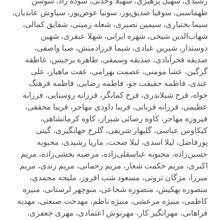
رشیدی، سهیل پرهیزی، سهیلا وحدتی، سوده راد، سوسن
طهماسبی، سوفیا صدیق‌پور، سونیا عوض‌پور، سیاوش عابدیان،
سیما بختیاری، سیمین نصیری، شعله زمینی، شقایق کمالی،
شهاب‌الدین شیخی، شهره ایرانی، شهلا عبقری، شهین
دوستدار، شیرین عبادی، شیما فرزادمنش، صبا واصفی،
صدیقه فخرآبادی، صدیقه وسمقی، طاهره برجیس، عاطفه
گرگین، عشا مومنی، عصمت بهرامی، عفت ماهباز، علی
عبدی، فاطمه حقیقت جو، فاطمه رضایی، فاطمه فرهنگ
خواه، فرح شیلاندری، فرح کمانگر، فرزانه روستایی، فرزانه
عظیمی، فرزانه قربانی، فریبا داودی مهاجر، فریبا محققی،
فیروزه مهاجر، کاوه رضائی شیراز، کاوه کرمانشاهی،
کیکاوس عباسی، گلبهار شریفی، گلرخ جهانگیری، گیتی
پورفاضل، لیلا اسدی، لیلا صحت، ماریا رشیدی، محبوبه
حسین‌زاده، محبوبه عباسقلی‌زاده، مرضیه بخشی‌زاده، مریم
اکبری، مریم حکمت شعار، مریم رحمانی، مریم زندی، مریم
میرزا، مژگان ثروتی، مسعود شب افروز، ملیحه محمدی،
منصوره بهکیش، منصوره شجاعی، منوچهر لرستانی، منیره
کاظمی، منیژه مرعشی، منیژه ناظم، مهدخت صنعتی، مهدیه
فراهانی، مهرانگیز کار، مهرنوش اعتمادی، مهری جعفری،