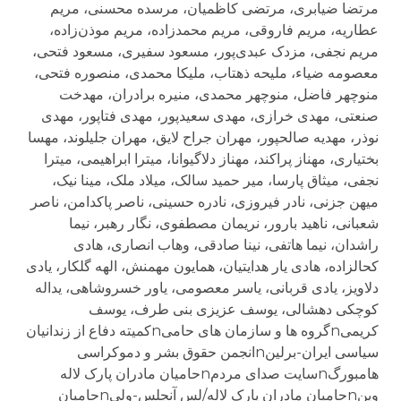
مرتضا ضیابری، مرتضی کاظمیان، مرسده محسنی، مریم
عطاریه، مریم فاروقی، مریم محمد‌زاده، مریم موذن‌زاده،
مریم نجفی، مزدک عبدی‌پور، مسعود سفیری، مسعود فتحی،
معصومه ضیاء، ملیحه ذهتاب، ملیکا محمدی، منصوره فتحی،
منوچهر فاضل، منوچهر محمدی، منیره برادران، مهدخت
صنعتی، مهدی خرازی، مهدی سعیدپور، مهدی فتاپور، مهدی
نوذر، مهدیه صالحپور، مهران جراح لایق، مهران جلیلوند، مهسا
بختیاری، مهناز پراکند، مهناز دلاگیوانا، میترا ابراهیمی، میترا
نجفی، میثاق پارسا، میر حمید سالک، میلاد ملک، مینا نیک،
میهن جزنی، نادر فیروزی، نادره حسینی، ناصر پاکدامن، ناصر
شعبانی، ناهید بارور، نریمان مصطفوی، نگار رهبر، نیما
راشدان، نیما هاتفی، نینا صادقی، وهاب انصاری، هادی
کحالزاده، هادی یار هدایتیان، همایون مهمنش، الهه گلکار، یادی
دلاویز، یادی قربانی، یاسر معصومی، یاور خسروشاهی، یداله
کوچکی دهشالی، یوسف عزیزی بنی طرف، یوسف
کریمیnگروه ها و سازمان های حامیnکمیته دفاع از زندانیان
سیاسی ایران-برلینnانجمن حقوق بشر و دموکراسی
هامبورگnسایت صدای مردمnحامیان مادران پارک لاله
وینnحامیان مادران پارک لاله/لس آنجلس-ولیnحامیان