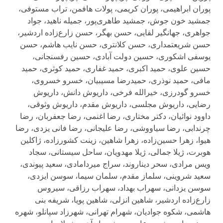
پوران ابراهیمی، پوران کریمی، پولات هافمن، تراب مستوفی،
جمشید خون جوش، جمشید طاهری‌پور، جمیله ناهید، جواد
جواهری، جهانگیر لقایی، حسن بهگر، حسن زارع‌زاده اردشیر،
حسن شریعتمداری، حسن کلانتری، حسن نایب هاشم، حسن
یوسفی اشکوری، حسین دولت آبادی، حسین رفسنجانی،
حسین علوی، حمید اکبری، حمید غفاری، حمید کوثری، حمید
مافی، حمید نوذری، حمیدرضا مسیبیان، خسرو خسروی،
خسرو گودرزی، خیرالله فرخی، داریوش دانش، داریوش
رضایی، داریوش مجلسی، داریوش مقدم، داریوش وثوقی،
داوود نوائیان، دکتر مختاری، رضا اغنمی، رضا جعفربان، رضا
چرندابی، رضا سیاووشی، رضا علیجانی، رضا فانی یزدی، رضا
هیوا، زهرا حسین‌زاده، زهرا شاهین، زینت کشورزاده، ژاکلین
هوبرت، ژیلا جمالی، ژیلا مهدویان، ساحل سیستانی، سجاد
ویس مرادی، سحر دیناروند، سراج میردامادی، سعید پیوندی،
سعید شروینی، سلماز مقدم، سلمان سیما، سوسن ایزدی،
سوسن یزدانی، سهراب بهداد، سهراب رزاقی، سیروس
زارع‌زاده اردشیر، شاهین انزلی، شاهین پویا، شریفه بنی
هاشمی، شکوه جوادیان، شهرام تهرانی، شهرزاد سپانلو، شهره