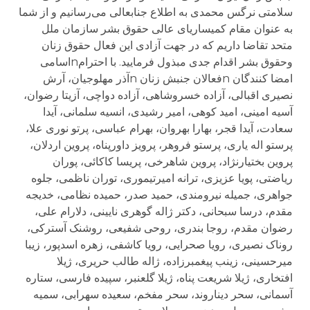
سلامتی نرگس محمدی به اطلاع جنابعالی می‌رسانیم و از شما
به عنوان مقام کمیساریای عالی حقوق بشر سازمان ملل
متحد تقاضا داریم که در جهت آزادی این فعال حقوق زنان
وحقوق بشر اقدام جدی مبذول فرمایید. با احترامnاسامی
امضا کنندگان nفعالان جنبش زنان nآذر مهلوجیان، آرش
نصیری اقبالی، آزاده خسروشاهی، آزاده دواچی، آزیتا رضوان،
آسیه امینی، امید کوهى، امیر رشیدی، انسیه سلمانی، آیدا
سعادت، آیدا قجر، بهارا بهروان، بهرام عباسی، پرتو نوری علا،
پرستو اله یاری، پرستو فروهر، پرویز داورپناه، پروین اردلان،
پروین بختیارنژاد، پروین شاهرخی، پریسا کاکائی، پوران
ریاضتی، پویا عزیزی، ترانه امیرتیموری، توران ناظمی، جلوه
جواهری، جمیله نیرومندی، حمید صدر، حمیده نظامی، خدیجه
مقدم، درسا سبحانی، دکتر ژاله گوهری نایینی، دلارام علی،
رضوان مقدم، روجا بندری، روحی شفیعی، روشنک آسترکی،
روناک نصیری، رویا صحرایی، رویا کاشفی، زهره اسدپور، زیبا
میرحسینی، زینب پیغمبرزاده، ژاله طالب حریری، ژیلا
افتخاری، ژیلا شریعت پناه، ژیلا گلعنبر، سپیده فارسی، ستاره
آسمانی، سحر دیناروند، سحر مفخم، سعیده سهرابی، سمیه