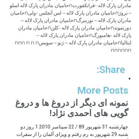
مادران پارک لاله -فرانکفورتnحامیان مادران پارک لاله اسلو
– نروژnحامیان مادران پارک لاله – لس آنجلس -ولیnحامیان
مادران پارک لاله – نورنبرگnحامیان مادران پارک لاله –
دورتموندnحامیان مادران پارک لاله -کلنnحامیان مادران
پارک لاله -هامبورگnحامیان مادران پارک لاله –
ایتالیاnحامیان مادران پارک لاله – ژنو – سویسnnn n n n
nnnnnn
Share:
More Posts
نمونه ای دیگر از دروغ ها و دروغ
گویی های احمدی نژاد!
چهارشنبه 31 شهریور 89 / 22 سپتامبر 2010 1 روز دو
شنبه 29 شهریور به رم رفتم و ویزای آلمان را از سفرات