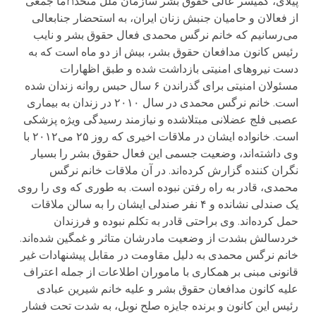
پیلای، کمیسر عالی حقوق بشر سازمان ملل متحدnما جمعی
از فعالان و حامیان جنبش زنان ایران، به استحضار جنابعالی
می‌رسانیم که خانم نرگس محمدی فعال حقوق بشر و نایب
رئیس کانون مدافعان حقوق بشر، بیش از دو ماه است که به
دست نیروهای امنیتی بازداشت شده و طبق اظهارات
مسئولان امنیتی برای گذراندن ۶ سال حبس روانه زندان شده
است. خانم نرگس محمدی در سال ۲۰۱۰ در زندان به بیماری
عصبی فلج عضلانی مبتلاشده و نیازمند رسیدگی ویژه پزشکی
است. خانواده ایشان در ملاقات اخیری که روز ۲۵ می‌۲۰۱۲ با
وی داشته‌اند، وضعیت جسمی این فعال حقوق بشر را بسیار
نگران کننده گزارش کرده‌اند. در آن ملاقات خانم نرگس
محمدی، قادر به راه رفتن نبوده است. به طوری که وی را روی
یک صندلی نشانده و ۴ نفر صندلی ایشان را به سالن ملاقات
حمل کرده‌اند. وی براحتی قادر به تکلم نبوده و فرزندان
خردسالش بشدت از وضعیت مادرشان متاثر و غمگین شده‌اند.
خانم نرگس محمدی به دلیل مقاومت در مقابل پیشنهادات غیر
قانونی مبنی بر همکاری با ماموران اطلاعات از جمله اعتراف
علیه کانون مدافعان حقوق بشر و علیه خانم شیرین عبادی
رئیس این کانون و برنده جایزه صلح نوبل، به شدت تحت فشار