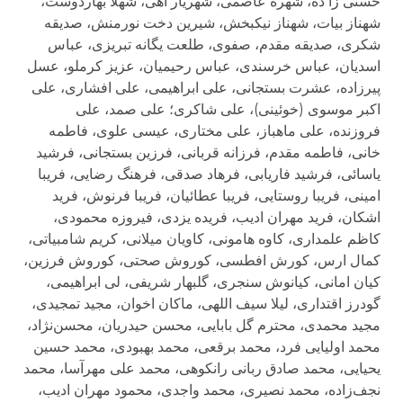
حسنی زا ده، شهره عاصمی، شهریار آهی، شهلا بهاردوست،
شهناز بیات، شهناز نیکبخش، شیرین دخت نورمنش، صدیقه
شکری، صدیقه مقدم، صفوی، طلعت یگانه تبریزی، عباس
اسدیان، عباس خرسندی، عباس رحیمیان، عزیز کرملو، عسل
پیرزاده، عشرت بستجانی، علی ابراهیمی، علی افشاری، علی
اکبر موسوی (خوئینی)، علی شاکری؛ علی صمد، علی
فروزنده، علی ماهباز، علی مختاری، عیسی علوی، فاطمه
خانی، فاطمه مقدم، فرزانه قربانی، فرزین بستجانی، فرشید
یاسائی، فرشید فاریابى، فرهاد صدقی، فرهنگ رضایی، فریبا
امینی، فریبا روستایی، فریبا عطائیان، فریبا فرنوش، فرید
اشکان، فرید مهران ادیب، فریده یزدی، فیروزه محمودی،
کاظم علمداری، کاوه هامونی، کاویان میلانی، کریم شامبیاتی،
کمال ارس، کورش افطسی، کوروش صحتی، کوروش فرزین،
کیان امانی، کیانوش سنجری، گلبهار شریفی، لی ابراهیمی،
گودرز اقتداری، لیلا سیف اللهی، ماکان اخوان، مجید تمجیدی،
مجید محمدی، محترم گل بابایی، محسن حیدریان، محسن‌نژاد،
محمد اولیایی فرد، محمد برقعی، محمد بهبودی، محمد حسین
یحیایی، محمد صادق ربانی رانکوهی، محمد علی مهرآسا، محمد
نجف‌زاده، محمد نصیری، محمد واجدی، محمود مهران ادیب،