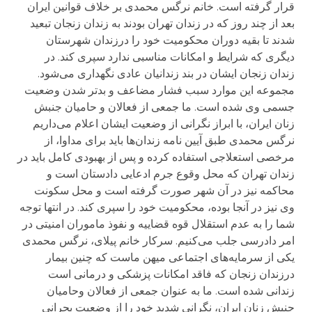
قرار گرفته است. خانم نرگس محمدی بر خلاف قوانین ایران
بعد از چند روز که در زندان تهران بودند به زندان زنجان تبعید
شدند تا بقیه دوران محکومیت خود را درزندان شهرستان
دیگری که شرایط و امکانات مناسبی ندارد سپری کند. در
زندان زنجان ایشان در بند زندانیان عادی نگهداری می‌شود.
مجموعه این موارد سبب فشار مضاعف و بد‌تر شدن وضعیت
جسمی وی شده است. ما جمعی از فعالان و حامیان جنبش
زنان ایران، با ابراز نگرانی از وضعیت ایشان اعلام می‌داریم
نرگس محمدی طبق آیین نامه زندان‌ها باید برای مداوا، از
مرخصی استعلاجی استفاده کرده و پس از بهبودی کامل باید در
زندان تهران که محل وقوع جرم ادعایی دادستان است و
محاکمه نیز در آن شهر صورت گرفته است و محل سکونت
وی نیز در آنجا بوده، محکومیت خود را سپری کند. در انتها توجه
شما را به عدم استقلال قوه قضاییه و نفوذ ماموران امنیتی در
امر دادرسی جلب می‌کنیم. سرکار خانم پیلای، نرگس محمدی
یکی از سرمایه‌های اجتماعی میهن ماست که چنین بیمار
درزندان زنجان که فاقد امکانات پزشکی و درمانی است
زندانی شده است. ما به عنوان جمعی از فعالان وحامیان
جنبش زنان ایران، نگرانی شدید خود را از وضعیت بحرانی